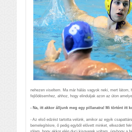
nehezen viseltem. Ma már hálás vagyok neki, mert látom, h
fejlődésemhez, ahhoz, hogy elinduljak azon az úton amelyen
- Na, itt akkor álljunk meg egy pillanatra! Mi történt itt 
- Az első edzést tartotta velünk, amikor az egyik csapatt
bemelegítésre, ő pedig egyből elővett minket, elkezdett fek
rólam, hogy akkor elég duci kisgyerek voltam, úgyhogy a b