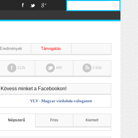
Eredmények
Támogatás
112k
465
3.92k
Kövess minket a Facebookon!
VLV - Magyar vízilabda-válogatott
Népszerű
Friss
Kiemelt