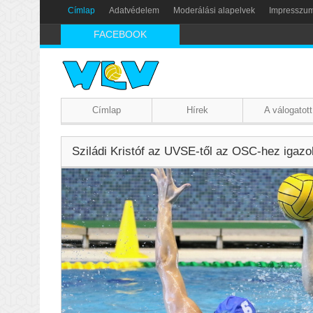
Címlap
Adatvédelem
Moderálási alapelvek
Impresszu
FACEBOOK
Címlap
Hírek
A válogatott
Sziládi Kristóf az UVSE-től az OSC-hez igazo