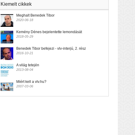
Kiemelt cikkek
Meghalt Benedek Tibor
2020-06-18
Kemény Dénes bejelentette lemondását
2018-05-29
Benedek Tibor befejezi - vlv-interjú, 2. rész
2016-10-21
A világ tetején
2013-08-04
Miért kell a vlv.hu?
2007-03-06