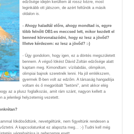
edzősége idején kerültem át rossz kézre, most
leginkább ott játszom, de azért feltűnök a másik
oldalon is.
- Ahogy haladtál előre, ahogy mondtad is, egyre
több felnőtt OB1-es meccsed lett, mikor kezdett el
benned körvonalazódni, hogy ez lesz a jövőd?
Illetve kérdezem: ez lesz a jövőd? :-)
- Úgy gondolom, hogy igen, ez a döntés megszületett
bennem. A végső lökést Dávid Zoltán edzősége alatt
kaptam meg. Kimondtam: vízilabdás, olimpikon,
olimpiai bajnok szeretnék lenni. Ha jól emlékszem,
gyermek B-ben volt az edzőm. A társaság hangadója
voltam és ő megpróbált "betörni", amit akkor elég
ogy az a plusz foglalkozás, amit rám szánt, nagyon kellett a
 a jelenlegi helyzetemig vezetett.
konkrétan?
ársammal lökdösődtünk, nevetgéltünk, nem figyeltünk rendesen a
vőztetni. A kapcsolatunkat ez alapozta meg... :-) Tudni kell még
üntetés végrehajtása is nehezemre esett.