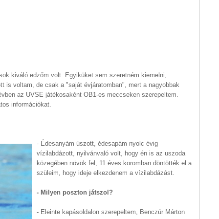
sok kiváló edzőm volt. Egyiküket sem szeretném kiemelni,
tt is voltam, de csak a "saját évjáratomban", mert a nagyobbak
m évben az UVSE játékosaként OB1-es meccseken szerepeltem.
tos információkat.
- Édesanyám úszott, édesapám nyolc évig
vízilabdázott, nyilvánvaló volt, hogy én is az uszoda
közegében növök fel, 11 éves koromban döntötték el a
szüleim, hogy ideje elkezdenem a vízilabdázást.
- Milyen poszton játszol?
- Eleinte kapásoldalon szerepeltem, Benczúr Márton