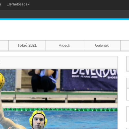
m
Elérhetőségek
Tokió 2021
Videók
Galériák
l