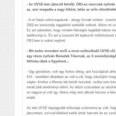
- Az UVSE-ben játszott felnőtt, OB1-es meccsek nyilván 
az, ami megadta a nagy lökést, talán az erős ellenfelek
- A mi fiatal csikócsapatunk - ahogy hívnak minket - szeri
2002-es korosztály tagjaiként serdülők voltunk. Akkor mi v
Ez azt jelentette, hogy minden hétvégén legalább három m
találkozója is. Én azt a szezont 84 lejátszott mérkőzésse
OB1-ben is sokat segített.
- Mit tudsz mondani erről a most szétszéledő UVSE-ről.
egy része nyilván Benedek Tibornak, az ő személyiségén
felhívta rátok a figyelmet...
- Úgy gondolom, volt egy fontos dolog, ami hozzájárult ahhoz
KSI - esetében általában az volt a cél, hogy sikerüljön me
végén. Amikor a Mester ide került hozzánk, szóba sem került
minél jobb eredményt elérni. Az előző szezonban az alsóh
ez nagyon jó volt így. Akkor még nem álltunk készen a fels
erejét.
Az idei UVSE legnagyobb erőssége számomra az volt, hogy
játszottam, szívvel-lélekkel tudok értük harcolni és ez sz