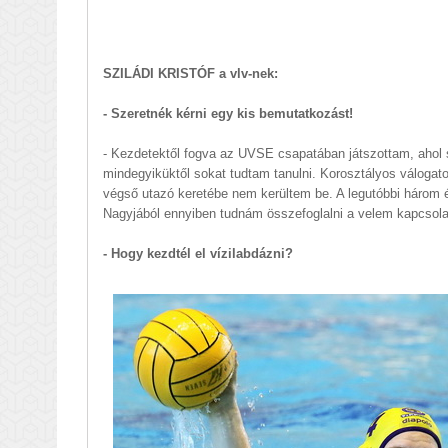
SZILÁDI KRISTÓF a vlv-nek:
- Szeretnék kérni egy kis bemutatkozást!
- Kezdetektől fogva az UVSE csapatában játszottam, ahol 
mindegyiküktől sokat tudtam tanulni. Korosztályos válogato
végső utazó keretébe nem kerültem be. A legutóbbi háro
Nagyjából ennyiben tudnám összefoglalni a velem kapcsola
- Hogy kezdtél el vízilabdázni?