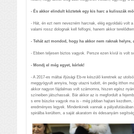
- És akkor elindult köztetek egy kis harc a kulisszák m
- Hát, én ezt nem nevezném harcnak, elég egyoldalú volt a
valami rossz dolognak kell felfogni, hanem akkor terelődte
- Tehát azt mondod, hogy ha akkor nem raknak helyre, a
- Ebben teljesen biztos vagyok. Persze ezen kívül is volt so
- Mondj el még egyet, kérlek!
- A 2017-es máltai ifjúsági Eb-re készülő keretnek az utols
meggyógyult annyira, hogy utazni tudott, én pedig itthon 
akkor nagyon fájdalmas volt számomra, hiszen egész nyár
színeiben játszhassak. Bár akkor az is megfordult a feje
s erre büszke vagyok ma is - még jobban hajtani kezdtem, 
eredményes legyek. Mindenkinek vannak a pályafutásában c
spirálba kerültem, a saját akaratom és édesanyám segítség