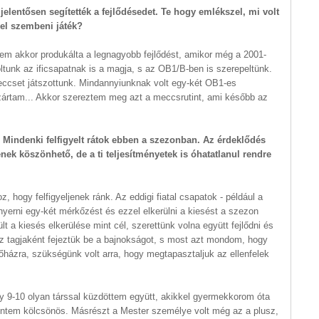
jelentősen segítették a fejlődésedet. Te hogy emlékszel, mi volt
kel szembeni játék?
ntem akkor produkálta a legnagyobb fejlődést, amikor még a 2001-
oltunk az ificsapatnak is a magja, s az OB1/B-ben is szerepeltünk.
eccset játszottunk. Mindannyiunknak volt egy-két OB1-es
l zártam... Akkor szereztem meg azt a meccsrutint, ami később az
 Mindenki felfigyelt rátok ebben a szezonban. Az érdeklődés
ek köszönhető, de a ti teljesítményetek is óhatatlanul rendre
, hogy felfigyeljenek ránk. Az eddigi fiatal csapatok - például a
gnyerni egy-két mérkőzést és ezzel elkerülni a kiesést a szezon
 a kiesés elkerülése mint cél, szerettünk volna együtt fejlődni és
áz tagjaként fejeztük be a bajnokságot, s most azt mondom, hogy
őházra, szükségünk volt arra, hogy megtapasztaljuk az ellenfelek
 9-10 olyan társsal küzdöttem együtt, akikkel gyermekkorom óta
erintem kölcsönös. Másrészt a Mester személye volt még az a plusz,