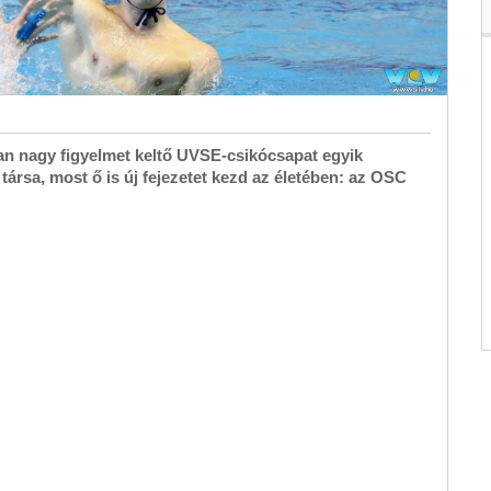
ában nagy figyelmet keltő UVSE-csikócsapat egyik
társa, most ő is új fejezetet kezd az életében: az OSC