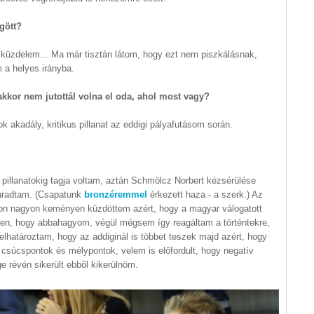
ögött?
 küzdelem... Ma már tisztán látom, hogy ezt nem piszkálásnak,
m a helyes irányba.
kkor nem jutottál volna el oda, ahol most vagy?
k akadály, kritikus pillanat az eddigi pályafutásom során.
ó pillanatokig tagja voltam, aztán Schmölcz Norbert kézsérülése
maradtam. (Csapatunk
bronzéremmel
érkezett haza - a szerk.) Az
on nagyon keményen küzdöttem azért, hogy a magyar válogatott
mben, hogy abbahagyom, végül mégsem így reagáltam a történtekre,
elhatároztam, hogy az addiginál is többet teszek majd azért, hogy
súcspontok és mélypontok, velem is előfordult, hogy negatív
e révén sikerült ebből kikerülnöm.