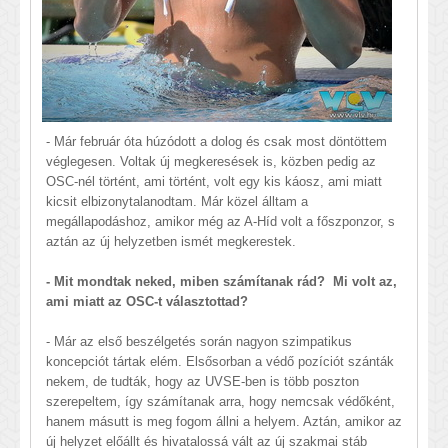
- Már február óta húzódott a dolog és csak most döntöttem
véglegesen. Voltak új megkeresések is, közben pedig az
OSC-nél történt, ami történt, volt egy kis káosz, ami miatt
kicsit elbizonytalanodtam. Már közel álltam a
megállapodáshoz, amikor még az A-Híd volt a főszponzor, s
aztán az új helyzetben ismét megkerestek.
- Mit mondtak neked, miben számítanak rád? Mi volt az,
ami miatt az OSC-t választottad?
- Már az első beszélgetés során nagyon szimpatikus
koncepciót tártak elém. Elsősorban a védő pozíciót szánták
nekem, de tudták, hogy az UVSE-ben is több poszton
szerepeltem, így számítanak arra, hogy nemcsak védőként,
hanem másutt is meg fogom állni a helyem. Aztán, amikor az
új helyzet előállt és hivatalossá vált az új szakmai stáb