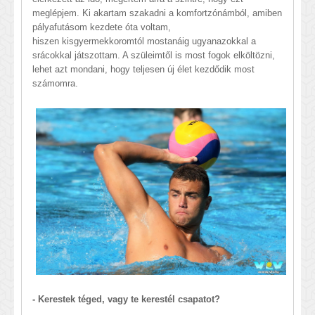
meglépjem. Ki akartam szakadni a komfortzónámból, amiben
pályafutásom kezdete óta voltam,
hiszen kisgyermekkoromtól
mostanáig ugyanazokkal a
srácokkal játszottam. A szüleimtől is most fogok elköltözni,
lehet azt mondani, hogy teljesen új élet kezdődik most
számomra.
- Kerestek téged, vagy te kerestél csapatot?