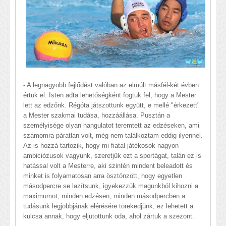
- A legnagyobb fejlődést valóban az elmúlt másfél-két évben
értük el. Isten adta lehetőségként fogtuk fel, hogy a Mester
lett az edzőnk. Régóta játszottunk együtt, e mellé "érkezett"
a Mester szakmai tudása, hozzáállása. Pusztán a
személyisége olyan hangulatot teremtett az edzéseken, ami
számomra páratlan volt, még nem találkoztam eddig ilyennel.
Az is hozzá tartozik, hogy mi fiatal játékosok nagyon
ambiciózusok vagyunk, szeretjük ezt a sportágat, talán ez is
hatással volt a Mesterre, aki szintén mindent beleadott és
minket is folyamatosan arra ösztönzött, hogy egyetlen
másodpercre se lazítsunk, igyekezzük magunkból kihozni a
maximumot, minden edzésen, minden másodpercben a
tudásunk legjobbjának elérésére törekedjünk, ez lehetett a
kulcsa annak, hogy eljutottunk oda, ahol zártuk a szezont.