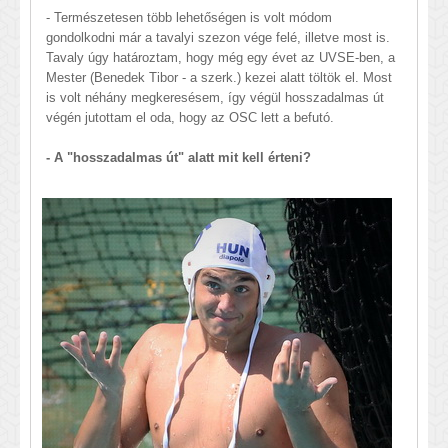
- Természetesen több lehetőségen is volt módom
gondolkodni már a tavalyi szezon vége felé, illetve most is.
Tavaly úgy határoztam, hogy még egy évet az UVSE-ben, a
Mester (Benedek Tibor - a szerk.) kezei alatt töltök el. Most
is volt néhány megkeresésem, így végül hosszadalmas út
végén jutottam el oda, hogy az OSC lett a befutó.
- A "hosszadalmas út" alatt mit kell érteni?