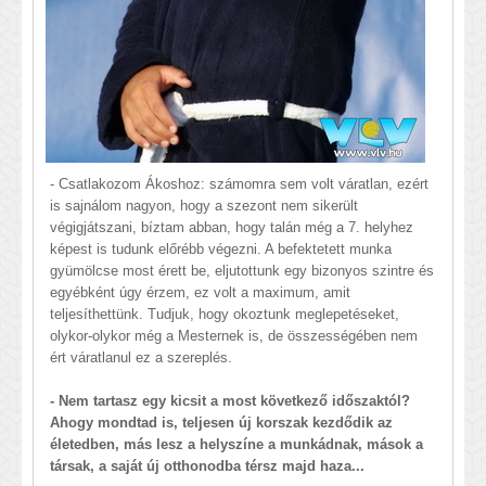
- Csatlakozom Ákoshoz: számomra sem volt váratlan, ezért
is sajnálom nagyon, hogy a szezont nem sikerült
végigjátszani, bíztam abban, hogy talán még a 7. helyhez
képest is tudunk előrébb végezni. A befektetett munka
gyümölcse most érett be, eljutottunk egy bizonyos szintre és
egyébként úgy érzem, ez volt a maximum, amit
teljesíthettünk. Tudjuk, hogy okoztunk meglepetéseket,
olykor-olykor még a Mesternek is, de összességében nem
ért váratlanul ez a szereplés.
- Nem tartasz egy kicsit a most következő időszaktól?
Ahogy mondtad is, teljesen új korszak kezdődik az
életedben, más lesz a helyszíne a munkádnak, mások a
társak, a saját új otthonodba térsz majd haza...