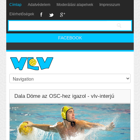
Címlap
Adatvédelem
Moderálási alapelvek
Impresszum
Elérhetőségek
FACEBOOK
Dala Döme az OSC-hez igazol - vlv-interjú