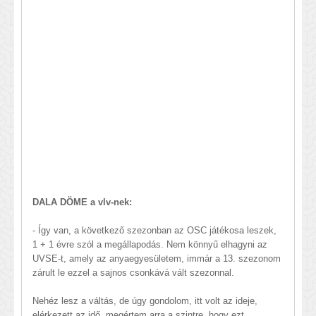
DALA DÖME a vlv-nek:
- Így van, a következő szezonban az OSC játékosa leszek,
1 + 1 évre szól a megállapodás. Nem könnyű elhagyni az
UVSE-t, amely az anyaegyesületem, immár a 13. szezonom
zárult le ezzel a sajnos csonkává vált szezonnal.
Nehéz lesz a váltás, de úgy gondolom, itt volt az ideje,
elérkezett az idő, megértem arra a szintre, hogy ezt