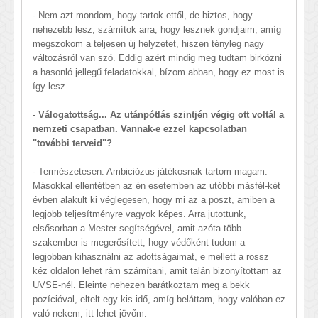
- Nem azt mondom, hogy tartok ettől, de biztos, hogy
nehezebb lesz, számítok arra, hogy lesznek gondjaim, amíg
megszokom a teljesen új helyzetet, hiszen tényleg nagy
változásról van szó. Eddig azért mindig meg tudtam birkózni
a hasonló jellegű feladatokkal, bízom abban, hogy ez most is
így lesz.
- Válogatottság... Az utánpótlás szintjén végig ott voltál a
nemzeti csapatban. Vannak-e ezzel kapcsolatban
"további terveid"?
- Természetesen. Ambiciózus játékosnak tartom magam.
Másokkal ellentétben az én esetemben az utóbbi másfél-két
évben alakult ki véglegesen, hogy mi az a poszt, amiben a
legjobb teljesítményre vagyok képes. Arra jutottunk,
elsősorban a Mester segítségével, amit azóta több
szakember is megerősített, hogy védőként tudom a
legjobban kihasználni az adottságaimat, e mellett a rossz
kéz oldalon lehet rám számítani, amit talán bizonyítottam az
UVSE-nél. Eleinte nehezen barátkoztam meg a bekk
pozícióval, eltelt egy kis idő, amíg beláttam, hogy valóban ez
való nekem, itt lehet jövőm.