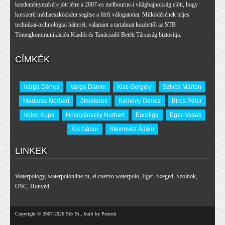
kezdeményezésére jött létre a 2007-es melbourne-i világbajnokság előtt, hogy
korszerű médiaeszközként segítse a férfi válogatottat. Működésének teljes
technikai-technológiai hátterét, valamint a tartalmat kezdettől az STB
Tömegkommunikációs Kiadói és Tanácsadó Betéti Társaság biztosítja.
CÍMKÉK
Varga Dénes
Varga Dániel
Kiss Gergely
Szivós Márton
Madaras Norbert
ötméteres
Kemény Dénes
Biros Péter
Volvo Kupa
Hosnyánszky Norbert
Euroliga
Eger-Vasas
Kis Gábor
Steinmetz Ádám
LINKEK
Waterpology
,
waterpolonline.ru
,
el cuervo waterpolo
,
Eger
,
Szeged
,
Szolnok
,
OSC
,
Honvéd
Copyright © 2007-2026 Stb Bt., built by Pernick