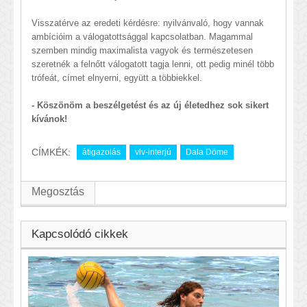
Visszatérve az eredeti kérdésre: nyilvánvaló, hogy vannak
ambícióim a válogatottsággal kapcsolatban. Magammal
szemben mindig maximalista vagyok és természetesen
szeretnék a felnőtt válogatott tagja lenni, ott pedig minél több
trófeát, címet elnyerni, együtt a többiekkel.
- Köszönöm a beszélgetést és az új életedhez sok sikert
kívánok!
CÍMKÉK:
átigazolás
vlv-interjú
Dala Döme
Megosztás
Kapcsolódó cikkek