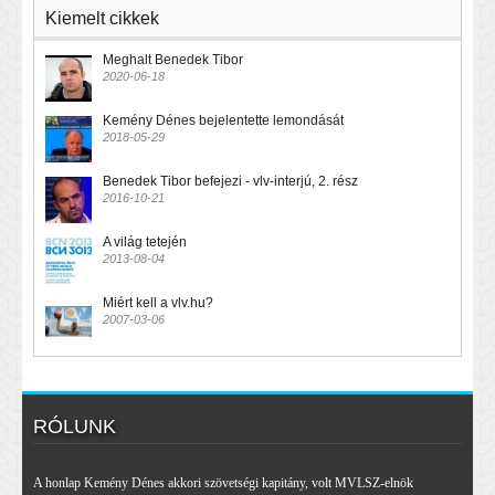
Kiemelt cikkek
Meghalt Benedek Tibor
2020-06-18
Kemény Dénes bejelentette lemondását
2018-05-29
Benedek Tibor befejezi - vlv-interjú, 2. rész
2016-10-21
A világ tetején
2013-08-04
Miért kell a vlv.hu?
2007-03-06
RÓLUNK
A honlap Kemény Dénes akkori szövetségi kapitány, volt MVLSZ-elnök