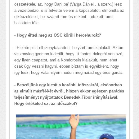
összetétele, az, hogy Dani bá' (Varga Dániel . a szerk.) lesz
a vezetőedző, ő is felvette velem a kapcsolatot, elmondta az
elképzeléseit, hol számít rám és miként. Tetszett, amit
hallottam tőle.
- Hogy élted meg az OSC körüli hercehurcát?
- Eleinte picit elbizonytalanított helyzet, ami kialakult. Aztán
viszonylag gyorsan kiderült, hogy itt fontos dologról van szó,
egy ilyen csapatot, ami a Kondorosin kialakult, nem lehet
csak úgy veszni hagyni, ebben bíztam is egyébként, hogy
így lesz, hogy valamilyen módon megmarad egy erős gárda.
- Beszéljünk egy kicsit a korábbi időszakról, elsősorban
az elmúlt másfél-két évről, hiszen ekkor egészen parádés
teljesítményt nyújtottatok Benedek Tibor irányításával.
Hogy értékeled ezt az időszakot?