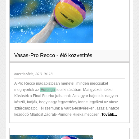
Vasas-Pro Recco - élő közvetítés
hozzászólás, 2011-04-13
A Pro Recco magabiztosan menetel, minden meccsüket
megnyerték az
Euroliga
idei kiírásában. Mai győzelmükkel
Kásásék a Final Fourba juthatnak. A magyar bajnok is nagyon
készül, tudják, hogy nagy fegyvertény lenne legyőzni az olasz
sztárcsapatot. Fél szemünk a Varga-testvéreken, azaz a hatkor
kezdődő Mladost Zágráb-Primorje Rijeka meccsen.
Tovább...