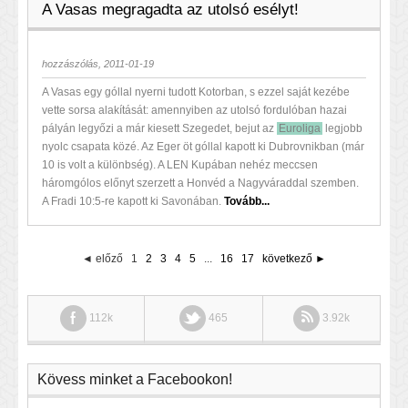
A Vasas megragadta az utolsó esélyt!
hozzászólás, 2011-01-19
A Vasas egy góllal nyerni tudott Kotorban, s ezzel saját kezébe
vette sorsa alakítását: amennyiben az utolsó fordulóban hazai
pályán legyőzi a már kiesett Szegedet, bejut az
Euroliga
legjobb
nyolc csapata közé. Az Eger öt góllal kapott ki Dubrovnikban (már
10 is volt a különbség). A LEN Kupában nehéz meccsen
háromgólos előnyt szerzett a Honvéd a Nagyváraddal szemben.
A Fradi 10:5-re kapott ki Savonában.
Tovább...
◄ előző
1
2
3
4
5
...
16
17
következő ►
112k
465
3.92k
Kövess minket a Facebookon!