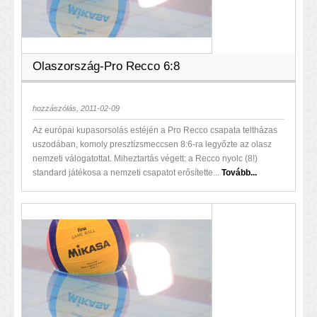
Olaszország-Pro Recco 6:8
hozzászólás, 2011-02-09
Az európai kupasorsolás estéjén a Pro Recco csapata teltházas
uszodában, komoly presztízsmeccsen 8:6-ra legyőzte az olasz
nemzeti válogatottat. Miheztartás végett: a Recco nyolc (8!)
standard játékosa a nemzeti csapatot erősítette...
Tovább...