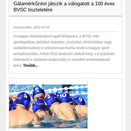
Gálamérkőzést játszik a válogatott a 100 éves
BVSC tiszteletére
hozzászólás, 2011-02-04
A magyar vízilabdasport egyik fellegvára, a BVSC más
sportágakban (például vívásban, úszásban, birkózásban vagy
asztaliteniszben) is sokszorosan beírta nevét a magyar sport
aranykönyvébe. A klub 1911 tavaszán alakult meg, s a százéves
évfordulót a vízilabda-szakosztály is szeretné emlékezetessé
tenni.
Tovább...