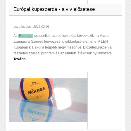
Európai kupaszerda - a vlv előzetese
hozzászólás, 2011-02-01
Az
Euroliga
-csoportkör utolsó fordulója következik - a Vasas
számára a Szeged legyőzése továbbjutást jelentene. A LEN
Kupában kialakul a legjobb négy mezőnye. Előzetesünkben a
részletes szerdai program és az érintett játékosok nyilatkozata.
Tovább...