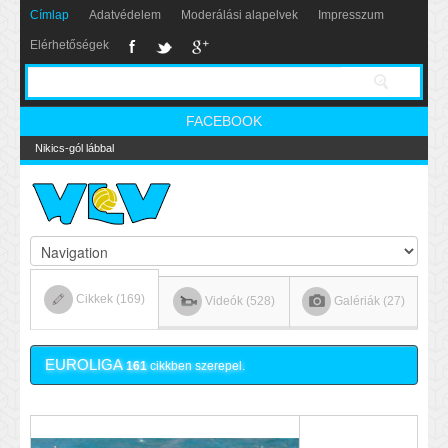
Címlap
Adatvédelem
Moderálási alapelvek
Impresszum
Elérhetőségek
FACEBOOK
Nikics-gól lábbal
Cikkek (169)
Videók (528)
Galériák (27)
EUROLIGA
161
cikkben szerepel.