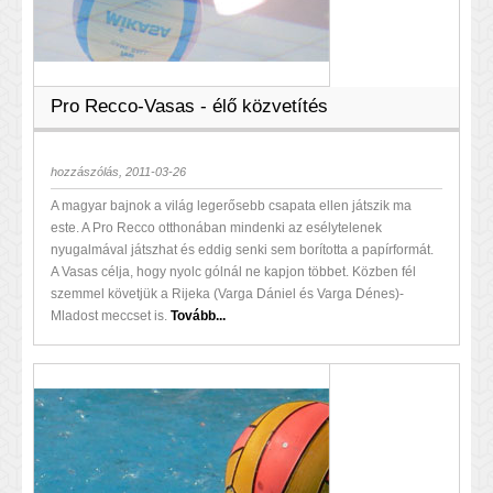
Pro Recco-Vasas - élő közvetítés
hozzászólás, 2011-03-26
A magyar bajnok a világ legerősebb csapata ellen játszik ma
este. A Pro Recco otthonában mindenki az esélytelenek
nyugalmával játszhat és eddig senki sem borította a papírformát.
A Vasas célja, hogy nyolc gólnál ne kapjon többet. Közben fél
szemmel követjük a Rijeka (Varga Dániel és Varga Dénes)-
Mladost meccset is.
Tovább...