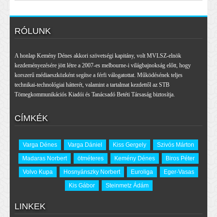
RÓLUNK
A honlap Kemény Dénes akkori szövetségi kapitány, volt MVLSZ-elnök
kezdeményezésére jött létre a 2007-es melbourne-i világbajnokság előtt, hogy
korszerű médiaeszközként segítse a férfi válogatottat. Működésének teljes
technikai-technológiai hátterét, valamint a tartalmat kezdettől az STB
Tömegkommunikációs Kiadói és Tanácsadó Betéti Társaság biztosítja.
CÍMKÉK
Varga Dénes
Varga Dániel
Kiss Gergely
Szivós Márton
Madaras Norbert
ötméteres
Kemény Dénes
Biros Péter
Volvo Kupa
Hosnyánszky Norbert
Euroliga
Eger-Vasas
Kis Gábor
Steinmetz Ádám
LINKEK