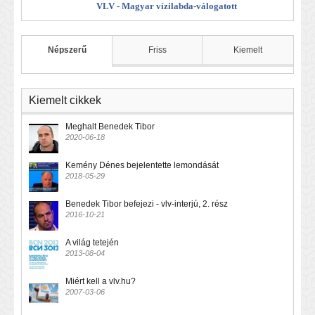
VLV - Magyar vízilabda-válogatott
Népszerű
Friss
Kiemelt
Kiemelt cikkek
Meghalt Benedek Tibor
2020-06-18
Kemény Dénes bejelentette lemondását
2018-05-29
Benedek Tibor befejezi - vlv-interjú, 2. rész
2016-10-21
A világ tetején
2013-08-04
Miért kell a vlv.hu?
2007-03-06