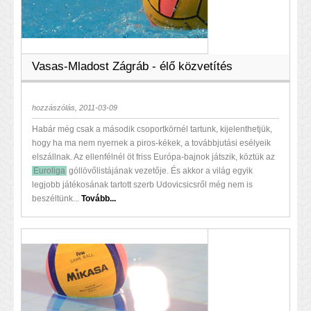
Vasas-Mladost Zágráb - élő közvetítés
hozzászólás, 2011-03-09
Habár még csak a második csoportkörnél tartunk, kijelenthetjük,
hogy ha ma nem nyernek a piros-kékek, a továbbjutási esélyeik
elszállnak. Az ellenfélnél öt friss Európa-bajnok játszik, köztük az
Euroliga
góllövőlistájának vezetője. És akkor a világ egyik
legjobb játékosának tartott szerb Udovicsicsről még nem is
beszéltünk...
Tovább...