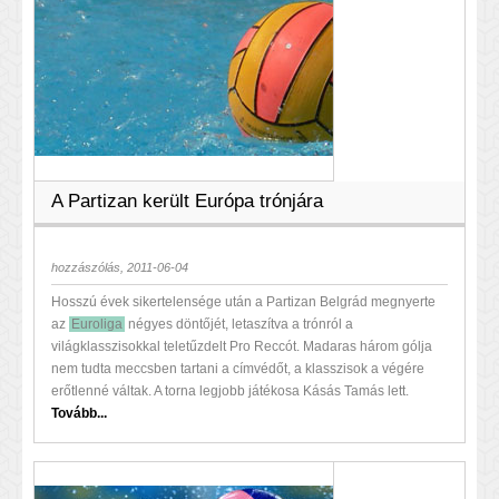
A Partizan került Európa trónjára
hozzászólás, 2011-06-04
Hosszú évek sikertelensége után a Partizan Belgrád megnyerte
az
Euroliga
négyes döntőjét, letaszítva a trónról a
világklasszisokkal teletűzdelt Pro Reccót. Madaras három gólja
nem tudta meccsben tartani a címvédőt, a klasszisok a végére
erőtlenné váltak. A torna legjobb játékosa Kásás Tamás lett.
Tovább...