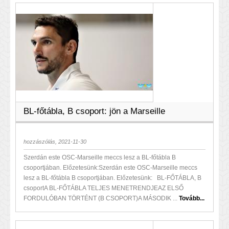
BL-főtábla, B csoport: jön a Marseille
hozzászólás, 2021-11-30
Szerdán este OSC-Marseille meccs lesz a BL-főtábla B
csoportjában. Előzetesünk:Szerdán este OSC-Marseille meccs
lesz a BL-főtábla B csoportjában. Előzetesünk: BL-FŐTÁBLA, B
csoportA BL-FŐTÁBLA TELJES MENETRENDJEAZ ELSŐ
FORDULÓBAN TÖRTÉNT (B CSOPORT)A MÁSODIK ...
Tovább...