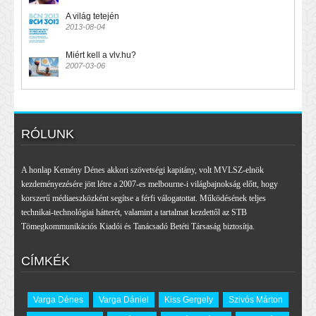
A világ tetején
2013-08-04
Miért kell a vlv.hu?
2007-03-06
RÓLUNK
A honlap Kemény Dénes akkori szövetségi kapitány, volt MVLSZ-elnök
kezdeményezésére jött létre a 2007-es melbourne-i világbajnokság előtt, hogy
korszerű médiaeszközként segítse a férfi válogatottat. Működésének teljes
technikai-technológiai hátterét, valamint a tartalmat kezdettől az STB
Tömegkommunikációs Kiadói és Tanácsadó Betéti Társaság biztosítja.
CÍMKÉK
Varga Dénes
Varga Dániel
Kiss Gergely
Szivós Márton