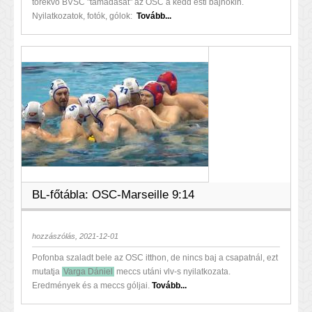
törekvő BVSC "támadását" az OSC a kedd esti bajnokin.
Nyilatkozatok, fotók, gólok:
Tovább...
BL-főtábla: OSC-Marseille 9:14
hozzászólás, 2021-12-01
Pofonba szaladt bele az OSC itthon, de nincs baj a csapatnál, ezt
mutatja
Varga Dániel
meccs utáni vlv-s nyilatkozata.
Eredmények és a meccs góljai.
Tovább...