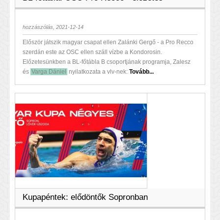
hozzászólás, 2021-12-14
Először játszik magyar csapat ellen Zalánki Gergő - a Pro Recco
szerdán este az OSC ellen száll vízbe a Kondorosin.
Előzetesünkben a BL-főtábla B csoportjának programja, Zalesz
és
Varga Dániel
nyilatkozata a vlv-nek:
Tovább...
Kupapéntek: elődöntők Sopronban