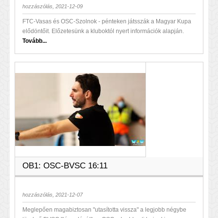
hozzászólás, 2021-12-09
FTC-Vasas és OSC-Szolnok - pénteken játsszák a Magyar Kupa
elődöntőit. Előzetesünk a kluboktól nyert információk alapján.
Tovább...
OB1: OSC-BVSC 16:11
hozzászólás, 2021-12-07
Meglepően magabiztosan "utasította vissza" a legjobb négybe