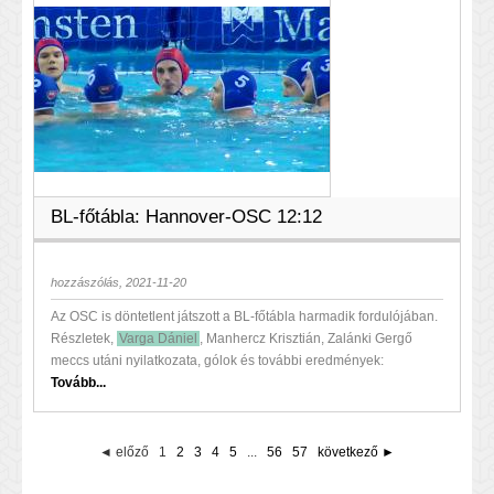
BL-főtábla: Hannover-OSC 12:12
hozzászólás, 2021-11-20
Az OSC is döntetlent játszott a BL-főtábla harmadik fordulójában.
Részletek,
Varga Dániel
, Manhercz Krisztián, Zalánki Gergő
meccs utáni nyilatkozata, gólok és további eredmények:
Tovább...
◄ előző
1
2
3
4
5
...
56
57
következő ►