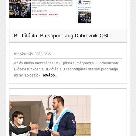
BL-főtábla, B csoport: Jug Dubrovnik-OSC
hozzászólás, 2021-12-21
Az év utolsó meccsét az OSC játssza, méghozzá Dubrovnikban.
Előzetesünkben a BL-főtábla B csoportjának szerdai programja
és nyilatkozatok:
Tovább...