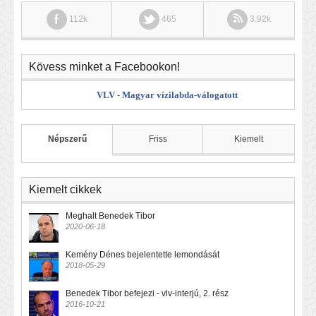
112k
465
3.92k
Kövess minket a Facebookon!
VLV - Magyar vízilabda-válogatott
Népszerű
Friss
Kiemelt
Kiemelt cikkek
Meghalt Benedek Tibor
2020-06-18
Kemény Dénes bejelentette lemondását
2018-05-29
Benedek Tibor befejezi - vlv-interjú, 2. rész
2016-10-21