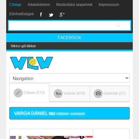
Címlap
Adatvédelem
Moderálási alapelvek
Impresszum
Elérhetőségek
FACEBOOK
Nikics-gól lábbal
Cikkek (572)
Videók (978)
Galériák (27)
VARGA DÁNIEL
562
cikkben szerepel.