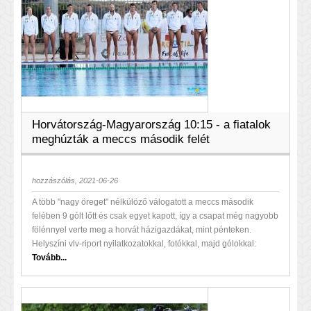
Horvátország-Magyarország 10:15 - a fiatalok
meghúzták a meccs második felét
hozzászólás, 2021-06-26
A több "nagy öreget" nélkülöző válogatott a meccs második
felében 9 gólt lőtt és csak egyet kapott, így a csapat még nagyobb
fölénnyel verte meg a horvát házigazdákat, mint pénteken.
Helyszíni vlv-riport nyilatkozatokkal, fotókkal, majd gólokkal:
Tovább...