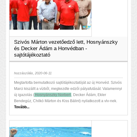
Szivós Márton vezetőedző lett, Hosnyánszky
és Decker Ádám a Honvédban -
sajtótájékoztató
hozzászólás, 2020-06-11
Megtartotta bemutatkozó sajtótájékoztatóját az új Honvéd. Szivós
Marci kiszállt a vízből, megkezdte edzői pályafutását. Valamennyi
új igazolás (
Hosnyánszky Norbert
, Decker Ádám, Ekler
Bendegúz, Chilkó Márton és Kiss Bálint) nyilatkozott a vlv-nek.
Tovább...