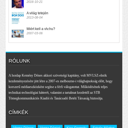
2016-10-21
A világ tetején
2013-08-04
Miért kell a vlv.hu?
2007-03-06
RÓLUNK
A honlap Kemény Dénes akkori szövetségi kapitány, volt MVLSZ-elnök
kezdeményezésére jött létre a 2007-es melbourne-i világbajnokság előtt, hogy
korszerű médiaeszközként segítse a férfi válogatottat. Működésének teljes
technikai-technológiai hátterét, valamint a tartalmat kezdettől az STB
Tömegkommunikációs Kiadói és Tanácsadó Betéti Társaság biztosítja.
CÍMKÉK