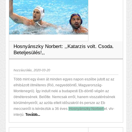
Hosnyánszky Norbert: ,,Katarzis volt. Csoda.
Beteljesülés!,,
hozzászólás, 2020-03-20
Több mint egy éven át minden egyes napon eszébe jutott az az
elhibázott ötméteres (Rió, negyeddöntő, Magyarország-
Montenegró). Így indult neki a budapesti Eb-döntő végén az
ötméteresének. Belőtte. Nemcsak erről, hanem visszatérésének
körülményeiről, az azóta eltelt időszakról és persze az Eb
meccseiről is kérdeztük a 36 éves
Hosnyánszky Norbert
et. vlv-
interjú.
Tovább...