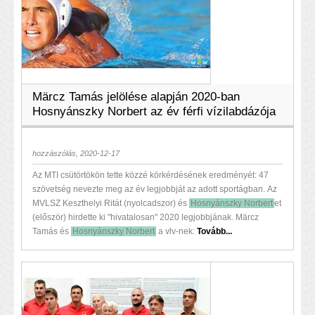
Märcz Tamás jelölése alapján 2020-ban
Hosnyánszky Norbert az év férfi vízilabdázója
hozzászólás, 2020-12-17
Az MTI csütörtökön tette közzé körkérdésének eredményét: 47
szövetség nevezte meg az év legjobbját az adott sportágban. Az
MVLSZ Keszthelyi Ritát (nyolcadszor) és
Hosnyánszky Norbert
et
(először) hirdette ki "hivatalosan" 2020 legjobbjának. Märcz
Tamás és
Hosnyánszky Norbert
a vlv-nek:
Tovább...