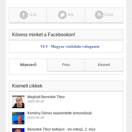
112k
465
3.92k
Kövess minket a Facebookon!
VLV - Magyar vízilabda-válogatott
Népszerű
Friss
Kiemelt
Kiemelt cikkek
Meghalt Benedek Tibor
2020-06-18
Kemény Dénes bejelentette lemondását
2018-05-29
Benedek Tibor befejezi - vlv-interjú, 2. rész