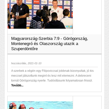
Magyarország-Szerbia 7:9 - Görögország,
Montenegró és Olaszország utazik a
Szuperdöntőre
hozzászólás, 2021-01-10
A szerbek a végén egy Filipoviccsal jobbnak bizonyultak, jó kis
meccset játszottunk megint és lesz mit elemezni. A debreceni
tornát Görögország nyerte. Tudósításunk folyamatosan frissül.
Tovább...