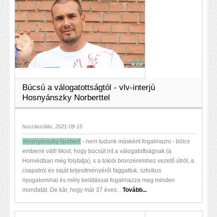
Búcsú a válogatottságtól - vlv-interjú
Hosnyánszky Norberttel
hozzászólás, 2021-09-15
Hosnyánszky Norbert
- nem tudunk másként fogalmazni - bölcs
emberré vált! Most, hogy búcsút int a válogatottságnak (a
Honvédban még folytatja), s a tokiói bronzéremhez vezető útról, a
csapatról és saját teljesítményéről faggattuk, sztoikus
nyugalommal és mély belátással fogalmazza meg minden
mondatát. De kár, hogy már 37 éves...
Tovább...