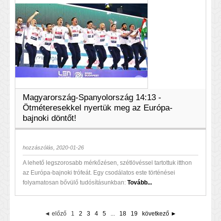
Magyarország-Spanyolország 14:13 -
Ötméteresekkel nyertük meg az Európa-
bajnoki döntőt!
hozzászólás, 2020-01-26
A lehető legszorosabb mérkőzésen, szétlövéssel tartottuk itthon
az Európa-bajnoki trófeát. Egy csodálatos este történései
folyamatosan bővülő tudósításunkban:
Tovább...
◄ előző
1
2
3
4
5
...
18
19
következő ►