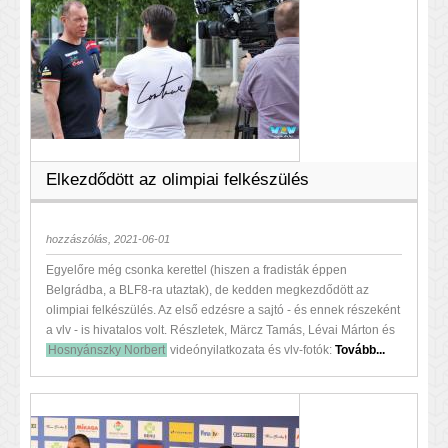
Elkezdődött az olimpiai felkészülés
hozzászólás, 2021-06-01
Egyelőre még csonka kerettel (hiszen a fradisták éppen
Belgrádba, a BLF8-ra utaztak), de kedden megkezdődött az
olimpiai felkészülés. Az első edzésre a sajtó - és ennek részeként
a vlv - is hivatalos volt. Részletek, Märcz Tamás, Lévai Márton és
Hosnyánszky Norbert
videónyilatkozata és vlv-fotók:
Tovább...