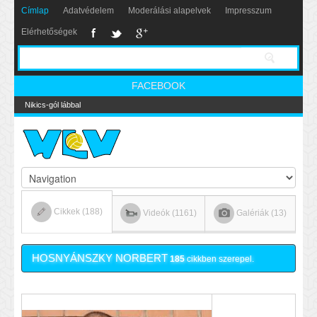
Címlap
Adatvédelem
Moderálási alapelvek
Impresszum
Elérhetőségek
FACEBOOK
Nikics-gól lábbal
Cikkek (188)
Videók (1161)
Galériák (13)
HOSNYÁNSZKY NORBERT
185
cikkben szerepel.