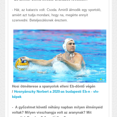
- Hát, az katarzis volt. Csoda. Amiről álmodik egy sportoló,
amiért azt tudja mondani, hogy na, megérte ennyit
szenvedni. Beteljesülésnek éreztem.
Hosi ötméterese a spanyolok elleni Eb-döntő végén
/
Hosnyánszky Norbert a 2020-as budapesti Eb-n - vlv-
képek
-
A győzelmet követő néhány napban milyen élményeid
voltak?
Milyen visszhangja volt az aranynak? Mit