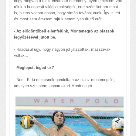
hogy megvan a tőlük elvárható eredmény. Ilyen emlékem volt
róluk a budapesti világbajnokságról, erre számítottam most
is, biztos voltam abban, hogy simán továbbjutunk. Így is lett
és most sem éreztem rajtuk semmilyen átütő erőt.
- Az elődöntőbeli ellenfelünk, Montenegró az olaszok
legyőzésével jutott be.
- Ráadásul úgy, hogy nagyon jól játszottak, masszívak
voltak...
- Meglepett téged ez?
- Nem. Ki-ki meccsnek gondoltam az olasz-montenegróit,
amelyen szerintem jobban akart Montenegró.