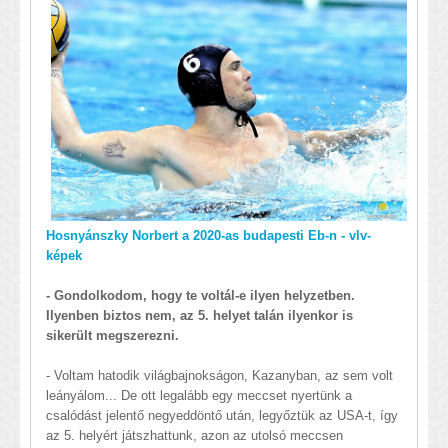
Hosnyánszky Norbert a 2020-as budapesti Eb-n - vlv-
képek
- Gondolkodom, hogy te voltál-e ilyen helyzetben.
Ilyenben biztos nem, az 5. helyet talán ilyenkor is
sikerült megszerezni.
- Voltam hatodik világbajnokságon, Kazanyban, az sem volt
leányálom... De ott legalább egy meccset nyertünk a
csalódást jelentő negyeddöntő után, legyőztük az USA-t, így
az 5. helyért játszhattunk, azon az utolsó meccsen