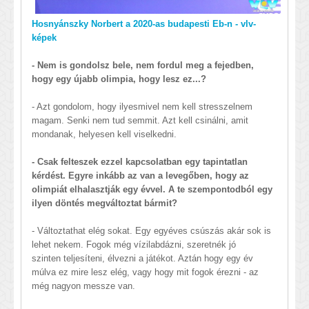
Hosnyánszky Norbert a 2020-as budapesti Eb-n - vlv-
képek
- Nem is gondolsz bele, nem fordul meg a fejedben,
hogy egy újabb olimpia, hogy lesz ez...?
- Azt gondolom, hogy ilyesmivel nem kell stresszelnem
magam. Senki nem tud semmit. Azt kell csinálni, amit
mondanak, helyesen kell viselkedni.
- Csak felteszek ezzel kapcsolatban egy tapintatlan
kérdést. Egyre inkább az van a levegőben, hogy az
olimpiát elhalasztják egy évvel. A te szempontodból egy
ilyen döntés megváltoztat bármit?
- Változtathat elég sokat. Egy egyéves csúszás akár sok is
lehet nekem. Fogok még vízilabdázni, szeretnék jó
szinten teljesíteni, élvezni a játékot. Aztán hogy egy év
múlva ez mire lesz elég, vagy hogy mit fogok érezni - az
még nagyon messze van.