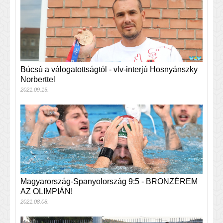
Búcsú a válogatottságtól - vlv-interjú Hosnyánszky
Norberttel
2021.09.15.
Magyarország-Spanyolország 9:5 - BRONZÉREM
AZ OLIMPIÁN!
2021.08.08.