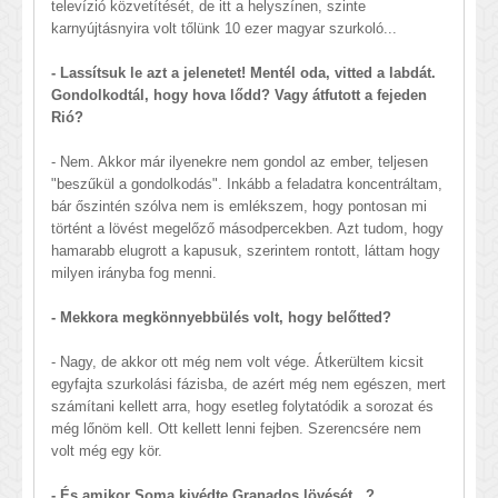
televízió közvetítését, de itt a helyszínen, szinte
karnyújtásnyira volt tőlünk 10 ezer magyar szurkoló...
- Lassítsuk le azt a jelenetet! Mentél oda, vitted a labdát.
Gondolkodtál, hogy hova lődd? Vagy átfutott a fejeden
Rió?
- Nem. Akkor már ilyenekre nem gondol az ember, teljesen
"beszűkül a gondolkodás". Inkább a feladatra koncentráltam,
bár őszintén szólva nem is emlékszem, hogy pontosan mi
történt a lövést megelőző másodpercekben. Azt tudom, hogy
hamarabb elugrott a kapusuk, szerintem rontott, láttam hogy
milyen irányba fog menni.
- Mekkora megkönnyebbülés volt, hogy belőtted?
- Nagy, de akkor ott még nem volt vége. Átkerültem kicsit
egyfajta szurkolási fázisba, de azért még nem egészen, mert
számítani kellett arra, hogy esetleg folytatódik a sorozat és
még lőnöm kell. Ott kellett lenni fejben. Szerencsére nem
volt még egy kör.
- És amikor Soma kivédte Granados lövését...?