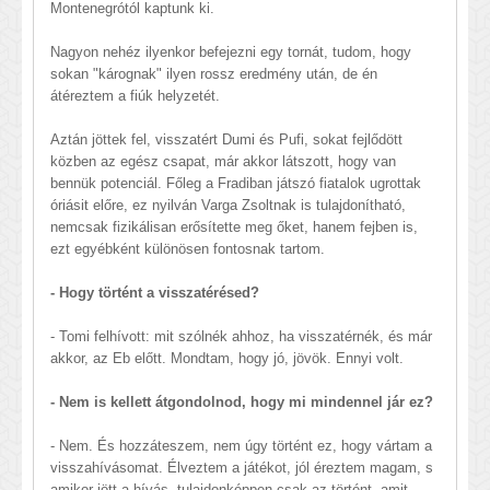
Montenegrótól kaptunk ki.
Nagyon nehéz ilyenkor befejezni egy tornát, tudom, hogy
sokan "kárognak" ilyen rossz eredmény után, de én
átéreztem a fiúk helyzetét.
Aztán jöttek fel, visszatért Dumi és Pufi, sokat fejlődött
közben az egész csapat, már akkor látszott, hogy van
bennük potenciál. Főleg a Fradiban játszó fiatalok ugrottak
óriásit előre, ez nyilván Varga Zsoltnak is tulajdonítható,
nemcsak fizikálisan erősítette meg őket, hanem fejben is,
ezt egyébként különösen fontosnak tartom.
- Hogy történt a visszatérésed?
- Tomi felhívott: mit szólnék ahhoz, ha visszatérnék, és már
akkor, az Eb előtt. Mondtam, hogy jó, jövök. Ennyi volt.
- Nem is kellett átgondolnod, hogy mi mindennel jár ez?
- Nem. És hozzáteszem, nem úgy történt ez, hogy vártam a
visszahívásomat. Élveztem a játékot, jól éreztem magam, s
amikor jött a hívás, tulajdonképpen csak az történt, amit