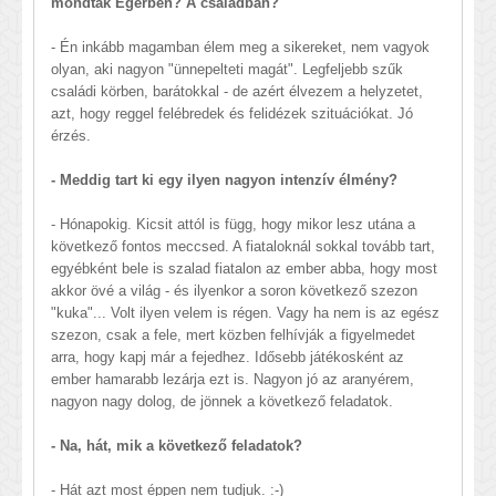
mondtak Egerben? A családban?
- Én inkább magamban élem meg a sikereket, nem vagyok
olyan, aki nagyon "ünnepelteti magát". Legfeljebb szűk
családi körben, barátokkal - de azért élvezem a helyzetet,
azt, hogy reggel felébredek és felidézek szituációkat. Jó
érzés.
- Meddig tart ki egy ilyen nagyon intenzív élmény?
- Hónapokig. Kicsit attól is függ, hogy mikor lesz utána a
következő fontos meccsed. A fiataloknál sokkal tovább tart,
egyébként bele is szalad fiatalon az ember abba, hogy most
akkor övé a világ - és ilyenkor a soron következő szezon
"kuka"... Volt ilyen velem is régen. Vagy ha nem is az egész
szezon, csak a fele, mert közben felhívják a figyelmedet
arra, hogy kapj már a fejedhez. Idősebb játékosként az
ember hamarabb lezárja ezt is. Nagyon jó az aranyérem,
nagyon nagy dolog, de jönnek a következő feladatok.
- Na, hát, mik a következő feladatok?
- Hát azt most éppen nem tudjuk. :-)