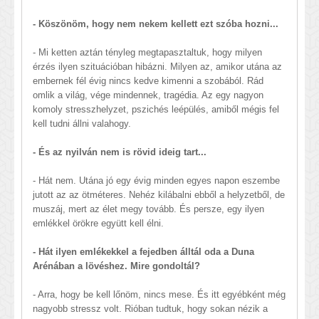
- Köszönöm, hogy nem nekem kellett ezt szóba hozni...
- Mi ketten aztán tényleg megtapasztaltuk, hogy milyen
érzés ilyen szituációban hibázni. Milyen az, amikor utána az
embernek fél évig nincs kedve kimenni a szobából. Rád
omlik a világ, vége mindennek, tragédia. Az egy nagyon
komoly stresszhelyzet, pszichés leépülés, amiből mégis fel
kell tudni állni valahogy.
- És az nyilván nem is rövid ideig tart...
- Hát nem. Utána jó egy évig minden egyes napon eszembe
jutott az az ötméteres. Nehéz kilábalni ebből a helyzetből, de
muszáj, mert az élet megy tovább. És persze, egy ilyen
emlékkel örökre együtt kell élni.
- Hát ilyen emlékekkel a fejedben álltál oda a Duna
Arénában a lövéshez. Mire gondoltál?
- Arra, hogy be kell lőnöm, nincs mese. És itt egyébként még
nagyobb stressz volt. Rióban tudtuk, hogy sokan nézik a