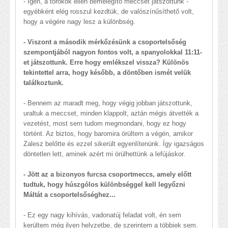
- Igen, a törökök ellen bemelegítő meccset játszottunk -
egyébként elég rosszul kezdtük, de valószínűsíthető volt,
hogy a végére nagy lesz a különbség.
- Viszont a második mérkőzésünk a csoportelsőség
szempontjából nagyon fontos volt, a spanyolokkal 11:11-
et játszottunk. Erre hogy emlékszel vissza? Különös
tekintettel arra, hogy később, a döntőben ismét velük
találkoztunk.
- Bennem az maradt meg, hogy végig jobban játszottunk,
uraltuk a meccset, minden klappolt, aztán mégis átvették a
vezetést, most sem tudom megmondani, hogy ez hogy
történt. Az biztos, hogy baromira örültem a végén, amikor
Zalesz belőtte és ezzel sikerült egyenlítenünk. Így igazságos
döntetlen lett, aminek azért mi örülhettünk a lefújáskor.
- Jött az a bizonyos furcsa csoportmeccs, amely előtt
tudtuk, hogy húszgólos különbséggel kell legyőzni
Máltát a csoportelsőséghez...
- Ez egy nagy kihívás, vadonatúj feladat volt, én sem
kerültem még ilyen helyzetbe, de szerintem a többiek sem.