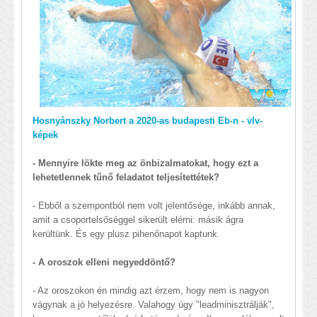
Hosnyánszky Norbert a 2020-as budapesti Eb-n - vlv-
képek
- Mennyire lökte meg az önbizalmatokat, hogy ezt a
lehetetlennek tűnő feladatot teljesítettétek?
- Ebből a szempontból nem volt jelentősége, inkább annak,
amit a csoportelsőséggel sikerült elérni: másik ágra
kerültünk. És egy plusz pihenőnapot kaptunk.
- A oroszok elleni negyeddöntő?
- Az oroszokon én mindig azt érzem, hogy nem is nagyon
vágynak a jó helyezésre. Valahogy úgy "leadminisztrálják",