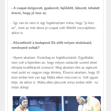
- A csapat dolgozott, gyakorolt, fejlődött, látszott, lehetett
érezni, hogy jó lesz ez.
- Így van és nem is úgy fogalmaztam volna, hogy "jó lesz
ez", mert az már eleve jó csapat volt! Mielőtt visszajöttem,
akkor is.
- Közvetlenül a budapesti Eb előtt milyen elvárásaid,
reményeid voltak?
- Nyerni akartam. Kizárólag ez foglalkoztatott. Egyáltalán
nem volt a fejemben az, hogy milyen variációk szerint lehet
olimpiai kvalifikációt szerezni. Meg akartam élni az egészet,
mert azért ez nagyon nagy élmény. Élvezni akartam, hogy 10
ezer ember kint van egy Málta elleni meccsen is. Volt ugyan
tétje, de akkor is: Málta ellen játszunk ennyi ember előtt - ez
óriási dolog!