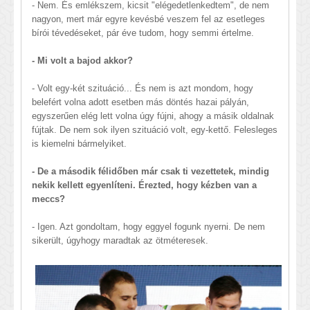
- Nem. És emlékszem, kicsit "elégedetlenkedtem", de nem
nagyon, mert már egyre kevésbé veszem fel az esetleges
bírói tévedéseket, pár éve tudom, hogy semmi értelme.
- Mi volt a bajod akkor?
- Volt egy-két szituáció... És nem is azt mondom, hogy
belefért volna adott esetben más döntés hazai pályán,
egyszerűen elég lett volna úgy fújni, ahogy a másik oldalnak
fújtak. De nem sok ilyen szituáció volt, egy-kettő. Felesleges
is kiemelni bármelyiket.
- De a második félidőben már csak ti vezettetek, mindig
nekik kellett egyenlíteni. Érezted, hogy kézben van a
meccs?
- Igen. Azt gondoltam, hogy eggyel fogunk nyerni. De nem
sikerült, úgyhogy maradtak az ötméteresek.