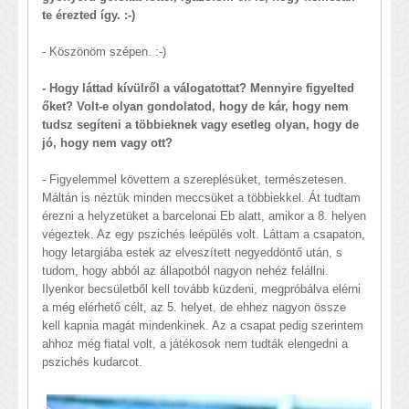
te érezted így. :-)
- Köszönöm szépen. :-)
- Hogy láttad kívülről a válogatottat? Mennyire figyelted
őket? Volt-e olyan gondolatod, hogy de kár, hogy nem
tudsz segíteni a többieknek vagy esetleg olyan, hogy de
jó, hogy nem vagy ott?
- Figyelemmel követtem a szereplésüket, természetesen.
Máltán is néztük minden meccsüket a többiekkel. Át tudtam
érezni a helyzetüket a barcelonai Eb alatt, amikor a 8. helyen
végeztek. Az egy pszichés leépülés volt. Láttam a csapaton,
hogy letargiába estek az elveszített negyeddöntő után, s
tudom, hogy abból az állapotból nagyon nehéz felállni.
Ilyenkor becsületből kell tovább küzdeni, megpróbálva elérni
a még elérhető célt, az 5. helyet, de ehhez nagyon össze
kell kapnia magát mindenkinek. Az a csapat pedig szerintem
ahhoz még fiatal volt, a játékosok nem tudták elengedni a
pszichés kudarcot.