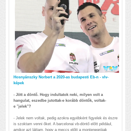
Hosnyánszky Norbert a 2020-as budapesti Eb-n - vlv-
képek
- Jött a döntő. Hogy indultatok neki, milyen volt a
hangulat, eszedbe jutottak-e korább döntők, voltak-
e "jelek"?
- Jelek nem voltak, pedig azokra egyébként figyelek és észre
is szoktam venni őket. A barcelonai vb-döntő előtt például,
amikor azt láttam, hogy a meccs előtt a montenegróiak