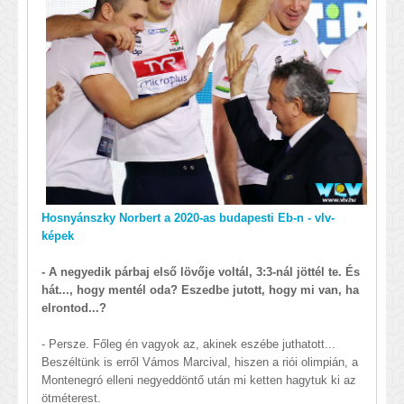
Hosnyánszky Norbert a 2020-as budapesti Eb-n - vlv-
képek
- A negyedik párbaj első lövője voltál, 3:3-nál jöttél te. És
hát..., hogy mentél oda? Eszedbe jutott, hogy mi van, ha
elrontod...?
- Persze. Főleg én vagyok az, akinek eszébe juthatott...
Beszéltünk is erről Vámos Marcival, hiszen a riói olimpián, a
Montenegró elleni negyeddöntő után mi ketten hagytuk ki az
ötméterest.