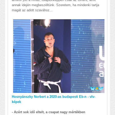
annak idején megbeszéltünk. Szeretem, ha mindenki tartja
magát az adott szavához...
Hosnyánszky Norbert a 2020-as budapesti Eb-n - vlv-
képek
- Azért sok idő eltelt, a csapat nagy mértékben