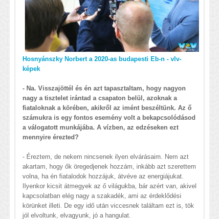
Hosnyánszky Norbert a 2020-as budapesti Eb-n - vlv-
képek
- Na. Visszajöttél és én azt tapasztaltam, hogy nagyon
nagy a tisztelet irántad a csapaton belül, azoknak a
fiataloknak a körében, akikről az imént beszéltünk. Az ő
számukra is egy fontos esemény volt a bekapcsolódásod
a válogatott munkájába. A vízben, az edzéseken ezt
mennyire érezted?
- Éreztem, de nekem nincsenek ilyen elvárásaim. Nem azt
akartam, hogy ők öregedjenek hozzám, inkább azt szerettem
volna, ha én fiatalodok hozzájuk, átvéve az energiájukat.
Ilyenkor kicsit átmegyek az ő világukba, bár azért van, akivel
kapcsolatban elég nagy a szakadék, ami az érdeklődési
körünket illeti. De egy idő után viccesnek találtam ezt is, tök
jól elvoltunk, elvagyunk, jó a hangulat.