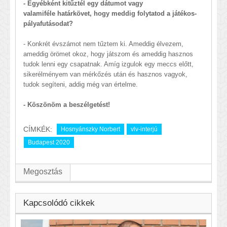
- Egyébként kitűztél egy dátumot vagy
valamiféle határkövet, hogy meddig folytatod a játékos-
pályafutásodat?
- Konkrét évszámot nem tűztem ki. Ameddig élvezem,
ameddig örömet okoz, hogy játszom és ameddig hasznos
tudok lenni egy csapatnak. Amíg izgulok egy meccs előtt,
sikerélményem van mérkőzés után és hasznos vagyok,
tudok segíteni, addig még van értelme.
- Köszönöm a beszélgetést!
CÍMKÉK:
Hosnyánszky Norbert
vlv-interjú
Budapest 2020
Megosztás
Kapcsolódó cikkek