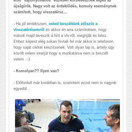
első "sajtónyilvános" edzésen körbevesznek téged az
újságírók. Nagy volt az érdeklődés, komoly eseménynek
számított, hogy visszatérsz...
- Ha jól emlékszem,
veled beszéltünk először a
visszatérésemről
és akkor én arra számítottam, hogy
mások majd leveszik a hírt a vlv-ről, megírják és kész.
Ehhez képest elég sokan hívtak fel már akkor is telefonon,
hogy saját cikket készítsenek. Volt olyan lap is, amely úgy
közölt velem interjút hogy a munkatársa nem is beszélt
velem. :-)
- Komolyan?? Ilyen van?
- Előfordult már korábban is, szerintem ezzel nem is vagyok
egyedül...