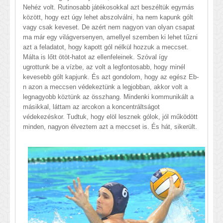
Nehéz volt. Rutinosabb játékosokkal azt beszéltük egymás
között, hogy ezt úgy lehet abszolválni, ha nem kapunk gólt
vagy csak keveset. De azért nem nagyon van olyan csapat
ma már egy világversenyen, amellyel szemben ki lehet tűzni
azt a feladatot, hogy kapott gól nélkül hozzuk a meccset.
Málta is lőtt ötöt-hatot az ellenfeleinek. Szóval így
ugrottunk be a vízbe, az volt a legfontosabb, hogy minél
kevesebb gólt kapjunk. És azt gondolom, hogy az egész Eb-
n azon a meccsen védekeztünk a legjobban, akkor volt a
legnagyobb köztünk az összhang. Mindenki kommunikált a
másikkal, láttam az arcokon a koncentráltságot
védekezéskor. Tudtuk, hogy elöl lesznek gólok, jól működött
minden, nagyon élveztem azt a meccset is. És hát, sikerült.