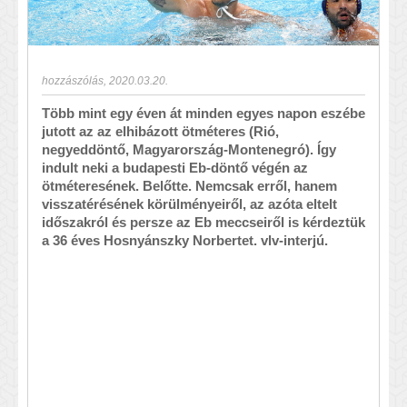
hozzászólás
,
2020.03.20.
Több mint egy éven át minden egyes napon eszébe
jutott az az elhibázott ötméteres (Rió,
negyeddöntő, Magyarország-Montenegró). Így
indult neki a budapesti Eb-döntő végén az
ötméteresének. Belőtte. Nemcsak erről, hanem
visszatérésének körülményeiről, az azóta eltelt
időszakról és persze az Eb meccseiről is kérdeztük
a 36 éves Hosnyánszky Norbertet. vlv-interjú.