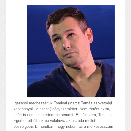
-
Igazából megbeszéltük Tomival (Märcz Tamás szövetségi
kapitánnyal - a szerk.) négyszemközt. Nem történt extra,
ezért is nem jelentettem be semmit. Emlékszem, Tomi lejött
Egerbe, ott ültünk be valahova az uszoda mellett
beszélgetni. Elmondtam, hogy nekem az a mérkőzésszám