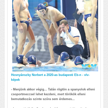
Hosnyánszky Norbert a 2020-as budapesti Eb-n - vlv-
képek
- Menjünk akkor végig... Talán rögtön a spanyolok elleni
csoportmeccsel lehet kezdeni, mert törökök elleni
bemutatkozás szinte szóra sem érdemes...