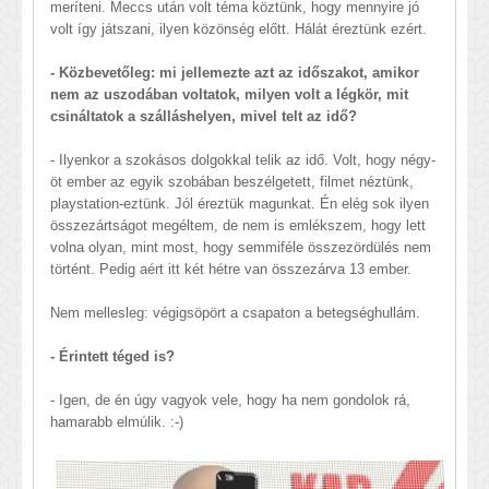
meríteni. Meccs után volt téma köztünk, hogy mennyire jó
volt így játszani, ilyen közönség előtt. Hálát éreztünk ezért.
- Közbevetőleg: mi jellemezte azt az időszakot, amikor
nem az uszodában voltatok, milyen volt a légkör, mit
csináltatok a szálláshelyen, mivel telt az idő?
- Ilyenkor a szokásos dolgokkal telik az idő. Volt, hogy négy-
öt ember az egyik szobában beszélgetett, filmet néztünk,
playstation-eztünk. Jól éreztük magunkat. Én elég sok ilyen
összezártságot megéltem, de nem is emlékszem, hogy lett
volna olyan, mint most, hogy semmiféle összezördülés nem
történt. Pedig aért itt két hétre van összezárva 13 ember.
Nem mellesleg: végigsöpört a csapaton a betegséghullám.
- Érintett téged is?
- Igen, de én úgy vagyok vele, hogy ha nem gondolok rá,
hamarabb elmúlik. :-)