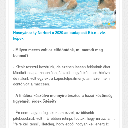
Hosnyánszky Norbert a 2020-as budapesti Eb-n - vlv-
képek
- Milyen meccs volt az elődöntőnk, mi maradt meg
benned?
- Kicsit rosszul kezdtünk, de szépen lassan felőröltük őket.
Mindkét csapat hasonlóan játszott - egyébként sok hibával -
de nálunk volt egy extra kapusteljesítmény, ami szerintem
döntő volt a meccsen.
- A fináléra készülve mennyire érezted a hazai közönség
figyelmét, érdeklődését?
- Én nem nagyon foglalkoztam ezzel, az idősebb
játékosoknak volt már ebben rutinja, tudtuk, hogy mi az, amit
"félre kell tenni", illetőleg, hogy ebből hogyan kell energiát