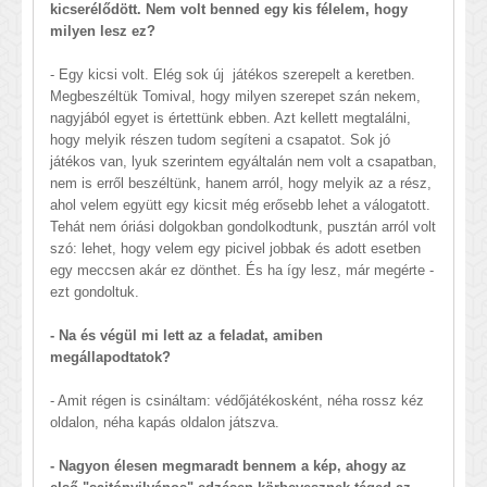
kicserélődött. Nem volt benned egy kis félelem, hogy
milyen lesz ez?
- Egy kicsi volt. Elég sok új játékos szerepelt a keretben.
Megbeszéltük Tomival, hogy milyen szerepet szán nekem,
nagyjából egyet is értettünk ebben. Azt kellett megtalálni,
hogy melyik részen tudom segíteni a csapatot. Sok jó
játékos van, lyuk szerintem egyáltalán nem volt a csapatban,
nem is erről beszéltünk, hanem arról, hogy melyik az a rész,
ahol velem együtt egy kicsit még erősebb lehet a válogatott.
Tehát nem óriási dolgokban gondolkodtunk, pusztán arról volt
szó: lehet, hogy velem egy picivel jobbak és adott esetben
egy meccsen akár ez dönthet. És ha így lesz, már megérte -
ezt gondoltuk.
- Na és végül mi lett az a feladat, amiben
megállapodtatok?
- Amit régen is csináltam: védőjátékosként, néha rossz kéz
oldalon, néha kapás oldalon játszva.
- Nagyon élesen megmaradt bennem a kép, ahogy az