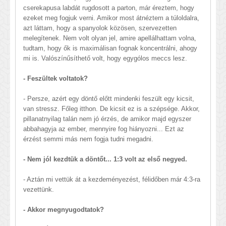
cserekapusa labdát rugdosott a parton, már éreztem, hogy
ezeket meg fogjuk verni. Amikor most átnéztem a túloldalra,
azt láttam, hogy a spanyolok közösen, szervezetten
melegítenek. Nem volt olyan jel, amire apellálhattam volna,
tudtam, hogy ők is maximálisan fognak koncentrálni, ahogy
mi is. Valószínűsíthető volt, hogy egygólos meccs lesz.
- Feszültek voltatok?
- Persze, azért egy döntő előtt mindenki feszült egy kicsit,
van stressz. Főleg itthon. De kicsit ez is a szépsége. Akkor,
pillanatnyilag talán nem jó érzés, de amikor majd egyszer
abbahagyja az ember, mennyire fog hiányozni... Ezt az
érzést semmi más nem fogja tudni megadni.
- Nem jól kezdtük a döntőt... 1:3 volt az első negyed.
- Aztán mi vettük át a kezdeményezést, félidőben már 4:3-ra
vezettünk.
- Akkor megnyugodtatok?