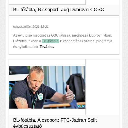
BL-főtábla, B csoport: Jug Dubrovnik-OSC
hozzászólás, 2021-12-21
Az év utolsó meccsét az OSC játssza, méghozzá Dubrovnikban.
Előzetesünkben a
BL-főtábla
B csoportjának szerdai programja
és nyilatkozatok:
Tovább...
BL-főtábla, A csoport: FTC-Jadran Split
évbúcsúztató