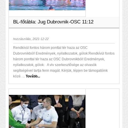
BL-főtábla: Jug Dubrovnik-OSC 11:12
hozzászólás, 2021-12-22
Rendkívül fontos három ponttal tér haza az OSC
Dubrovnikból! Eredmények, nyilatkozatok, gólok:Rendkívül fontos
három ponttal tér haza az OSC Dubrovnikból! Eredmények,
nyilatkozatok, gólok: A vlv szerkesztősége az olvasók
segítségével tartja fenn magát. Kérjük, lépjen be támogatóink
közé. ...
Tovább...