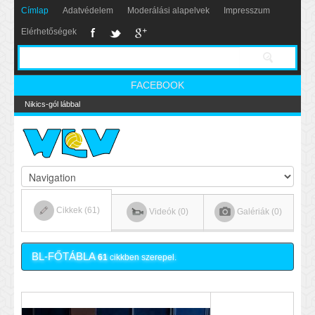
Címlap
Adatvédelem
Moderálási alapelvek
Impresszum
Elérhetőségek
FACEBOOK
Nikics-gól lábbal
Cikkek (61)
Videók (0)
Galériák (0)
BL-FŐTÁBLA
61
cikkben szerepel.