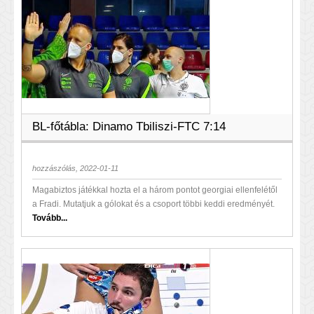
BL-főtábla: Dinamo Tbiliszi-FTC 7:14
hozzászólás, 2022-01-11
Magabiztos játékkal hozta el a három pontot georgiai ellenfelétől
a Fradi. Mutatjuk a gólokat és a csoport többi keddi eredményét.
Tovább...