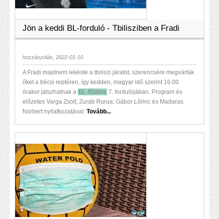
Jön a keddi BL-forduló - Tbilisziben a Fradi
hozzászólás, 2022-01-10
A Fradi majdnem lekéste a tbiliszi járatot, szerencsére megvárták
őket a bécsi reptéren, így kedden, magyar idő szerint 16.00
órakor játszhatnak a
BL-főtábla
7. fordulójában. Program és
előzetes Varga Zsolt, Zurab Rurua, Gábor Lőrinc és Madaras
Norbert nyilatkozatával:
Tovább...