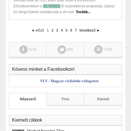
szerdán este az OSC ellen száll vízbe a Kondorosin.
Előzetesünkben a
BL-főtábla
B csoportjának programja, Zalesz
és Varga Dániel nyilatkozata a vlv-nek:
Tovább...
◄ előző
1
2
3
4
5
6
7
következő ►
112k
465
3.92k
Kövess minket a Facebookon!
VLV - Magyar vízilabda-válogatott
Népszerű
Friss
Kiemelt
Kiemelt cikkek