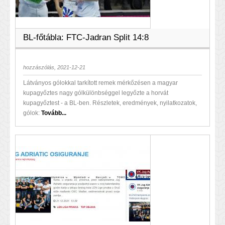
BL-főtábla: FTC-Jadran Split 14:8
hozzászólás, 2021-12-21
Látványos gólokkal tarkított remek mérkőzésen a magyar
kupagyőztes nagy gólkülönbséggel legyőzte a horvát
kupagyőztest - a BL-ben. Részletek, eredmények, nyilatkozatok,
gólok:
Tovább...