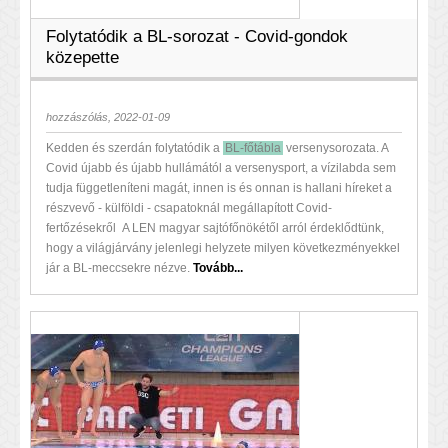
Folytatódik a BL-sorozat - Covid-gondok
közepette
hozzászólás, 2022-01-09
Kedden és szerdán folytatódik a
BL-főtábla
versenysorozata. A
Covid újabb és újabb hullámától a versenysport, a vízilabda sem
tudja függetleníteni magát, innen is és onnan is hallani híreket a
részvevő - külföldi - csapatoknál megállapított Covid-
fertőzésekről A LEN magyar sajtófőnökétől arról érdeklődtünk,
hogy a világjárvány jelenlegi helyzete milyen következményekkel
jár a BL-meccsekre nézve.
Tovább...