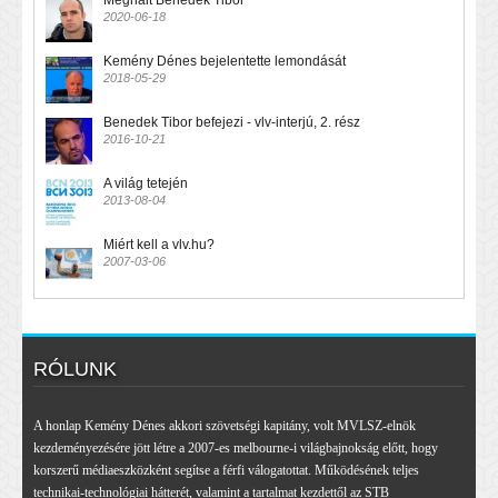
Meghalt Benedek Tibor
2020-06-18
Kemény Dénes bejelentette lemondását
2018-05-29
Benedek Tibor befejezi - vlv-interjú, 2. rész
2016-10-21
A világ tetején
2013-08-04
Miért kell a vlv.hu?
2007-03-06
RÓLUNK
A honlap Kemény Dénes akkori szövetségi kapitány, volt MVLSZ-elnök
kezdeményezésére jött létre a 2007-es melbourne-i világbajnokság előtt, hogy
korszerű médiaeszközként segítse a férfi válogatottat. Működésének teljes
technikai-technológiai hátterét, valamint a tartalmat kezdettől az STB