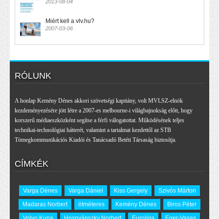
2013-08-04
Miért kell a vlv.hu?
2007-03-06
RÓLUNK
A honlap Kemény Dénes akkori szövetségi kapitány, volt MVLSZ-elnök
kezdeményezésére jött létre a 2007-es melbourne-i világbajnokság előtt, hogy
korszerű médiaeszközként segítse a férfi válogatottat. Működésének teljes
technikai-technológiai hátterét, valamint a tartalmat kezdettől az STB
Tömegkommunikációs Kiadói és Tanácsadó Betéti Társaság biztosítja.
CÍMKÉK
Varga Dénes
Varga Dániel
Kiss Gergely
Szivós Márton
Madaras Norbert
ötméteres
Kemény Dénes
Biros Péter
Volvo Kupa
Hosnyánszky Norbert
Euroliga
Eger-Vasas