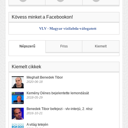
Kövess minket a Facebookon!
VLV - Magyar vízilabda-válogatott
Népszerű
Friss
Kiemelt
Kiemelt cikkek
Meghalt Benedek Tibor
2020-06-18
Kemény Dénes bejelentette lemondását
2018-05-29
Benedek Tibor befejezi - vlv-interjú, 2. rész
2016-10-21
A világ tetején