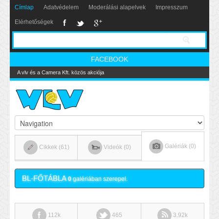
Címlap
Adatvédelem
Moderálási alapelvek
Impresszum
Elérhetőségek
FACEBOOK
A vlv és a Camera Kft. közös akciója
Galériák (0)
Cikkek (61)
Videók (0)
BL-FŐTÁBLA
0
galériában szerepel.
112k
465
3.92k