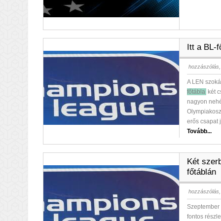
Itt a BL-
hozzászólás,
A LEN szokás
főtábla
két c
nagyon nehé
Olympiakosz,
erős csapat 
Tovább...
Két szer
főtáblán
hozzászólás,
Szeptember 
fontos részl