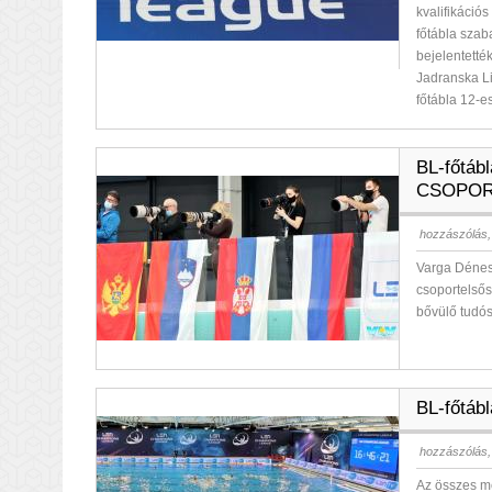
kvalifikáció
főtábla szab
bejelentetté
Jadranska Li
főtábla 12-e
BL-főtábl
CSOPOR
hozzászólás,
Varga Dénes é
csoportelső
bővülő tudó
BL-főtábl
hozzászólás,
Az összes m