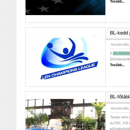
Tovább...
BL-kedd j
hozzászólás,
A
BL-főtábla
Előzetesünkb
Tovább...
BL-főtáb
hozzászólás,
Tavaly nem s
új OSC. A B 
előzetesünk