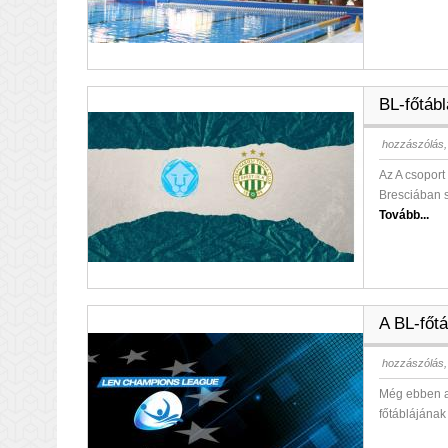
BL-főtábl
hozzászólás,
Az A csopor
Bresciában s
Tovább...
A BL-főtá
hozzászólás,
Még ebben a 
főtáblájának