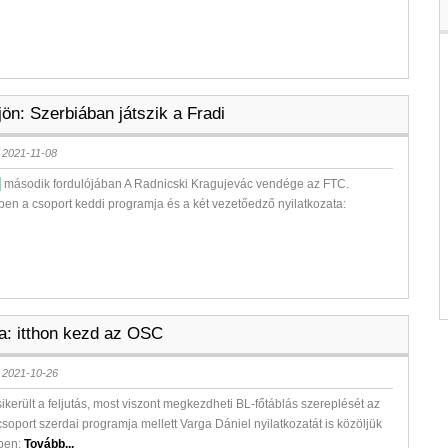
ön: Szerbiában játszik a Fradi
 2021-11-08
második fordulójában A Radnicski Kragujevác vendége az FTC.
en a csoport keddi programja és a két vezetőedző nyilatkozata:
la: itthon kezd az OSC
 2021-10-26
ikerült a feljutás, most viszont megkezdheti BL-főtáblás szereplését az
csoport szerdai programja mellett Varga Dániel nyilatkozatát is közöljük
ben:
Tovább...