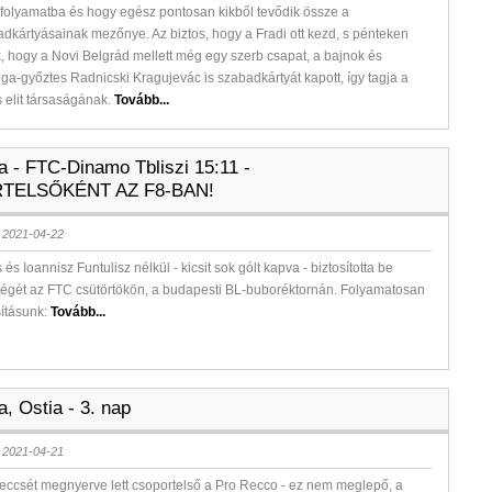
s folyamatba és hogy egész pontosan kikből tevődik össze a
adkártyásainak mezőnye. Az biztos, hogy a Fradi ott kezd, s pénteken
k, hogy a Novi Belgrád mellett még egy szerb csapat, a bajnok és
ga-győztes Radnicski Kragujevác is szabadkártyát kapott, így tagja a
s elit társaságának.
Tovább...
a - FTC-Dinamo Tbliszi 15:11 -
TELSŐKÉNT AZ F8-BAN!
 2021-04-22
s Ioannisz Funtulisz nélkül - kicsit sok gólt kapva - biztosította be
ségét az FTC csütörtökön, a budapesti BL-buboréktornán. Folyamatosan
sításunk:
Tovább...
a, Ostia - 3. nap
 2021-04-21
eccsét megnyerve lett csoportelső a Pro Recco - ez nem meglepő, a