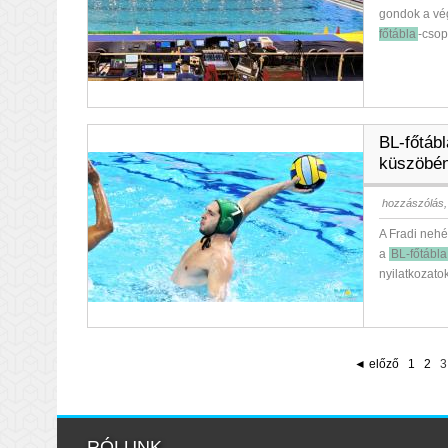
gondok a vég
főtábla
-csop
BL-főtáb
küszöbén
hozzászólás,
A Fradi nehé
a
BL-főtábla
nyilatkozato
◄ előző
1
2
3
RÓLUNK