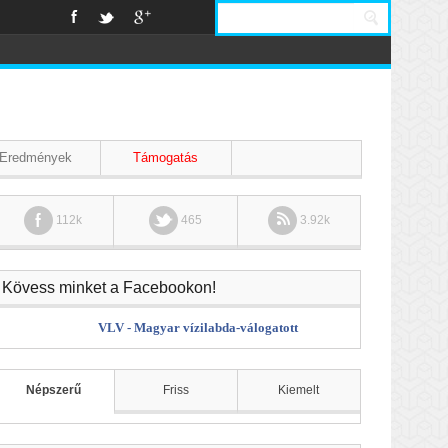
Eredmények
Támogatás
112k
465
3.92k
Kövess minket a Facebookon!
VLV - Magyar vízilabda-válogatott
Népszerű
Friss
Kiemelt