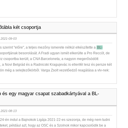
főtábla két csoportja
 2021-09-03
 szerint "előre", a teljes mezőny ismerete nélkül elkészítette a
BL-
soportjának besorolását. A Fradi ugyan ismét elkerülte a Pro Reccót, de
z csoportba került, a CNA Barceloneta, a nagyon megerősödött
 a Novi Belgrád és a Radnicski Kragujevác is ellenfél lesz és persze két
jön még a selejtezőkörből. Varga Zsolt vezetőedző reagálása a vlv-nek:
b és egy magyar csapat szabadkártyával a BL-
 2021-08-13
24-én indul a Bajnokok Ligája 2021-22-es szezonja, de még nem tudni
eteket, például azt, hogy az OSC és a Szolnok mikor kapcsolódik be a