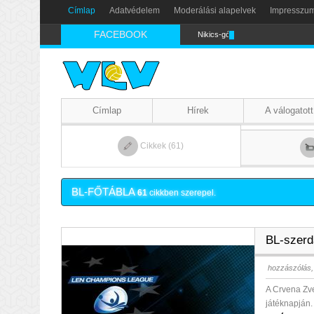
Címlap
Adatvédelem
Moderálási alapelvek
Impresszu
FACEBOOK
Nikics-gól lábbal
Címlap
Hírek
A válogatott
Cikkek (61)
BL-FŐTÁBLA
61
cikkben szerepel.
BL-szerd
hozzászólás,
A Crvena Zv
játéknapján.