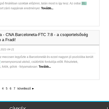
ső fináléban szoktak előjönni, talán most is így lesz. Az ostiai
BL-
ort záró napjának eredményei:
Tovább...
la - CNA Barceloneta-FTC 7:8 - a csoportelsőség
 a Fradi!
 2021-04-21
z meccsen legyőzte a Barcelonetát és ezzel nagyon jó pozícióba került
versenysorozat utolsó, csütörtöki fordulója előtt. Részletek,
k, fotók, gólok - folyamatosan:
Tovább...
4
5
6
7
következő ►
CÍMKÉK