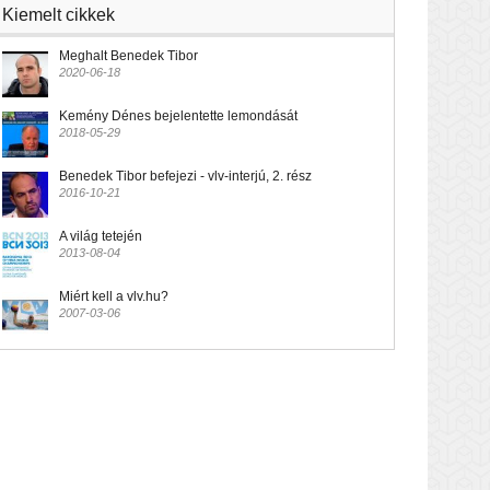
Kiemelt cikkek
Meghalt Benedek Tibor
2020-06-18
Kemény Dénes bejelentette lemondását
2018-05-29
Benedek Tibor befejezi - vlv-interjú, 2. rész
2016-10-21
A világ tetején
2013-08-04
Miért kell a vlv.hu?
2007-03-06