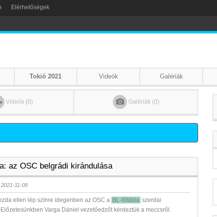
m
Elérhetőségek
Tokió 2021
Videók
Galériák
Videók (0)
Galériák (0)
a: az OSC belgrádi kirándulása
 2021-11-09
ezda ellen lép színre idegenben az OSC a
BL-főtábla
szerdai
 Előzetesünkben Varga Dániel vezetőedzőt kérdeztük a meccsről.