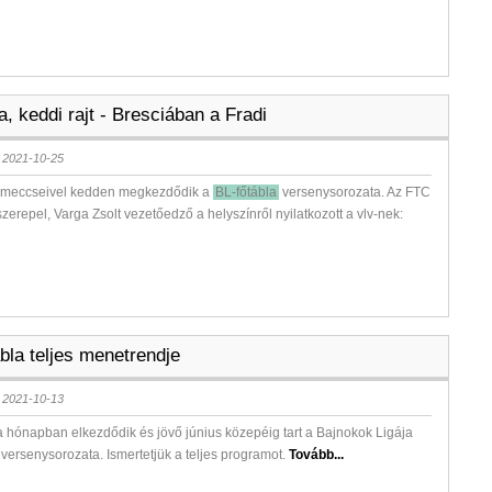
a, keddi rajt - Bresciában a Fradi
 2021-10-25
t meccseivel kedden megkezdődik a
BL-főtábla
versenysorozata. Az FTC
zerepel, Varga Zsolt vezetőedző a helyszínről nyilatkozott a vlv-nek:
bla teljes menetrendje
 2021-10-13
hónapban elkezdődik és jövő június közepéig tart a Bajnokok Ligája
 versenysorozata. Ismertetjük a teljes programot.
Tovább...