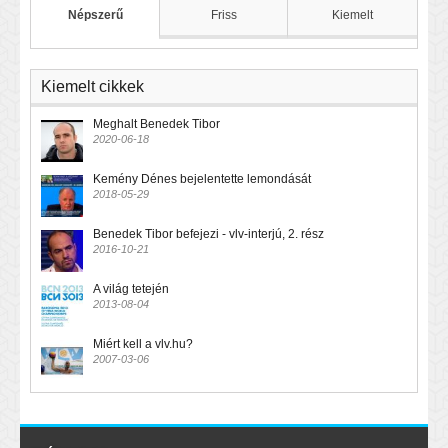
Népszerű
Friss
Kiemelt
Kiemelt cikkek
Meghalt Benedek Tibor
2020-06-18
Kemény Dénes bejelentette lemondását
2018-05-29
Benedek Tibor befejezi - vlv-interjú, 2. rész
2016-10-21
A világ tetején
2013-08-04
Miért kell a vlv.hu?
2007-03-06