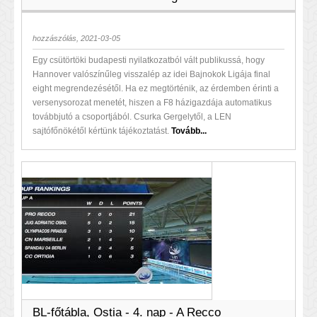
hozzászólás, 2021-03-05
Egy csütörtöki budapesti nyilatkozatból vált publikussá, hogy
Hannover valószínűleg visszalép az idei Bajnokok Ligája final
eight megrendezésétől. Ha ez megtörténik, az érdemben érinti a
versenysorozat menetét, hiszen a F8 házigazdája automatikus
továbbjutó a csoportjából. Csurka Gergelytől, a LEN
sajtófőnökétől kértünk tájékoztatást.
Tovább...
BL-főtábla, Ostia - 4. nap - A Recco