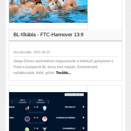
BL-főtábla - FTC-Hannover 13:9
hozzászólás, 2021-04-20
Varga Dénes vezérletével megszerezte a kötelező győzelmet a
Fradi a budapesti BL-torna első napján. Eredmények,
nyilatkozatok, fotók, gólok:
Tovább...