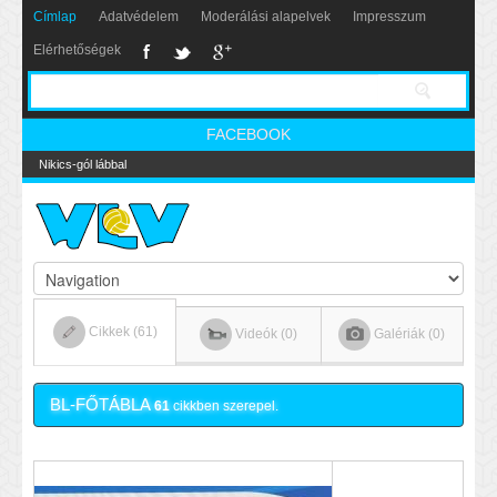
Címlap
Adatvédelem
Moderálási alapelvek
Impresszum
Elérhetőségek
FACEBOOK
Nikics-gól lábbal
Cikkek (61)
Videók (0)
Galériák (0)
BL-FŐTÁBLA
61
cikkben szerepel.