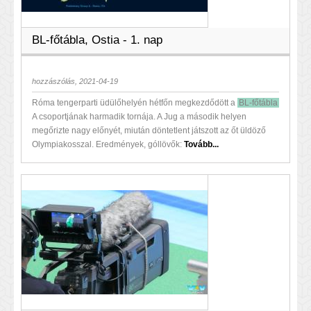
BL-főtábla, Ostia - 1. nap
hozzászólás, 2021-04-19
Róma tengerparti üdülőhelyén hétfőn megkezdődött a
BL-főtábla
A csoportjának harmadik tornája. A Jug a második helyen
megőrizte nagy előnyét, miután döntetlent játszott az őt üldöző
Olympiakosszal. Eredmények, góllövők:
Tovább...