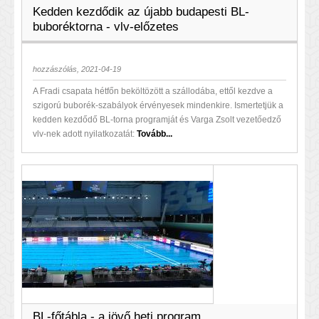
Kedden kezdődik az újabb budapesti BL-
buboréktorna - vlv-előzetes
hozzászólás, 2021-04-19
A Fradi csapata hétfőn beköltözött a szállodába, ettől kezdve a
szigorú buborék-szabályok érvényesek mindenkire. Ismertetjük a
kedden kezdődő BL-torna programját és Varga Zsolt vezetőedző
vlv-nek adott nyilatkozatát:
Tovább...
BL-főtábla - a jövő heti program