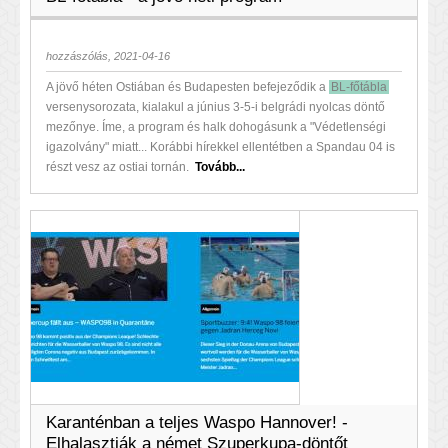
hozzászólás, 2021-04-16
A jövő héten Ostiában és Budapesten befejeződik a
BL-főtábla
versenysorozata, kialakul a június 3-5-i belgrádi nyolcas döntő
mezőnye. Íme, a program és halk dohogásunk a "Védetlenségi
igazolvány" miatt... Korábbi hírekkel ellentétben a Spandau 04 is
részt vesz az ostiai tornán.
Tovább...
Karanténban a teljes Waspo Hannover! -
Elhalasztják a német Szuperkupa-döntőt