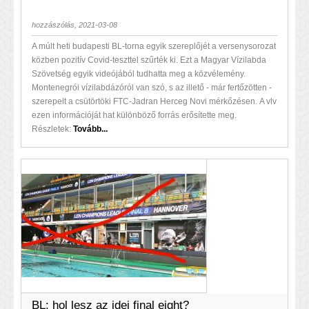
hozzászólás, 2021-03-08
A múlt heti budapesti BL-torna egyik szereplőjét a versenysorozat
közben pozitív Covid-teszttel szűrték ki. Ezt a Magyar Vízilabda
Szövetség egyik videójából tudhatta meg a közvélemény.
Montenegrói vízilabdázóról van szó, s az illető - már fertőzötten -
szerepelt a csütörtöki FTC-Jadran Herceg Novi mérkőzésen. A vlv
ezen információját hat különböző forrás erősítette meg.
Részletek:
Tovább...
BL: hol lesz az idei final eight?