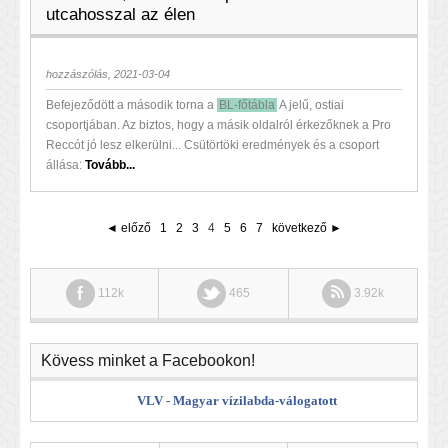
utcahosszal az élen
hozzászólás, 2021-03-04
Befejeződött a második torna a
BL-főtábla
A jelű, ostiai
csoportjában. Az biztos, hogy a másik oldalról érkezőknek a Pro
Reccót jó lesz elkerülni... Csütörtöki eredmények és a csoport
állása:
Tovább...
◄ előző
1
2
3
4
5
6
7
következő ►
112k
465
3.92k
Kövess minket a Facebookon!
VLV - Magyar vízilabda-válogatott