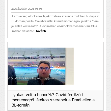
hozzászólás, 2021-03-08
A szövetség elnökének tájékoztatása szerint a múlt heti budapesti
BL-tornán pozitív Covid-teszttel kiszűrt montenegrói játékos "nem
jelentett kockázatot". A vlv írásban elküldött kérdéseire Vári Attila
írásban válaszolt.
Tovább...
Lyukas volt a buborék? Covid-fertőzött
montenegrói játékos szerepelt a Fradi ellen a
BL-tornán