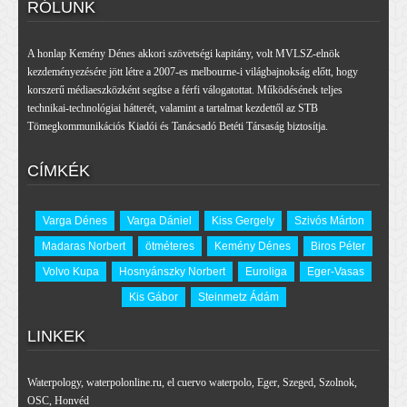
RÓLUNK
A honlap Kemény Dénes akkori szövetségi kapitány, volt MVLSZ-elnök
kezdeményezésére jött létre a 2007-es melbourne-i világbajnokság előtt, hogy
korszerű médiaeszközként segítse a férfi válogatottat. Működésének teljes
technikai-technológiai hátterét, valamint a tartalmat kezdettől az STB
Tömegkommunikációs Kiadói és Tanácsadó Betéti Társaság biztosítja.
CÍMKÉK
Varga Dénes
Varga Dániel
Kiss Gergely
Szivós Márton
Madaras Norbert
ötméteres
Kemény Dénes
Biros Péter
Volvo Kupa
Hosnyánszky Norbert
Euroliga
Eger-Vasas
Kis Gábor
Steinmetz Ádám
LINKEK
Waterpology
,
waterpolonline.ru
,
el cuervo waterpolo
,
Eger
,
Szeged
,
Szolnok
,
OSC
,
Honvéd