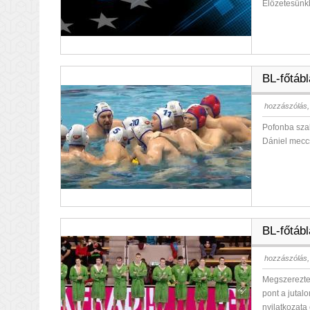
Előzetesünkb
BL-főtáb
hozzászólás,
Pofonba szal
Dániel meccs
BL-főtáb
hozzászólás,
Megszerezte
pont a jutal
nyilatkozata