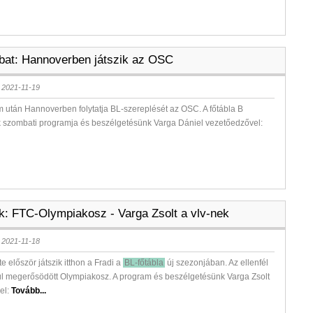
at: Hannoverben játszik az OSC
 2021-11-19
 után Hannoverben folytatja BL-szereplését az OSC. A főtábla B
k szombati programja és beszélgetésünk Varga Dániel vezetőedzővel:
k: FTC-Olympiakosz - Varga Zsolt a vlv-nek
 2021-11-18
e először játszik itthon a Fradi a
BL-főtábla
új szezonjában. Az ellenfél
ül megerősödött Olympiakosz. A program és beszélgetésünk Varga Zsolt
el:
Tovább...