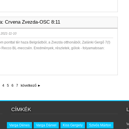
la: Crvena Zvezda-OSC 8:11
 2021-11-10
 ponttal tér haza Belgrádból, a Zvezda otthonából, Zalánki Gergő 7(!)
Pro Recco BL-meccsén. Eredmények, részletek, gólok - folyamatosan:
4
5
6
7
következő ►
CÍMKÉK
W
Varga Dénes
Varga Dániel
Kiss Gergely
Szivós Márton