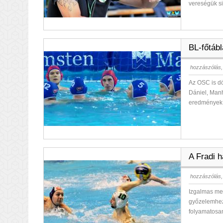
vereségük si
BL-főtáb
hozzászólás,
Az OSC is dö
Dániel, Manh
eredménye
A Fradi 
hozzászólás,
Izgalmas me
győzelemhez
folyamatosa