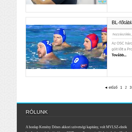
BL-főtáb
hozzászólás,
Az OSC három
gólt lőtt a 
Tovább...
◄ előző
1
2
3
RÓLUNK
A honlap Kemény Dénes akkori szövetségi kapitány, volt MVLSZ-elnök