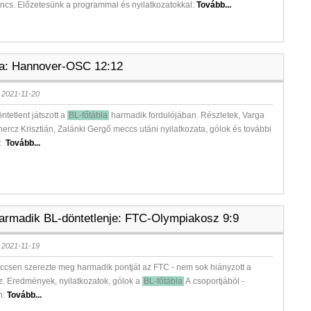
ncs. Előzetesünk a programmal és nyilatkozatokkal:
Tovább...
la: Hannover-OSC 12:12
 2021-11-20
ntetlent játszott a
BL-főtábla
harmadik fordulójában. Részletek, Varga
ercz Krisztián, Zalánki Gergő meccs utáni nyilatkozata, gólok és további
k:
Tovább...
harmadik BL-döntetlenje: FTC-Olympiakosz 9:9
 2021-11-19
ccsen szerezte meg harmadik pontját az FTC - nem sok hiányzott a
. Eredmények, nyilatkozatok, gólok a
BL-főtábla
A csoportjából -
n:
Tovább...