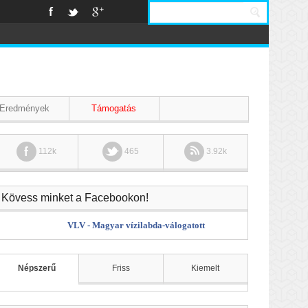
Eredmények
Támogatás
112k
465
3.92k
Kövess minket a Facebookon!
VLV - Magyar vízilabda-válogatott
Népszerű
Friss
Kiemelt