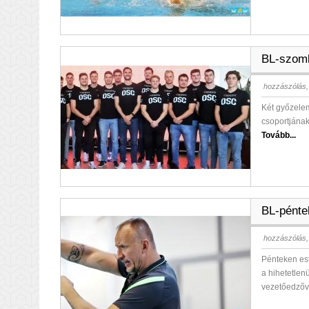
BL-szomb
hozzászólás,
Két győzelem
csoportjána
Tovább...
BL-pénte
hozzászólás,
Pénteken est
a hihetetlen
vezetőedzőv