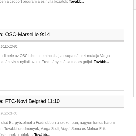
en a csoport programja és nyilatkozatok:
Tovább...
la: OSC-Marseille 9:14
 2021-12-01
adt bele az OSC itthon, de nincs baj a csapatnál, ezt mutatja Varga
 utáni vlv-s nyilatkozata. Eredmények és a meccs góljai.
Tovább...
la: FTC-Novi Belgrád 11:10
 2021-11-30
 első BL-győzelmét a Fradi ebben a szezonban, nagyon fontos három
om. További eredmények, Varga Zsolt, Vogel Soma és Molnár Erik
 és jönnek a gólok is:
Tovább...