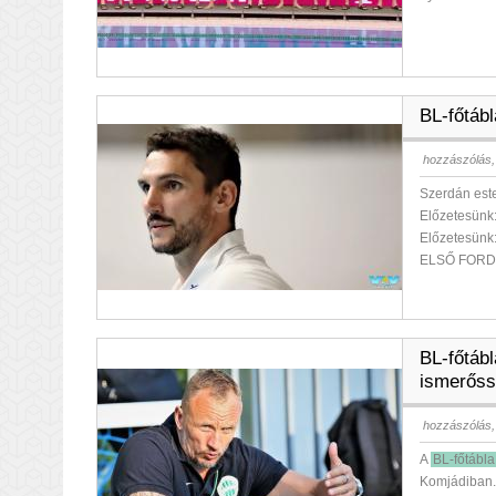
BL-főtábl
hozzászólás,
Szerdán est
Előzetesünk
Előzetesün
ELSŐ FORD
BL-főtábl
ismerőss
hozzászólás,
A
BL-főtábla
Komjádiban.