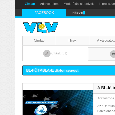
Címlap
Adatvédelem
Moderálási alapelvek
Impresszu
FACEBOOK
Nikics-gól lábbal
Címlap
Hírek
A válogatott
Cikkek (61)
BL-FŐTÁBLA
61
cikkben szerepel.
A BL-főt
hozzászólás,
Az 5. forduló
Barcelonában