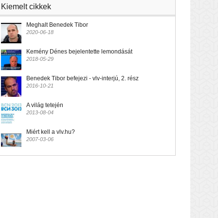
Kiemelt cikkek
Meghalt Benedek Tibor
2020-06-18
Kemény Dénes bejelentette lemondását
2018-05-29
Benedek Tibor befejezi - vlv-interjú, 2. rész
2016-10-21
A világ tetején
2013-08-04
Miért kell a vlv.hu?
2007-03-06