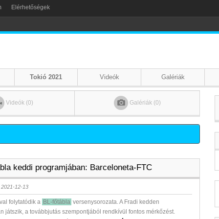
m
Elérhetőségek
Tokió 2021
Videók
Galériák
Videók (0)
Galériák (0)
ábla keddi programjában: Barceloneta-FTC
 2021-12-13
val folytatódik a
BL-főtábla
versenysorozata. A Fradi kedden
 játszik, a továbbjutás szempontjából rendkívül fontos mérkőzést.