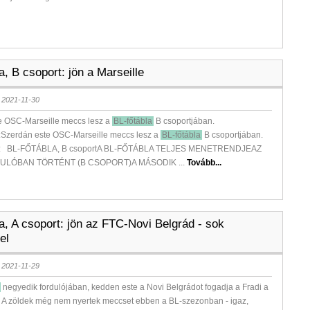
a, B csoport: jön a Marseille
 2021-11-30
e OSC-Marseille meccs lesz a
BL-főtábla
B csoportjában.
:Szerdán este OSC-Marseille meccs lesz a
BL-főtábla
B csoportjában.
k: BL-FŐTÁBLA, B csoportA BL-FŐTÁBLA TELJES MENETRENDJEAZ
ULÓBAN TÖRTÉNT (B CSOPORT)A MÁSODIK ...
Tovább...
a, A csoport: jön az FTC-Novi Belgrád - sok
el
 2021-11-29
negyedik fordulójában, kedden este a Novi Belgrádot fogadja a Fradi a
 A zöldek még nem nyertek meccset ebben a BL-szezonban - igaz,