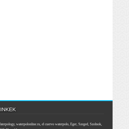
LINKEK
aterpology
,
waterpolonline.ru
,
el cuervo waterpolo
,
Eger
,
Szeged
,
Szolnok
,