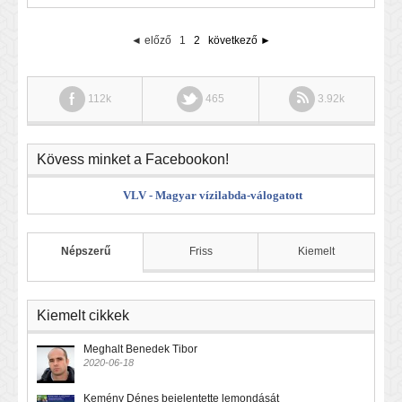
◄ előző
1
2
következő ►
112k
465
3.92k
Kövess minket a Facebookon!
VLV - Magyar vízilabda-válogatott
Népszerű
Friss
Kiemelt
Kiemelt cikkek
Meghalt Benedek Tibor
2020-06-18
Kemény Dénes bejelentette lemondását