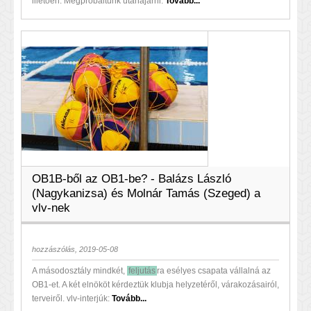
illetően. Megpróbáltunk utánajárni.
Tovább...
OB1B-ből az OB1-be? - Balázs László
(Nagykanizsa) és Molnár Tamás (Szeged) a
vlv-nek
hozzászólás, 2019-05-08
A másodosztály mindkét,
feljutás
ra esélyes csapata vállalná az
OB1-et. A két elnököt kérdeztük klubja helyzetéről, várakozásairól,
terveiről. vlv-interjúk:
Tovább...