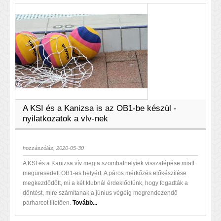
A KSI és a Kanizsa is az OB1-be készül -
nyilatkozatok a vlv-nek
hozzászólás, 2020-05-30
A KSI és a Kanizsa vív meg a szombathelyiek visszalépése miatt
megüresedett OB1-es helyért. A páros mérkőzés előkészítése
megkezdődött, mi a két klubnál érdeklődtünk, hogy fogadták a
döntést, mire számítanak a június végéig megrendezendő
párharcot illetően.
Tovább...