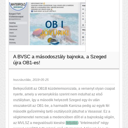
A BVSC a másodosztály bajnoka, a Szeged
újra OB1-es!
hozzászólás, 2019-05-25
Befejeződött az OB1B küzdelemsorozata, a versenyt olyan csapat
nyerte, amely a versenykiírás szerint nem indulhat az első
osztályban, így a második helyezett Szeged egy év után
visszakerült az OB1-be, a harmadik Kanizsa pedig az egyik fél
második győzelméig tartó osztályozót játszhat a Vasassal. Ez a
végkimenetel nemcsak a medencében dőlt el a bajnokság végén,
az MVLSZ a megvalósuló kiesési-
feljutás
i "értelmezést" négy