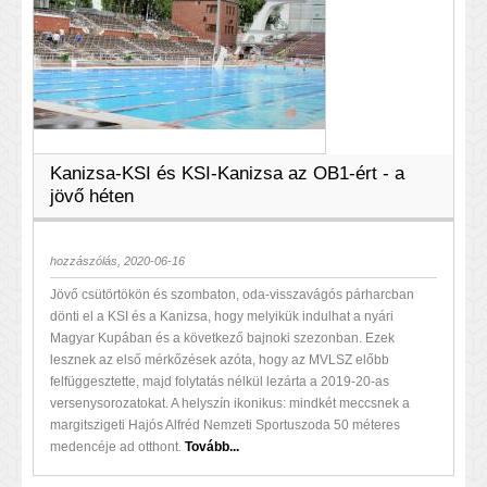
Kanizsa-KSI és KSI-Kanizsa az OB1-ért - a
jövő héten
hozzászólás, 2020-06-16
Jövő csütörtökön és szombaton, oda-visszavágós párharcban
dönti el a KSI és a Kanizsa, hogy melyikük indulhat a nyári
Magyar Kupában és a következő bajnoki szezonban. Ezek
lesznek az első mérkőzések azóta, hogy az MVLSZ előbb
felfüggesztette, majd folytatás nélkül lezárta a 2019-20-as
versenysorozatokat. A helyszín ikonikus: mindkét meccsnek a
margitszigeti Hajós Alfréd Nemzeti Sportuszoda 50 méteres
medencéje ad otthont.
Tovább...