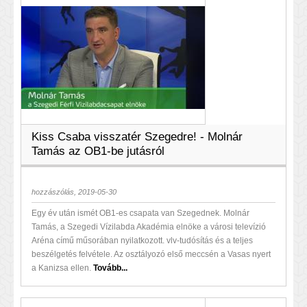
Kiss Csaba visszatér Szegedre! - Molnár
Tamás az OB1-be jutásról
hozzászólás, 2019-05-30
Egy év után ismét OB1-es csapata van Szegednek. Molnár
Tamás, a Szegedi Vízilabda Akadémia elnöke a városi televízió
Aréna című műsorában nyilatkozott. vlv-tudósítás és a teljes
beszélgetés felvétele. Az osztályozó első meccsén a Vasas nyert
a Kanizsa ellen.
Tovább...