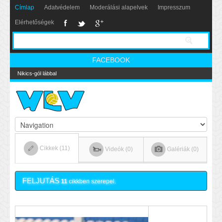
Címlap
Adatvédelem
Moderálási alapelvek
Impresszum
Elérhetőségek
FACEBOOK
Nikics-gól lábbal
Cikkek (11)
Videók (0)
Galériák (0)
FELJUTÁS
11
cikkben szerepel.