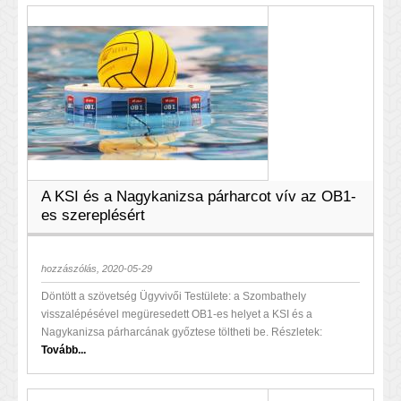
A KSI és a Nagykanizsa párharcot vív az OB1-
es szereplésért
hozzászólás, 2020-05-29
Döntött a szövetség Ügyvivői Testülete: a Szombathely
visszalépésével megüresedett OB1-es helyet a KSI és a
Nagykanizsa párharcának győztese töltheti be. Részletek:
Tovább...