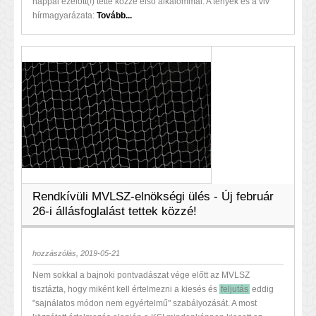
nappal ezelőtt(!) tette közzé első alkalommal. A tények és a vlv
hírmagyarázata:
Tovább...
Rendkívüli MVLSZ-elnökségi ülés - Új február
26-i állásfoglalást tettek közzé!
hozzászólás, 2019-05-21
Nem sokkal a bajnoki pontvadászat vége előtt az MVLSZ
tisztázta, hogy miként kell értelmezni a kiesés és
feljutás
eddig
"sajnálatos módon nem egyértelmű" szabályozását. A most