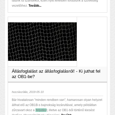
látunk rá szándékot, ezért nyílt levélben fordulunk a szövetség
vezetőihez.
Tovább...
Állásfoglalást az állásfoglalásról! - Ki juthat fel
az OB1-be?
hozzászólás, 2019-05-10
Bár hivatalosan "minden rendben van", hamarosan olyan helyzet
állhat elő az OB1B-s bajnokság lezárultával, amely példátlan
zűrzavart okoz a
feljutás
t, illetve az OB1-ből történő kiesést