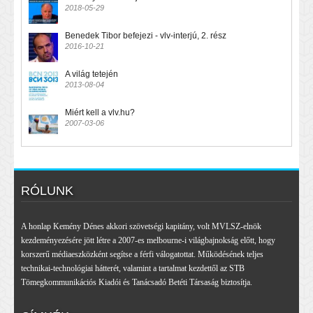
2018-05-29
Benedek Tibor befejezi - vlv-interjú, 2. rész
2016-10-21
A világ tetején
2013-08-04
Miért kell a vlv.hu?
2007-03-06
RÓLUNK
A honlap Kemény Dénes akkori szövetségi kapitány, volt MVLSZ-elnök
kezdeményezésére jött létre a 2007-es melbourne-i világbajnokság előtt, hogy
korszerű médiaeszközként segítse a férfi válogatottat. Működésének teljes
technikai-technológiai hátterét, valamint a tartalmat kezdettől az STB
Tömegkommunikációs Kiadói és Tanácsadó Betéti Társaság biztosítja.