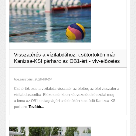
Visszatérés a vízilabdához: csütörtökön már
Kanizsa-KSI párharc az OB1-ért - vlv-előzetes
hozzászólás, 2020-06-24
Csütörtök este a vízilabda visszatér az életbe, az élet visszatér a
vízilabdasportba. Előzetesünkben két vezetőedző szólal meg,
a téma az OB1-es tagságért csütörtökön kezdődő Kanizsa-KSI
párharc.
Tovább...