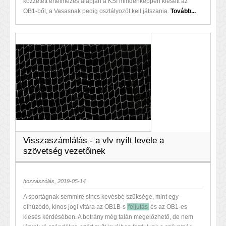
közzétett értelmezés alapján a KSI mindenképpen kiesett az
OB1-ből, a Vasasnak pedig osztályozót kell játszania.
Tovább...
Visszaszámlálás - a vlv nyílt levele a
szövetség vezetőinek
hozzászólás, 2019-05-14
A sportágnak semmire sincs kevésbé szüksége, mint egy
elhúzódó, kínos jogi vitára az OB1B-s
feljutás
és az OB1-es
kiesés kérdésében. A botrány még talán megelőzhető, de nem