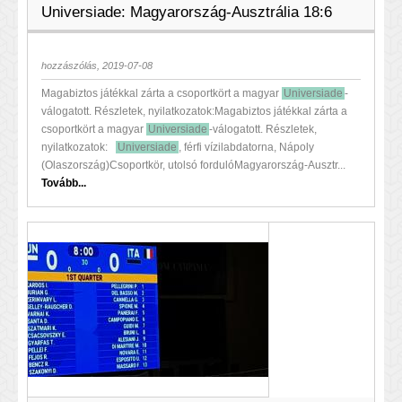
Universiade: Magyarország-Ausztrália 18:6
hozzászólás, 2019-07-08
Magabiztos játékkal zárta a csoportkört a magyar
Universiade
-
válogatott. Részletek, nyilatkozatok:Magabiztos játékkal zárta a
csoportkört a magyar
Universiade
-válogatott. Részletek,
nyilatkozatok:
Universiade
, férfi vízilabdatorna, Nápoly
(Olaszország)Csoportkör, utolsó fordulóMagyarország-Ausztr...
Tovább...