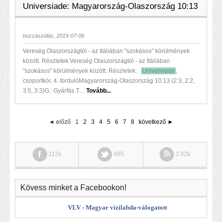
Universiade: Magyarország-Olaszország 10:13
hozzászólás, 2019-07-06
Vereség Olaszországtól - az Itáliában "szokásos" körülmények
között. Részletek:Vereség Olaszországtól - az Itáliában
"szokásos" körülmények között. Részletek:
Universiade
,
csoportkör, 4. fordulóMagyarország-Olaszország 10:13 (2:3, 2:2,
3:5, 3:3)G.: Gyárfás T....
Tovább...
◄ előző
1
2
3
4
5
6
7
8
következő ►
112k
465
3.92k
Kövess minket a Facebookon!
VLV - Magyar vízilabda-válogatott