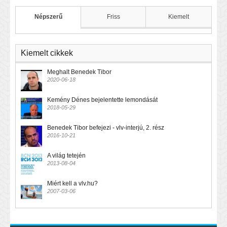
Népszerű
Friss
Kiemelt
Kiemelt cikkek
Meghalt Benedek Tibor
2020-06-18
Kemény Dénes bejelentette lemondását
2018-05-29
Benedek Tibor befejezi - vlv-interjú, 2. rész
2016-10-21
A világ tetején
2013-08-04
Miért kell a vlv.hu?
2007-03-06