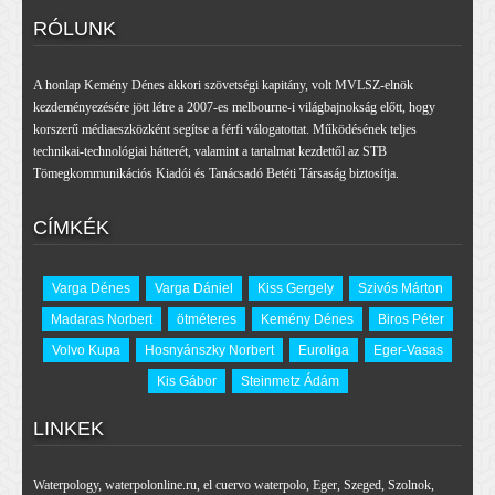
RÓLUNK
A honlap Kemény Dénes akkori szövetségi kapitány, volt MVLSZ-elnök
kezdeményezésére jött létre a 2007-es melbourne-i világbajnokság előtt, hogy
korszerű médiaeszközként segítse a férfi válogatottat. Működésének teljes
technikai-technológiai hátterét, valamint a tartalmat kezdettől az STB
Tömegkommunikációs Kiadói és Tanácsadó Betéti Társaság biztosítja.
CÍMKÉK
Varga Dénes
Varga Dániel
Kiss Gergely
Szivós Márton
Madaras Norbert
ötméteres
Kemény Dénes
Biros Péter
Volvo Kupa
Hosnyánszky Norbert
Euroliga
Eger-Vasas
Kis Gábor
Steinmetz Ádám
LINKEK
Waterpology
,
waterpolonline.ru
,
el cuervo waterpolo
,
Eger
,
Szeged
,
Szolnok
,