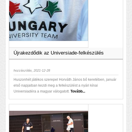
Újrakezdődik az Universiade-felkészülés
hozzászólás, 2021-12-28
Huszonhét játékos szerepel Horváth János bő keretében, január
első napjaiban kezdi meg a felkészülést a nyári kínai
Universiadéra a magyar válogatott.
Tovább...