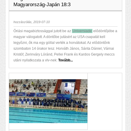
Magyarország-Japán 18:3
hozzászólás, 2019-07-10
Óriási magabiztossággal jutott be az
Universiade
elődöntőjébe a
magyar válogatott. A döntőbe jutásért az USA csapatát kell
legyőzni, ők ma egy góllal verték a horvátokat. Az elődöntőnk
szombaton 14 órakor lesz. Horváth János, Sánta Dániel, Várnai
Kristóf, Zerinváry Lóránd, Pellei Frank és Kardos Gergely meccs
utáni nyilatkozata a vlv-nek:
Tovább...