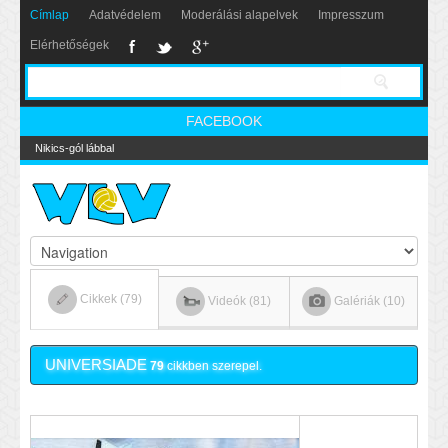
Címlap
Adatvédelem
Moderálási alapelvek
Impresszum
Elérhetőségek
FACEBOOK
Nikics-gól lábbal
Cikkek (79)
Videók (81)
Galériák (10)
UNIVERSIADE
79
cikkben szerepel.