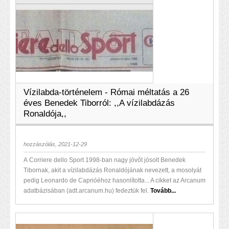
Vízilabda-történelem - Római méltatás a 26
éves Benedek Tiborról: ,,A vízilabdázás
Ronaldója,,
hozzászólás, 2021-12-29
A Corriere dello Sport 1998-ban nagy jövőt jósolt Benedek
Tibornak, akit a vízilabdázás Ronaldójának nevezett, a mosolyát
pedig Leonardo de Caprióéhoz hasonlította... A cikket az Arcanum
adatbázisában (adt.arcanum.hu) fedeztük fel.
Tovább...