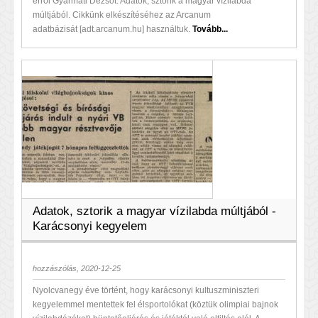
erről Gyarmati Dezsőt. Adatok, sztorik a magyar vízilabda
múltjából. Cikkünk elkészítéséhez az Arcanum
adatbázisát [adt.arcanum.hu] használtuk.
Tovább...
Adatok, sztorik a magyar vízilabda múltjából -
Karácsonyi kegyelem
hozzászólás, 2020-12-25
Nyolcvanegy éve történt, hogy karácsonyi kultuszminiszteri
kegyelemmel mentettek fel élsportolókat (köztük olimpiai bajnok