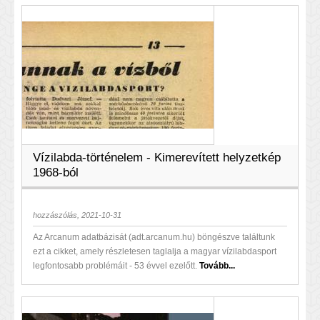
Vízilabda-történelem - Kimerevített helyzetkép
1968-ból
hozzászólás, 2021-10-31
Az Arcanum adatbázisát (adt.arcanum.hu) böngészve találtunk
ezt a cikket, amely részletesen taglalja a magyar vízilabdasport
legfontosabb problémáit - 53 évvel ezelőtt.
Tovább...