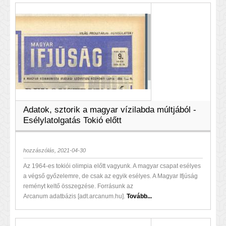
Adatok, sztorik a magyar vízilabda múltjából -
Esélylatolgatás Tokió előtt
hozzászólás, 2021-04-30
Az 1964-es tokiói olimpia előtt vagyunk. A magyar csapat esélyes
a végső győzelemre, de csak az egyik esélyes. A Magyar Ifjúság
reményt keltő összegzése. Forrásunk az
Arcanum adatbázis [adt.arcanum.hu].
Tovább...