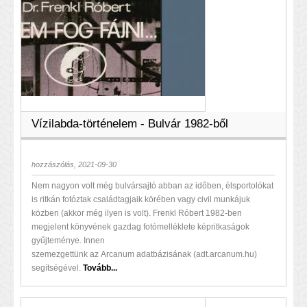
Vízilabda-történelem - Bulvár 1982-ből
hozzászólás, 2021-09-30
Nem nagyon volt még bulvársajtó abban az időben, élsportolókat
is ritkán fotóztak családtagjaik körében vagy civil munkájuk
közben (akkor még ilyen is volt). Frenkl Róbert 1982-ben
megjelent könyvének gazdag fotómelléklete képritkaságok
gyűjteménye. Innen
szemezgettünk az Arcanum adatbázisának (adt.arcanum.hu)
segítségével.
Tovább...