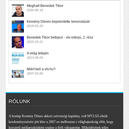
Meghalt Benedek Tibor
2020-06-18
Kemény Dénes bejelentette lemondását
2018-05-29
Benedek Tibor befejezi - vlv-interjú, 2. rész
2016-10-21
A világ tetején
2013-08-04
Miért kell a vlv.hu?
2007-03-06
RÓLUNK
A honlap Kemény Dénes akkori szövetségi kapitány, volt MVLSZ-elnök
kezdeményezésére jött létre a 2007-es melbourne-i világbajnokság előtt, hogy
korszerű médiaeszközként segítse a férfi válogatottat. Működésének teljes