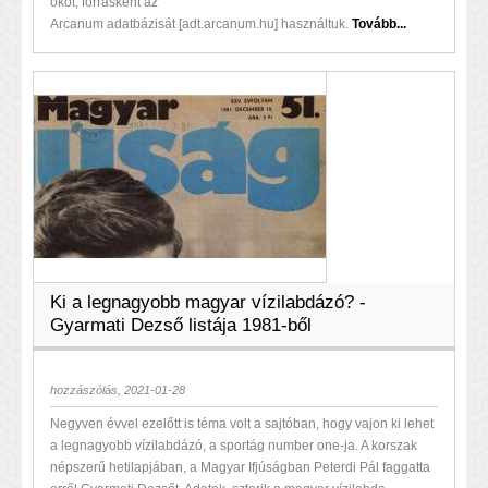
okot, forrásként az
Arcanum adatbázisát [adt.arcanum.hu] használtuk.
Tovább...
Ki a legnagyobb magyar vízilabdázó? -
Gyarmati Dezső listája 1981-ből
hozzászólás, 2021-01-28
Negyven évvel ezelőtt is téma volt a sajtóban, hogy vajon ki lehet
a legnagyobb vízilabdázó, a sportág number one-ja. A korszak
népszerű hetilapjában, a Magyar Ifjúságban Peterdi Pál faggatta