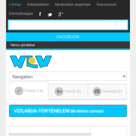
Címlap
Adatvédelem
Moderálási alapelvek
Impresszum
Elérhetőségek
FACEBOOK
Nikics-gól lábbal
Cikkek (18)
Videók (0)
Galériák (0)
VÍZILABDA-TÖRTÉNELEM
18
cikkben szerepel.