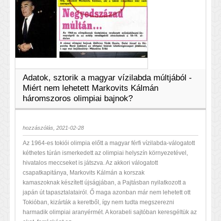
Adatok, sztorik a magyar vízilabda múltjából -
Miért nem lehetett Markovits Kálmán
háromszoros olimpiai bajnok?
hozzászólás, 2021-02-28
Az 1964-es tokiói olimpia előtt a magyar férfi vízilabda-válogatott
kéthetes túrán ismerkedett az olimpiai helyszín környezetével,
hivatalos meccseket is játszva. Az akkori válogatott
csapatkapitánya, Markovits Kálmán a korszak
kamaszoknak készített újságjában, a Pajtásban nyilatkozott a
japán út tapasztalatairól. Ő maga azonban már nem lehetett ott
Tokióban, kizárták a keretből, így nem tudta megszerezni
harmadik olimpiai aranyérmét. A korabeli sajtóban keresgéltük az