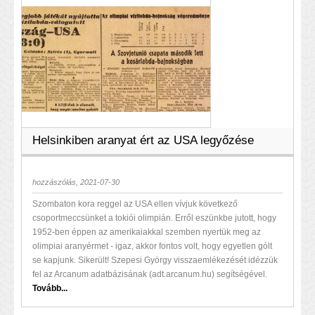
Helsinkiben aranyat ért az USA legyőzése
hozzászólás, 2021-07-30
Szombaton kora reggel az USA ellen vívjuk következő
csoportmeccsünket a tokiói olimpián. Erről eszünkbe jutott, hogy
1952-ben éppen az amerikaiakkal szemben nyertük meg az
olimpiai aranyérmet - igaz, akkor fontos volt, hogy egyetlen gólt
se kapjunk. Sikerült! Szepesi György visszaemlékezését idézzük
fel az Arcanum adatbázisának (adt.arcanum.hu) segítségével.
Tovább...