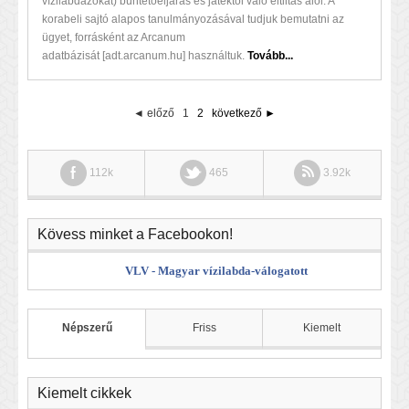
vízilabdázókat) büntetőeljárás és játéktól való eltiltás alól. A
korabeli sajtó alapos tanulmányozásával tudjuk bemutatni az
ügyet, forrásként az Arcanum
adatbázisát [adt.arcanum.hu] használtuk.
Tovább...
◄ előző
1
2
következő ►
112k
465
3.92k
Kövess minket a Facebookon!
VLV - Magyar vízilabda-válogatott
Népszerű
Friss
Kiemelt
Kiemelt cikkek