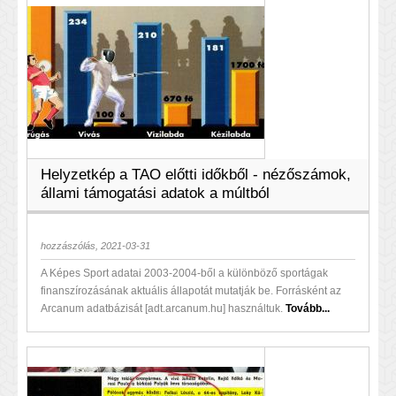
Helyzetkép a TAO előtti időkből - nézőszámok,
állami támogatási adatok a múltból
hozzászólás, 2021-03-31
A Képes Sport adatai 2003-2004-ből a különböző sportágak
finanszírozásának aktuális állapotát mutatják be. Forrásként az
Arcanum adatbázisát [adt.arcanum.hu] használtuk.
Tovább...