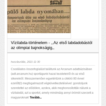
Vízilabda-történelem - ,,Az első labdadobástól
az olimpiai bajnokságig,,
hozzászólás, 2021-11-30
Csodálatos összefoglalást találtunk az Arcanum adatbázisában
(adt.arcanum.hu) sportágunk hazai kezdeteiről és az első
sikerekről. Messzemenően egyetértünk a cikkíró 80 évvel
ezelőtt(!) megfogalmazott végkövetkeztetésével: gondoljunk
szeretettel az elődökre, azokra, akik meghonosították nálunk a
vízilabdát, azt a sportot, amely mindmáig annyi örömöt szerzett a
magyaroknak!
Tovább...