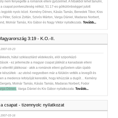
ly nem fenyegette a románok elleni győzelmet. A hibákból lehet tanulni,
: a csapat pontveszteség nélkül, 51:17-es gólkülönbséggel jutott
 legjobb nyolc közé. Kemény Dénes, Kásás Tamás, Benedek Tibor, Kiss
os Péter, Szécsi Zoltán, Szivós Márton, Varga Dániel, Madaras Norbert,
nd, Molnár Tamás, Kis Gábor és Nagy Viktor nyilatkozata.
Tovább...
agyarország 3:19 - K.O.-II.
 2007-03-23
ékkedv, hátul sziklaszilárd védekezés, elöl sziporkázó
ások - ez jellemezte a magyar csapat játékát a kanadaiak elleni
Az ellenfél játékosai - akik a románok elleni győzelem után újabb
 készültek - az utolsó negyedben már a fülükön vették a levegőt és
ben a medence lefolyóját keresték, hogy kihúzzák a dugót… Kemény
 Gergely, Molnár Tamás, Kásás Tamás, Madaras Norbert, Fodor
arga Dénes
, Varga Dániel és Kis Gábor nyilatkozata:
Tovább...
 a csapat - tizennyolc nyilatkozat
 2007-03-16