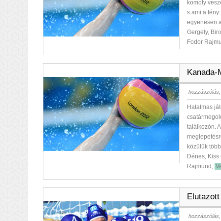
komoly veszé
s ami a tény
egyenesen a
Gergely, Bir
Fodor Rajmu
Kanada-M
hozzászólás,
Hatalmas ját
csatármegold
találkozón. 
meglepetésre
közülük töb
Dénes, Kiss
Rajmund,
V
Elutazott
hozzászólás,