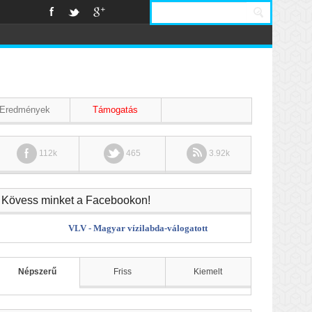
Eredmények
Támogatás
112k
465
3.92k
Kövess minket a Facebookon!
VLV - Magyar vízilabda-válogatott
Népszerű
Friss
Kiemelt