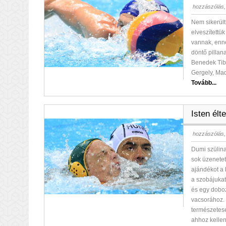
hozzászólás,
Nem sikerült
elveszítettü
vannak, enne
döntő pillan
Benedek Tibo
Gergely, Ma
Tovább...
Isten élt
hozzászólás,
Dumi szülina
sok üzenetet
ajándékot a 
a szobájukat
és egy doboz
vacsorához.
természetese
ahhoz kellen