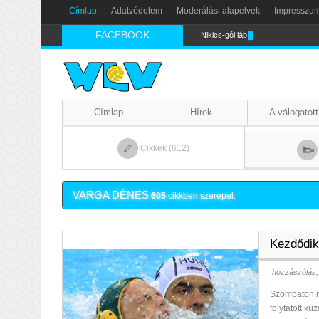
Címlap
Adatvédelem
Moderálási alapelvek
Impresszu
FACEBOOK
Nikics-gól lábbal
Címlap
Hírek
A válogatott
Cikkek (612)
VARGA DÉNES
605
cikkben szerepel.
Kezdődik
hozzászólás,
Szombaton m
folytatott k