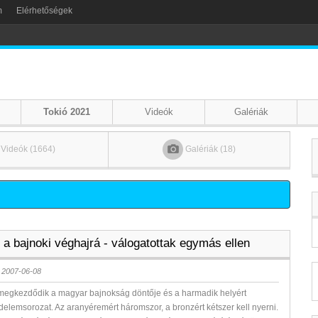
m
Elérhetőségek
Tokió 2021
Videók
Galériák
Videók (1664)
Galériák (18)
 a bajnoki véghajrá - válogatottak egymás ellen
 2007-06-08
egkezdődik a magyar bajnokság döntője és a harmadik helyért
üzdelemsorozat. Az aranyéremért háromszor, a bronzért kétszer kell nyerni.