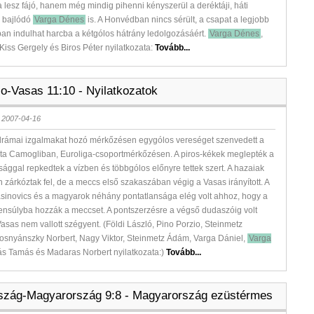
lesz fájó, hanem még mindig pihenni kényszerül a deréktáji, háti
l bajlódó
Varga Dénes
is. A Honvédban nincs sérült, a csapat a legjobb
ban indulhat harcba a kétgólos hátrány ledolgozásáért.
Varga Dénes
,
 Kiss Gergely és Biros Péter nyilatkozata:
Tovább...
o-Vasas 11:10 - Nyilatkozatok
 2007-04-16
 drámai izgalmakat hozó mérkőzésen egygólos vereséget szenvedett a
ta Camogliban, Euroliga-csoportmérkőzésen. A piros-kékek meglepték a
sággal repkedtek a vízben és többgólos előnyre tettek szert. A hazaiak
 zárkóztak fel, de a meccs első szakaszában végig a Vasas irányított. A
jasinovics és a magyarok néhány pontatlansága elég volt ahhoz, hogy a
ensúlyba hozzák a meccset. A pontszerzésre a végső dudaszóig volt
 Vasas nem vallott szégyent. (Földi László, Pino Porzio, Steinmetz
osnyánszky Norbert, Nagy Viktor, Steinmetz Ádám, Varga Dániel,
Varga
ás Tamás és Madaras Norbert nyilatkozata:)
Tovább...
szág-Magyarország 9:8 - Magyarország ezüstérmes