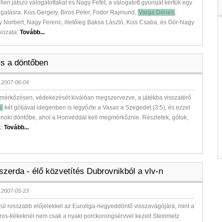
len játszó válogatottakat és Nagy Fefét, a válogatott gyúróját kértük egy
olgatásra. Kiss Gergely, Biros Péter, Fodor Rajmund,
Varga Dénes
,
Norbert, Nagy Ferenc, illetőleg Baksa László, Kiss Csaba, és Gór-Nagy
tkozata:
Tovább...
is a döntőben
 2007-06-04
mérkőzésen, védekezését kiválóan megszervezve, a játékba visszatérő
s
két góljával idegenben is legyőzte a Vasas a Szegedet (3:5), és ezzel
ajnoki döntőbe, ahol a Honvéddal kell megmérkőznie. Részletek, gólok,
k:
Tovább...
szerda - élő közvetítés Dubrovnikból a vlv-n
 2007-05-23
ül rosszabb előjelekkel az Euroliga-negyeddöntő visszavágójára, mint a
ros-kékeknél nem csak a nyaki porckorongsérvvel kezelt Steinmetz