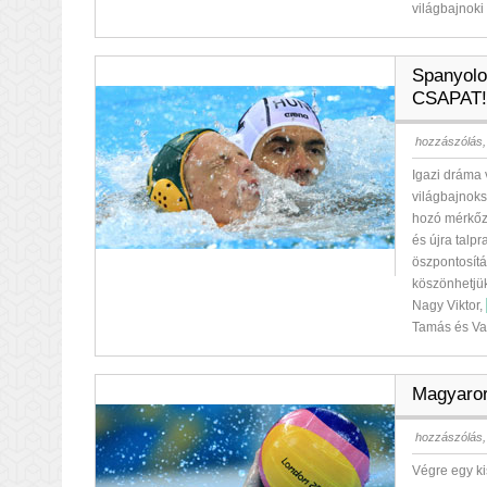
világbajnok
Spanyol
CSAPAT! 
hozzászólás,
Igazi dráma 
világbajnoks
hozó mérkőzé
és újra talpr
öszpontosítá
köszönhetjük
Nagy Viktor,
Tamás és Var
Magyaro
hozzászólás,
Végre egy ki