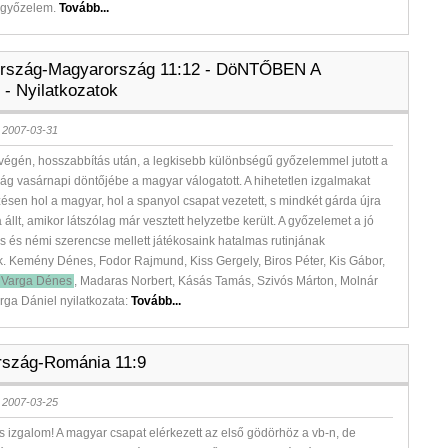
i győzelem.
Tovább...
ország-Magyarország 11:12 - DöNTŐBEN A
- Nyilatkozatok
 2007-03-31
végén, hosszabbítás után, a legkisebb különbségű győzelemmel jutott a
ág vasárnapi döntőjébe a magyar válogatott. A hihetetlen izgalmakat
sen hol a magyar, hol a spanyol csapat vezetett, s mindkét gárda újra
a állt, amikor látszólag már vesztett helyzetbe került. A győzelemet a jó
s és némi szerencse mellett játékosaink hatalmas rutinjának
. Kemény Dénes, Fodor Rajmund, Kiss Gergely, Biros Péter, Kis Gábor,
Varga Dénes
, Madaras Norbert, Kásás Tamás, Szivós Márton, Molnár
ga Dániel nyilatkozata:
Tovább...
rszág-Románia 11:9
 2007-03-25
s izgalom! A magyar csapat elérkezett az első gödörhöz a vb-n, de