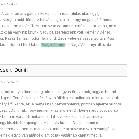
 2007-04-02
. A várt drámai izgalmak közepette, hosszabbítás után egy góllal
k a világbajnoki döntőt. A horvátok igazolták, hogy nagyon jó formában
k ellenére a mérkőzés több szakaszában is elhúzhattunk volna, de a
atokban vagy hibáztunk, vagy balszerencsénk volt. Kemény Dénes,
r, Kásás Tamás, Fodor Rajmund, Biros Péter és Szécsi Zoltán, Kiss
daras Norbert Kis Gábor,
Varga Dénes
és Nagy Viktor nyilatkozata:
essen, Dumi!
 2007-03-31
pjáról annyit sikerült megtudnunk: nagyon örül annak, hogy otthonról
 kapott. Természetesen felköszöntötték a csapattársak, a legkedvesebb
bátyjától kapta, aki a nemes nap beköszöntekor, pontban éjfélkor felhívta
, szólt Duminak, hogy menjen ki az ajtó elé. Ott Dénest egy üdvözlőlap
 bonbon várta. Szombaton tortát is vesznek, amit levisznek a
 egy kisebb ünnepséghez.Mint a vlv.hu-nak Dumi elmondta:
n "rendesebben" is meg fogja ünnepelni huszadik születésnapját, de
e neki egy olyan ajándék, amit csak vasárnap kaphat meg: a