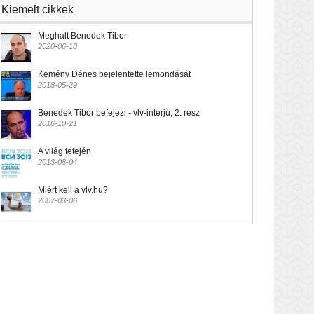
Kiemelt cikkek
Meghalt Benedek Tibor
2020-06-18
Kemény Dénes bejelentette lemondását
2018-05-29
Benedek Tibor befejezi - vlv-interjú, 2. rész
2016-10-21
A világ tetején
2013-08-04
Miért kell a vlv.hu?
2007-03-06