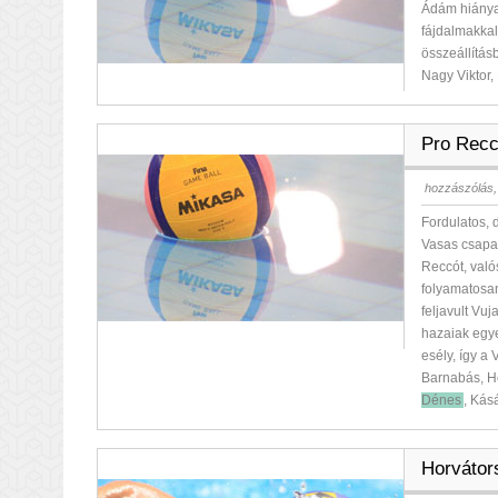
Ádám hiánya 
fájdalmakka
összeállítás
Nagy Viktor,
Pro Recc
hozzászólás,
Fordulatos,
Vasas csapa
Reccót, való
folyamatosan
feljavult Vu
hazaiak egy
esély, így a
Barnabás, H
Dénes
, Kás
Horvátor