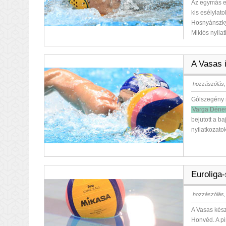
Az egymás el
kis esélylat
Hosnyánszky 
Miklós nyila
A Vasas 
hozzászólás,
Gólszegény 
Varga Déne
bejutott a b
nyilatkozato
Euroliga-
hozzászólás,
A Vasas kész
Honvéd. A pi