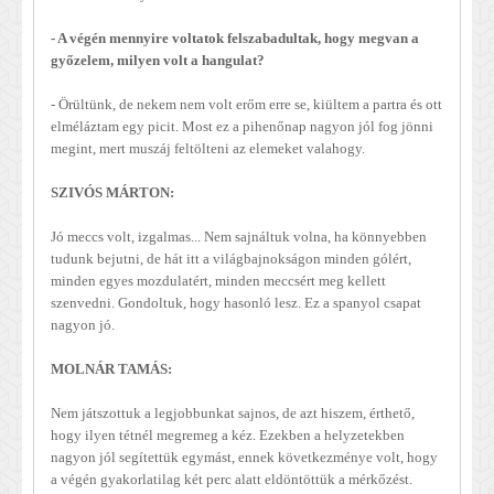
- A végén mennyire voltatok felszabadultak, hogy megvan a
győzelem, milyen volt a hangulat?
- Örültünk, de nekem nem volt erőm erre se, kiültem a partra és ott
elméláztam egy picit. Most ez a pihenőnap nagyon jól fog jönni
megint, mert muszáj feltölteni az elemeket valahogy.
SZIVÓS MÁRTON:
Jó meccs volt, izgalmas... Nem sajnáltuk volna, ha könnyebben
tudunk bejutni, de hát itt a világbajnokságon minden gólért,
minden egyes mozdulatért, minden meccsért meg kellett
szenvedni. Gondoltuk, hogy hasonló lesz. Ez a spanyol csapat
nagyon jó.
MOLNÁR TAMÁS:
Nem játszottuk a legjobbunkat sajnos, de azt hiszem, érthető,
hogy ilyen tétnél megremeg a kéz. Ezekben a helyzetekben
nagyon jól segítettük egymást, ennek következménye volt, hogy
a végén gyakorlatilag két perc alatt eldöntöttük a mérkőzést.