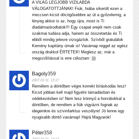
A VILÁG LEGJOBB VIZILABDA
VÁLOGATOTTJÁNAK! Fiúk, hiába sikerült ezen a
meccsen kicsit döcögősebbre az út a győzelemig, a
lényeg akkor is az, hogy újra, most is Ti
diadalmaskodtatok!!! Egy csapat erejét nem csak
szakmai tudása adja, hanem az összetartás és Ti
ebből mindig jelesre vizsgáztok. Szívből gratulálok
Kemény kapitány úrnak is! Vasárnap reggel az egész
ország drukkol ÉRTETEK! Meglesz az, már a
megszólítással is erre céloztam :)))
Bagoly
359
2007.03.31. 13:17
Remélem a döntőben végre korrekt bíráskodás lesz!
Kicsit jobban kell majd figyelni támadásban és
védekezésben is! Nem lesz könnyű a horvátokkal a
döntőben, de remélem a fiúk vigyázni fognak az
idegeinkre és szívinfarktus veszélyre! Jó lenne egy
nyugisabb döntő vasárnap! Hajrá Magyarok!
Péter
358