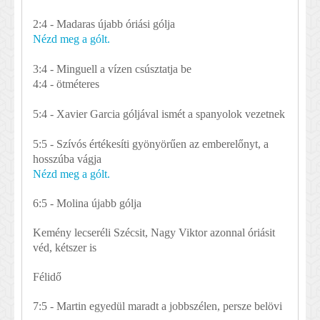
2:4 - Madaras újabb óriási gólja
Nézd meg a gólt.
3:4 - Minguell a vízen csúsztatja be
4:4 - ötméteres
5:4 - Xavier Garcia góljával ismét a spanyolok vezetnek
5:5 - Szívós értékesíti gyönyörűen az emberelőnyt, a
hosszúba vágja
Nézd meg a gólt.
6:5 - Molina újabb gólja
Kemény lecseréli Szécsit, Nagy Viktor azonnal óriásit
véd, kétszer is
Félidő
7:5 - Martin egyedül maradt a jobbszélen, persze belövi