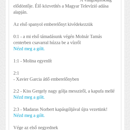
elődöntője. Élő közvetítés a Magyar Televízió adása
alapján.
Az első spanyol emberelőnyt kivédekezzük
0:1 - a mi első támadásunk végén Molnár Tamás
centerben csavarral húzza be a vízről
Nézd meg a gólt.
1:1 - Molina egyenlít
2:1
- Xavier Garcia átlő emberelőnyben
2:2 - Kiss Gergely nagy gólja messziről, a kapufa mellé
Nézd meg a gólt.
2:3 - Madaras Norbert kapásgóljával újra vezetünk!
Nézd meg a gólt.
Vége az első negyednek