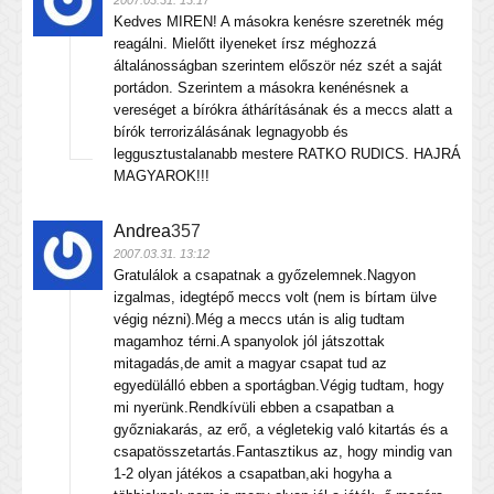
2007.03.31. 13:17
Kedves MIREN! A másokra kenésre szeretnék még
reagálni. Mielőtt ilyeneket írsz méghozzá
általánosságban szerintem először néz szét a saját
portádon. Szerintem a másokra kenénésnek a
vereséget a bírókra áthárításának és a meccs alatt a
bírók terrorizálásának legnagyobb és
leggusztustalanabb mestere RATKO RUDICS. HAJRÁ
MAGYAROK!!!
Andrea
357
2007.03.31. 13:12
Gratulálok a csapatnak a győzelemnek.Nagyon
izgalmas, idegtépő meccs volt (nem is bírtam ülve
végig nézni).Még a meccs után is alig tudtam
magamhoz térni.A spanyolok jól játszottak
mitagadás,de amit a magyar csapat tud az
egyedülálló ebben a sportágban.Végig tudtam, hogy
mi nyerünk.Rendkívüli ebben a csapatban a
győzniakarás, az erő, a végletekig való kitartás és a
csapatösszetartás.Fantasztikus az, hogy mindig van
1-2 olyan játékos a csapatban,aki hogyha a