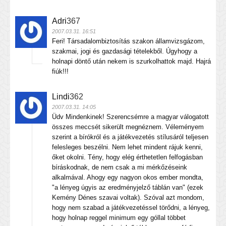
Adri
367
2007.03.31. 16:51
Feri! Társadalombiztosítás szakon államvizsgázom,
szakmai, jogi és gazdasági tételekből. Úgyhogy a
holnapi döntő után nekem is szurkolhattok majd. Hajrá
fiúk!!!
Lindi
362
2007.03.31. 14:05
Üdv Mindenkinek! Szerencsémre a magyar válogatott
összes meccsét sikerült megnéznem. Véleményem
szerint a bírókról és a játékvezetés stílusáról teljesen
felesleges beszélni. Nem lehet mindent rájuk kenni,
őket okolni. Tény, hogy elég érthetetlen felfogásban
bíráskodnak, de nem csak a mi mérkőzéseink
alkalmával. Ahogy egy nagyon okos ember mondta,
"a lényeg úgyis az eredményjelző táblán van" (ezek
Kemény Dénes szavai voltak). Szóval azt mondom,
hogy nem szabad a játékvezetéssel törődni, a lényeg,
hogy holnap reggel minimum egy góllal többet