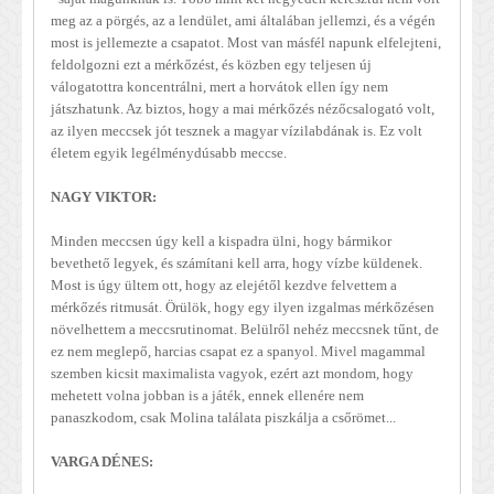
meg az a pörgés, az a lendület, ami általában jellemzi, és a végén
most is jellemezte a csapatot. Most van másfél napunk elfelejteni,
feldolgozni ezt a mérkőzést, és közben egy teljesen új
válogatottra koncentrálni, mert a horvátok ellen így nem
játszhatunk. Az biztos, hogy a mai mérkőzés nézőcsalogató volt,
az ilyen meccsek jót tesznek a magyar vízilabdának is. Ez volt
életem egyik legélménydúsabb meccse.
NAGY VIKTOR:
Minden meccsen úgy kell a kispadra ülni, hogy bármikor
bevethető legyek, és számítani kell arra, hogy vízbe küldenek.
Most is úgy ültem ott, hogy az elejétől kezdve felvettem a
mérkőzés ritmusát. Örülök, hogy egy ilyen izgalmas mérkőzésen
növelhettem a meccsrutinomat. Belülről nehéz meccsnek tűnt, de
ez nem meglepő, harcias csapat ez a spanyol. Mivel magammal
szemben kicsit maximalista vagyok, ezért azt mondom, hogy
mehetett volna jobban is a játék, ennek ellenére nem
panaszkodom, csak Molina találata piszkálja a csőrömet...
VARGA DÉNES: