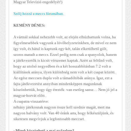
Magyar Televízió engedélyét!)
Szólj hozzá a meccs fórumában.
KEMÉNY DÉNES:
A vártnál sokkal nehezebb volt, az elején elhúzhattunk volna, ha
figyelmesebbek vagyunk a lövőhelyzeteinkben, de mivel ez nem
így volt, és hátul is kaptunk egy-két, talán elkerülhető gólt,
szoros maradt a meccs. Ezzel pedig nem csak a spanyolok, hanem
a játékvezetők is kicsit vérszemet kaptak. Azért az feltűnő volt,
hogy az utolsó negyedben és a két hosszabbításban 7:2 volt a
kiállítások aránya, ilyen különbség nem volt a két csapat között.
Az egész meccsen dupla volt a támadóhibák aránya. Igaz, ezt a
fajta játékvezetést annyiban mindenképpen magunknak
köszönhettük, hogy úgy érezték: van esetleg sansz… Nem jó jel a
magyar-horvát előtt.
A csapatra visszatérve:
néhány játékosnak nagyon össze kell szednie magát, mert ma
nagyon halvány volt. Van 40 óránk arra, hogy felkészüljünk, és
sikeresen megvívjuk a legfontosabb meccset.
- Minek köszönhető a mai győzelem?