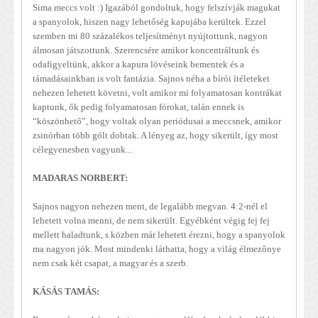
Sima meccs volt :) Igazából gondoltuk, hogy felszívják magukat
a spanyolok, hiszen nagy lehetőség kapujába kerültek. Ezzel
szemben mi 80 százalékos teljesítményt nyújtottunk, nagyon
álmosan játszottunk. Szerencsére amikor koncentráltunk és
odafigyeltünk, akkor a kapura lövéseink bementek és a
támadásainkban is volt fantázia. Sajnos néha a bírói ítéleteket
nehezen lehetett követni, volt amikor mi folyamatosan kontrákat
kaptunk, ők pedig folyamatosan fórokat, talán ennek is
“köszönhető”, hogy voltak olyan periódusai a meccsnek, amikor
zsinórban több gólt dobtak. A lényeg az, hogy sikerült, így most
célegyenesben vagyunk...
MADARAS NORBERT:
Sajnos nagyon nehezen ment, de legalább megvan. 4:2-nél el
lehetett volna menni, de nem sikerült. Egyébként végig fej fej
mellett haladtunk, s közben már lehetett érezni, hogy a spanyolok
ma nagyon jók. Most mindenki láthatta, hogy a világ élmezőnye
nem csak két csapat, a magyar és a szerb.
KÁSÁS TAMÁS: