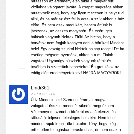
mutasson az eredményjelző tábla a magyar férfi
vízilabda válogatott javára. A csapat nagysága abban
mutatkozik meg, hogy egy ilyen meccsen is helyt tud
állni, és ha már az ész fel is adta, a szív akkor is húz
előre. És nem csak magukért, hanem értünk is
játszanak, az összes magyarért! És ezért igen
hálásak vagyunk Nektek Fiúk! Az biztos, hogy a
horvátok nem fogják könnyen adni a bőrüket! Mindent
bele! Egy ország szurkol Nektek holnap reggel! De ha
esetleg mégsem nyernénk, akkor is a mi Fiaink
vagytok! Ugyanúgy büszkék vagyunk rátok és
továbbra is szeretünk benneteket! És gratulálok az
eddig elért eredményetekhez! HAJRÁ MAGYAROK!
Lindi
361
2007.03.31. 14:01
Üdv Mindenkinek! Szerencsémre az magyar
válogatott összes meccsét sikerült megnéznem.
Véleményem szerint a bírókról és a játékvezetés
stílusáról teljesen felesleges beszélni. Nem lehet
mindent rájuk kenni, őket okolni. Tény, hogy elég
érthetetlen felfogásban bíráskodnak, de nem csak a