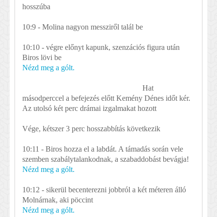
hosszúba
10:9 - Molina nagyon messziről talál be
10:10 - végre előnyt kapunk, szenzációs figura után
Biros lövi be
Nézd meg a gólt.
Hat
másodperccel a befejezés előtt Kemény Dénes időt kér.
Az utolsó két perc drámai izgalmakat hozott
Vége, kétszer 3 perc hosszabbítás következik
10:11 - Biros hozza el a labdát. A támadás során vele
szemben szabálytalankodnak, a szabaddobást bevágja!
Nézd meg a gólt.
10:12 - sikerül becenterezni jobbról a két méteren álló
Molnárnak, aki pöccint
Nézd meg a gólt.