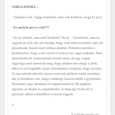
VARGA DÁNIEL:
- Unalmas volt, végig vezettünk, nem volt kérdéses, hogy ki nyer.
- Ez melyik meccs volt???
- Az új-zélandi, nem arról kérdezel? Na jó… Gondolom, nem én
vagyok az első, aki azt mondja, hogy nem azért nyertünk, mert jól
játszottunk, hanem mert jobban akartuk. Próbálom kerülni a
közhelyeket, hogy a szív nyert és nem az ész vagy a taktika. Nem
játszottunk jól, kimondottan rosszul ment, de egy csapat
nagysága arról ismerszik meg, hogy amikor nem megy a játék,
akkor is tud legalább olyan teljesítményt nyújtani, hogy nyerjen.
Ez ma nekünk sikerült, hiszen nem sok játékost tudok mondani,
aki jó formában volt, mégis valahogy kiszenvedtük a győzelmet.
Borzasztó nagy akarással és csapatmunkával. Ha meglesz
ugyanez az akarás és csapatmunka, és még egy kicsit jól is
játszunk, akkor a döntőben is nyerni fogunk.
x
A világbajnokság