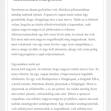
Szerintem az akarat győzelme volt. Kritikus pillanatokban
mindig tudtunk újítani. A spanyol csapat miatt sokan úgy
gondolták, hogy sétagalopp lesz a mai meccs. Talán az is lehetett
volna, hogyha az elején elkedvetlenítjük a kapusukat, csak
sajnos nagyon-nagyon jó játékosaim is teljesen
elbizonytalanodtak egy-két rossz lövés után, és ennek ára volt.
Ezt most már nem nagyon engedhetjük meg magunknak. Azért,
mert valakinek van egy rossz lövése vagy rossz megoldása, a
meccs megy tovább, és úgy kell játszania, ahogy tud, nem pedig
ettől legyengíteni a saját teljesítményét.
Ugyanakkor azért azt
hozzá kell tegyem: én tudtam, hogy nagyon nehéz meccs lesz. Az
nem véletlen, ha egy csapat minden világversenyen legalább
elődöntős. Ez így volt Budapesten a Világkupán, a belgrádi EB-n,
a kettő között, Athénban döntőt játszottak a Világligán. Most is
eljutottak az elődöntőbe, s ez azt jelenti: ha valaki mindig ilyen
meccseket játszik, valószínűleg oda való. Ebben a spanyol
csapatban van néhány nagyon-nagyon jó játékos, sajnos ma nem
tudtuk mindegyiket semlegesíteni. Egy részüket semlegesítettük,
volt néhányszor szerencsénk is, kapufáknál, volt néhányszor