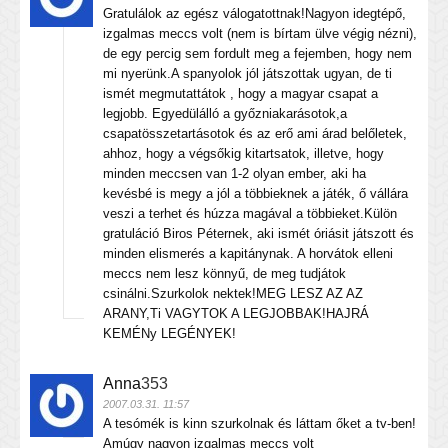
Gratulálok az egész válogatottnak!Nagyon idegtépő,
izgalmas meccs volt (nem is bírtam ülve végig nézni),
de egy percig sem fordult meg a fejemben, hogy nem
mi nyerünk.A spanyolok jól játszottak ugyan, de ti
ismét megmutattátok , hogy a magyar csapat a
legjobb. Egyedülálló a győzniakarásotok,a
csapatösszetartásotok és az erő ami árad belőletek,
ahhoz, hogy a végsőkig kitartsatok, illetve, hogy
minden meccsen van 1-2 olyan ember, aki ha
kevésbé is megy a jól a többieknek a játék, ő vállára
veszi a terhet és húzza magával a többieket.Külön
gratuláció Biros Péternek, aki ismét óriásit játszott és
minden elismerés a kapitánynak. A horvátok elleni
meccs nem lesz könnyű, de meg tudjátok
csinálni.Szurkolok nektek!MEG LESZ AZ AZ
ARANY,Ti VAGYTOK A LEGJOBBAK!HAJRÁ
KEMÉNy LEGÉNYEK!
Anna
353
2007.03.31. 11:57
A tesómék is kinn szurkolnak és láttam őket a tv-ben!
Amúgy nagyon izgalmas meccs volt