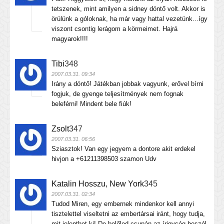
tetszenek, mint amilyen a sidney döntő volt. Akkor is
örülünk a góloknak, ha már vagy hattal vezetünk...így
viszont csontig lerágom a körmeimet. Hajrá
magyarok!!!!
Tibi
348
2007.03.31. 09:34
Irány a döntő! Játékban jobbak vagyunk, erővel bírni
fogjuk, de gyenge teljesítmények nem fognak
beleférni! Mindent bele fiúk!
Zsolt
347
2007.03.31. 06:56
Sziasztok! Van egy jegyem a dontore akit erdekel
hivjon a +61211398503 szamon Udv
Katalin Hosszu, New York
345
2007.03.31. 02:34
Tudod Miren, egy embernek mindenkor kell annyi
tisztelettel viseltetni az embertársai iránt, hogy tudja,
mit jelenthet ki! De belőled csupán az írigység beszél,