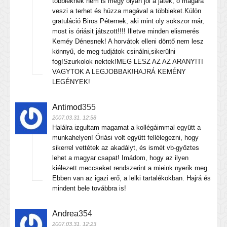
többieknek nem is megy olyan jól a játék, ő magára
veszi a terhet és húzza magával a többieket.Külön
gratuláció Biros Péternek, aki mint oly sokszor már,
most is óriásit játszott!!!! Illetve minden elismerés
Keméy Dénesnek! A horvátok elleni döntő nem lesz
könnyű, de meg tudjátok csinálni,sikerülni
fog!Szurkolok nektek!MEG LESZ AZ AZ ARANY!TI
VAGYTOK A LEGJOBBAK!HAJRÁ KEMÉNY
LEGÉNYEK!
Antimod
355
2007.03.31. 12:58
Halálra izgultam magamat a kollégáimmal együtt a
munkahelyen! Óriási volt együtt fellélegezni, hogy
sikerrel vettétek az akadályt, és ismét vb-győztes
lehet a magyar csapat! Imádom, hogy az ilyen
kiélezett meccseket rendszerint a mieink nyerik meg.
Ebben van az igazi erő, a lelki tartalékokban. Hajrá és
mindent bele továbbra is!
Andrea
354
2007.03.31. 12:23