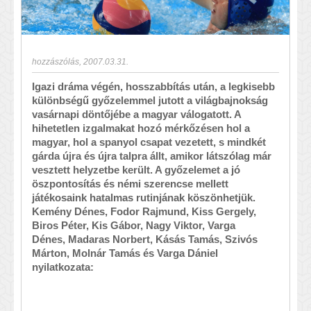
hozzászólás
,
2007.03.31.
Igazi dráma végén, hosszabbítás után, a legkisebb
különbségű győzelemmel jutott a világbajnokság
vasárnapi döntőjébe a magyar válogatott. A
hihetetlen izgalmakat hozó mérkőzésen hol a
magyar, hol a spanyol csapat vezetett, s mindkét
gárda újra és újra talpra állt, amikor látszólag már
vesztett helyzetbe került. A győzelemet a jó
öszpontosítás és némi szerencse mellett
játékosaink hatalmas rutinjának köszönhetjük.
Kemény Dénes, Fodor Rajmund, Kiss Gergely,
Biros Péter, Kis Gábor, Nagy Viktor, Varga
Dénes, Madaras Norbert, Kásás Tamás, Szivós
Márton, Molnár Tamás és Varga Dániel
nyilatkozata: