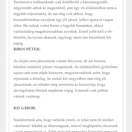
Szerintem a tudásunknak csak körülbelül a háromnegyedét,
négyötödét adtuk ki magunkból, ami egy vb-elődöntőben nem a
legjobb teljesítmény, de ma elég volt ahhoz, hogy
hosszabbításban nyerjünk egy jól játszó, lelkes spanyol csapat
ellen. Ha tudtuk volna hozni a legjobb formánkat, akkor
valószínűleg magabiztosabban nyerünk. Ennél jobb kell a vb-
döntőre, ha nyerni akarunk, úgyhogy most erre készülünk két
napig.
BIROS PÉTER:
Az elején nem játszottunk valami fényesen, de azt hiszem,
küzdeni tudásból jelesre vizsgáztunk. Az elődöntőbeli győzelmet
sajnos már nem adják könnyen, megszenvedtünk azért, hogy
eljussunk a döntőig. Az utolsó két negyedben már elég jól
játszottunk, az erőnket meg szerintem az bizonyítja, hogy
akciógólokat lőttünk majdnem végig. A mainál csak jobbat
várunk vasárnap.
KIS GÁBOR:
Számítottunk arra, hogy nekünk esnek, ez tehát nem ért minket
váratlanul. Inkább az álmosságunk, amivel meglepetést okoztunk
- saját magunknak is. Több mint két negyeden keresztül nem volt