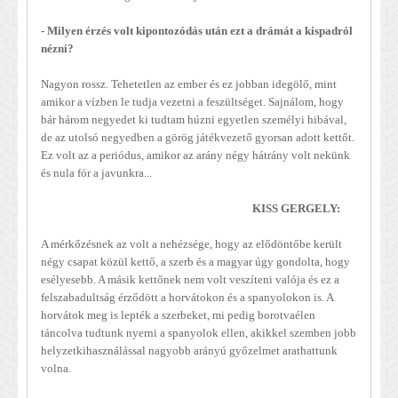
- Milyen érzés volt kipontozódás után ezt a drámát a kispadról
nézni?
Nagyon rossz. Tehetetlen az ember és ez jobban idegölő, mint
amikor a vízben le tudja vezetni a feszültséget. Sajnálom, hogy
bár három negyedet ki tudtam húzni egyetlen személyi hibával,
de az utolsó negyedben a görög játékvezető gyorsan adott kettőt.
Ez volt az a periódus, amikor az arány négy hátrány volt nekünk
és nula fór a javunkra...
KISS GERGELY:
A mérkőzésnek az volt a nehézsége, hogy az elődöntőbe került
négy csapat közül kettő, a szerb és a magyar úgy gondolta, hogy
esélyesebb. A másik kettőnek nem volt veszíteni valója és ez a
felszabadultság érződött a horvátokon és a spanyolokon is. A
horvátok meg is lepték a szerbeket, mi pedig borotvaélen
táncolva tudtunk nyerni a spanyolok ellen, akikkel szemben jobb
helyzetkihasználással nagyobb arányú győzelmet arathattunk
volna.