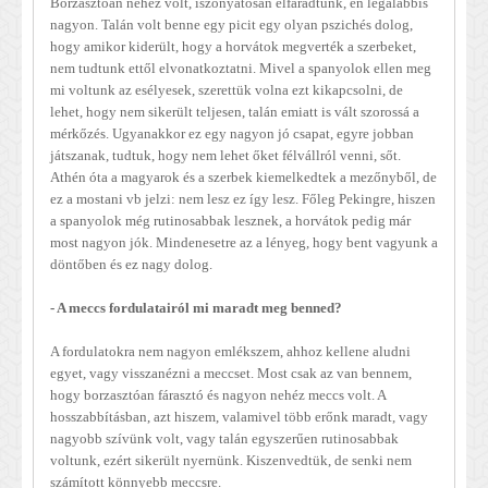
Borzasztóan nehéz volt, iszonyatosan elfáradtunk, én legalábbis
nagyon. Talán volt benne egy picit egy olyan pszichés dolog,
hogy amikor kiderült, hogy a horvátok megverték a szerbeket,
nem tudtunk ettől elvonatkoztatni. Mivel a spanyolok ellen meg
mi voltunk az esélyesek, szerettük volna ezt kikapcsolni, de
lehet, hogy nem sikerült teljesen, talán emiatt is vált szorossá a
mérkőzés. Ugyanakkor ez egy nagyon jó csapat, egyre jobban
játszanak, tudtuk, hogy nem lehet őket félvállról venni, sőt.
Athén óta a magyarok és a szerbek kiemelkedtek a mezőnyből, de
ez a mostani vb jelzi: nem lesz ez így lesz. Főleg Pekingre, hiszen
a spanyolok még rutinosabbak lesznek, a horvátok pedig már
most nagyon jók. Mindenesetre az a lényeg, hogy bent vagyunk a
döntőben és ez nagy dolog.
- A meccs fordulatairól mi maradt meg benned?
A fordulatokra nem nagyon emlékszem, ahhoz kellene aludni
egyet, vagy visszanézni a meccset. Most csak az van bennem,
hogy borzasztóan fárasztó és nagyon nehéz meccs volt. A
hosszabbításban, azt hiszem, valamivel több erőnk maradt, vagy
nagyobb szívünk volt, vagy talán egyszerűen rutinosabbak
voltunk, ezért sikerült nyernünk. Kiszenvedtük, de senki nem
számított könnyebb meccsre.