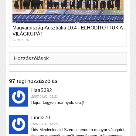
Magyarország-Ausztrália 10:4 - ELHÓDÍTOTTUK A
VILÁGKUPÁT!
2018.09.16.
Hozzászólások
97 régi hozzászólás
HaaS
392
2007.04.01. 01:31
Hajrá! Legyen már nyolc óra:)!
Lindi
370
2007.03.31. 18:25
Üdv Mindenkinek! Szerencsémre a magyar válogatott
összes meccsét sikerült megnéznem. Véleményem