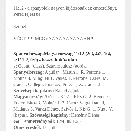
11:12 - a spanyolok nagyon kijátszották az emberelőnyt,
Perez fejezi be
Szünet
VÉGE!!!!! MEGVAAAAAAAAAAAN!!!
Spanyolország-Magyarország 11:12 (2:3, 4:2, 1:4,
3:1/ 1:2, 0:0) - hosszabbítás után
v: Caputi (olasz), Sztavropulosz (görög)
Spanyolország:
Aguilar - Martin 1, R. Perrone 1,
Molina 4, Minguell 1, Valles, F. Perrone. Csere: M.
Garcia, Gallego, Piralkov, Perez 1, X. Garcia 3.
Szövetségi kapitány:
Rafael Aguilar
Magyarország:
Szécsi - Kásás, Kiss G. 2, Benedek,
Fodor, Biros 3, Molnár T. 2. Csere: Varga Dániel,
Madaras 3, Varga Dénes, Szivós 1, Kis G. 1, Nagy V.
(kapus).
Szövetségi kapitány:
Kemény Dénes
Gól - emberelőnyből:
12/4, ill. 10/5
Ötméteresből:
1/1., ill. -