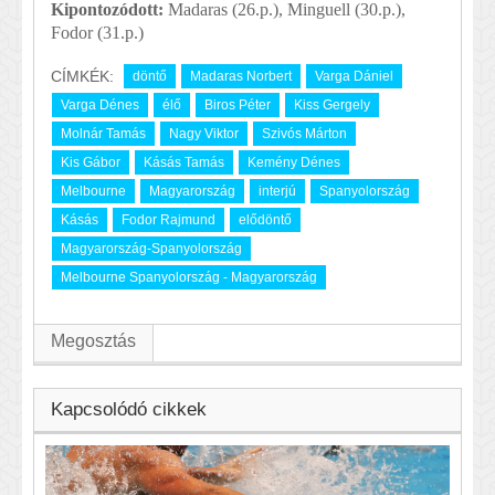
Kipontozódott:
Madaras (26.p.), Minguell (30.p.),
Fodor (31.p.)
CÍMKÉK:
döntő
Madaras Norbert
Varga Dániel
Varga Dénes
élő
Biros Péter
Kiss Gergely
Molnár Tamás
Nagy Viktor
Szivós Márton
Kis Gábor
Kásás Tamás
Kemény Dénes
Melbourne
Magyarország
interjú
Spanyolország
Kásás
Fodor Rajmund
elődöntő
Magyarország-Spanyolország
Melbourne Spanyolország - Magyarország
Megosztás
Kapcsolódó cikkek