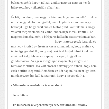
balszerencsénk kapott gólnál, amikor nagyon-nagyon kevés
hiányzott, hogy sikerüljön elhárítani.
És hát, mondom, nem nagyon értettem, hogy amikor elhúztunk az
utolsó negyed előtt két góllal, miért kaptunk zsinórban négy
hátrányt úgy, hogy azért annyit biztos produkáltunk mi is, hogy
valamit megérdemeltünk volna, ehhez képest csak kontrák. Én
megmondom őszintén, a bírópáros hallatán
biztos voltam abban,
hogy tisztességesek lesznek, és
most egy kicsit úgy éreztem - nem azt mondom, hogy csaltak -,
talán úgy gondolták, hogy majd ezt is el fogjuk bírni. Csak hát
annál sokkal jobb ma ez a spanyol csapat, hogy ők ezt
gondolhassák. Az egész világbajnokságon elég idegesítő a
bíráskodás stílusa, ma volt először halvány jele annak, hogy nem
csak a stílus idegesítő. Remélem, ez két nap múlva nem így lesz,
mindenesetre úgy kell játszanunk, hogy a meccs elbírja.
- Mit szólsz a szerb-horvát meccshez?
- Nem láttam.
- És mit szólsz a végeredményéhez, azt talán hallottad...