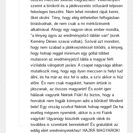
szerint a bírókról és a játékvezetés stílusáról teljesen
felesleges beszélni. Nem lehet mindent rájuk kenni,
őket okolni. Tény, hogy elég érthetetlen felfogásban
bíráskodnak, de nem csak a mi mérkőzéseink
alkalmával. Ahogy egy nagyon okos ember mondta,
"a lényeg úgyis az eredményjelző táblán van" (ezek
Kemény Dénes szavai voltak). Szóval azt mondom,
hogy nem szabad a játékvezetéssel törődni, a lényeg,
hogy holnap reggel minimum egy góllal többet
mutasson az eredményjelző tábla a magyar férfi
vízilabda válogatott javára. A csapat nagysága abban
mutatkozik meg, hogy egy ilyen meccsen is helyt tud
állni, és ha már az ész fel is adta, a szív akkor is húz
előre. És nem csak magukért, hanem értünk is
játszanak, az összes magyarért! És ezért igen
hálásak vagyunk Nektek Fiúk! Az biztos, hogy a
horvátok nem fogják könnyen adni a bőrüket! Mindent
bele! Egy ország szurkol Nektek holnap reggel! De ha
esetleg mégsem nyernénk, akkor is a mi Fiaink
vagytok! Ugyanúgy büszkék vagyunk rátok és
továbbra is szeretünk benneteket! És gratulálok az
eddig elért eredményetekhez! HAJRÁ MAGYAROK!