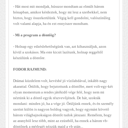
- Hát most mit mondjak, hússzor mondtam az elmúlt három
hónapban, amikor kérdeztek, hogy mi lesz a szerbekkel, nem
biztos, hogy összekerülünk. Végig kell gondolni, valószínűleg
volt valami alapja, ha én ezt ennyiszer mondtam.
- Mi a program a döntőig?
- Holnap egy edzéslehetőségünk van, azt kihasználjuk, azon
kívül a szokásos. Ma este kicsit lazítunk, holnap reggeltől
készülünk a döntőre.
FODOR RAJMUND:
Drámai küzdelem volt, kevésbé jó vízilabdával, inkább nagy
akarattal. Örülök, hogy bejutottunk a döntőbe, mert volt-egy-két
olyan momentum a rendes játékidő vége felé, hogy nem mi
néztünk ki a döntő egyik részvevőjének. De hát, szokták
mondani: minden jó, ha a vége jó. Örüljünk ennek, és én személy
szerint külön is nagyon boldog vagyok, hogy egymást követő
három világbajnokságon döntőt tudok játszani. Remélem, hogy
az aranyból lesz több, mint az ezüstből, ha ennek a három vb-
döntőnek a mérlegét nézzük majd a vb
után...