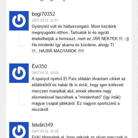
bogi70
352
2007.03.31. 11:57
Gyönyörű volt és hátborzongató. Most kezdünk
megnyugodni otthon..Tartsatok ki és együtt
énekelhetjük a himnuszt, mert ez JÁR NEKTEK !!! :-))
Ha mindenki így akarna és küzdene, ahogy TI
!!!...HAJRÁ MAGYAROK !!!!!
Évi
350
2007.03.31. 10:59
A spanyol nyelvű El País oldalán olvastam cikket az
elődöntőről és habár ők is érzik, hogy igen kiélezett
meccsen maradtak alul, ennek ellenére nagy
elismeréssel beszélnek a "mindenható" (így írták)
magyar csapat játékáról. Ez nagyon sportszerű a
részükről.
István
349
2007.03.31. 10:35
Fiúk! Higgyétek el, hogy nekünk az olyan meccsek is