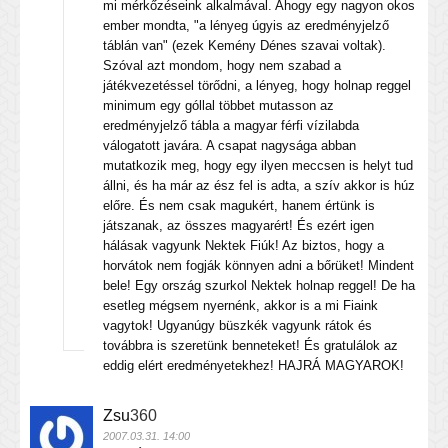
mi mérkőzéseink alkalmával. Ahogy egy nagyon okos
ember mondta, "a lényeg úgyis az eredményjelző
táblán van" (ezek Kemény Dénes szavai voltak).
Szóval azt mondom, hogy nem szabad a
játékvezetéssel törődni, a lényeg, hogy holnap reggel
minimum egy góllal többet mutasson az
eredményjelző tábla a magyar férfi vízilabda
válogatott javára. A csapat nagysága abban
mutatkozik meg, hogy egy ilyen meccsen is helyt tud
állni, és ha már az ész fel is adta, a szív akkor is húz
előre. És nem csak magukért, hanem értünk is
játszanak, az összes magyarért! És ezért igen
hálásak vagyunk Nektek Fiúk! Az biztos, hogy a
horvátok nem fogják könnyen adni a bőrüket! Mindent
bele! Egy ország szurkol Nektek holnap reggel! De ha
esetleg mégsem nyernénk, akkor is a mi Fiaink
vagytok! Ugyanúgy büszkék vagyunk rátok és
továbbra is szeretünk benneteket! És gratulálok az
eddig elért eredményetekhez! HAJRÁ MAGYAROK!
Zsu
360
2007.03.31. 14:00