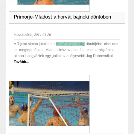
Primorje-Mladost a horvát bajnoki döntőben
hozzászólás, 2014-04-26
A Rijeka simán jutott be a
horvát bajnokság
döntőjébe, ahol nem
kis meglepetésre a Mladost lesz az ellenfele, mert a zágrábiak
otthon is legyőzték egy góllal az esélyesebb Jug Dubrovnikot.
Tovább...