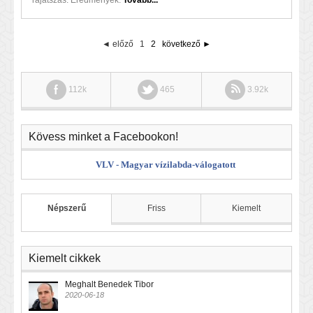
rájátszás. Eredmények:
Tovább...
◄ előző
1
2
következő ►
112k
465
3.92k
Kövess minket a Facebookon!
VLV - Magyar vízilabda-válogatott
Népszerű
Friss
Kiemelt
Kiemelt cikkek
Meghalt Benedek Tibor
2020-06-18