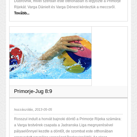
Dubrovnik, mivel szerdán este otthonában is legyőzte a Primorje
Rijekát. Varga Dánielt és Varga Dénest kérdeztük a meccsről.
Tovább...
Primorje-Jug 8:9
hozzászólás, 2013-05-05
Rosszul indult a horvát bajnoki döntő a Primorje Rijeka számára:
a Varga testvérek csapata a Jadranska Liga megnyerésével
pályaelőnnyel kezdte a döntőt, de szombat este otthonában