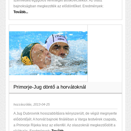
szenvedett egygólos vereséget Boskovicséktól. Az olasz
bajnokságban megkezdték az elődöntőket. Eredmények:
Tovább...
Primorje-Jug döntő a horvátoknál
hozzászólás, 2013-04-25
A Jug Dubrovnik hosszabbításra kényszerült, de végül megnyerte
elődöntőjét. A horvát bajnoki fináléban a Varga testvérek csapata,
a Primorje Rijeka lesz az ellenfél. Az olaszoknál megkezdődött a