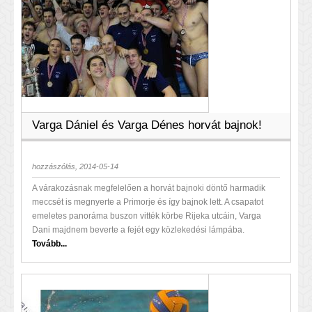
Varga Dániel és Varga Dénes horvát bajnok!
hozzászólás, 2014-05-14
A várakozásnak megfelelően a horvát bajnoki döntő harmadik
meccsét is megnyerte a Primorje és így bajnok lett. A csapatot
emeletes panoráma buszon vitték körbe Rijeka utcáin, Varga
Dani majdnem beverte a fejét egy közlekedési lámpába.
Tovább...