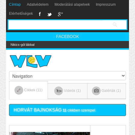
Címlap
Adatvédelem
Moderálási alapelvek
Impresszum
Elérhetőségek
FACEBOOK
Nikics-gól lábbal
Cikkek (11)
Videók (1)
Galériák (1)
HORVÁT BAJNOKSÁG
11
cikkben szerepel.