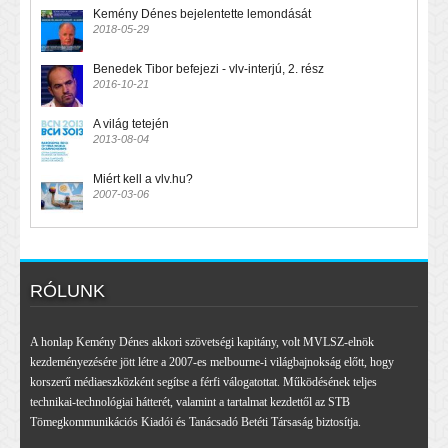
Kemény Dénes bejelentette lemondását
2018-05-29
Benedek Tibor befejezi - vlv-interjú, 2. rész
2016-10-21
A világ tetején
2013-08-04
Miért kell a vlv.hu?
2007-03-06
RÓLUNK
A honlap Kemény Dénes akkori szövetségi kapitány, volt MVLSZ-elnök
kezdeményezésére jött létre a 2007-es melbourne-i világbajnokság előtt, hogy
korszerű médiaeszközként segítse a férfi válogatottat. Működésének teljes
technikai-technológiai hátterét, valamint a tartalmat kezdettől az STB
Tömegkommunikációs Kiadói és Tanácsadó Betéti Társaság biztosítja.