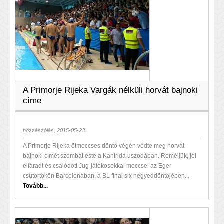
A Primorje Rijeka Vargák nélküli horvát bajnoki
címe
hozzászólás, 2015-05-23
A Primorje Rijeka ötmeccses döntő végén védte meg horvát
bajnoki címét szombat este a Kantrida uszodában. Reméljük, jól
elfáradt és csalódott Jug-játékosokkal meccsel az Eger
csütörtökön Barcelonában, a BL final six negyeddöntőjében...
Tovább...