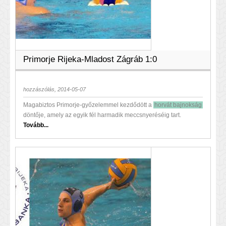
Primorje Rijeka-Mladost Zágráb 1:0
hozzászólás, 2014-05-07
Magabiztos Primorje-győzelemmel kezdődött a
horvát bajnokság
döntője, amely az egyik fél harmadik meccsnyeréséig tart.
Tovább...