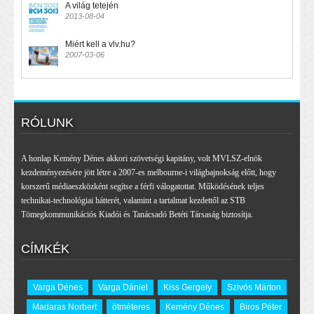
A világ tetején
2013-08-04
Miért kell a vlv.hu?
2007-03-06
RÓLUNK
A honlap Kemény Dénes akkori szövetségi kapitány, volt MVLSZ-elnök
kezdeményezésére jött létre a 2007-es melbourne-i világbajnokság előtt, hogy
korszerű médiaeszközként segítse a férfi válogatottat. Működésének teljes
technikai-technológiai hátterét, valamint a tartalmat kezdettől az STB
Tömegkommunikációs Kiadói és Tanácsadó Betéti Társaság biztosítja.
CÍMKÉK
Varga Dénes
Varga Dániel
Kiss Gergely
Szivós Márton
Madaras Norbert
ötméteres
Kemény Dénes
Biros Péter