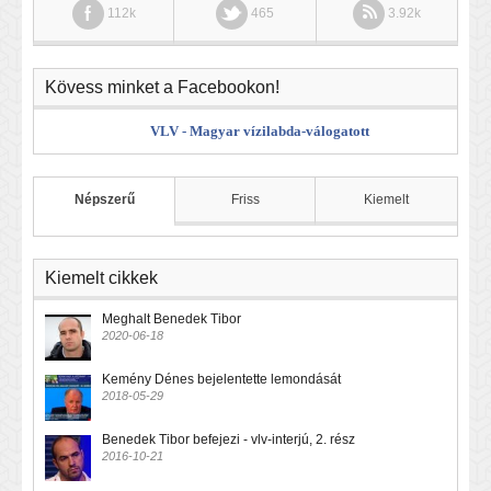
112k
465
3.92k
Kövess minket a Facebookon!
VLV - Magyar vízilabda-válogatott
Népszerű
Friss
Kiemelt
Kiemelt cikkek
Meghalt Benedek Tibor
2020-06-18
Kemény Dénes bejelentette lemondását
2018-05-29
Benedek Tibor befejezi - vlv-interjú, 2. rész
2016-10-21