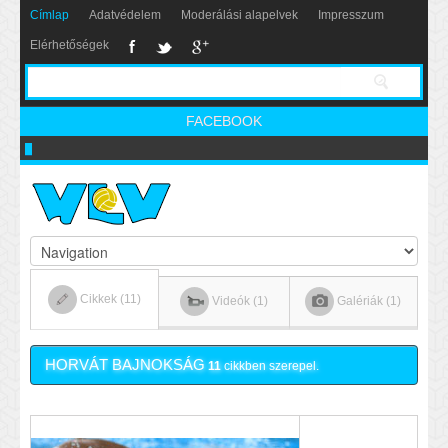
Címlap
Adatvédelem
Moderálási alapelvek
Impresszum
Elérhetőségek
FACEBOOK
Nikics-gól lábbal
Cikkek (11)
Videók (1)
Galériák (1)
HORVÁT BAJNOKSÁG
11
cikkben szerepel.