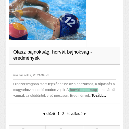
Olasz bajnokság, horvát bajnokság -
eredmények
hozzászólás, 2013-04-22
Olaszországban most fejeződött be az alapszakasz, a rájátszás a
magyarhoz hasonló módon zajlik. A
horvát bajnokság
ban már túl
vannak az elődöntők első meccsén. Eredmények:
Tovább...
◄ előző
1
2
következő ►