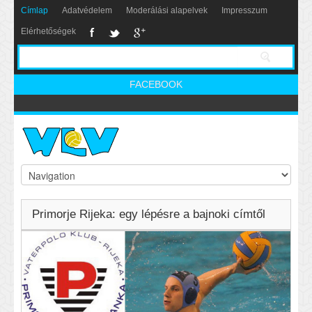
Címlap
Adatvédelem
Moderálási alapelvek
Impresszum
Elérhetőségek
FACEBOOK
Primorje Rijeka: egy lépésre a bajnoki címtől