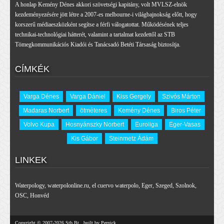
A honlap Kemény Dénes akkori szövetségi kapitány, volt MVLSZ-elnök
kezdeményezésére jött létre a 2007-es melbourne-i világbajnokság előtt, hogy
korszerű médiaeszközként segítse a férfi válogatottat. Működésének teljes
technikai-technológiai hátterét, valamint a tartalmat kezdettől az STB
Tömegkommunikációs Kiadói és Tanácsadó Betéti Társaság biztosítja.
CÍMKÉK
Varga Dénes
Varga Dániel
Kiss Gergely
Szivós Márton
Madaras Norbert
ötméteres
Kemény Dénes
Biros Péter
Volvo Kupa
Hosnyánszky Norbert
Euroliga
Eger-Vasas
Kis Gábor
Steinmetz Ádám
LINKEK
Waterpology
,
waterpolonline.ru
,
el cuervo waterpolo
,
Eger
,
Szeged
,
Szolnok
,
OSC
,
Honvéd
Copyright © 2007-2026 Stb Bt., built by Pernick