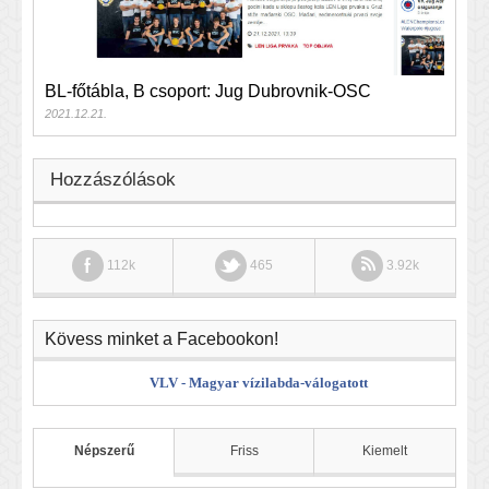
BL-főtábla, B csoport: Jug Dubrovnik-OSC
2021.12.21.
Hozzászólások
112k
465
3.92k
Kövess minket a Facebookon!
VLV - Magyar vízilabda-válogatott
Népszerű
Friss
Kiemelt