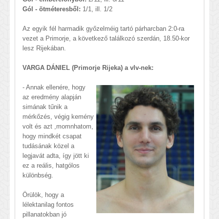
Gól - ötméteresből:
1/1, ill. 1/2
Az egyik fél harmadik győzelméig tartó párharcban 2:0-ra
vezet a Primorje, a következő találkozó szerdán, 18.50-kor
lesz Rijekában.
VARGA DÁNIEL (Primorje Rijeka) a vlv-nek:
- Annak ellenére, hogy
az eredmény alapján
simának tűnik a
mérkőzés, végig kemény
volt és azt ,momnhatom,
hogy mindkét csapat
tudásának közel a
legjavát adta, így jött ki
ez a reális, hatgólos
különbség.
Örülök, hogy a
lélektanilag fontos
pillanatokban jó