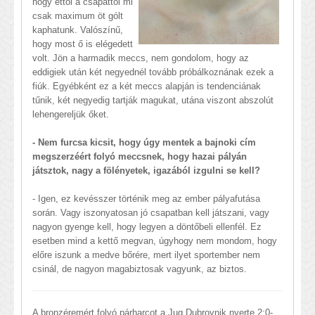
hogy ettől a csapattól mi
csak maximum öt gólt
kaphatunk. Valószínű,
hogy most ő is elégedett
volt. Jön a harmadik meccs, nem gondolom, hogy az
eddigiek után két negyednél tovább próbálkoznának ezek a
fiúk. Egyébként ez a két meccs alapján is tendenciának
tűnik, két negyedig tartják magukat, utána viszont abszolút
lehengereljük őket.
- Nem furcsa kicsit, hogy úgy mentek a bajnoki cím
megszerzéért folyó meccsnek, hogy hazai pályán
játsztok, nagy a fölényetek, igazából izgulni se kell?
- Igen, ez kevésszer történik meg az ember pályafutása
során. Vagy iszonyatosan jó csapatban kell játszani, vagy
nagyon gyenge kell, hogy legyen a döntőbeli ellenfél. Ez
esetben mind a kettő megvan, úgyhogy nem mondom, hogy
előre iszunk a medve bőrére, mert ilyet sportember nem
csinál, de nagyon magabiztosak vagyunk, az biztos.
A bronzéremért folyó párharcot a Jug Dubrovnik nyerte 2:0-