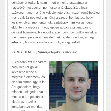
döntéseket tudtunk hozni, mert ennek a csapatnak a
hátralévő meccseken nem csak a játéktudására lesz
szükség, hanem a jó lélkekjelenlétére is, hiszen remélhetőleg
már csak 12 negyed van hátra a szezonból, biztos, hogy
lesznek olyan momentumok, szituációk, amikor az fogja
eldönteni a meccset, hogy éppen abban a pillanatban jó
döntést hozunk-e. Na ebből a szempontnból örülök ennek a
meccsnek, persze a győzelemnek is, de mondom, a nagy
érték az, hogy úgy vízilabdáztunk, ahogy kellett.
VARGA DÉNES (Primorje Rijeka) a vlv-nek:
- Legutóbb azt mondtam,
hogy két-két góllal
kevesebb lenne a
megfelelő eredmény és
ez alkalommal így is lett.
Azt gondolom, hogy
mindenki elégedett volt a
meccs után, példának
okáért az edzőnk
korábban azt mondta,