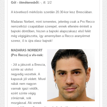
Gól - ötméteresből:
-, ill. 1/2
A következő mérkőzés szerdán 20.30-kor lesz Bresciában.
Madaras Norbert, mint ismeretes, jelenleg csak a Pro Recco
nemzetközi csapatában szerepel, ennek ellenére érintett a
bajnoki döntőben, hiszen a bajnoki alapszakasz első felét
még végigjátszotta, így amennyiben a Recco aranyérmet
szerez, ő is újra olasz bajnok!
MADARAS NORBERT
(Pro Recco) a vlv-nek:
- Jól a játszott a Brescia,
szinte az utolsó
negyedig vezettek. A
kapusuk jól védett. Mivel
náluk nem nagyon
vannak igazi védők,
ezért szinte végig
zónáznak, sok
mozgással. Aki ennek