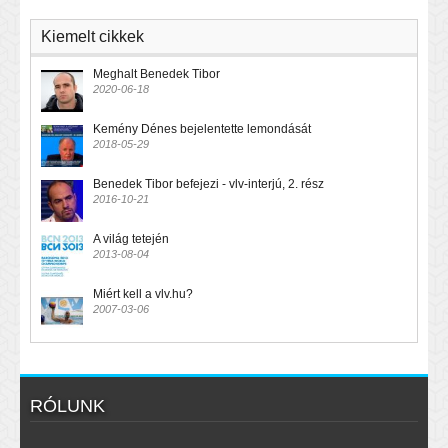
Kiemelt cikkek
Meghalt Benedek Tibor
2020-06-18
Kemény Dénes bejelentette lemondását
2018-05-29
Benedek Tibor befejezi - vlv-interjú, 2. rész
2016-10-21
A világ tetején
2013-08-04
Miért kell a vlv.hu?
2007-03-06
RÓLUNK