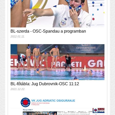
BL-szerda - OSC-Spandau a programban
2022.01.11.
BL-főtábla: Jug Dubrovnik-OSC 11:12
2021.12.22.