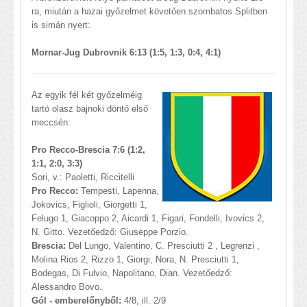
ra, miután a hazai győzelmet követően szombatos Splitben
is simán nyert:
Mornar-Jug Dubrovnik 6:13 (1:5, 1:3, 0:4, 4:1)
Az egyik fél két győzelméig
tartó olasz bajnoki döntő első
meccsén:
Pro Recco-Brescia 7:6 (1:2,
1:1, 2:0, 3:3)
Sori, v.: Paoletti, Riccitelli
Pro Recco:
Tempesti, Lapenna,
Jokovics, Figlioli, Giorgetti 1,
Felugo 1, Giacoppo 2, Aicardi 1, Figari, Fondelli, Ivovics 2,
N. Gitto. Vezetőedző: Giuseppe Porzio.
Brescia:
Del Lungo, Valentino, C. Presciutti 2 , Legrenzi ,
Molina Rios 2, Rizzo 1, Giorgi, Nora, N. Presciutti 1,
Bodegas, Di Fulvio, Napolitano, Dian. Vezetőedző:
Alessandro Bovo.
Gól - emberelőnyből:
4/8, ill. 2/9