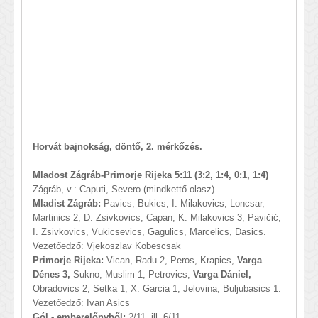
Horvát bajnokság, döntő, 2. mérkőzés.
Mladost Zágráb-Primorje Rijeka 5:11 (3:2, 1:4, 0:1, 1:4)
Zágráb, v.: Caputi, Severo (mindkettő olasz)
Mladist Zágráb:
Pavics, Bukics, I. Milakovics, Loncsar,
Martinics 2, D. Zsivkovics, Capan, K. Milakovics 3, Pavičić,
I. Zsivkovics, Vukicsevics, Gagulics, Marcelics, Dasics.
Vezetőedző: Vjekoszlav Kobescsak
Primorje Rijeka:
Vican, Radu 2, Peros, Krapics,
Varga
Dénes 3,
Sukno, Muslim 1, Petrovics,
Varga Dániel,
Obradovics 2, Setka 1, X. Garcia 1, Jelovina, Buljubasics 1.
Vezetőedző: Ivan Asics
Gól - emberelőnyből:
2/11, ill. 6/11