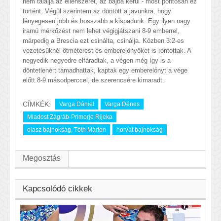
nem találja az ellenszerét, az bajba kerül - most pontosan ez
történt. Végül szerintem az döntött a javunkra, hogy
lényegesen jobb és hosszabb a kispadunk. Egy ilyen nagy
iramú mérkőzést nem lehet végigjátszani 8-9 emberrel,
márpedig a Brescia ezt csinálta, csinálja. Közben 3:2-es
vezetésüknél ötméterest és emberelőnyöket is rontottak. A
negyedik negyedre elfáradtak, a végen még így is a
döntetlenért támadhattak, kaptak egy emberelőnyt a vége
előtt 8-9 másodperccel, de szerencsére kimaradt.
CÍMKÉK:
Varga Dániel
Varga Dénes
Mladost Zágráb-Primorje Rijeka
olasz bajnokság, Tóth Márton
horvát bajnokság
Megosztás
Kapcsolódó cikkek