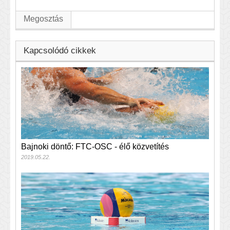
Megosztás
Kapcsolódó cikkek
Bajnoki döntő: FTC-OSC - élő közvetítés
2019.05.22.