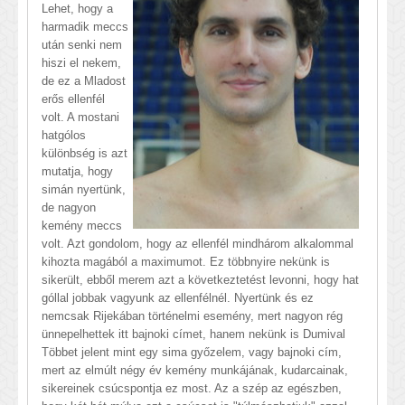
Lehet, hogy a
harmadik meccs
után senki nem
hiszi el nekem,
de ez a Mladost
erős ellenfél
volt. A mostani
hatgólos
különbség is azt
mutatja, hogy
simán nyertünk,
de nagyon
kemény meccs
volt. Azt gondolom, hogy az ellenfél mindhárom alkalommal
kihozta magából a maximumot. Ez többnyire nekünk is
sikerült, ebből merem azt a következtetést levonni, hogy hat
góllal jobbak vagyunk az ellenfélnél. Nyertünk és ez
nemcsak Rijekában történelmi esemény, mert nagyon rég
ünnepelhettek itt bajnoki címet, hanem nekünk is Dumival
Többet jelent mint egy sima győzelem, vagy bajnoki cím,
mert az elmúlt négy év kemény munkájának, kudarcainak,
sikereinek csúcspontja ez most. Az a szép az egészben,