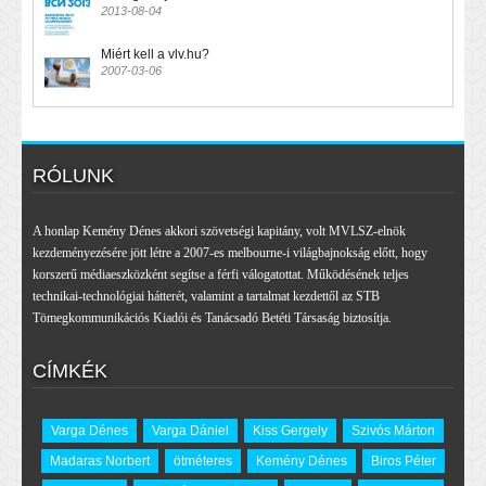
2013-08-04
Miért kell a vlv.hu?
2007-03-06
RÓLUNK
A honlap Kemény Dénes akkori szövetségi kapitány, volt MVLSZ-elnök
kezdeményezésére jött létre a 2007-es melbourne-i világbajnokság előtt, hogy
korszerű médiaeszközként segítse a férfi válogatottat. Működésének teljes
technikai-technológiai hátterét, valamint a tartalmat kezdettől az STB
Tömegkommunikációs Kiadói és Tanácsadó Betéti Társaság biztosítja.
CÍMKÉK
Varga Dénes
Varga Dániel
Kiss Gergely
Szivós Márton
Madaras Norbert
ötméteres
Kemény Dénes
Biros Péter