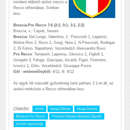
mindent eldöntő utolsó meccs a
Recco otthonában, Soriban
lesz.
Brescia-Pro Recco 7:6 (2:2, 0:1, 3:1, 2:2)
Brescia, v.: Caputi, Severo
Brescia:
Del Lungo, Valentino, C. Presciutti 1, Legrenzi,
Molina Rios 2, Rizzo 1, Gorgi, Nora 1, N.Presciutti, Bodegas
2, Di Fulvio, Napolitano. Vezetőedző: Alessandro Bovo
Pro Recco
: Tempesti, Lapenna, Jokovics 1, Figlioli 1,
Giorgetti 3, Felugo, Giacoppo, Aicardi, Figari, Fiorentini,
Ivovics 1, Gitto. Vezetőedző: Giuseppe Porzio
Gól - emberelőnyből:
4/11, ill. 4/12
Az egyik fél második győzelméig tartó párharc 1:1-re áll, az
utolsó mérkőzés a Recco otthonában lesz.
CÍMKÉK:
döntő
Varga Dániel
Varga Dénes
Brescia-Pro Recco
Primorje Rijeka-Mladost Zágráb
horvát bajnokság