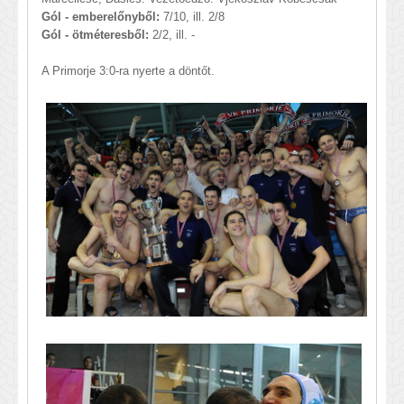
Gól - emberelőnyből:
7/10, ill. 2/8
Gól - ötméteresből:
2/2, ill. -
A Primorje 3:0-ra nyerte a döntőt.