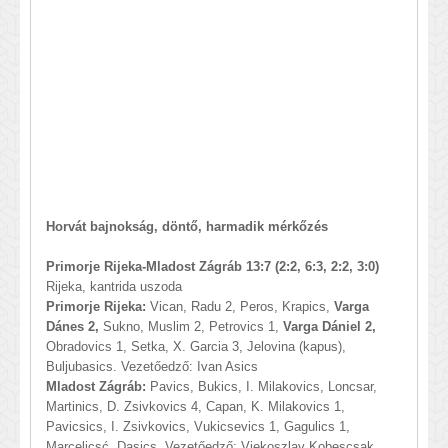
Horvát bajnokság, döntő, harmadik mérkőzés
Primorje Rijeka-Mladost Zágráb 13:7 (2:2, 6:3, 2:2, 3:0)
Rijeka, kantrida uszoda
Primorje Rijeka:
Vican, Radu 2, Peros, Krapics,
Varga
Dánes 2,
Sukno, Muslim 2, Petrovics 1,
Varga Dániel 2,
Obradovics 1, Setka, X. Garcia 3, Jelovina (kapus),
Buljubasics. Vezetőedző: Ivan Asics
Mladost Zágráb:
Pavics, Bukics, I. Milakovics, Loncsar,
Martinics, D. Zsivkovics 4, Capan, K. Milakovics 1,
Pavicsics, I. Zsivkovics, Vukicsevics 1, Gagulics 1,
Marcelicsć, Dasics. Vezetőedző: Vjekoszlav Kobescsak