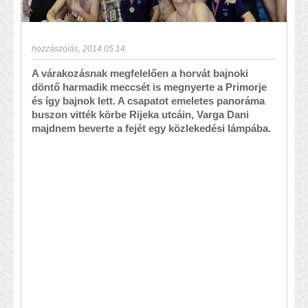
hozzászólás
,
2014.05.14.
A várakozásnak megfelelően a horvát bajnoki
döntő harmadik meccsét is megnyerte a Primorje
és így bajnok lett. A csapatot emeletes panoráma
buszon vitték körbe Rijeka utcáin, Varga Dani
majdnem beverte a fejét egy közlekedési lámpába.