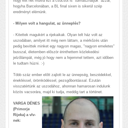
hogy két hét múlva ezt a csúcsot is "túlmászhatjuk" azzal,
hogyha Barcelonában, a BL final sixen is sikerül szép
eredményt elérnünk.
- Milyen volt a hangulat, az ünneplés?
- Kitettek magukért a rijekaikak. Olyan telt ház volt az
uszodában, amilyet itt még nem láttam, a mérkőzés után
pedig bevittek minket egy nagyon magas, "nagyon emeletes"
busszal, életemben először érinthettem közlekedési
jelzőlámpát, még jó hogy nem a fejemmel tettem, azt időben
le tudtam húzni. :-)
Több száz ember előtt zajlott le az ünnepség, beszédekkel,
énekléssel, örömködéssel, pezsgőbontással. Ezután
visszatértünk az uszodához, ahonnan hamarosan indulunk
közös vacsorára, majd ki tu
dja, meddig tart a történet.
VARGA DÉNES
(Primorje
Rijeka) a vlv-
nek: