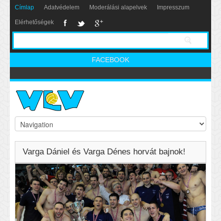
Címlap
Adatvédelem
Moderálási alapelvek
Impresszum
Elérhetőségek
FACEBOOK
Varga Dániel és Varga Dénes horvát bajnok!