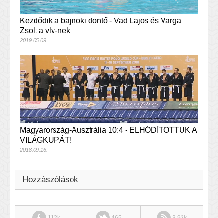
Kezdődik a bajnoki döntő - Vad Lajos és Varga
Zsolt a vlv-nek
2019.05.09.
Magyarország-Ausztrália 10:4 - ELHÓDÍTOTTUK A
VILÁGKUPÁT!
2018.09.16.
Hozzászólások
112k
465
3.92k