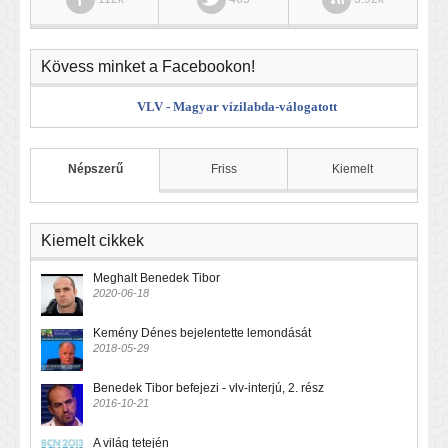
Kövess minket a Facebookon!
VLV - Magyar vízilabda-válogatott
Népszerű
Friss
Kiemelt
Kiemelt cikkek
Meghalt Benedek Tibor
2020-06-18
Kemény Dénes bejelentette lemondását
2018-05-29
Benedek Tibor befejezi - vlv-interjú, 2. rész
2016-10-21
A világ tetején