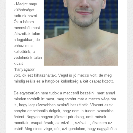
- Megint nagy
különbséget
tudtunk hozni.
Ők a három
meccsből most
játszottak talán
a legjobban, de
ehhez mi is
kellettünk, a
védelmünk talán
kicsit
"hanyagabb"
volt, ők ezt kihasználták. Végül is jó meccs volt, de még
mindig reális ez a hatgólos különbség a két csapat között.
De egyszerűen nem tudok a meccsről beszélni, mert annyi
minden történik itt most, meg történt már a meccs vége óta
is, hogy legszívesebben azokról beszélnék. Viszont ezek
annyira emocionális dolgok, hogy nem is tudom szavakba
önteni. Nagyon-nagyon jólesett pár dolog, amit mások
mondtak, csapattársak, az edző..., szóval..., élvezem az
estét! Még nincs vége, sőt, azt gondolom, hogy nagyjából a