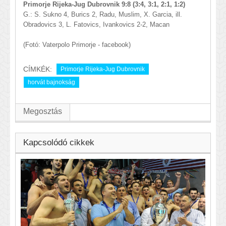
Primorje Rijeka-Jug Dubrovnik 9:8 (3:4, 3:1, 2:1, 1:2)
G.: S. Sukno 4, Burics 2, Radu, Muslim, X. Garcia, ill.
Obradovics 3, L. Fatovics, Ivankovics 2-2, Macan
(Fotó: Vaterpolo Primorje - facebook)
CÍMKÉK:
Primorje Rijeka-Jug Dubrovnik
horvát bajnokság
Megosztás
Kapcsolódó cikkek