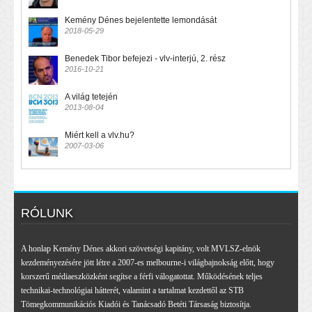
Kemény Dénes bejelentette lemondását
2018-05-29
Benedek Tibor befejezi - vlv-interjú, 2. rész
2016-10-21
A világ tetején
2013-08-04
Miért kell a vlv.hu?
2007-03-06
RÓLUNK
A honlap Kemény Dénes akkori szövetségi kapitány, volt MVLSZ-elnök
kezdeményezésére jött létre a 2007-es melbourne-i világbajnokság előtt, hogy
korszerű médiaeszközként segítse a férfi válogatottat. Működésének teljes
technikai-technológiai hátterét, valamint a tartalmat kezdettől az STB
Tömegkommunikációs Kiadói és Tanácsadó Betéti Társaság biztosítja.