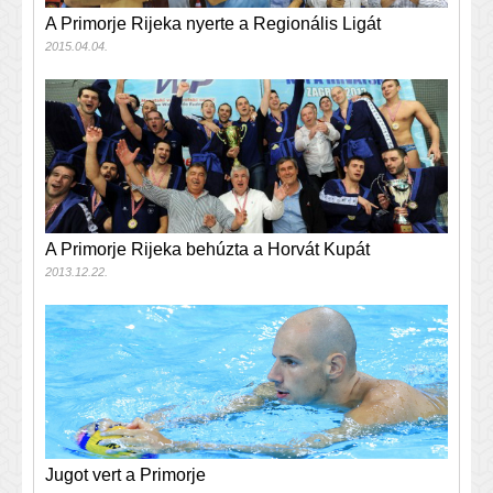
A Primorje Rijeka nyerte a Regionális Ligát
2015.04.04.
A Primorje Rijeka behúzta a Horvát Kupát
2013.12.22.
Jugot vert a Primorje