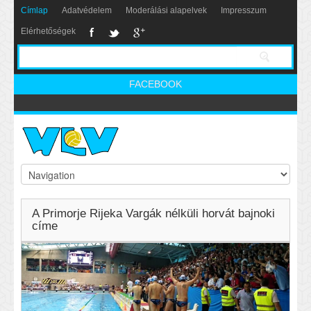
Címlap
Adatvédelem
Moderálási alapelvek
Impresszum
Elérhetőségek
FACEBOOK
A Primorje Rijeka Vargák nélküli horvát bajnoki
címe