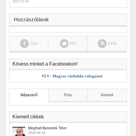
2013.11.03.
Hozzászólások
112k
465
3.92k
Kövess minket a Facebookon!
VLV - Magyar vízilabda-válogatott
Népszerű
Friss
Kiemelt
Kiemelt cikkek
Meghalt Benedek Tibor
2020-06-18