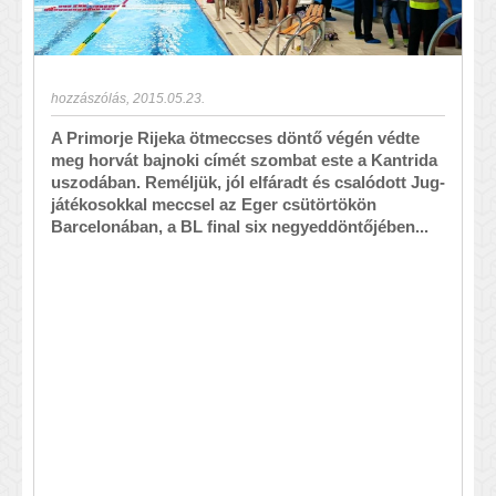
hozzászólás
,
2015.05.23.
A Primorje Rijeka ötmeccses döntő végén védte
meg horvát bajnoki címét szombat este a Kantrida
uszodában. Reméljük, jól elfáradt és csalódott Jug-
játékosokkal meccsel az Eger csütörtökön
Barcelonában, a BL final six negyeddöntőjében...