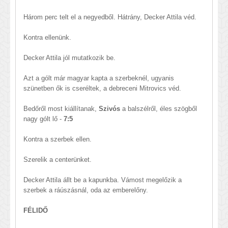
Három perc telt el a negyedből. Hátrány, Decker Attila véd.
Kontra ellenünk.
Decker Attila jól mutatkozik be.
Azt a gólt már magyar kapta a szerbeknél, ugyanis
szünetben ők is cseréltek, a debreceni Mitrovics véd.
Bedőről most kiállítanak,
Szivós
a balszélről, éles szögből
nagy gólt lő -
7:5
Kontra a szerbek ellen.
Szerelik a centerünket.
Decker Attila állt be a kapunkba. Vámost megelőzik a
szerbek a ráúszásnál, oda az emberelőny.
FÉLIDŐ