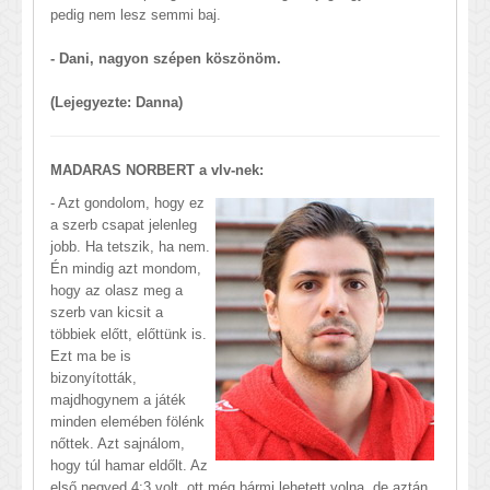
pedig nem lesz semmi baj.
- Dani, nagyon szépen köszönöm.
(Lejegyezte: Danna)
MADARAS NORBERT a vlv-nek:
- Azt gondolom, hogy ez
a szerb csapat jelenleg
jobb. Ha tetszik, ha nem.
Én mindig azt mondom,
hogy az olasz meg a
szerb van kicsit a
többiek előtt, előttünk is.
Ezt ma be is
bizonyították,
majdhogynem a játék
minden elemében fölénk
nőttek. Azt sajnálom,
hogy túl hamar eldőlt. Az
első negyed 4:3 volt, ott még bármi lehetett volna, de aztán