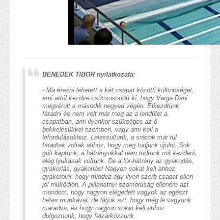
BENEDEK TIBOR nyilatkozata:
- Ma érezni lehetett a két csapat közötti különbséget,
ami attól kezdve csúcsosodott ki, hogy Varga Dani
megsérült a második negyed végén. Elkezdtünk
fáradni és nem volt már meg az a lendület a
csapatban, ami ilyenkor szükséges az ő
bekkelésükkel szemben, vagy ami kell a
lefordulásokhoz. Lelassultunk, a srácok már túl
fáradtak voltak ahhoz, hogy meg tudjunk újulni. Sok
gólt kaptunk, a hátrányokkal nem tudtunk mit kezdeni,
elég lyukasak voltunk. De a fór-hátrány az gyakorlás,
gyakorlás, gyakorlás! Nagyon sokat kell ahhoz
gyakorolni, hogy mindez egy ilyen szerb csapat ellen
jól működjön. A pillanatnyi szomorúság ellenére azt
mondom, hogy nagyon elégedett vagyok az egészt
hetes munkával, de látjuk azt, hogy még le vagyunk
maradva, és hogy nagyon sokat kell ahhoz
dolgoznunk, hogy felzárkózzunk.