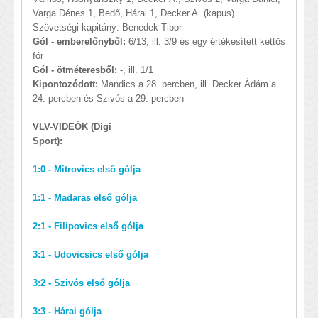
Varga Dénes 1, Bedő, Hárai 1, Decker A. (kapus).
Szövetségi kapitány: Benedek Tibor
Gól - emberelőnyből:
6/13, ill. 3/9 és egy értékesített kettős
fór
Gól - ötméteresből:
-, ill. 1/1
Kipontozódott:
Mandics a 28. percben, ill. Decker Ádám a
24. percben és Szivós a 29. percben
VLV-VIDEÓK (Digi
Sport):
1:0 - Mitrovics első gólja
1:1 - Madaras első gólja
2:1 - Filipovics első gólja
3:1 - Udovicsics első gólja
3:2 - Szivós első gólja
3:3 - Hárai gólja