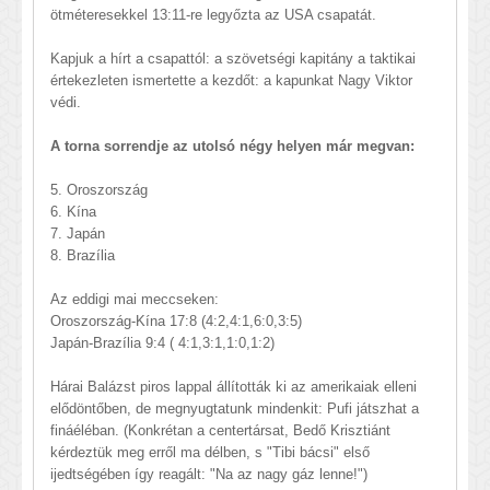
ötméteresekkel 13:11-re legyőzta az USA csapatát.
Kapjuk a hírt a csapattól: a szövetségi kapitány a taktikai
értekezleten ismertette a kezdőt: a kapunkat Nagy Viktor
védi.
A torna sorrendje az utolsó négy helyen már megvan:
5. Oroszország
6. Kína
7. Japán
8. Brazília
Az eddigi mai meccseken:
Oroszország-Kína 17:8 (4:2,4:1,6:0,3:5)
Japán-Brazília 9:4 ( 4:1,3:1,1:0,1:2)
Hárai Balázst piros lappal állították ki az amerikaiak elleni
elődöntőben, de megnyugtatunk mindenkit: Pufi játszhat a
fináéléban. (Konkrétan a centertársat, Bedő Krisztiánt
kérdeztük meg erről ma délben, s "Tibi bácsi" első
ijedtségében így reagált: "Na az nagy gáz lenne!")