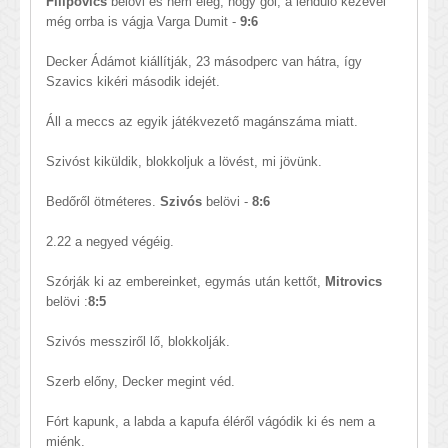
Filipovics
belövi és nem elég, hogy gól, a lendülő kezével
még orrba is vágja Varga Dumit -
9:6
Decker Ádámot kiállítják, 23 másodperc van hátra, így
Szavics kikéri második idejét.
Áll a meccs az egyik játékvezető magánszáma miatt.
Szivóst kiküldik, blokkoljuk a lövést, mi jövünk.
Bedőről ötméteres.
Szivós
belövi -
8:6
2.22 a negyed végéig.
Szórják ki az embereinket, egymás után kettőt,
Mitrovics
belövi :
8:5
Szivós messziről lő, blokkolják.
Szerb előny, Decker megint véd.
Fórt kapunk, a labda a kapufa éléről vágódik ki és nem a
miénk.