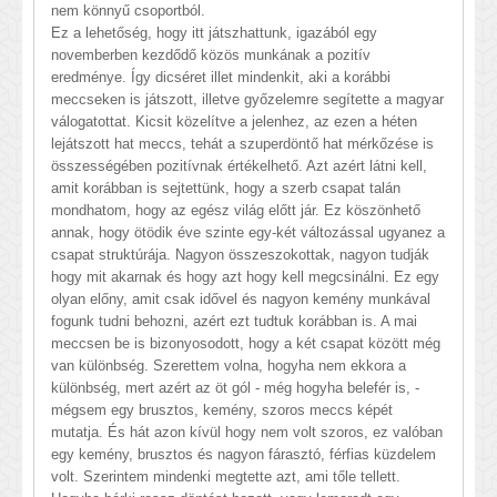
nem könnyű csoportból.
Ez a lehetőség, hogy itt játszhattunk, igazából egy
novemberben kezdődő közös munkának a pozitív
eredménye. Így dicséret illet mindenkit, aki a korábbi
meccseken is játszott, illetve győzelemre segítette a magyar
válogatottat. Kicsit közelítve a jelenhez, az ezen a héten
lejátszott hat meccs, tehát a szuperdöntő hat mérkőzése is
összességében pozitívnak értékelhető. Azt azért látni kell,
amit korábban is sejtettünk, hogy a szerb csapat talán
mondhatom, hogy az egész világ előtt jár. Ez köszönhető
annak, hogy ötödik éve szinte egy-két változással ugyanez a
csapat struktúrája. Nagyon összeszokottak, nagyon tudják
hogy mit akarnak és hogy azt hogy kell megcsinálni. Ez egy
olyan előny, amit csak idővel és nagyon kemény munkával
fogunk tudni behozni, azért ezt tudtuk korábban is. A mai
meccsen be is bizonyosodott, hogy a két csapat között még
van különbség. Szerettem volna, hogyha nem ekkora a
különbség, mert azért az öt gól - még hogyha belefér is, -
mégsem egy brusztos, kemény, szoros meccs képét
mutatja. És hát azon kívül hogy nem volt szoros, ez valóban
egy kemény, brusztos és nagyon fárasztó, férfias küzdelem
volt. Szerintem mindenki megtette azt, ami tőle tellett.