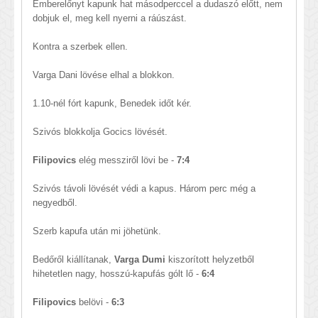
Emberelőnyt kapunk hat másodperccel a dudaszó előtt, nem
dobjuk el, meg kell nyerni a ráúszást.
Kontra a szerbek ellen.
Varga Dani lövése elhal a blokkon.
1.10-nél fórt kapunk, Benedek időt kér.
Szivós blokkolja Gocics lövését.
Filipovics
elég messziről lövi be -
7:4
Szivós távoli lövését védi a kapus. Három perc még a
negyedből.
Szerb kapufa után mi jöhetünk.
Bedőről kiállítanak,
Varga Dumi
kiszorított helyzetből
hihetetlen nagy, hosszú-kapufás gólt lő -
6:4
Filipovics
belövi -
6:3