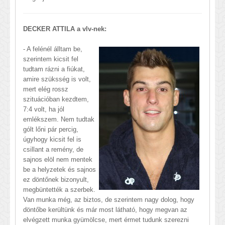
DECKER ATTILA a vlv-nek:
- A felénél álltam be,
szerintem kicsit fel
tudtam rázni a fiúkat,
amire szüksség is volt,
mert elég rossz
szituációban kezdtem,
7:4 volt, ha jól
emlékszem. Nem tudtak
gólt lőni pár percig,
úgyhogy kicsit fel is
csillant a remény, de
sajnos elöl nem mentek
be a helyzetek és sajnos
ez döntőnek bizonyult,
megbüntették a szerbek.
Van munka még, az biztos, de szerintem nagy dolog, hogy
döntőbe kerültünk és már most látható, hogy megvan az
elvégzett munka gyümölcse, mert érmet tudunk szerezni