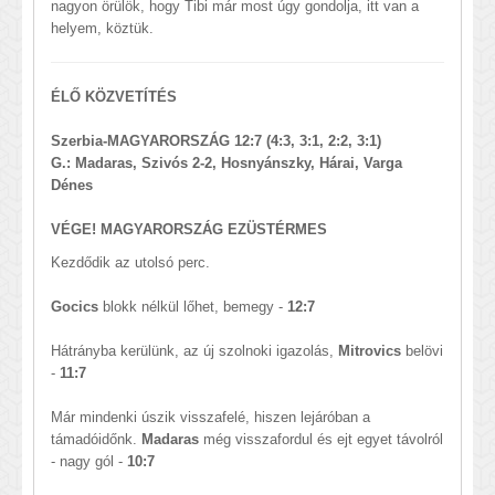
nagyon örülök, hogy Tibi már most úgy gondolja, itt van a
helyem, köztük.
ÉLŐ KÖZVETÍTÉS
Szerbia-MAGYARORSZÁG 12:7 (4:3, 3:1, 2:2, 3:1)
G.: Madaras, Szivós 2-2, Hosnyánszky, Hárai, Varga
Dénes
VÉGE! MAGYARORSZÁG EZÜSTÉRMES
Kezdődik az utolsó perc.
Gocics
blokk nélkül lőhet, bemegy -
12:7
Hátrányba kerülünk, az új szolnoki igazolás,
Mitrovics
belövi
-
11:7
Már mindenki úszik visszafelé, hiszen lejáróban a
támadóidőnk.
Madaras
még visszafordul és ejt egyet távolról
- nagy gól -
10:7