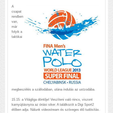
A
csapat
rendben
van,
már
folyik a
taktikai
megbeszélés a szállodában, utána indulás az ustzodába.
15.15: a Világliga döntője! Veszíteni való nincs, viszont
karnyújtásnyira az óriási siker. A találkozót a Digi Sport2
élőben adja. Nálunk videostream és szöveges élő tudósítás.