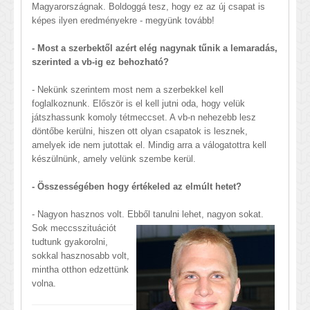
Magyarországnak. Boldoggá tesz, hogy ez az új csapat is
képes ilyen eredményekre - megyünk tovább!
- Most a szerbektől azért elég nagynak tűnik a lemaradás,
szerinted a vb-ig ez behozható?
- Nekünk szerintem most nem a szerbekkel kell
foglalkoznunk. Először is el kell jutni oda, hogy velük
játszhassunk komoly tétmeccset. A vb-n nehezebb lesz
döntőbe kerülni, hiszen ott olyan csapatok is lesznek,
amelyek ide nem jutottak el. Mindig arra a válogatottra kell
készülnünk, amely velünk szembe kerül.
- Összességében hogy értékeled az elmúlt hetet?
- Nagyon hasznos volt. Ebből tan
ulni lehet, nagyon sokat.
Sok meccsszituációt
tudtunk gyakorolni,
sokkal hasznosabb volt,
mintha otthon edzettünk
volna.