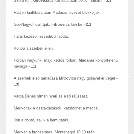
Szerb fór ,
Udovicsics
két lóba után belövi hátulról -
3:1
Radjen kiállítása után Madaras lövését blokkolják.
Gór-Nagyot kiállítják.
Filipovics
lövi be -
2:1
Hárai kezésől leszedik a labdát.
Kontra a szerbek ellen.
Fórban vagyunk, majd kettős fórban,
Madaras
könyörtelenül
bevágja -
1:1
A szerbek első támadása
Mitrovics
nagy góljával ér véget -
1:0
Varga Dénes simán nyeri az első ráúszást.
Megvoltak a csatakiáltások, kezdődhet a meccs.
Jön a döntő, zajlik a bemutatás.
Megvan a bronzérmes: Montenegró 10:10 után