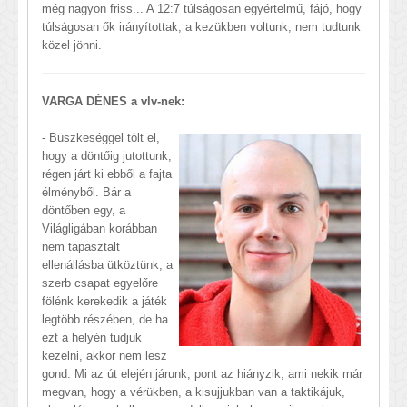
még nagyon friss... A 12:7 túlságosan egyértelmű, fájó, hogy
túlságosan ők irányítottak, a kezükben voltunk, nem tudtunk
közel jönni.
VARGA DÉNES a vlv-nek:
- Büszkeséggel tölt el,
hogy a döntőig jutottunk,
régen járt ki ebből a fajta
élményből. Bár a
döntőben egy, a
Világligában korábban
nem tapasztalt
ellenállásba ütköztünk, a
szerb csapat egyelőre
fölénk kerekedik a játék
legtöbb részében, de ha
ezt a helyén tudjuk
kezelni, akkor nem lesz
gond. Mi az út elején járunk, pont az hiányzik, ami nekik már
megvan, hogy a vérükben, a kisujjukban van a taktikájuk,