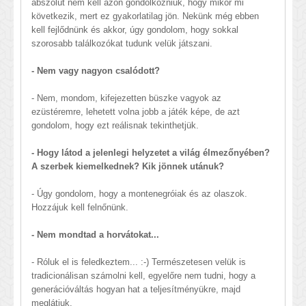
abszolút nem kell azon gondolkozniuk, hogy mikor mi
következik, mert ez gyakorlatilag jön. Nekünk még ebben
kell fejlődnünk és akkor, úgy gondolom, hogy sokkal
szorosabb találkozókat tudunk velük játszani.
- Nem vagy nagyon csalódott?
- Nem, mondom, kifejezetten büszke vagyok az
ezüstéremre, lehetett volna jobb a játék képe, de azt
gondolom, hogy ezt reálisnak tekinthetjük.
- Hogy látod a jelenlegi helyzetet a világ élmezőnyében?
A szerbek kiemelkednek? Kik jönnek utánuk?
- Úgy gondolom, hogy a montenegróiak és az olaszok.
Hozzájuk kell felnőnünk.
- Nem mondtad a horvátokat...
- Róluk el is feledkeztem... :-) Természetesen velük is
tradicionálisan számolni kell, egyelőre nem tudni, hogy a
generációváltás hogyan hat a teljesítményükre, majd
meglátjuk.