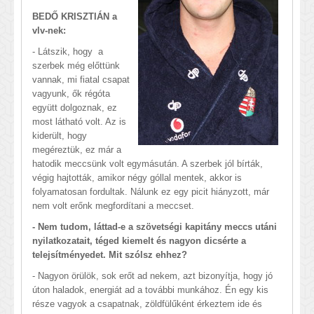
BEDŐ KRISZTIÁN a
vlv-nek:
- Látszik, hogy a
szerbek még előttünk
vannak, mi fiatal csapat
vagyunk, ők régóta
együtt dolgoznak, ez
most látható volt. Az is
kiderült, hogy
megéreztük, ez már a
hatodik meccsünk volt egymásután. A szerbek jól bírták,
végig hajtották, amikor négy góllal mentek, akkor is
folyamatosan fordultak. Nálunk ez egy picit hiányzott, már
nem volt erőnk megfordítani a meccset.
- Nem tudom, láttad-e a szövetségi kapitány meccs utáni
nyilatkozatait, téged kiemelt és nagyon dicsérte a
telejsítményedet. Mit szólsz ehhez?
- Nagyon örülök, sok erőt ad nekem, azt bizonyítja, hogy jó
úton haladok, energiát ad a további munkához. Én egy kis
része vagyok a csapatnak, zöldfülűként érkeztem ide és