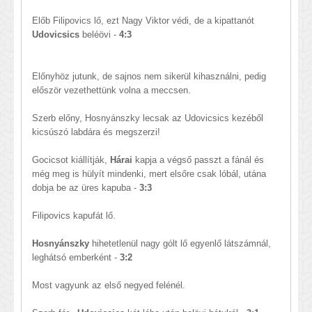
Előb Filipovics lő, ezt Nagy Viktor védi, de a kipattanót
Udovicsics
beléövi -
4:3
Előnyhöz jutunk, de sajnos nem sikerül kihasználni, pedig
először vezethettünk volna a meccsen.
Szerb előny, Hosnyánszky lecsak az Udovicsics kezéből
kicsúszó labdára és megszerzi!
Gocicsot kiállítják,
Hárai
kapja a végső passzt a fánál és
még meg is hülyít mindenki, mert elsőre csak lóbál, utána
dobja be az üres kapuba -
3:3
Filipovics kapufát lő.
Hosnyánszky
hihetetlenül nagy gólt lő egyenlő látszámnál,
leghátsó emberként -
3:2
Most vagyunk az első negyed felénél.