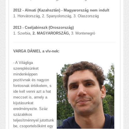
2012 - Almati (Kazahsztán) - Magyarország nem indult
1. Horvátország, 2. Spanyolország, 3. Olaszország
2013 - Cseljabinszk (Oroszország)
1. Szerbia,
2. MAGYARORSZÁG,
3. Montenegró
VARGA DÁNIEL a vlv-nek:
- A Világliga
szereplésünket
mindenképpen
pozitívnak és nagyon
fontosnak értékelem, s
ide kell venni azt a hat
meccset is, amely a
kijutásunkat
eredményezte. Száz
százalékos
teljesítménnyel jutottunk
be, csoportelsőként egy