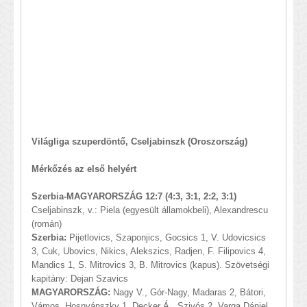
Világliga szuperdöntő, Cseljabinszk (Oroszország)
Mérkőzés az első helyért
Szerbia-MAGYARORSZÁG 12:7 (4:3, 3:1, 2:2, 3:1)
Cseljabinszk, v.: Piela (egyesült államokbeli), Alexandrescu
(román)
Szerbia:
Pijetlovics, Szaponjics, Gocsics 1, V. Udovicsics
3, Cuk, Ubovics, Nikics, Alekszics, Radjen, F. Filipovics 4,
Mandics 1, S. Mitrovics 3, B. Mitrovics (kapus). Szövetségi
kapitány: Dejan Szavics
MAGYARORSZÁG:
Nagy V., Gór-Nagy, Madaras 2, Bátori,
Vámos, Hosnyánszky 1, Decker Á., Szivós 2, Varga Dániel,