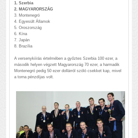
1. Szerbia
2. MAGYARORSZÁG
3. Montenegró
4. Egyesült Államok
5. Oroszország
6. Kína
7. Japán
8. Brazília
A versenykiírás értelmében a győztes Szerbia 100 ezer, a
második helyen végzett Magyarország 70 ezer, a harmadik
Montenegró pedig 50 ezer dollárról szóló csekket kap, mivel
a torna pénzdíjas volt.