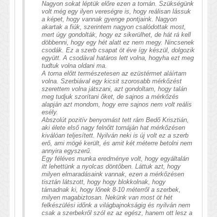
Nagyon sokat léptük előre ezen a tornán. Szükségünk
volt még egy ilyen vereségre is, hogy reálisan lássuk
a képet, hogy vannak gyenge pontjaink. Nagyon
akartak a fiúk, szerintem nagyon csalódottak most,
mert úgy gondolták, hogy ez sikerülhet, de hát rá kell
döbbenni, hogy egy hét alatt ez nem megy. Nincsenek
csodák. Ez a szerb csapat öt éve így készül, dolgozik
együtt. A csodával határos lett volna, hogyha ezt meg
tudtuk volna oldani ma.
A torna előtt természetesen az ezüstérmet aláírtam
volna. Szerbiával egy kicsit szorosabb mérkőzést
szerettem volna játszani, azt gondoltam, hogy talán
meg tudjuk szorítani őket, de sajnos a mérkőzés
alapján azt mondom, hogy erre sajnos nem volt reális
esély.
Abszolút pozitív benyomást tett rám Bedő Krisztián,
aki élete első nagy felnőtt tornáján hat mérkőzésen
kiválóan teljesített. Nyilván neki is új volt ez a szerb
erő, ami mögé került, és amit két méterre betolni nem
annyira egyszerű.
Egy féléves munka eredménye volt, hogy egyáltalán
itt lehettünk a nyolcas döntőben. Láttuk azt, hogy
milyen elmaradásaink vannak, ezen a mérkőzésen
tisztán látszott, hogy hogy blokkolnak, hogy
támadnak ki, hogy lőnek 8-10 méterről a szerbek,
milyen magabiztosan. Nekünk van most öt hét
felkészülési időnk a világbajnokságig és nyilván nem
csak a szerbekről szól ez az egész, hanem ott lesz a