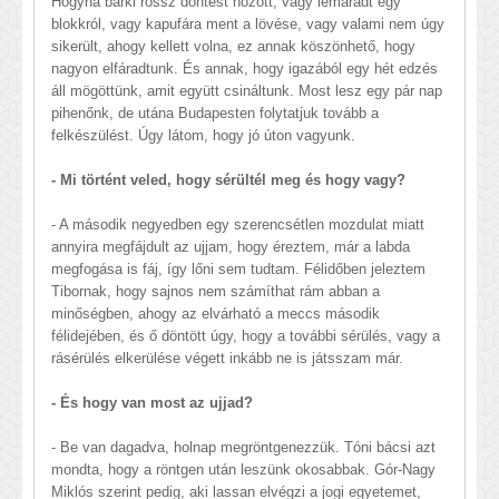
Hogyha bárki rossz döntést hozott, vagy lemaradt egy
blokkról, vagy kapufára ment a lövése, vagy valami nem úgy
sikerült, ahogy kellett volna, ez annak köszönhető, hogy
nagyon elfáradtunk. És annak, hogy igazából egy hét edzés
áll mögöttünk, amit együtt csináltunk. Most lesz egy pár nap
pihenőnk, de utána Budapesten folytatjuk tovább a
felkészülést. Úgy látom, hogy jó úton vagyunk.
- Mi történt veled, hogy sérültél meg és hogy vagy?
- A második negyedben egy szerencsétlen mozdulat miatt
annyira megfájdult az ujjam, hogy éreztem, már a labda
megfogása is fáj, így lőni sem tudtam. Félidőben jeleztem
Tibornak, hogy sajnos nem számíthat rám abban a
minőségben, ahogy az elvárható a meccs második
félidejében, és ő döntött úgy, hogy a további sérülés, vagy a
rásérülés elkerülése végett inkább ne is játsszam már.
- És hogy van most az ujjad?
- Be van dagadva, holnap megröntgenezzük. Tóni bácsi azt
mondta, hogy a röntgen után leszünk okosabbak. Gór-Nagy
Miklós szerint pedig, aki lassan elvégzi a jogi egyetemet,