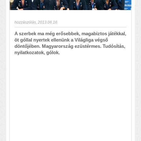
hozzászólás
,
2013.06.16.
A szerbek ma még erősebbek, magabiztos játékkal,
öt góllal nyertek ellenünk a Világliga végső
döntőjében. Magyarország ezüstérmes. Tudósítás,
nyilatkozatok, gólok.