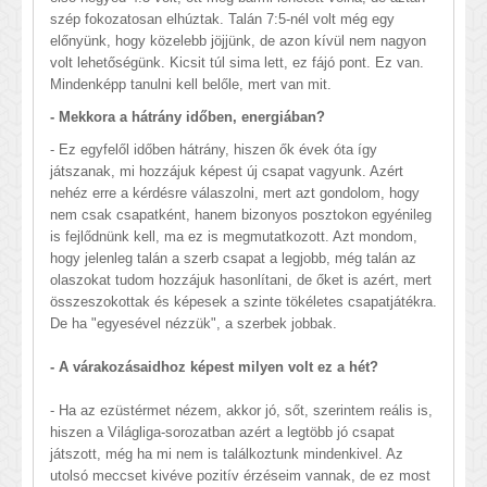
szép fokozatosan elhúztak. Talán 7:5-nél volt még egy
előnyünk, hogy közelebb jöjjünk, de azon kívül nem nagyon
volt lehetőségünk. Kicsit túl sima lett, ez fájó pont. Ez van.
Mindenképp tanulni kell belőle, mert van mit.
- Mekkora a hátrány időben, energiában?
- Ez egyfelől időben hátrány, hiszen ők évek óta így
játszanak, mi hozzájuk képest új csapat vagyunk. Azért
nehéz erre a kérdésre válaszolni, mert azt gondolom, hogy
nem csak csapatként, hanem bizonyos posztokon egyénileg
is fejlődnünk kell, ma ez is megmutatkozott. Azt mondom,
hogy jelenleg talán a szerb csapat a legjobb, még talán az
olaszokat tudom hozzájuk hasonlítani, de őket is azért, mert
összeszokottak és képesek a szinte tökéletes csapatjátékra.
De ha "egyesével nézzük", a szerbek jobbak.
- A várakozásaidhoz képest milyen volt ez a hét?
- Ha az ezüstérmet nézem, akkor jó, sőt, szerintem reális is,
hiszen a Világliga-sorozatban azért a legtöbb jó csapat
játszott, még ha mi nem is találkoztunk mindenkivel. Az
utolsó meccset kivéve pozitív érzéseim vannak, de ez most