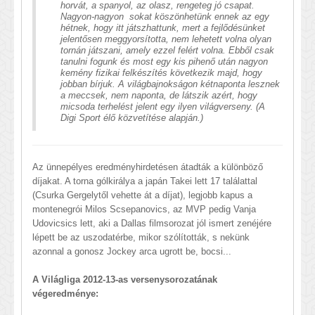
horvát, a spanyol, az olasz, rengeteg jó csapat.
Nagyon-nagyon sokat köszönhetünk ennek az egy
hétnek, hogy itt játszhattunk, mert a fejlődésünket
jelentősen meggyorsította, nem lehetett volna olyan
tornán játszani, amely ezzel felért volna. Ebből csak
tanulni fogunk és most egy kis pihenő után nagyon
kemény fizikai felkészítés következik majd, hogy
jobban bírjuk. A világbajnokságon kétnaponta lesznek
a meccsek, nem naponta, de látszik azért, hogy
micsoda terhelést jelent egy ilyen világverseny. (A
Digi Sport élő közvetítése alapján.)
Az ünnepélyes eredményhirdetésen átadták a különböző
díjakat. A torna gólkirálya a japán Takei lett 17 találattal
(Csurka Gergelytől vehette át a díjat), legjobb kapus a
montenegrói Milos Scsepanovics, az MVP pedig Vanja
Udovicsics lett, aki a Dallas filmsorozat jól ismert zenéjére
lépett be az uszodatérbe, mikor szólították, s nekünk
azonnal a gonosz Jockey arca ugrott be, bocsi...
A Világliga 2012-13-as versenysorozatának
végeredménye: