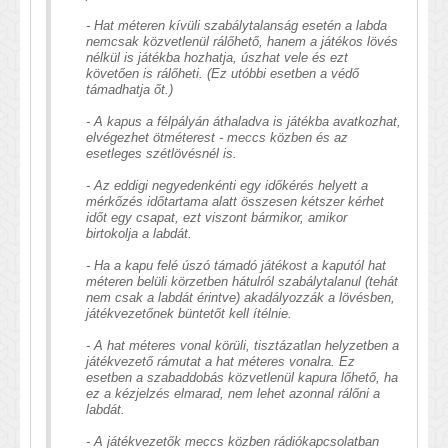
- Hat méteren kívüli szabálytalanság esetén a labda
nemcsak közvetlenül rálőhető, hanem a játékos lövés
nélkül is játékba hozhatja, úszhat vele és ezt
követően is rálőheti. (Ez utóbbi esetben a védő
támadhatja őt.)
- A kapus a félpályán áthaladva is játékba avatkozhat,
elvégezhet ötméterest - meccs közben és az
esetleges szétlövésnél is.
- Az eddigi negyedenkénti egy időkérés helyett a
mérkőzés időtartama alatt összesen kétszer kérhet
időt egy csapat, ezt viszont bármikor, amikor
birtokolja a labdát.
- Ha a kapu felé úszó támadó játékost a kaputól hat
méteren belüli körzetben hátulról szabálytalanul (tehát
nem csak a labdát érintve) akadályozzák a lövésben,
játékvezetőnek büntetőt kell ítélnie.
- A hat méteres vonal körüli, tisztázatlan helyzetben a
játékvezető rámutat a hat méteres vonalra. Ez
esetben a szabaddobás közvetlenül kapura lőhető, ha
ez a kézjelzés elmarad, nem lehet azonnal rálőni a
labdát.
- A játékvezetők meccs közben rádiókapcsolatban