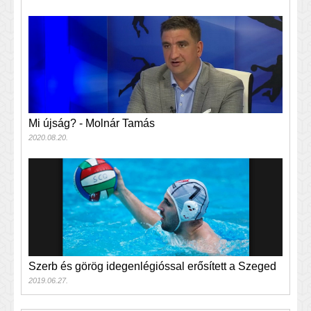
Mi újság? - Molnár Tamás
2020.08.20.
Szerb és görög idegenlégióssal erősített a Szeged
2019.06.27.