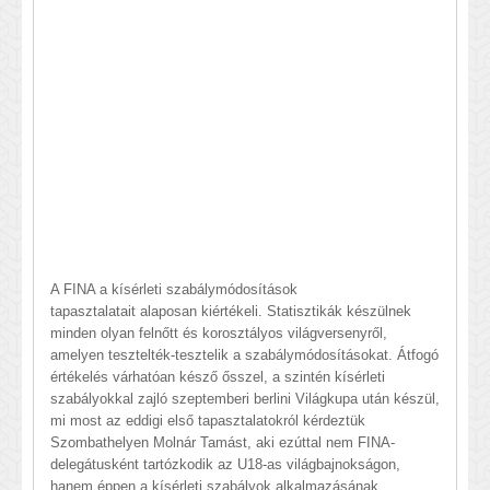
A FINA a kísérleti szabálymódosítások
tapasztalatait alaposan kiértékeli. Statisztikák készülnek
minden olyan felnőtt és korosztályos világversenyről,
amelyen tesztelték-tesztelik a szabálymódosításokat. Átfogó
értékelés várhatóan késző ősszel, a szintén kísérleti
szabályokkal zajló szeptemberi berlini Világkupa után készül,
mi most az eddigi első tapasztalatokról kérdeztük
Szombathelyen Molnár Tamást, aki ezúttal nem FINA-
delegátusként tartózkodik az U18-as világbajnokságon,
hanem éppen a kísérleti szabályok alkalmazásának