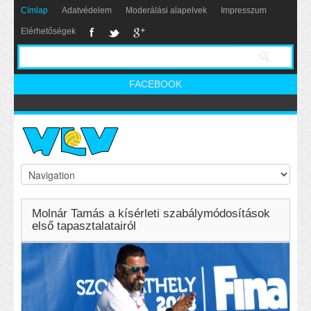
Címlap
Adatvédelem
Moderálási alapelvek
Impresszum
Elérhetőségek
FACEBOOK
Molnár Tamás a kísérleti szabálymódosítások
első tapasztalatairól