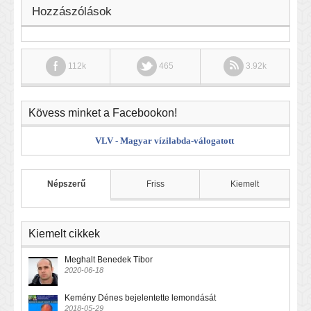
Hozzászólások
112k
465
3.92k
Kövess minket a Facebookon!
VLV - Magyar vízilabda-válogatott
Népszerű
Friss
Kiemelt
Kiemelt cikkek
Meghalt Benedek Tibor
2020-06-18
Kemény Dénes bejelentette lemondását
2018-05-29