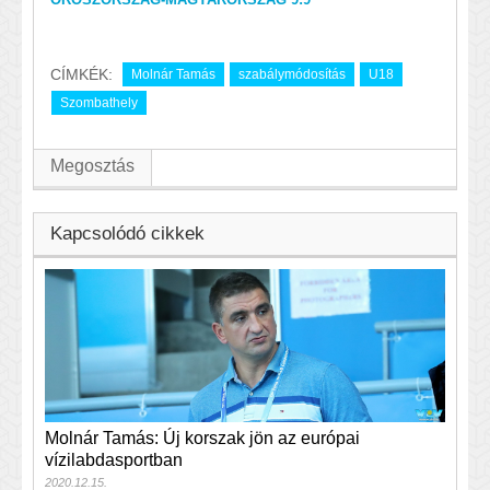
CÍMKÉK:
Molnár Tamás
szabálymódosítás
U18
Szombathely
Megosztás
Kapcsolódó cikkek
Molnár Tamás: Új korszak jön az európai
vízilabdasportban
2020.12.15.