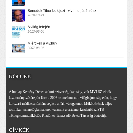
Benedek Tibor befejezi - vlv-interjú, 2. rész
2016-10-21
A világ tetején
2013-08-04
Miért kell a vlv.hu?
2007-03-06
RÓLUNK
A honlap Kemény Dénes akkori szövetségi kapitány, volt MVLSZ-elnök
kezdeményezésére jött létre a 2007-es melbourne-i világbajnokság előtt, hogy
korszerű médiaeszközként segítse a férfi válogatottat. Működésének teljes
technikai-technológiai hátterét, valamint a tartalmat kezdettől az STB
Tömegkommunikációs Kiadói és Tanácsadó Betéti Társaság biztosítja.
CÍMKÉK