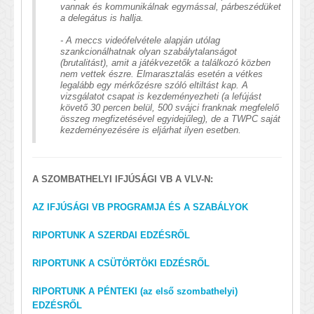
vannak és kommunikálnak egymással, párbeszédüket
a delegátus is hallja.
- A meccs videófelvétele alapján utólag
szankcionálhatnak olyan szabálytalanságot
(brutalitást), amit a játékvezetők a találkozó közben
nem vettek észre. Elmarasztalás esetén a vétkes
legalább egy mérkőzésre szóló eltiltást kap. A
vizsgálatot csapat is kezdeményezheti (a lefújást
követő 30 percen belül, 500 svájci franknak megfelelő
összeg megfizetésével egyidejűleg), de a TWPC saját
kezdeményezésére is eljárhat ilyen esetben.
A SZOMBATHELYI IFJÚSÁGI VB A VLV-N:
AZ IFJÚSÁGI VB PROGRAMJA ÉS A SZABÁLYOK
RIPORTUNK A SZERDAI EDZÉSRŐL
RIPORTUNK A CSÜTÖRTÖKI EDZÉSRŐL
RIPORTUNK A PÉNTEKI (az első szombathelyi)
EDZÉSRŐL