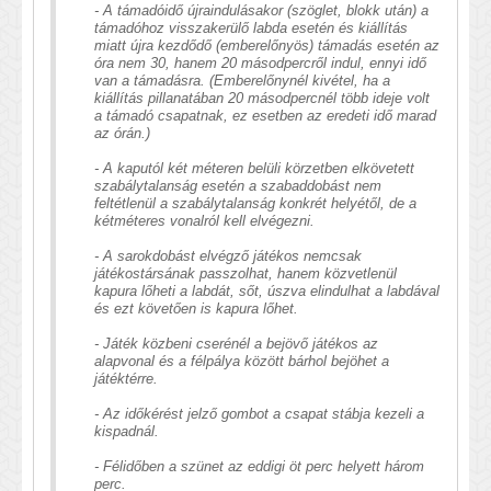
- A támadóidő újraindulásakor (szöglet, blokk után) a
támadóhoz visszakerülő labda esetén és kiállítás
miatt újra kezdődő (emberelőnyös) támadás esetén az
óra nem 30, hanem 20 másodpercről indul, ennyi idő
van a támadásra. (Emberelőnynél kivétel, ha a
kiállítás pillanatában 20 másodpercnél több ideje volt
a támadó csapatnak, ez esetben az eredeti idő marad
az órán.)
- A kaputól két méteren belüli körzetben elkövetett
szabálytalanság esetén a szabaddobást nem
feltétlenül a szabálytalanság konkrét helyétől, de a
kétméteres vonalról kell elvégezni.
- A sarokdobást elvégző játékos nemcsak
játékostársának passzolhat, hanem közvetlenül
kapura lőheti a labdát, sőt, úszva elindulhat a labdával
és ezt követően is kapura lőhet.
- Játék közbeni cserénél a bejövő játékos az
alapvonal és a félpálya között bárhol bejöhet a
játéktérre.
- Az időkérést jelző gombot a csapat stábja kezeli a
kispadnál.
- Félidőben a szünet az eddigi öt perc helyett három
perc.