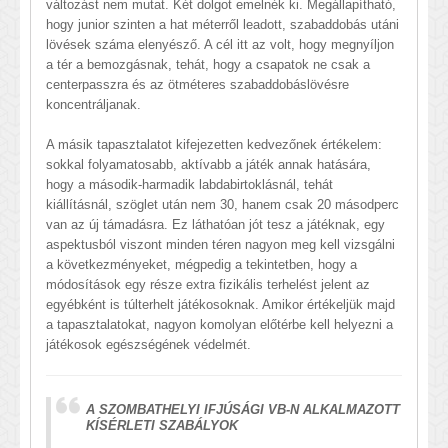
változást nem mutat. Két dolgot emelnék ki. Megállapítható,
hogy junior szinten a hat méterről leadott, szabaddobás utáni
lövések száma elenyésző. A cél itt az volt, hogy megnyíljon
a tér a bemozgásnak, tehát, hogy a csapatok ne csak a
centerpasszra és az ötméteres szabaddobáslövésre
koncentráljanak.
A másik tapasztalatot kifejezetten kedvezőnek értékelem:
sokkal folyamatosabb, aktívabb a játék annak hatására,
hogy a második-harmadik labdabirtoklásnál, tehát
kiállításnál, szöglet után nem 30, hanem csak 20 másodperc
van az új támadásra. Ez láthatóan jót tesz a játéknak, egy
aspektusból viszont minden téren nagyon meg kell vizsgálni
a következményeket, mégpedig a tekintetben, hogy a
módosítások egy része extra fizikális terhelést jelent az
egyébként is túlterhelt játékosoknak. Amikor értékeljük majd
a tapasztalatokat, nagyon komolyan előtérbe kell helyezni a
játékosok egészségének védelmét.
A SZOMBATHELYI IFJÚSÁGI VB-N ALKALMAZOTT
KÍSÉRLETI SZABÁLYOK