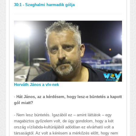
30:1 - Szeghalmi harmadik gólja
Horváth János a vlv-nek
-
Hát János, az a kérdésem, hogy lesz-e büntetés a kapott
gól miatt?
- Nem lesz büntetés. Igazából ez – amint láttátok – egy
magabiztos győzelem volt, de úgy gondolom, hogy a két
ország vízilabda-kultúrájából adódóan ez elvárható volt a
társaságtól. Az volt a kérésem a mérkőzés előtt, hogy nem