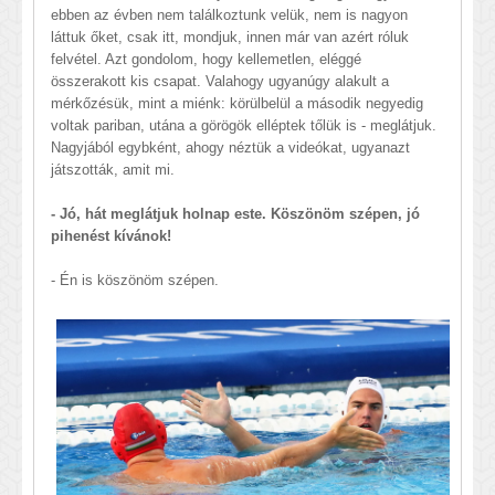
ebben az évben nem találkoztunk velük, nem is nagyon
láttuk őket, csak itt, mondjuk, innen már van azért róluk
felvétel. Azt gondolom, hogy kellemetlen, eléggé
összerakott kis csapat. Valahogy ugyanúgy alakult a
mérkőzésük, mint a miénk: körülbelül a második negyedig
voltak pariban, utána a görögök elléptek tőlük is - meglátjuk.
Nagyjából egybként, ahogy néztük a videókat, ugyanazt
játszották, amit mi.
- Jó, hát meglátjuk holnap este. Köszönöm szépen, jó
pihenést kívánok!
- Én is köszönöm szépen.