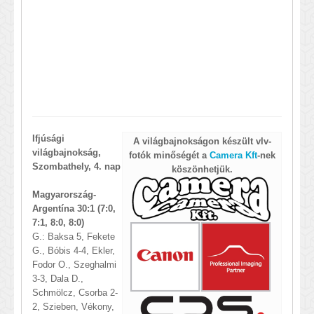
Ifjúsági
A világbajnokságon készült vlv-
világbajnokság,
fotók minőségét a
Camera Kft
-nek
Szombathely, 4. nap
köszönhetjük.
Magyarország-
Argentína 30:1 (7:0,
7:1, 8:0, 8:0)
G.: Baksa 5, Fekete
G., Bóbis 4-4, Ekler,
Fodor O., Szeghalmi
3-3, Dala D.,
Schmölcz, Csorba 2-
2, Szieben, Vékony,