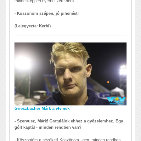
mindenképpen nyerni szeretnénk.
- Köszönöm szépen, jó pihenést!
(Lejegyezte: Kerbi)
Grieszbacher Márk a vlv-nek
- Szervusz, Márk! Gratulálok ehhez a győzelemhez. Egy
gólt kaptál - minden rendben van?
- Köszöntöm a nézőket! Köszönöm, igen, minden rendben