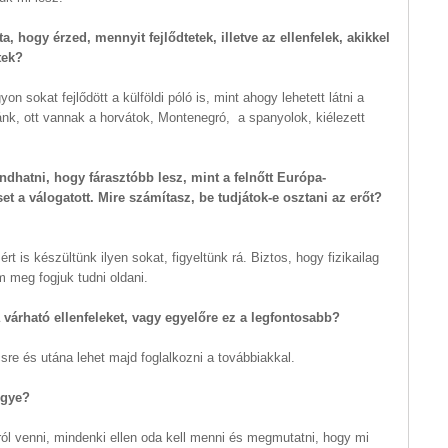
, hogy érzed, mennyit fejlődtetek, illetve az ellenfelek, akikkel
dtek?
n sokat fejlődött a külföldi póló is, mint ahogy lehetett látni a
nk, ott vannak a horvátok, Montenegró, a spanyolok, kiélezett
dhatni, hogy fárasztóbb lesz, mint a felnőtt Európa-
 a válogatott. Mire számítasz, be tudjátok-e osztani az erőt?
rt is készültünk ilyen sokat, figyeltünk rá. Biztos, hogy fizikailag
m meg fogjuk tudni oldani.
várható ellenfeleket, vagy egyelőre ez a legfontosabb?
sre és utána lehet majd foglalkozni a továbbiakkal.
 ugye?
lról venni, mindenki ellen oda kell menni és megmutatni, hogy mi