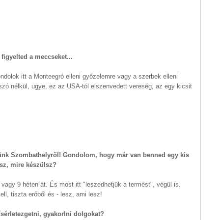
figyelted a meccseket...
dolok itt a Monteegró elleni győzelemre vagy a szerbek elleni
 szó nélkül, ugye, ez az USA-tól elszenvedett vereség, az egy kicsit
éljünk Szombathelyről! Gondolom, hogy már van benned egy kis
asz, mire készülsz?
agy 9 héten át. És most itt "leszedhetjük a termést", végül is.
, tiszta erőből és - lesz, ami lesz!
sérletezgetni, gyakorlni dolgokat?