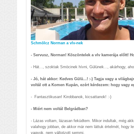
Schmölcz Norman a vlv-nek
- Servusz, Norman! Köszöntelek a vlv kamerája előtt! H
- Hát..., szoktak Smöcinek hívni, Gülünek..., akárhogy, ahog
- Jó, hát akkor: Kedves Gülü...! :-) Tagja vagy a világb
voltál ott a Komen Kupán, ezért kérdezem: hogy vagy 
- Fantasztikusan! Kirobbanok, kicsattanok! :-)
- Miért nem voltál Belgrádban?
- Lázas voltam, lázasan feküdtem. Mikor indultak, még ak
valahogy jobban, de akkor már nem láttuk értelmét, hogy le
vagyok, nem váltotzott semmi.