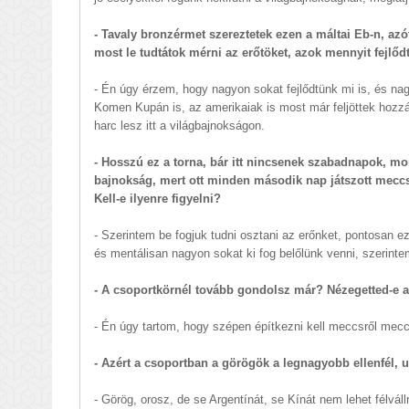
- Tavaly bronzérmet szereztetek ezen a máltai Eb-n, azóta
most le tudtátok mérni az erőtöket, azok mennyit fejlő
- Én úgy érzem, hogy nagyon sokat fejlődtünk mi is, és nagyo
Komen Kupán is, az amerikaiak is most már feljöttek hozzá
harc lesz itt a világbajnokságon.
- Hosszú ez a torna, bár itt nincsenek szabadnapok, mon
bajnokság, mert ott minden második nap játszott meccset
Kell-e ilyenre figyelni?
- Szerintem be fogjuk tudni osztani az erőnket, pontosan ezé
és mentálisan nagyon sokat ki fog belőlünk venni, szerinte
- A csoportkörnél tovább gondolsz már? Nézegetted-e a 
- Én úgy tartom, hogy szépen építkezni kell meccsről mecc
- Azért a csoportban a görögök a legnagyobb ellenfél,
- Görög, orosz, de se Argentínát, se Kínát nem lehet félvál