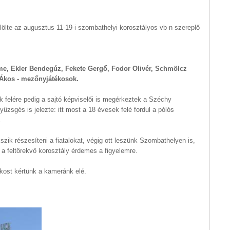
lölte az augusztus 11-19-i szombathelyi korosztályos vb-n szereplő
e, Ekler Bendegúz, Fekete Gergő, Fodor Olivér, Schmölcz
Ákos - mezőnyjátékosok.
ik felére pedig a sajtó képviselői is megérkeztek a Széchy
üzsgés is jelezte: itt most a 18 évesek felé fordul a pólós
.
kszik részesíteni a fiatalokat, végig ott leszünk Szombathelyen is,
 a feltörekvő korosztály érdemes a figyelemre.
kost kértünk a kameránk elé.