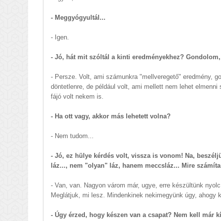
- Meggyógyultál...
- Igen.
- Jó, hát mit szóltál a kinti eredményekhez? Gondolom, 
- Persze. Volt, ami számunkra "mellveregető" eredmény, gon
döntetlenre, de például volt, ami mellett nem lehet elmenni
fájó volt nekem is.
- Ha ott vagy, akkor más lehetett volna?
- Nem tudom...
- Jó, ez hülye kérdés volt, vissza is vonom! Na, besz
láz..., nem "olyan" láz, hanem meccsláz... Mire számít
- Van, van. Nagyon várom már, ugye, erre készültünk nyolc v
Meglátjuk, mi lesz. Mindenkinek nekimegyünk úgy, ahogy kell
- Úgy érzed, hogy készen van a csapat? Nem kell már kí