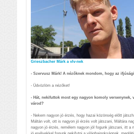
Grieszbacher Márk a vlv-nek
- Szervusz Márk! A nézőknek mondom, hogy az ifjúsági
- Üdvözlöm a nézőket!
- Hát, nekifuttok most egy nagyon komoly versenynek,
várod?
- Nekem nagyon jó érzés, hogy hazai közönség előtt játszh
Máltán volt, ott is nagyon jó érzés volt játszani, Máltára
nagyon jó érzés, remélem nagyon jól fogunk játszani, itt a 
jó esélyekkel fogunk nekifutni a világbajnokságnak, meglát