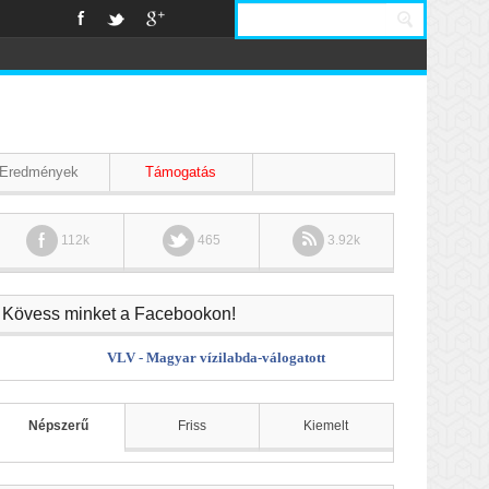
Eredmények
Támogatás
112k
465
3.92k
Kövess minket a Facebookon!
VLV - Magyar vízilabda-válogatott
Népszerű
Friss
Kiemelt