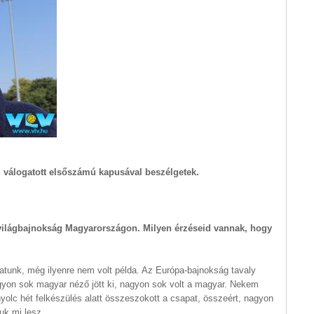
 válogatott elsőszámú kapusával beszélgetek.
 világbajnokság Magyarországon. Milyen érzéseid vannak, hogy
atunk, még ilyenre nem volt példa. Az Európa-bajnokság tavaly
 nagyon sok magyar néző jött ki, nagyon sok volt a magyar. Nekem
nyolc hét felkészülés alatt összeszokott a csapat, összeért, nagyon
juk mi lesz.