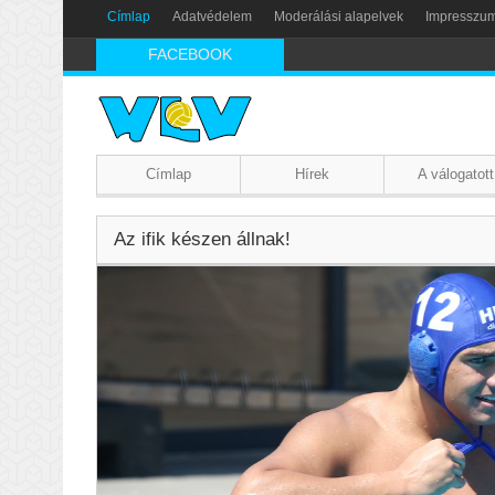
Címlap
Adatvédelem
Moderálási alapelvek
Impresszu
FACEBOOK
Címlap
Hírek
A válogatott
Az ifik készen állnak!