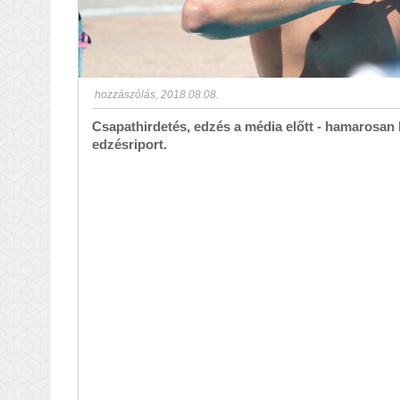
hozzászólás
,
2018.08.08.
Csapathirdetés, edzés a média előtt - hamarosan
edzésriport.