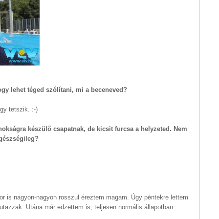
ogy lehet téged szólítani, mi a beceneved?
y tetszik. :-)
ajnokságra készülő csapatnak, de kicsit furcsa a helyzeted. Nem
egészségileg?
kor is nagyon-nagyon rosszul éreztem magam. Úgy péntekre lettem
utazzak. Utána már edzettem is, teljesen normális állapotban