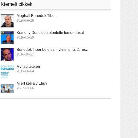
Kiemelt cikkek
Meghalt Benedek Tibor
2020-06-18
Kemény Dénes bejelentette lemondását
2018-05-29
Benedek Tibor befejezi - vlv-interjú, 2. rész
2016-10-21
A világ tetején
2013-08-04
Miért kell a vlv.hu?
2007-03-06