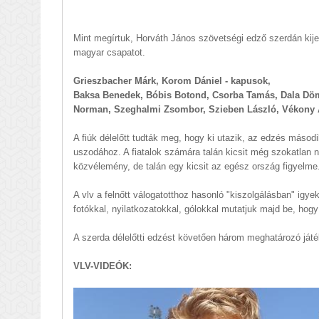
Mint megírtuk, Horváth János szövetségi edző szerdán kije
magyar csapatot.
Grieszbacher Márk, Korom Dániel - kapusok,
Baksa Benedek, Bóbis Botond, Csorba Tamás, Dala Döm
Norman, Szeghalmi Zsombor, Szieben László, Vékony 
A fiúk délelőtt tudták meg, hogy ki utazik, az edzés másod
uszodához. A fiatalok számára talán kicsit még szokatlan ny
közvélemény, de talán egy kicsit az egész ország figyelme
A vlv a felnőtt válogatotthoz hasonló "kiszolgálásban" igye
fotókkal, nyilatkozatokkal, gólokkal mutatjuk majd be, hogy
A szerda délelőtti edzést követően három meghatározó játé
VLV-VIDEÓK: