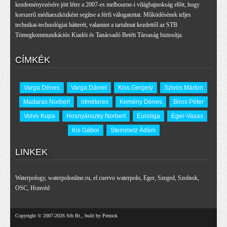
kezdeményezésére jött létre a 2007-es melbourne-i világbajnokság előtt, hogy
korszerű médiaeszközként segítse a férfi válogatottat. Működésének teljes
technikai-technológiai hátterét, valamint a tartalmat kezdettől az STB
Tömegkommunikációs Kiadói és Tanácsadó Betéti Társaság biztosítja.
CÍMKÉK
Varga Dénes
Varga Dániel
Kiss Gergely
Szivós Márton
Madaras Norbert
ötméteres
Kemény Dénes
Biros Péter
Volvo Kupa
Hosnyánszky Norbert
Euroliga
Eger-Vasas
Kis Gábor
Steinmetz Ádám
LINKEK
Waterpology
,
waterpolonline.ru
,
el cuervo waterpolo
,
Eger
,
Szeged
,
Szolnok
,
OSC
,
Honvéd
Copyright © 2007-2026 Stb Bt., built by Pernick