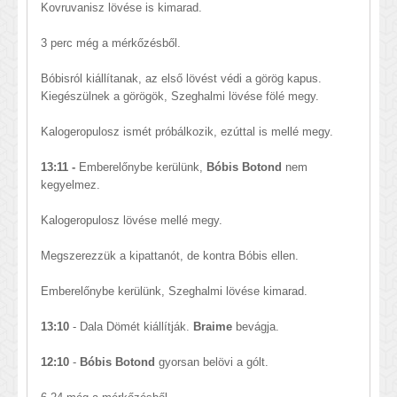
Kovruvanisz lövése is kimarad.
3 perc még a mérkőzésből.
Bóbisról kiállítanak, az első lövést védi a görög kapus.
Kiegészülnek a görögök, Szeghalmi lövése fölé megy.
Kalogeropulosz ismét próbálkozik, ezúttal is mellé megy.
13:11 -
Emberelőnybe kerülünk,
Bóbis Botond
nem
kegyelmez.
Kalogeropulosz lövése mellé megy.
Megszerezzük a kipattanót, de kontra Bóbis ellen.
Emberelőnybe kerülünk, Szeghalmi lövése kimarad.
13:10
- Dala Dömét kiállítják.
Braime
bevágja.
12:10
-
Bóbis Botond
gyorsan belövi a gólt.