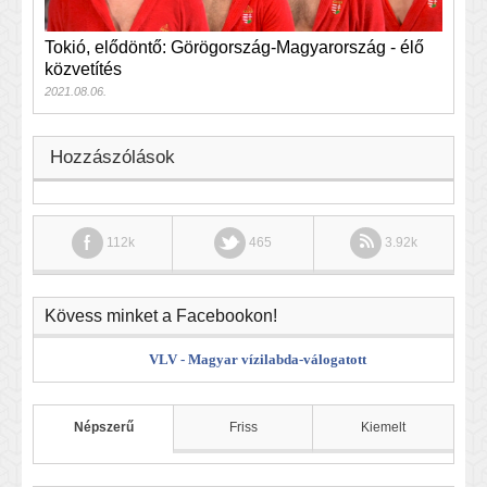
Tokió, elődöntő: Görögország-Magyarország - élő
közvetítés
2021.08.06.
Hozzászólások
112k
465
3.92k
Kövess minket a Facebookon!
VLV - Magyar vízilabda-válogatott
Népszerű
Friss
Kiemelt