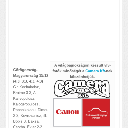
A világbajnokságon készült vlv-
Görögország-
fotók
minőségét a
Camera Kft
-nek
Magyarország 15:12
köszönhetjük.
(4:3, 3:3, 4:3, 4:3)
G.: Kechalarisz,
Braime 3-3, A.
Kalivopulosz,
Kalogeropulosz,
Papanikolaou, Dimou
2-2, Kovruvanisz, ill.
Bóbis 3, Baksa,
Csorba, Ekler 2-2,