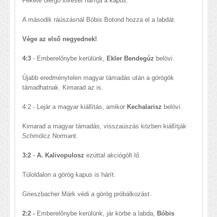
Fekete Gergő lövését hárítja a kapus.
A második ráúszásnál Bóbis Botond hozza el a labdát.
Vége az első negyednek!
4:3
- Emberelőnybe kerülünk,
Ekler Bendegúz
belövi.
Újabb eredménytelen magyar támadás után a görögök
támadhatnak. Kimarad az is.
4:2 - Lejár a magyar kiállítás, amikor
Kechalarisz
belövi.
Kimarad a magyar támadás, visszaúszás közben kiállítják
Schmölcz Normant.
3:2
-
A. Kalivopulosz
ezúttal akciógólt lő.
Túloldalon a görög kapus is hárít.
Grieszbacher Márk védi a görög próbálkozást.
2:2 -
Emberelőnybe kerülünk, jár körbe a labda,
Bóbis