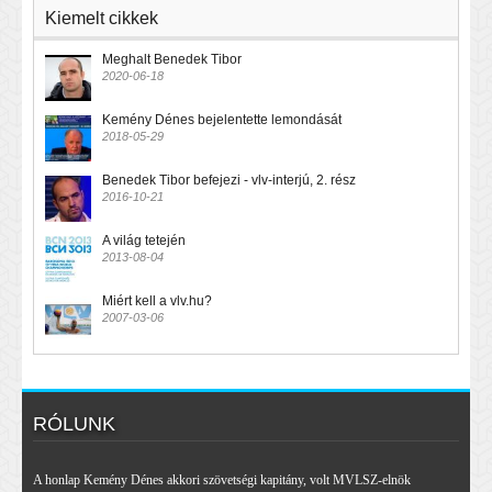
Kiemelt cikkek
Meghalt Benedek Tibor
2020-06-18
Kemény Dénes bejelentette lemondását
2018-05-29
Benedek Tibor befejezi - vlv-interjú, 2. rész
2016-10-21
A világ tetején
2013-08-04
Miért kell a vlv.hu?
2007-03-06
RÓLUNK
A honlap Kemény Dénes akkori szövetségi kapitány, volt MVLSZ-elnök