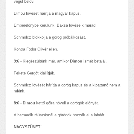
végül belövi.
Dimou lövését hárítja a magyar kapus.
Emberelőnybe kerülünk, Baksa lövése kimarad.
Schmölcz blokkolja a görög próbálkozást.
Kontra Fodor Olivér ellen.
9:6
- Kiegészültünk már, amikor
Dimou
ismét betalál.
Fekete Gergőt kiállítják.
Schmölcz lövését hárítja a görög kapus és a kipattanó nem a
miénk.
8:6
-
Dimou
kettő gólra növeli a görögök előnyét.
A harmadik ráúszásnál a görögök hozzák el a labdát.
NAGYSZÜNET!