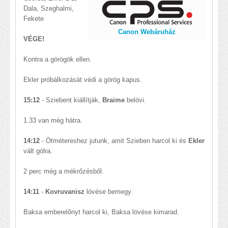
Dala, Szeghalmi,
Fekete
Canon Webáruház
VÉGE!
Kontra a görögök ellen.
Ekler próbálkozását védi a görög kapus.
15:12
- Sziebent kiállítják,
Braime
belövi.
1.33 van még hátra.
14:12
- Ötmétereshez jutunk, amit Szieben harcol ki és
Ekler
vált gólra.
2 perc még a mékrőzésből.
14:11
-
Kovruvanisz
lövése bemegy.
Baksa emberelőnyt harcol ki, Baksa lövése kimarad.