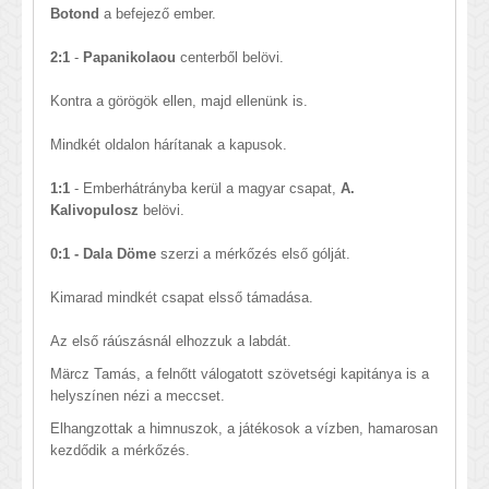
Botond
a befejező ember.
2:1
-
Papanikolaou
centerből belövi.
Kontra a görögök ellen, majd ellenünk is.
Mindkét oldalon hárítanak a kapusok.
1:1
- Emberhátrányba kerül a magyar csapat,
A.
Kalivopulosz
belövi.
0:1 -
Dala Döme
szerzi a mérkőzés első gólját.
Kimarad mindkét csapat elsső támadása.
Az első ráúszásnál elhozzuk a labdát.
Märcz Tamás, a felnőtt válogatott szövetségi kapitánya is a
helyszínen nézi a meccset.
Elhangzottak a himnuszok, a játékosok a vízben, hamarosan
kezdődik a mérkőzés.