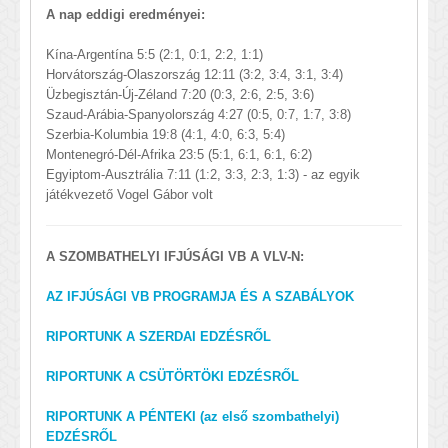
​A nap eddigi eredményei:
Kína-Argentína 5:5 (2:1, 0:1, 2:2, 1:1)
Horvátország-Olaszország 12:11 (3:2, 3:4, 3:1, 3:4)
Üzbegisztán-Új-Zéland 7:20 (0:3, 2:6, 2:5, 3:6)
Szaud-Arábia-Spanyolország 4:27 (0:5, 0:7, 1:7, 3:8)
Szerbia-Kolumbia 19:8 (4:1, 4:0, 6:3, 5:4)
Montenegró-Dél-Afrika 23:5 (5:1, 6:1, 6:1, 6:2)
Egyiptom-Ausztrália 7:11 (1:2, 3:3, 2:3, 1:3) - az egyik
játékvezető Vogel Gábor volt
A SZOMBATHELYI IFJÚSÁGI VB A VLV-N:
AZ IFJÚSÁGI VB PROGRAMJA ÉS A SZABÁLYOK
RIPORTUNK A SZERDAI EDZÉSRŐL
RIPORTUNK A CSÜTÖRTÖKI EDZÉSRŐL
RIPORTUNK A PÉNTEKI (az első szombathelyi)
EDZÉSRŐL