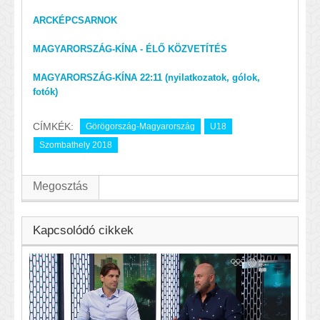
ARCKÉPCSARNOK
MAGYARORSZÁG-KÍNA - ÉLŐ KÖZVETÍTÉS
MAGYARORSZÁG-KÍNA 22:11 (nyilatkozatok, gólok,
fotók)
CÍMKÉK:
Görögország-Magyarország
U18
Szombathely 2018
Megosztás
Kapcsolódó cikkek