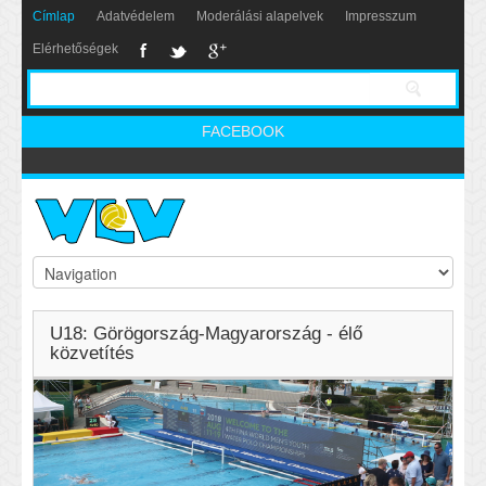
Címlap
Adatvédelem
Moderálási alapelvek
Impresszum
Elérhetőségek
FACEBOOK
U18: Görögország-Magyarország - élő
közvetítés