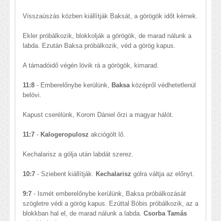
Visszaúszás közben kiállítják Baksát, a görögök időt kérnek.
Ekler próbálkozik, blokkolják a görögök, de marad nálunk a
labda. Ezután Baksa próbálkozik, véd a görög kapus.
A támadóidő végén lövik rá a görögök, kimarad.
11:8
- Emberelőnybe kerülünk,
Baksa
középről védhetetlenül
belövi.
Kapust cserélünk, Korom Dániel őrzi a magyar hálót.
11:7
-
Kalogeropulosz
akciógólt lő.
Kechalarisz a gólja után labdát szerez.
10:7
- Sziebent kiállítják.
Kechalarisz
gólra váltja az előnyt.
9:7
- Ismét emberelőnybe kerülünk, Baksa próbálkozását
szögletre védi a görög kapus. Ezúttal Bóbis próbálkozik, az a
blokkban hal el, de marad nálunk a labda.
Csorba Tamás