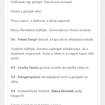
Kiállítanak egy görögöt, Dala lövése kimarad.
Kontra a görögök ellen.
Rossz passz, a játékszer a görög kapusnál.
Baksa Benedeket kiállítják.
Grammatikosz lövése kimarad.
5:6
-
Fekete Gergő
beúszik a kapu elé és elhajlásból betalál.
Sziebent kiállítják, kimarad a görögök próbálkozást, de a
kipattanót megszerzik. Aztán a labda is a magyar kapus előtt
landol.
5:5 - Csorba Tamás
gyorsan szintén akciógóllal válaszol.
5:4 - Kalogeropulosz
akciógóljával ismét a görögöké az
előny.
4:4
- Emberelőnybe kerülünk,
Baksa Benedek
pedig
kiegyenlít.