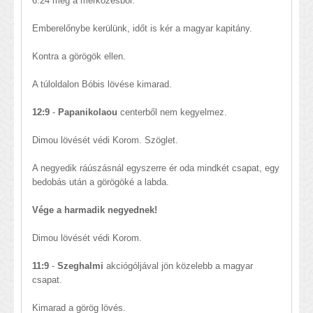
6.24 még a mérkőzésből.
Emberelőnybe kerülünk, időt is kér a magyar kapitány.
Kontra a görögök ellen.
A túloldalon Bóbis lövése kimarad.
12:9
-
Papanikolaou
centerből nem kegyelmez.
Dimou lövését védi Korom. Szöglet.
A negyedik ráúszásnál egyszerre ér oda mindkét csapat, egy
bedobás után a görögöké a labda.
Vége a harmadik negyednek!
Dimou lövését védi Korom.
11:9
-
Szeghalmi
akciógóljával jön közelebb a magyar
csapat.
Kimarad a görög lövés.