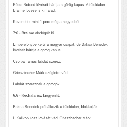
Bóbis Botond lövését hárítja a görög kapus. A túloldalon
Braime lövése is kimarad.
Kevesebb, mint 1 perc még a negyedből.
7:6
-
Braime
akciógólt lő.
Emberelőnybe kerül a magyar csapat, de Baksa Benedek
lövését hárítja a görög kapus.
Csorba Tamás labdát szerez.
Grieszbacher Márk szögletre véd.
Labdát szereznek a görögök.
6:6
-
Kechalarisz
kiegyenlít.
Baksa Benedek próbálkozik a túloldalon, blokkolják.
I. Kalivopulosz lövését védi Grieszbacher Márk.