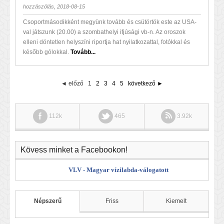
hozzászólás, 2018-08-15
Csoportmásodikként megyünk tovább és csütörtök este az USA-
val játszunk (20.00) a szombathelyi ifjúsági vb-n. Az oroszok
elleni döntetlen helyszíni riportja hat nyilatkozattal, fotókkal és
később gólokkal.
Tovább...
◄ előző
1
2
3
4
5
következő ►
112k
465
3.92k
Kövess minket a Facebookon!
VLV - Magyar vízilabda-válogatott
Népszerű
Friss
Kiemelt