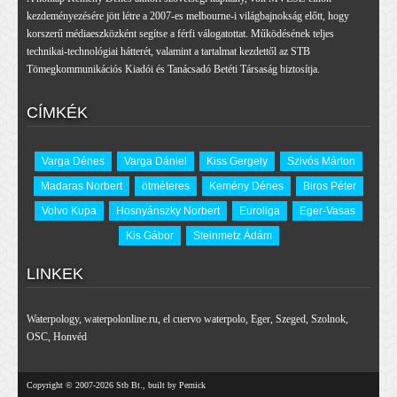
kezdeményezésére jött létre a 2007-es melbourne-i világbajnokság előtt, hogy
korszerű médiaeszközként segítse a férfi válogatottat. Működésének teljes
technikai-technológiai hátterét, valamint a tartalmat kezdettől az STB
Tömegkommunikációs Kiadói és Tanácsadó Betéti Társaság biztosítja.
CÍMKÉK
Varga Dénes
Varga Dániel
Kiss Gergely
Szivós Márton
Madaras Norbert
ötméteres
Kemény Dénes
Biros Péter
Volvo Kupa
Hosnyánszky Norbert
Euroliga
Eger-Vasas
Kis Gábor
Steinmetz Ádám
LINKEK
Waterpology
,
waterpolonline.ru
,
el cuervo waterpolo
,
Eger
,
Szeged
,
Szolnok
,
OSC
,
Honvéd
Copyright © 2007-2026 Stb Bt., built by Pernick