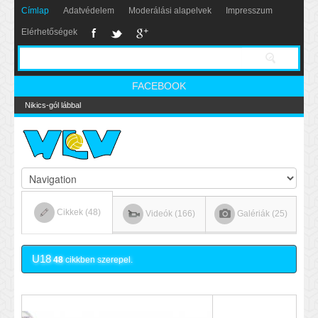
Címlap
Adatvédelem
Moderálási alapelvek
Impresszum
Elérhetőségek
FACEBOOK
Nikics-gól lábbal
Cikkek (48)
Videók (166)
Galériák (25)
U18
48
cikkben szerepel.