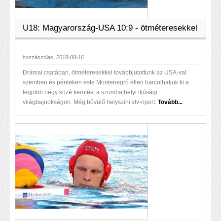
U18: Magyarország-USA 10:9 - ötméteresekkel
hozzászólás, 2018-08-16
Drámai csatában, ötméteresekkel továbbjutottunk az USA-val
szemben és pénteken este Montenegró ellen harcolhatjuk ki a
legjobb négy közé kerülést a szombathelyi ifjúsági
világbajnokságon. Még bővülő helyszíni vlv-riport:
Tovább...