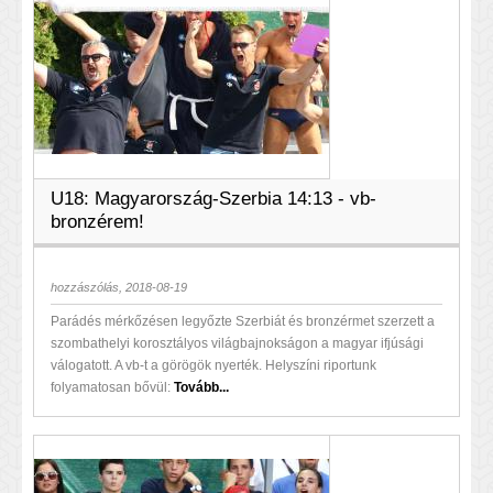
U18: Magyarország-Szerbia 14:13 - vb-
bronzérem!
hozzászólás, 2018-08-19
Parádés mérkőzésen legyőzte Szerbiát és bronzérmet szerzett a
szombathelyi korosztályos világbajnokságon a magyar ifjúsági
válogatott. A vb-t a görögök nyerték. Helyszíni riportunk
folyamatosan bővül:
Tovább...