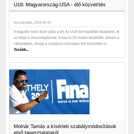
U18: Magyarország-USA - élő közvetítés
hozzászólás, 2018-08-16
A legjobb nyolc közé jutás a tét. Az USA-tól legutóbb kikaptunk, itt
az ideje a visszavágásnak. A meccs 20 órakor kezdődik, stream a
cikkünkben, ahogy a szokásos szöveges élő közvetítés is.
Tovább...
Molnár Tamás a kísérleti szabálymódosítások
első tapasztalatairól