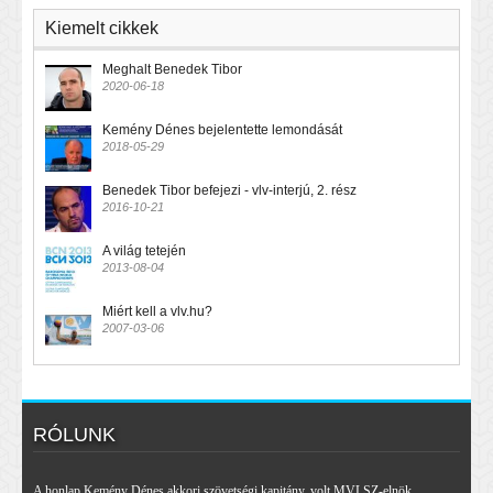
Kiemelt cikkek
Meghalt Benedek Tibor
2020-06-18
Kemény Dénes bejelentette lemondását
2018-05-29
Benedek Tibor befejezi - vlv-interjú, 2. rész
2016-10-21
A világ tetején
2013-08-04
Miért kell a vlv.hu?
2007-03-06
RÓLUNK
A honlap Kemény Dénes akkori szövetségi kapitány, volt MVLSZ-elnök