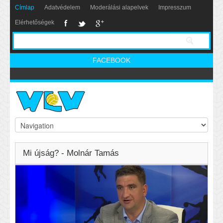
Címlap
Adatvédelem
Moderálási alapelvek
Impresszum
Elérhetőségek
FACEBOOK
Mi újság? - Molnár Tamás