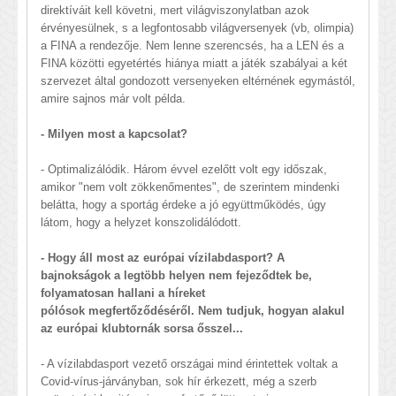
direktíváit kell követni, mert világviszonylatban azok
érvényesülnek, s a legfontosabb világversenyek (vb, olimpia)
a FINA a rendezője. Nem lenne szerencsés, ha a LEN és a
FINA közötti egyetértés hiánya miatt a játék szabályai a két
szervezet által gondozott versenyeken eltérnének egymástól,
amire sajnos már volt példa.
- Milyen most a kapcsolat?
- Optimalizálódik. Három évvel ezelőtt volt egy időszak,
amikor "nem volt zökkenőmentes", de szerintem mindenki
belátta, hogy a sportág érdeke a jó együttműködés, úgy
látom, hogy a helyzet konszolidálódott.
- Hogy áll most az európai vízilabdasport? A
bajnokságok a legtöbb helyen nem fejeződtek be,
folyamatosan hallani a híreket
pólósok megfertőződéséről. Nem tudjuk, hogyan alakul
az európai klubtornák sorsa ősszel...
- A vízilabdasport vezető országai mind érintettek voltak a
Covid-vírus-járványban, sok hír érkezett, még a szerb