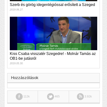
Szerb és görög idegenlégióssal erősített a Szeged
2019.06.27.
Kiss Csaba visszatér Szegedre! - Molnár Tamás az
OB1-be jutásról
2019.05.30.
Hozzászólások
112k
465
3.92k