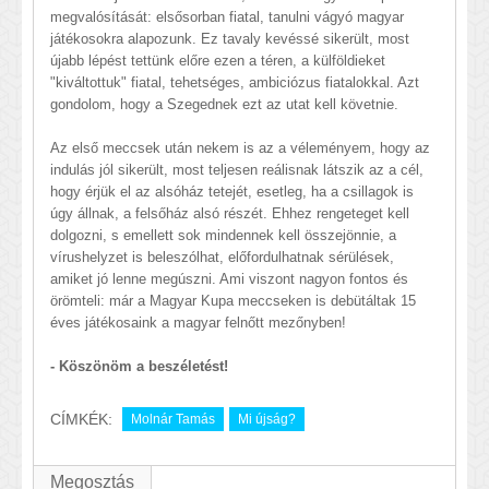
megvalósítását: elsősorban fiatal, tanulni vágyó magyar
játékosokra alapozunk. Ez tavaly kevéssé sikerült, most
újabb lépést tettünk előre ezen a téren, a külföldieket
"kiváltottuk" fiatal, tehetséges, ambiciózus fiatalokkal. Azt
gondolom, hogy a Szegednek ezt az utat kell követnie.
Az első meccsek után nekem is az a véleményem, hogy az
indulás jól sikerült, most teljesen reálisnak látszik az a cél,
hogy érjük el az alsóház tetejét, esetleg, ha a csillagok is
úgy állnak, a felsőház alsó részét. Ehhez rengeteget kell
dolgozni, s emellett sok mindennek kell összejönnie, a
vírushelyzet is beleszólhat, előfordulhatnak sérülések,
amiket jó lenne megúszni. Ami viszont nagyon fontos és
örömteli: már a Magyar Kupa meccseken is debütáltak 15
éves játékosaink a magyar felnőtt mezőnyben!
- Köszönöm a beszéletést!
CÍMKÉK:
Molnár Tamás
Mi újság?
Megosztás