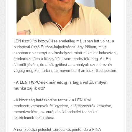
LEN tisztújító közgyűlése eredetileg májusban lett volna, a
budapesti úszó Európa-bajnoksággal egy időben, mivel
azonban a versenyt a vírushelyzet miatt el kellett halasztani,
értelemszerűen a közgyűlést sem rendezték meg. Az Eb
átkerült jövőre, de a közgyűlést a szabályok szerint ez év
végéig meg kell tartani, az november 8-án lesz, Budapesten.
- A LEN TWPC-nek már eddig is tagja voltál, milyen
munka zajlik ott?
- A bizottság hatáskörébe tartozik a LEN által
rendezett versenyek felügyelete, a játékvezetők képzése,
menedzselése, az európai vízilabdaélet technikai
feltételeinek biztosítása.
A nemzetközi pólóélet Európa-központú, de a FINA