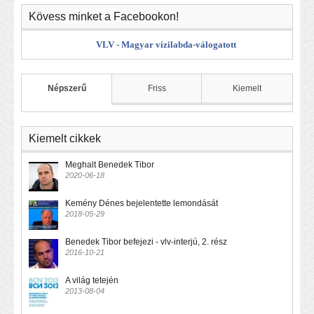
Kövess minket a Facebookon!
VLV - Magyar vízilabda-válogatott
Népszerű
Friss
Kiemelt
Kiemelt cikkek
Meghalt Benedek Tibor
2020-06-18
Kemény Dénes bejelentette lemondását
2018-05-29
Benedek Tibor befejezi - vlv-interjú, 2. rész
2016-10-21
A világ tetején
2013-08-04