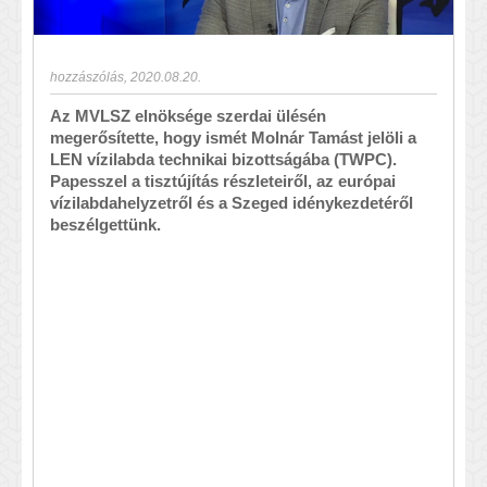
hozzászólás
,
2020.08.20.
Az MVLSZ elnöksége szerdai ülésén
megerősítette, hogy ismét Molnár Tamást jelöli a
LEN vízilabda technikai bizottságába (TWPC).
Papesszel a tisztújítás részleteiről, az európai
vízilabdahelyzetről és a Szeged idénykezdetéről
beszélgettünk.