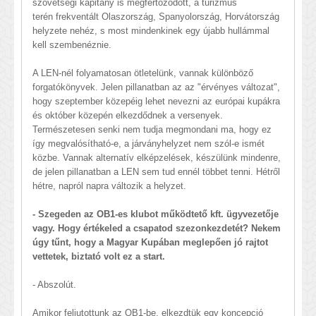
szövetségi kapitány is megfertőződött, a turizmus
terén frekventált Olaszország, Spanyolország, Horvátország
helyzete nehéz, s most mindenkinek egy újabb hullámmal
kell szembenéznie.
A LEN-nél folyamatosan ötletelünk, vannak különböző
forgatókönyvek. Jelen pillanatban az az "érvényes változat",
hogy szeptember közepéig lehet nevezni az európai kupákra
és október közepén elkezdődnek a versenyek.
Természetesen senki nem tudja megmondani ma, hogy ez
így megvalósítható-e, a járványhelyzet nem szól-e ismét
közbe. Vannak alternatív elképzelések, készülünk mindenre,
de jelen pillanatban a LEN sem tud ennél többet tenni. Hétről
hétre, napról napra változik a helyzet.
- Szegeden az OB1-es klubot működtető kft. ügyvezetője
vagy. Hogy értékeled a csapatod szezonkezdetét? Nekem
úgy tűnt, hogy a Magyar Kupában meglepően jó rajtot
vettetek, biztató volt ez a start.
- Abszolút.
Amikor feljutottunk az OB1-be, elkezdtük egy koncepció