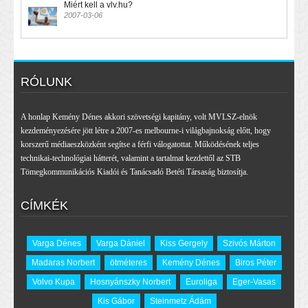
Miért kell a vlv.hu?
2007-03-06
RÓLUNK
A honlap Kemény Dénes akkori szövetségi kapitány, volt MVLSZ-elnök
kezdeményezésére jött létre a 2007-es melbourne-i világbajnokság előtt, hogy
korszerű médiaeszközként segítse a férfi válogatottat. Működésének teljes
technikai-technológiai hátterét, valamint a tartalmat kezdettől az STB
Tömegkommunikációs Kiadói és Tanácsadó Betéti Társaság biztosítja.
CÍMKÉK
Varga Dénes
Varga Dániel
Kiss Gergely
Szivós Márton
Madaras Norbert
ötméteres
Kemény Dénes
Biros Péter
Volvo Kupa
Hosnyánszky Norbert
Euroliga
Eger-Vasas
Kis Gábor
Steinmetz Ádám