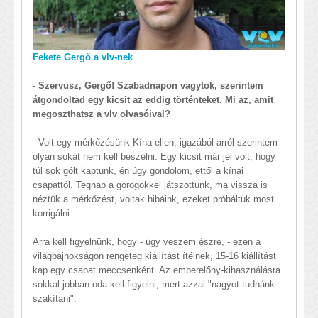
Fekete Gergő a vlv-nek
- Szervusz, Gergő! Szabadnapon vagytok, szerintem
átgondoltad egy kicsit az eddig történteket. Mi az, amit
megoszthatsz a vlv olvasóival?
- Volt egy mérkőzésünk Kína ellen, igazából arról szerintem
olyan sokat nem kell beszélni. Egy kicsit már jel volt, hogy
túl sok gólt kaptunk, én úgy gondolom, ettől a kínai
csapattól. Tegnap a görögökkel játszottunk, ma vissza is
néztük a mérkőzést, voltak hibáink, ezeket próbáltuk most
korrigálni.
Arra kell figyelnünk, hogy - úgy veszem észre, - ezen a
világbajnokságon rengeteg kiállítást ítélnek, 15-16 kiállítást
kap egy csapat meccsenként. Az emberelőny-kihasználásra
sokkal jobban oda kell figyelni, mert azzal "nagyot tudnánk
szakítani".