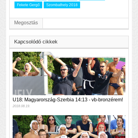
Fekete Gergő
Szombathely 2018
Megosztás
Kapcsolódó cikkek
U18: Magyarország-Szerbia 14:13 - vb-bronzérem!
2018.08.19.