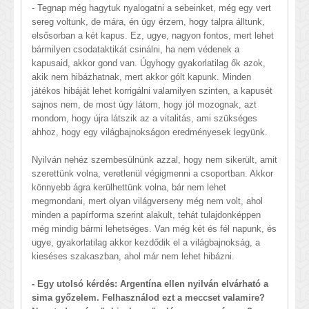
- Tegnap még hagytuk nyalogatni a sebeinket, még egy vert
sereg voltunk, de mára, én úgy érzem, hogy talpra álltunk,
elsősorban a két kapus. Ez, ugye, nagyon fontos, mert lehet
bármilyen csodataktikát csinálni, ha nem védenek a
kapusaid, akkor gond van. Úgyhogy gyakorlatilag ők azok,
akik nem hibázhatnak, mert akkor gólt kapunk. Minden
játékos hibáját lehet korrigálni valamilyen szinten, a kapusét
sajnos nem, de most úgy látom, hogy jól mozognak, azt
mondom, hogy újra látszik az a vitalitás, ami szükséges
ahhoz, hogy egy világbajnokságon eredményesek legyünk.
Nyilván nehéz szembesülnünk azzal, hogy nem sikerült, amit
szerettünk volna, veretlenül végigmenni a csoportban. Akkor
könnyebb ágra kerülhettünk volna, bár nem lehet
megmondani, mert olyan világverseny még nem volt, ahol
minden a papírforma szerint alakult, tehát tulajdonképpen
még mindig bármi lehetséges. Van még két és fél napunk, és
ugye, gyakorlatilag akkor kezdődik el a világbajnokság, a
kieséses szakaszban, ahol már nem lehet hibázni.
- Egy utolsó kérdés: Argentína ellen nyilván elvárható a
sima győzelem. Felhasználod ezt a meccset valamire?