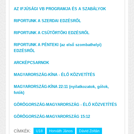
AZ IFJÚSÁGI VB PROGRAMJA ÉS A SZABÁLYOK
RIPORTUNK A SZERDAI EDZÉSRŐL
RIPORTUNK A CSÜTÖRTÖKI EDZÉSRŐL
RIPORTUNK A PÉNTEKI (az első szombathelyi)
EDZÉSRŐL
ARCKÉPCSARNOK
MAGYARORSZÁG-KÍNA - ÉLŐ KÖZVETÍTÉS
MAGYARORSZÁG-KÍNA 22:11 (nyilatkozatok, gólok,
fotók)
GÖRÖGORSZÁG-MAGYARORSZÁG - ÉLŐ KÖZVETÍTÉS
GÖRÖGORSZÁG-MAGYARORSZÁG 15:12
CÍMKÉK:
U18
Horváth János
Dávid Zoltán