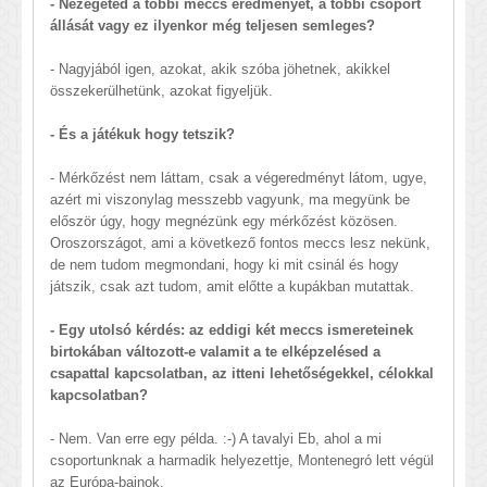
- Nézegeted a többi meccs eredményét, a többi csoport
állását vagy ez ilyenkor még teljesen semleges?
- Nagyjából igen, azokat, akik szóba jöhetnek, akikkel
összekerülhetünk, azokat figyeljük.
- És a játékuk hogy tetszik?
- Mérkőzést nem láttam, csak a végeredményt látom, ugye,
azért mi viszonylag messzebb vagyunk, ma megyünk be
először úgy, hogy megnézünk egy mérkőzést közösen.
Oroszországot, ami a következő fontos meccs lesz nekünk,
de nem tudom megmondani, hogy ki mit csinál és hogy
játszik, csak azt tudom, amit előtte a kupákban mutattak.
- Egy utolsó kérdés: az eddigi két meccs ismereteinek
birtokában változott-e valamit a te elképzelésed a
csapattal kapcsolatban, az itteni lehetőségekkel, célokkal
kapcsolatban?
- Nem. Van erre egy példa. :-) A tavalyi Eb, ahol a mi
csoportunknak a harmadik helyezettje, Montenegró lett végül
az Európa-bajnok.