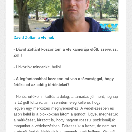
Dávid Zoltán a vlv-nek
- Dávid Zoltánt köszöntöm a vlv kamerája előtt, szervusz,
Zoli!
- Üdvözlök mindenkit, helló!
- A legfontosabbal kezdem: mi van a társasággal, hogy
értékeled az eddig történteket?
- Nehéz értékelni, kettős a dolog, a támadás jól ment, tegnap
is 12 gólt lőttünk, ami szerintem elég kellene, hogy
legyen egy mérkőzés megnyeréséhez. A védekezésben és
azon belül is a blokkokban látom a gondot. Ugye, megnéztük
a mérkőzést, látszott is, hogy nagyon rosszul pozicionáljuk
magunkat a védekezésben. Feltesszük a kezet, de nem azt
a részét fogjuk, blokkoljuk a kapunak, amit kellene. Kívülről