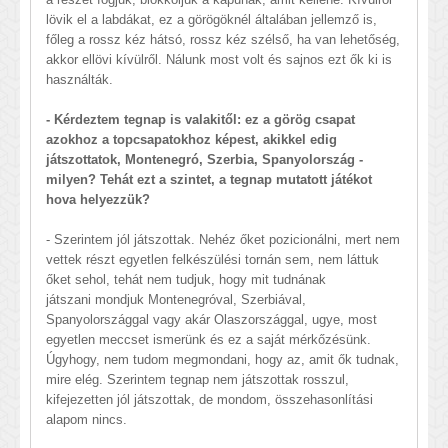
lövik el a labdákat, ez a görögöknél általában jellemző is,
főleg a rossz kéz hátsó, rossz kéz szélső, ha van lehetőség,
akkor ellövi kívülről. Nálunk most volt és sajnos ezt ők ki is
használták.
- Kérdeztem tegnap is valakitől: ez a görög csapat
azokhoz a topcsapatokhoz képest, akikkel edig
játszottatok, Montenegró, Szerbia, Spanyolország -
milyen? Tehát ezt a szintet, a tegnap mutatott játékot
hova helyezzük?
- Szerintem jól játszottak. Nehéz őket pozicionálni, mert nem
vettek részt egyetlen felkészülési tornán sem, nem láttuk
őket sehol, tehát nem tudjuk, hogy mit tudnának
játszani mondjuk Montenegróval, Szerbiával,
Spanyolországgal vagy akár Olaszországgal, ugye, most
egyetlen meccset ismerünk és ez a saját mérkőzésünk.
Úgyhogy, nem tudom megmondani, hogy az, amit ők tudnak,
mire elég. Szerintem tegnap nem játszottak rosszul,
kifejezetten jól játszottak, de mondom, összehasonlítási
alapom nincs.