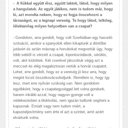
- A fiúkkal együtt élsz, együtt laktok, látod, hogy milyen
a hangulatuk. Az egyik játékos, nem is tudom már, hogy
ki, azt mondta nekem, hogy ez fogja összehozni a
társaságot, ez a tegnapi vereség. Te hogy látod, lelkileg,
lélektanilag milyen helyzetben van a csapat?
- Gondolom, arra gondolt, hogy volt Szerbiában egy hasonló
szituáció, amikor a spanyolok ellen kikaptunk a döntőbe
jutásért és aztán másnap a horvátokat megvertük úgy, hogy
több sebtől is vérzett a csapat, kipontozódások, sérülés,
volt, akit kiütöttek. Két cserével játszottuk végig azt a
meccset és elég magabiztosan vertük a horvát csapatot.
Lehet, erre gondolt, hogy ez a vereség jó lesz arra, hogy
megint kicsit összekovácsolodjunk. Remélem is, hogy így
lesz, mert erre nyilván szükség van. Nem gondolom
egyébként, hogy a csapategységgel lett volna gondunk,
hanem inkább azzal, hogy nagyon gyenge volt a
védekezésben a blokkolás, nem igazán tudtunk segíteni a
kapusnak. Emiatt vagy nem tudom miért, a
kapusteljesítmény sem érte el azt a szintet, amit azért
elvártunk volna.