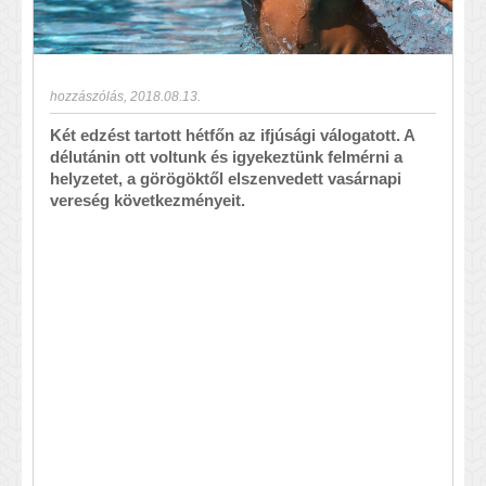
hozzászólás
,
2018.08.13.
Két edzést tartott hétfőn az ifjúsági válogatott. A
délutánin ott voltunk és igyekeztünk felmérni a
helyzetet, a görögöktől elszenvedett vasárnapi
vereség következményeit.