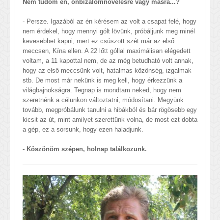
Nem tudom én, önbizalomnövelésre vagy másra...?
- Persze. Igazából az én kérésem az volt a csapat felé, hogy
nem érdekel, hogy mennyi gólt lövünk, próbáljunk meg minél
kevesebbet kapni, mert ez csúszott szét már az első
meccsen, Kína ellen. A 22 lőtt góllal maximálisan elégedett
voltam, a 11 kapottal nem, de az még betudható volt annak,
hogy az első meccsünk volt, hatalmas közönség, izgalmak
stb. De most már nekünk is meg kell, hogy érkezzünk a
világbajnokságra. Tegnap is mondtam neked, hogy nem
szeretnénk a célunkon változtatni, módosítani. Megyünk
tovább, megpróbálunk tanulni a hibákból és bár rögösebb egy
kicsit az út, mint amilyet szerettünk volna, de most ezt dobta
a gép, ez a sorsunk, hogy ezen haladjunk.
- Köszönöm szépen, holnap találkozunk.