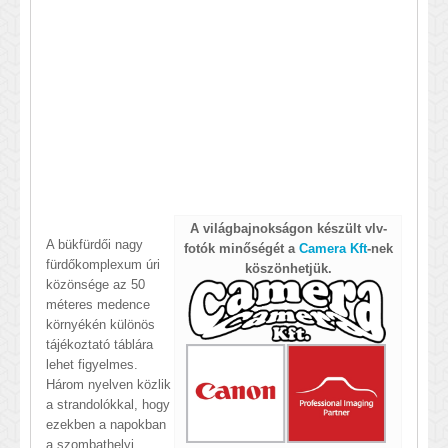
A világbajnokságon készült vlv-
A bükfürdői nagy
fotók
minőségét a
Camera Kft
-nek
fürdőkomplexum úri
köszönhetjük.
közönsége az 50
méteres medence
környékén különös
tájékoztató táblára
lehet figyelmes.
Három nyelven közlik
a strandolókkal, hogy
ezekben a napokban
a szombathelyi