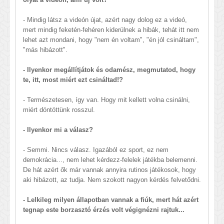
- Mindig látsz a videón újat, azért nagy dolog ez a videó,
mert mindig feketén-fehéren kiderülnek a hibák, tehát itt nem
lehet azt mondani, hogy "nem én voltam", "én jól csináltam",
"más hibázott".
- Ilyenkor megállítjátok és odamész, megmutatod, hogy
te, itt, most miért ezt csináltad!?
- Természetesen, így van. Hogy mit kellett volna csinálni,
miért döntöttünk rosszul.
- Ilyenkor mi a válasz?
- Semmi. Nincs válasz. Igazából ez sport, ez nem
demokrácia..., nem lehet kérdezz-felelek játékba belemenni.
De hát azért ők már vannak annyira rutinos játékosok, hogy
aki hibázott, az tudja. Nem szokott nagyon kérdés felvetődni.
- Lelkileg milyen állapotban vannak a fiúk, mert hát azért
tegnap este borzasztó érzés volt végignézni rajtuk...