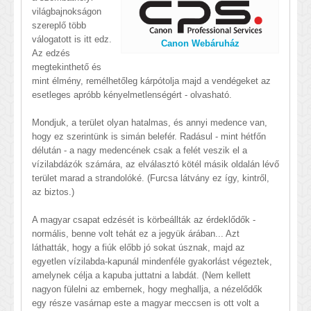
világbajnokságon
szereplő több
válogatott is itt edz.
Canon Webáruház
Az edzés
megtekinthető és
mint élmény, remélhetőleg kárpótolja majd a vendégeket az
esetleges apróbb kényelmetlenségért - olvasható.
Mondjuk, a terület olyan hatalmas, és annyi medence van,
hogy ez szerintünk is simán belefér. Radásul - mint hétfőn
délután - a nagy medencének csak a felét veszik el a
vízilabdázók számára, az elválasztó kötél másik oldalán lévő
terület marad a strandolóké. (Furcsa látvány ez így, kintről,
az biztos.)
A magyar csapat edzését is körbeállták az érdeklődők -
normális, benne volt tehát ez a jegyük árában... Azt
láthatták, hogy a fiúk előbb jó sokat úsznak, majd az
egyetlen vízilabda-kapunál mindenféle gyakorlást végeztek,
amelynek célja a kapuba juttatni a labdát. (Nem kellett
nagyon fülelni az embernek, hogy meghallja, a nézelődők
egy része vasárnap este a magyar meccsen is ott volt a