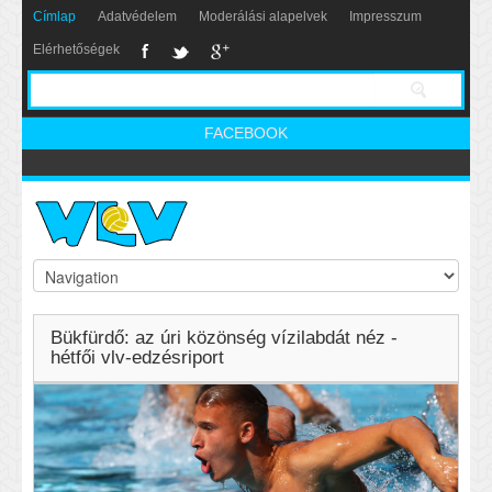
Címlap
Adatvédelem
Moderálási alapelvek
Impresszum
Elérhetőségek
FACEBOOK
Bükfürdő: az úri közönség vízilabdát néz -
hétfői vlv-edzésriport