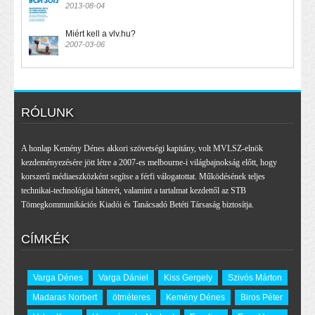
2013-08-04
Miért kell a vlv.hu?
2007-03-06
RÓLUNK
A honlap Kemény Dénes akkori szövetségi kapitány, volt MVLSZ-elnök
kezdeményezésére jött létre a 2007-es melbourne-i világbajnokság előtt, hogy
korszerű médiaeszközként segítse a férfi válogatottat. Működésének teljes
technikai-technológiai hátterét, valamint a tartalmat kezdettől az STB
Tömegkommunikációs Kiadói és Tanácsadó Betéti Társaság biztosítja.
CÍMKÉK
Varga Dénes
Varga Dániel
Kiss Gergely
Szivós Márton
Madaras Norbert
ötméteres
Kemény Dénes
Biros Péter