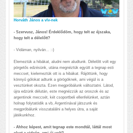
Horváth János a vlv-nek
- Szervusz, János! Érdeklődöm, hogy telt az éjszaka,
hogy telt a délelőtt?
- Vidáman, nyilván... :-)
Elemeztük a hibákat, aludni nem aludtunk. Délelőtt volt egy
pörgetős edzésünk, utána megnéztük együtt a tegnap esti
meccset, kielemeztük ott is a hibákat. Rájöttünk, hogy
könnyű gólokat adtunk a görögöknek, ami végül is a
vesztünket okozta. Ezen megpróbálunk változtatni. Látod,
újra edzünk délután, este megnézzük az oroszok és az
argentinok meccsét, két csoportbeli ellenfelünket, aztán
holnap folytatódik a vb, Argentínával játszunk és
megpróbálunk visszatalálni a helyes útra, a saját
játékunkhoz.
- Ahhoz képest, amit tegnap este mondtál, láttál most
olyat a videón, ami új volt?