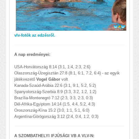
vlv-fotók az edzésről.
A nap eredményei:
USA-Horvátország 8:14 (3:1, 1:4, 2:3, 2:6)
Olaszország-Üzegisztán 27:8 (8:1, 6:1, 7:2, 6:4) - az egyik
játékvezető
Vogel Gábor
volt
Kanada-Szaúd-Arábia 22:6 (3:1, 9:1, 5:2, 5:2)
Spanyolország-Szerbia 8:9 (3:3, 3:2, 1:2, 1:2)
Brazília-Montenegró 7:12 (2:3, 3:3, 2:3, 0:3)
Dél-Afrika-Egyiptom 14:14 (1:5, 4:4, 5:2, 4:3)
Oroszország-Kína 15:2 (3:0, 1:1, 5:1, 6:0)
Argentína-Görögország 3:12 (2:4, 0:4, 1:2, 0:3)
A SZOMBATHELYI IFJÚSÁGI VB A VLV-N: