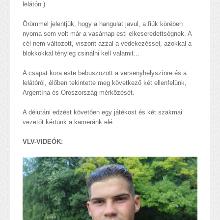
lelátón.)
Örömmel jelentjük, hogy a hangulat javul, a fiúk körében
nyoma sem volt már a vasárnap esti elkeseredettségnek. A
cél nem változott, viszont azzal a védekezéssel, azokkal a
blokkokkal tényleg csinálni kell valamit...
A csapat kora este bebuszozott a versenyhelyszínre és a
lelátóról, élőben tekintette meg következő két ellenfelünk,
Argentína és Oroszország mérkőzését.
A délutáni edzést követően egy játékost és két szakmai
vezetőt kértünk a kameránk elé.
VLV-VIDEÓK: