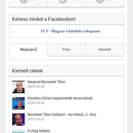
Kövess minket a Facebookon!
VLV - Magyar vízilabda-válogatott
Népszerű
Friss
Kiemelt
Kiemelt cikkek
Meghalt Benedek Tibor
2020-06-18
Kemény Dénes bejelentette lemondását
2018-05-29
Benedek Tibor befejezi - vlv-interjú, 2. rész
2016-10-21
A világ tetején