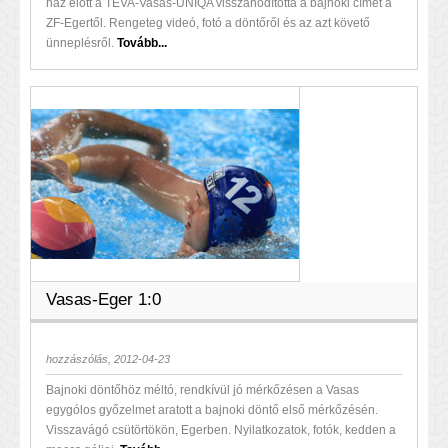
ház előtt a TEVA-Vasas-UNIQA visszahódította a bajnoki címet a
ZF-Egertől. Rengeteg videó, fotó a döntőről és az azt követő
ünneplésről.
Tovább...
Vasas-Eger 1:0
hozzászólás, 2012-04-23
Bajnoki döntőhöz méltó, rendkívül jó mérkőzésen a Vasas
egygólos győzelmet aratott a bajnoki döntő első mérkőzésén.
Visszavágó csütörtökön, Egerben. Nyilatkozatok, fotók, kedden a