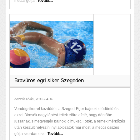
meccs góljai.
Tovább...
Bravúros egri siker Szegeden
hozzászólás, 2012-04-10
Vendégsikerrel kezdődött a Szeged-Eger bajnoki elődöntő és
ezzel Birosék nagy lépést tettek előre afelé, hogy döntőbe
jussanak, s megvédjék bajnoki címüket. Fotók, a remek mérkőzés
után készült helyszíni nyilatkozatok már most, a meccs összes
gólja szerdán este.
Tovább...