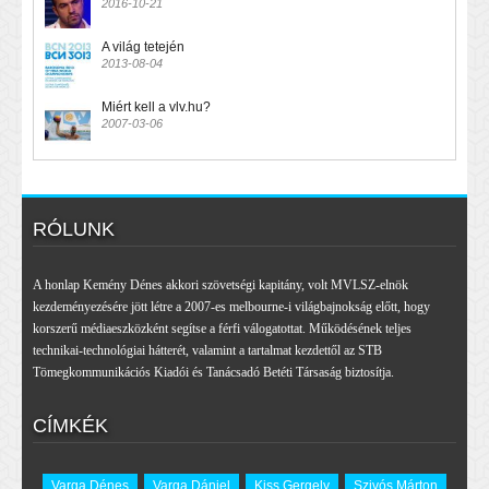
2016-10-21
A világ tetején
2013-08-04
Miért kell a vlv.hu?
2007-03-06
RÓLUNK
A honlap Kemény Dénes akkori szövetségi kapitány, volt MVLSZ-elnök
kezdeményezésére jött létre a 2007-es melbourne-i világbajnokság előtt, hogy
korszerű médiaeszközként segítse a férfi válogatottat. Működésének teljes
technikai-technológiai hátterét, valamint a tartalmat kezdettől az STB
Tömegkommunikációs Kiadói és Tanácsadó Betéti Társaság biztosítja.
CÍMKÉK
Varga Dénes
Varga Dániel
Kiss Gergely
Szivós Márton