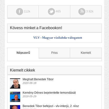
112k
465
3.92k
Kövess minket a Facebookon!
VLV - Magyar vízilabda-válogatott
Népszerű
Friss
Kiemelt
Kiemelt cikkek
Meghalt Benedek Tibor
2020-06-18
Kemény Dénes bejelentette lemondását
2018-05-29
Benedek Tibor befejezi - vlv-interjú, 2. rész