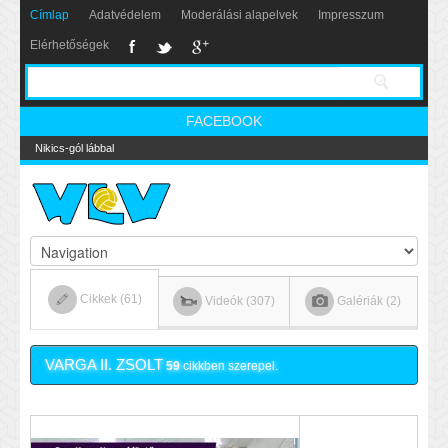
Címlap
Adatvédelem
Moderálási alapelvek
Impresszum
Elérhetőségek
FACEBOOK
Nikics-gól lábbal
Cikkek (61)
Videók (307)
Galériák (2)
VARGA II. ZSOLT
59
cikkben szerepel.