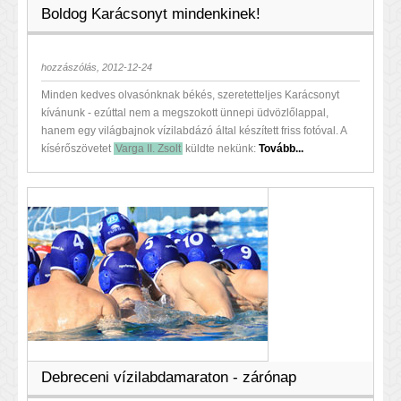
Boldog Karácsonyt mindenkinek!
hozzászólás, 2012-12-24
Minden kedves olvasónknak békés, szeretetteljes Karácsonyt
kívánunk - ezúttal nem a megszokott ünnepi üdvözlőlappal,
hanem egy világbajnok vízilabdázó által készített friss fotóval. A
kísérőszövetet
Varga II. Zsolt
küldte nekünk:
Tovább...
Debreceni vízilabdamaraton - zárónap