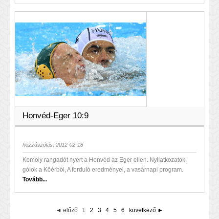
Honvéd-Eger 10:9
hozzászólás, 2012-02-18
Komoly rangadót nyert a Honvéd az Eger ellen. Nyilatkozatok,
gólok a Kőérből, A forduló eredményei, a vasárnapi program.
Tovább...
◄ előző
1
2
3
4
5
6
következő ►