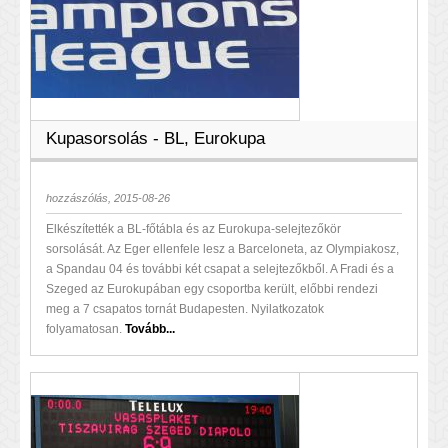
Kupasorsolás - BL, Eurokupa
hozzászólás, 2015-08-26
Elkészítették a BL-főtábla és az Eurokupa-selejtezőkör
sorsolását. Az Eger ellenfele lesz a Barceloneta, az Olympiakosz,
a Spandau 04 és további két csapat a selejtezőkből. A Fradi és a
Szeged az Eurokupában egy csoportba került, előbbi rendezi
meg a 7 csapatos tornát Budapesten. Nyilatkozatok
folyamatosan.
Tovább...