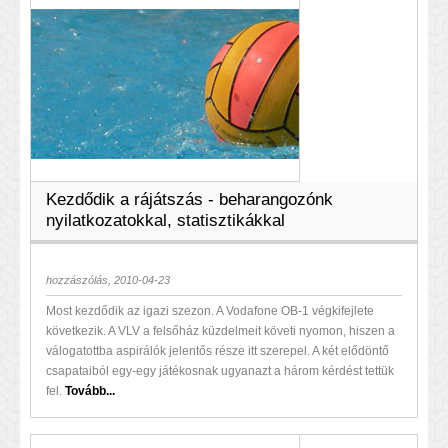
Kezdődik a rájátszás - beharangozónk
nyilatkozatokkal, statisztikákkal
hozzászólás, 2010-04-23
Most kezdődik az igazi szezon. A Vodafone OB-1 végkifejlete
következik. A VLV a felsőház küzdelmeit követi nyomon, hiszen a
válogatottba aspirálók jelentős része itt szerepel. A két elődöntő
csapataiból egy-egy játékosnak ugyanazt a három kérdést tettük
fel.
Tovább...