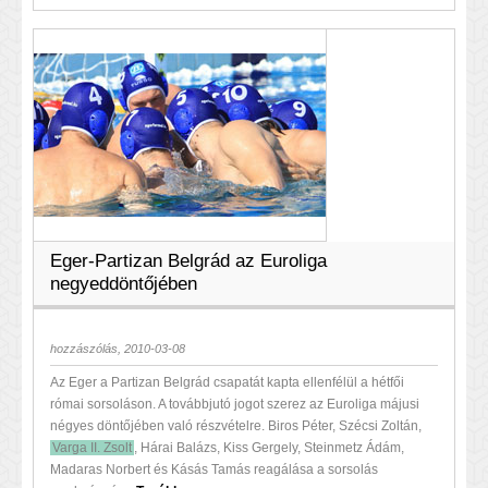
Eger-Partizan Belgrád az Euroliga
negyeddöntőjében
hozzászólás, 2010-03-08
Az Eger a Partizan Belgrád csapatát kapta ellenfélül a hétfői
római sorsoláson. A továbbjutó jogot szerez az Euroliga májusi
négyes döntőjében való részvételre. Biros Péter, Szécsi Zoltán,
Varga II. Zsolt
, Hárai Balázs, Kiss Gergely, Steinmetz Ádám,
Madaras Norbert és Kásás Tamás reagálása a sorsolás