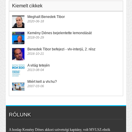
Kiemelt cikkek
Meghalt Benedek Tibor
2020-06-18
Kemény Dénes bejelentette lemondását
2018-05-29
Benedek Tibor befejezi - vlv-interjú, 2. rész
2016-10-21
A világ tetején
2013-08-04
Miért kell a vlv.hu?
2007-03-06
RÓLUNK
A honlap Kemény Dénes akkori szövetségi kapitány, volt MVLSZ-elnök