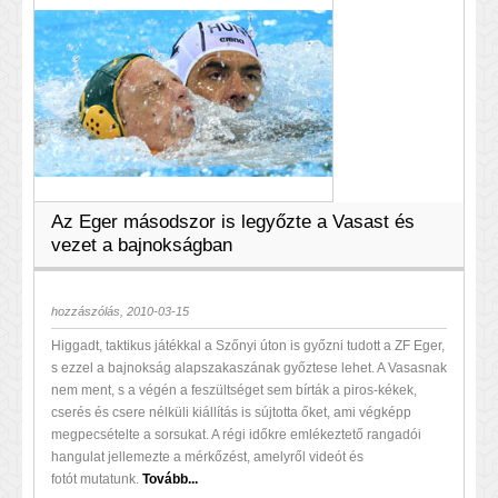
Az Eger másodszor is legyőzte a Vasast és
vezet a bajnokságban
hozzászólás, 2010-03-15
Higgadt, taktikus játékkal a Szőnyi úton is győzni tudott a ZF Eger,
s ezzel a bajnokság alapszakaszának győztese lehet. A Vasasnak
nem ment, s a végén a feszültséget sem bírták a piros-kékek,
cserés és csere nélküli kiállítás is sújtotta őket, ami végképp
megpecsételte a sorsukat. A régi időkre emlékeztető rangadói
hangulat jellemezte a mérkőzést, amelyről videót és
fotót mutatunk.
Tovább...