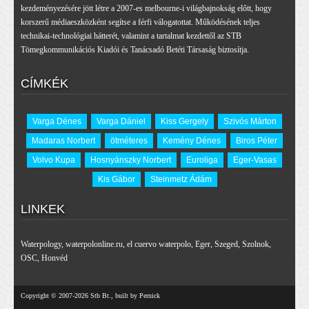
kezdeményezésére jött létre a 2007-es melbourne-i világbajnokság előtt, hogy
korszerű médiaeszközként segítse a férfi válogatottat. Működésének teljes
technikai-technológiai hátterét, valamint a tartalmat kezdettől az STB
Tömegkommunikációs Kiadói és Tanácsadó Betéti Társaság biztosítja.
CÍMKÉK
Varga Dénes
Varga Dániel
Kiss Gergely
Szivós Márton
Madaras Norbert
ötméteres
Kemény Dénes
Biros Péter
Volvo Kupa
Hosnyánszky Norbert
Euroliga
Eger-Vasas
Kis Gábor
Steinmetz Ádám
LINKEK
Waterpology
,
waterpolonline.ru
,
el cuervo waterpolo
,
Eger
,
Szeged
,
Szolnok
,
OSC
,
Honvéd
Copyright © 2007-2026 Stb Bt., built by Pernick