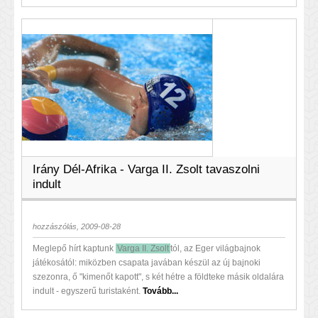
Irány Dél-Afrika - Varga II. Zsolt tavaszolni
indult
hozzászólás, 2009-08-28
Meglepő hírt kaptunk
Varga II. Zsolt
tól, az Eger világbajnok
játékosától: miközben csapata javában készül az új bajnoki
szezonra, ő "kimenőt kapott", s két hétre a földteke másik oldalára
indult - egyszerű turistaként.
Tovább...