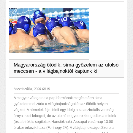
Magyarország ötödik, sima győzelem az utolsó
meccsen - a világbajnoktól kaptunk ki
hozzászólás, 2009-08-01
A magyar válogatott a papírformának megfelelően sima
győzelemmel zárta a világbajnokságot és az ötödik helyen
végzett. A németek feje felett egy ideig a katasztrofális vereség
árnya is ott lebegett, de az utolsó negyedre kiengedtek a mieink
(és a bírók is segítettek Hansiéknak). A csapat vasárnap 13.00
órakor érkezik haza (Ferihegy 2A). A világbajnokságot Szerbia