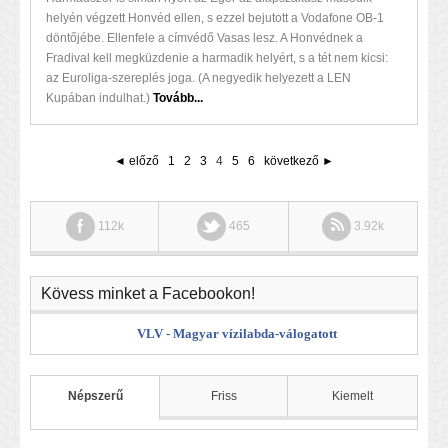
helyén végzett Honvéd ellen, s ezzel bejutott a Vodafone OB-1
döntőjébe. Ellenfele a címvédő Vasas lesz. A Honvédnek a
Fradival kell megküzdenie a harmadik helyért, s a tét nem kicsi:
az Euroliga-szereplés joga. (A negyedik helyezett a LEN
Kupában indulhat.)
Tovább...
◄ előző
1
2
3
4
5
6
következő ►
112k
465
3.92k
Kövess minket a Facebookon!
VLV - Magyar vízilabda-válogatott
Népszerű
Friss
Kiemelt