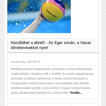
Kezdődhet a döntő! - Az Eger simán, a Vasas
ötméteresekkel nyert
hozzászólás, 2010-05-05
Mindkét elődöntő befejeződött, szombaton a hevesi fővárosban
megkezdődik a Vodafone OB-1 döntője. Az egriek magabiztosan
behúzták a kötelező győzelmet, a Vasas viszont túlórázott: a
Szeged elleni utolsó párharcban a hosszabbítás sem döntött,
ötméteresekkel nyertek a piros-kékek. A Vasas-Szeged összes
gólja, nyilatkozatok Egerből és a Szőnyi útról.
Tovább...