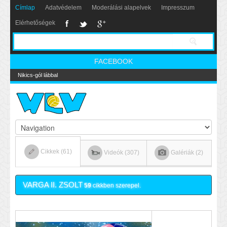
Címlap
Adatvédelem
Moderálási alapelvek
Impresszum
Elérhetőségek
FACEBOOK
Nikics-gól lábbal
Cikkek (61)
Videók (307)
Galériák (2)
VARGA II. ZSOLT
59
cikkben szerepel.