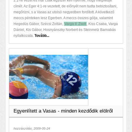
2:1-re vezet és már csak egyszer kell nyernie, hogy megvédje
címét. Az Eger 4:1-re vezetett, de előnyét nem tudta bebiztosítani,
megőrizni, s a Vasas az utolsó negyedben fordított. A következő
meccs pénteken lesz Egerben. A meccs összes gólja, valamint
Hegedüs Gábor, Szécsi Zoltán,
Varga II. Zsolt
, Kiss Csaba, Varga
Dániel, Kis Gábor, Hosnyánszky Norbert és Steinmetz Barnabás
nyilatkozata.
Tovább...
Egyenlített a Vasas - minden kezdődik elölről
hozzászólás, 2009-05-24