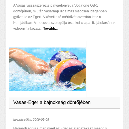
A Vasas visszaszerezte pályaelőnyét a Vodafone OB-1
döntőjében, miután vasárnap izgalmas meccsen idegenben
győzte le az Egert. A következő mérkőzés szerdán lesz a
Komjádiban. A meccs összes gólja és a két csapat tíz játékosának
videónyilatkozata.
Tovább...
Vasas-Eger a bajnokság döntőjében
hozzászólás, 2009-05-08
Harmadszor is simán nyert az Eger az alapszakasz második