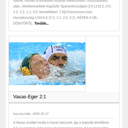
nyerte, miután a döntőben drámai mérkőzésen, hosszabbítás
után, ötméteresekkel legyőzte Spanyolországot (14:13 [3:2, 0:0,
1:2, 2:2, 1:1, 0:0, büntetőkkel: 7:6]) A bronzmeccsen:
Horvátország-USA 8:6 (2:3, 1:1, 2:0, 3:2). KÉPEK A VB-
DÖNTŐRŐL.
Tovább...
Vasas-Eger 2:1
hozzászólás, 2009-05-27
A Vasas ezúttal hozta a hazai meccset, így a bajnoki döntőben