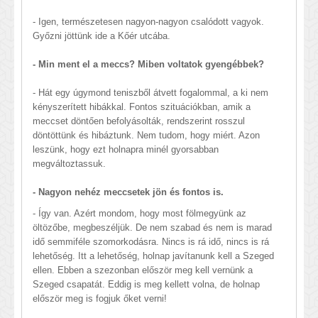
- Igen, természetesen nagyon-nagyon csalódott vagyok.
Győzni jöttünk ide a Kőér utcába.
- Min ment el a meccs? Miben voltatok gyengébbek?
- Hát egy úgymond teniszből átvett fogalommal, a ki nem
kényszerített hibákkal. Fontos szituációkban, amik a
meccset döntően befolyásolták, rendszerint rosszul
döntöttünk és hibáztunk. Nem tudom, hogy miért. Azon
leszünk, hogy ezt holnapra minél gyorsabban
megváltoztassuk.
- Nagyon nehéz meccsetek jön és fontos is.
- Így van. Azért mondom, hogy most fölmegyünk az
öltözőbe, megbeszéljük. De nem szabad és nem is marad
idő semmiféle szomorkodásra. Nincs is rá idő, nincs is rá
lehetőség. Itt a lehetőség, holnap javítanunk kell a Szeged
ellen. Ebben a szezonban először meg kell vernünk a
Szeged csapatát. Eddig is meg kellett volna, de holnap
először meg is fogjuk őket verni!