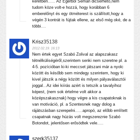
keretben...... Az Egerből Seman dicsérhető,nem
tudom köze volt-e hozzá, hogy korábban 6
emberelőnyt és egy ötméterest is szállított,hogy a
végén 3 kontrát is fújtak ellene, az első még oké, de a
többi....
Krisz
35138
2012.02.19. 16:13
Nem értek egyet Szabó Zolival az alapszakasz
tétnélküliségéről,szerintem senki nem szeretne pl. a
4-5. pozícióban ki-ki meccset játszani már a nyolc
között és később sem mindegy szerintem, hogy ki
kivel játszik a négy között és milyen pályaválasztói
joggal...Az idei kiírás azért is tetszik a tavalyihoz
képest, (nem sok értelme volt akkor a
középszakasznak) hogy végre a kis csapatoknak is
van motiváció, pl. a Szentesnek nagy dolog a
rájátszásban szerepelni......apropó, az előbb említett
csapatnak nagy húzás volt megszereznie Szabó
Botondot, jelentősen erősödtek vele.....
szerk
35137