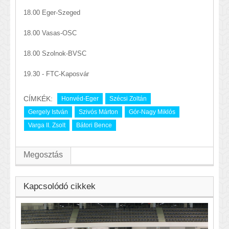
18.00 Eger-Szeged
18.00 Vasas-OSC
18.00 Szolnok-BVSC
19.30 - FTC-Kaposvár
CÍMKÉK:
Honvéd-Eger
Szécsi Zoltán
Gergely István
Szivós Márton
Gór-Nagy Miklós
Varga II. Zsolt
Bátori Bence
Megosztás
Kapcsolódó cikkek