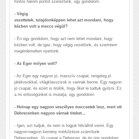
fontos három pontot szereztünk, úgy gondolom.
- Végig
vezettetek, tulajdonképpen lehet azt mondani, hogy
kézben volt a meccs végül?
- Én úgy gondolom, hogy azt nem lehet mondani, hogy
kézben volt, de igaz, hogy végig vezettünk, és szerintem
megérdemelten nyertünk.
- Az Eger milyen volt?
- Az Eger egy nagyon jó, masszív csapat, rengeteg jó
játékosokkal, világklasszisok is vannak benne. Egy nagyon
jó csapat, és ezért is örülök, hogy őket le tudtuk győzni. Ez
a mi erősségünket is mutatja, úgy gondolom.
- Holnap egy nagyon veszélyes meccsetek lesz, mert ott
Debrecenben nagyon várnak titeket…
- Igen, ezt tudjuk, és nem is fogjuk félvállról venni. Egy
nagyon-nagyon kemény mérkőzésre számítunk
Debrecenben. Jó csapat a Debrecen, de én úgy gondolom,