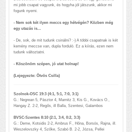
mi jobb csapat vagyunk, és hogyha jól játszunk, akkor mi
fogunk nyerni.
- Nem sok két ilyen meccs egy hétvégén? Közben még
egy utazás is...
- De, sok, de mit tudunk csinálni? :-) A többi csapatnak is két
kemény meccse van, dupla forduló. Ez a kiírás, ezen nem
tudunk változtatni.
- Köszönöm szépen, jó utat holnap!
(Lejegyezte: Ötvös Csilla)
Szolnok-OSC 19:3 (4:1, 5:1, 7:0, 3:1)
G.: Negrean 5, Pásztor 4, Marnitz 3, Kis G., Kovács O.,
Hangay Z. 2-2, Regős, ill Balla, Szentesi, Galambos
BVSC-Szentes 8:10 (2:1, 3:4, 0:2, 3:3)
G.: Deme, Kotsidis 2-2, Ambrus F., Hőna, Borsós, Rajna, ill.
Weszelovszky 4, Szőke, Szabó B. 2-2, Józsa, Pellei