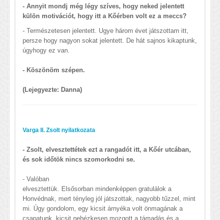
- Annyit mondj még légy szíves, hogy neked jelentett
külön motivációt, hogy itt a Kőérben volt ez a meccs?
- Természetesen jelentett. Ugye három évet játszottam itt,
persze hogy nagyon sokat jelentett. De hát sajnos kikaptunk,
úgyhogy ez van.
- Köszönöm szépen.
(Lejegyezte: Danna)
Varga II. Zsolt nyilatkozata
- Zsolt, elvesztettétek ezt a rangadót itt, a Kőér utcában,
és sok időtök nincs szomorkodni se.
- Valóban
elvesztettük. Elsősorban mindenképpen gratulálok a
Honvédnak, mert tényleg jól játszottak, nagyobb tűzzel, mint
mi. Úgy gondolom, egy kicsit árnyéka volt önmagának a
csapatunk, kicsit nehézkesen mozgott a támadás és a