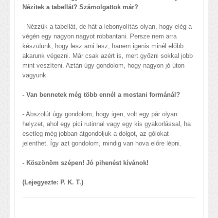
Nézitek a tabellát? Számolgattok már?
- Nézzük a tabellát, de hát a lebonyolítás olyan, hogy elég a
végén egy nagyon nagyot robbantani. Persze nem arra
készülünk, hogy lesz ami lesz, hanem igenis minél előbb
akarunk végezni. Már csak azért is, mert győzni sokkal jobb
mint veszíteni. Aztán úgy gondolom, hogy nagyon jó úton
vagyunk.
- Van bennetek még több ennél a mostani formánál?
- Abszolút úgy gondolom, hogy igen, volt egy pár olyan
helyzet, ahol egy pici rutinnal vagy egy kis gyakorlással, ha
esetleg még jobban átgondoljuk a dolgot, az gólokat
jelenthet. Így azt gondolom, mindig van hova előre lépni.
- Köszönöm szépen! Jó pihenést kívánok!
(Lejegyezte: P. K. T.)