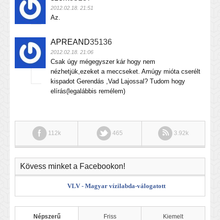
2012.02.18. 21:51
Az.
APREAND
35136
2012.02.18. 21:06
Csak úgy mégegyszer kár hogy nem
nézhetjük,ezeket a meccseket. Amúgy mióta cserélt
kispadot Gerendás ,Vad Lajossal? Tudom hogy
elírás(legalábbis remélem)
112k
465
3.92k
Kövess minket a Facebookon!
VLV - Magyar vízilabda-válogatott
Népszerű
Friss
Kiemelt