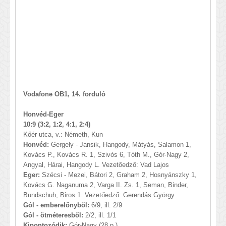
Vodafone OB1, 14. forduló
Honvéd-Eger
10:9 (3:2, 1:2, 4:1, 2:4)
Kőér utca, v.: Németh, Kun
Honvéd:
Gergely - Jansik, Hangody, Mátyás, Salamon 1,
Kovács P., Kovács R. 1, Szivós 6, Tóth M., Gór-Nagy 2,
Angyal, Hárai, Hangody L. Vezetőedző: Vad Lajos
Eger:
Szécsi - Mezei, Bátori 2, Graham 2, Hosnyánszky 1,
Kovács G. Naganuma 2, Varga II. Zs. 1, Seman, Binder,
Bundschuh, Biros 1. Vezetőedző: Gerendás György
Gól - emberelőnyből:
6/9, ill. 2/9
Gól - ötméteresből:
2/2, ill. 1/1
Kipontozódik:
Gór-Nagy (28.p.)