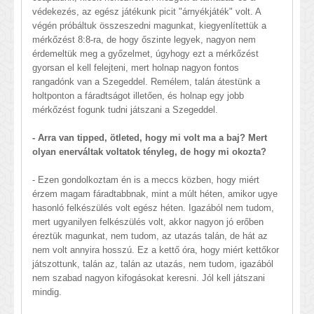
védekezés, az egész játékunk picit "árnyékjáték" volt. A
végén próbáltuk összeszedni magunkat, kiegyenlítettük a
mérkőzést 8:8-ra, de hogy őszinte legyek, nagyon nem
érdemeltük meg a győzelmet, úgyhogy ezt a mérkőzést
gyorsan el kell felejteni, mert holnap nagyon fontos
rangadónk van a Szegeddel. Remélem, talán átestünk a
holtponton a fáradtságot illetően, és holnap egy jobb
mérkőzést fogunk tudni játszani a Szegeddel.
- Arra van tipped, ötleted, hogy mi volt ma a baj? Mert
olyan enerváltak voltatok tényleg, de hogy mi okozta?
- Ezen gondolkoztam én is a meccs közben, hogy miért
érzem magam fáradtabbnak, mint a múlt héten, amikor ugye
hasonló felkészülés volt egész héten. Igazából nem tudom,
mert ugyanilyen felkészülés volt, akkor nagyon jó erőben
éreztük magunkat, nem tudom, az utazás talán, de hát az
nem volt annyira hosszú. Ez a kettő óra, hogy miért kettőkor
játszottunk, talán az, talán az utazás, nem tudom, igazából
nem szabad nagyon kifogásokat keresni. Jól kell játszani
mindig.