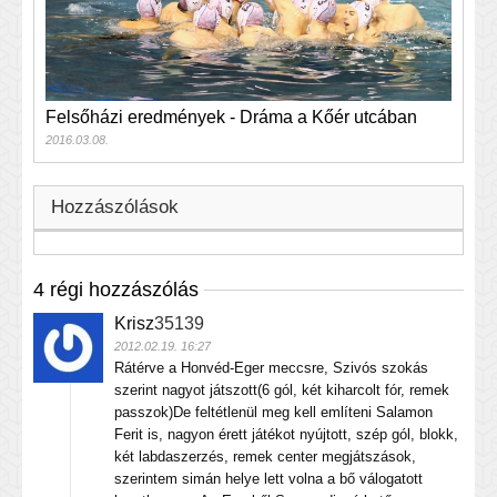
Felsőházi eredmények - Dráma a Kőér utcában
2016.03.08.
Hozzászólások
4 régi hozzászólás
Krisz
35139
2012.02.19. 16:27
Rátérve a Honvéd-Eger meccsre, Szivós szokás
szerint nagyot játszott(6 gól, két kiharcolt fór, remek
passzok)De feltétlenül meg kell említeni Salamon
Ferit is, nagyon érett játékot nyújtott, szép gól, blokk,
két labdaszerzés, remek center megjátszások,
szerintem simán helye lett volna a bő válogatott