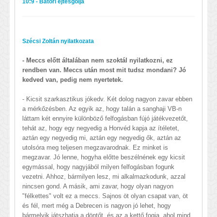
10:9 - Bátori ejtésgólja
Szécsi Zoltán nyilatkozata
- Meccs előtt általában nem szoktál nyilatkozni, ez
rendben van. Meccs után most mit tudsz mondani? Jó
kedved van, pedig nem nyertetek.
- Kicsit szarkasztikus jókedv. Két dolog nagyon zavar ebben
a mérkőzésben. Az egyik az, hogy talán a sanghaji VB-n
láttam két ennyire különböző felfogásban fújó játékvezetőt,
tehát az, hogy egy negyedig a Honvéd kapja az ítéletet,
aztán egy negyedig mi, aztán egy negyedig ők, aztán az
utolsóra meg teljesen megzavarodnak. Ez minket is
megzavar. Jó lenne, hogyha előtte beszélnének egy kicsit
egymással, hogy nagyjából milyen felfogásban fogunk
vezetni. Ahhoz, bármilyen lesz, mi alkalmazkodunk, azzal
nincsen gond. A másik, ami zavar, hogy olyan nagyon
"félkettes" volt ez a meccs. Sajnos öt olyan csapat van, öt
és fél, mert még a Debrecen is nagyon jó lehet, hogy
bármelyik játszhatja a döntőt, és az a kettő fogja, ahol mind