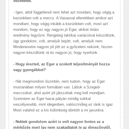
vezettetek.
- Igen, attól függetlenül nem lehet azt mondani, hogy végig a
kezünkben volt a meccs. A Vasassal ellentétben amikor azt
mondtam, hogy végig inkább a kezünkben volt, most azt
mondom, hogy ez egy nagyon jó Eger, akiket óriási
eredmény legyőzni. Rengeteg taktikai variációval készültünk,
úgy gondolom, volt, amelyik bejött, volt, amelyik nem.
Mindenesetre nagyon jól jött ez a győzelem nekünk, hiszen
nagyon készültünk rá és nagyon jó, hogy nyertünk.
- Hogy érezted, az Eger a szokott teljesítményét hozza
vagy gyengébbet?
- Hát megmondom őszintén, nem tudom, hogy az Eger
mostanában milyen formában van. Láttuk a Szeged-
meccsüket, ahol azért jól játszottak meg kell mondjam.
Szerintem az Eger hazai pályán mindig sokkal
veszélyesebb, mint idegenben, valószínűleg ez ránk is igaz.
Most valahol ez a kis különbség döntött a mi javunkra.
- Nektek gondolom azért is volt nagyon fontos ez a
mérkőzés mert így nem szakadtatok le az élmezőnytől.