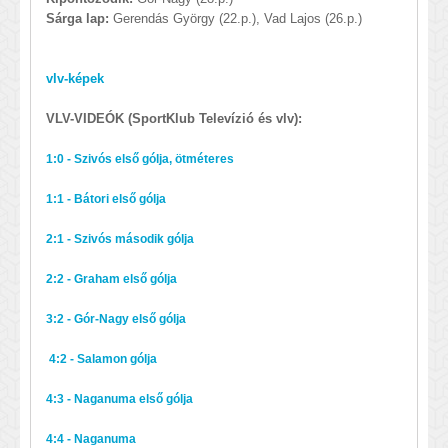
Sárga lap:
Gerendás György (22.p.), Vad Lajos (26.p.)
vlv-képek
VLV-VIDEÓK (SportKlub Televízió és vlv):
1:0 - Szivós első gólja, ötméteres
1:1 - Bátori első gólja
2:1 - Szivós második gólja
2:2 - Graham első gólja
3:2 - Gór-Nagy első gólja
4:2 - Salamon gólja
4:3 - Naganuma első gólja
4:4 - Naganuma