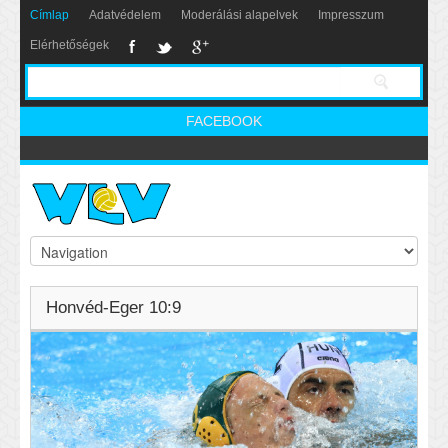
Címlap
Adatvédelem
Moderálási alapelvek
Impresszum
Elérhetőségek
FACEBOOK
Honvéd-Eger 10:9