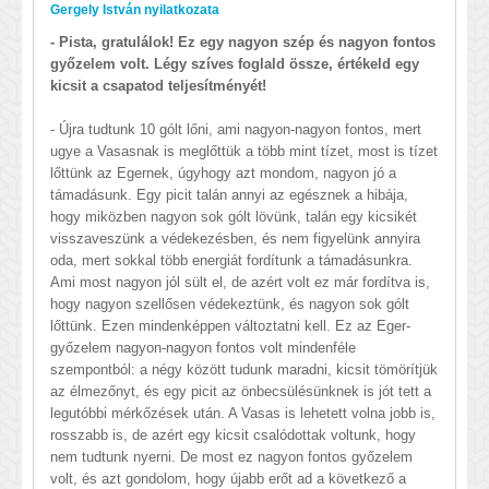
Gergely István n
yilatkozata
- Pista, gratulálok! Ez egy nagyon szép és nagyon fontos
győzelem volt. Légy szíves foglald össze, értékeld egy
kicsit a csapatod teljesítményét!
- Újra tudtunk 10 gólt lőni, ami nagyon-nagyon fontos, mert
ugye a Vasasnak is meglőttük a több mint tízet, most is tízet
lőttünk az Egernek, úgyhogy azt mondom, nagyon jó a
támadásunk. Egy picit talán annyi az egésznek a hibája,
hogy miközben nagyon sok gólt lövünk, talán egy kicsikét
visszaveszünk a védekezésben, és nem figyelünk annyira
oda, mert sokkal több energiát fordítunk a támadásunkra.
Ami most nagyon jól sült el, de azért volt ez már fordítva is,
hogy nagyon szellősen védekeztünk, és nagyon sok gólt
lőttünk. Ezen mindenképpen változtatni kell. Ez az Eger-
győzelem nagyon-nagyon fontos volt mindenféle
szempontból: a négy között tudunk maradni, kicsit tömörítjük
az élmezőnyt, és egy picit az önbecsülésünknek is jót tett a
legutóbbi mérkőzések után. A Vasas is lehetett volna jobb is,
rosszabb is, de azért egy kicsit csalódottak voltunk, hogy
nem tudtunk nyerni. De most ez nagyon fontos győzelem
volt, és azt gondolom, hogy újabb erőt ad a következő a