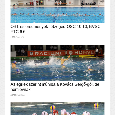
OB1-es eredmények - Szeged-OSC 10:10, BVSC-
FTC 6:6
2017.01.21.
Az egriek szerint műhiba a Kovács Gergő-gól, de
nem óvnak
2016.03.09.