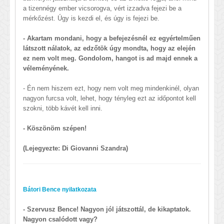
a tizennégy ember vicsorogva, vért izzadva fejezi be a
mérkőzést. Úgy is kezdi el, és úgy is fejezi be.
- Akartam mondani, hogy a befejezésnél ez egyértelműen
látszott nálatok, az edzőtök úgy mondta, hogy az elején
ez nem volt meg. Gondolom, hangot is ad majd ennek a
véleményének.
- Én nem hiszem ezt, hogy nem volt meg mindenkinél, olyan
nagyon furcsa volt, lehet, hogy tényleg ezt az időpontot kell
szokni, több kávét kell inni.
- Köszönöm szépen!
(Lejegyezte: Di Giovanni Szandra)
Bátori Bence nyilatkozata
- Szervusz Bence! Nagyon jól játszottál, de kikaptatok.
Nagyon csalódott vagy?