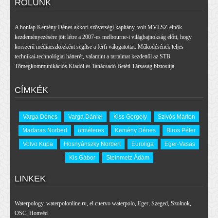
RÓLUNK
A honlap Kemény Dénes akkori szövetségi kapitány, volt MVLSZ-elnök
kezdeményezésére jött létre a 2007-es melbourne-i világbajnokság előtt, hogy
korszerű médiaeszközként segítse a férfi válogatottat. Működésének teljes
technikai-technológiai hátterét, valamint a tartalmat kezdettől az STB
Tömegkommunikációs Kiadói és Tanácsadó Betéti Társaság biztosítja.
CÍMKÉK
Varga Dénes
Varga Dániel
Kiss Gergely
Szivós Márton
Madaras Norbert
ötméteres
Kemény Dénes
Biros Péter
Volvo Kupa
Hosnyánszky Norbert
Euroliga
Eger-Vasas
Kis Gábor
Steinmetz Ádám
LINKEK
Waterpology
,
waterpolonline.ru
,
el cuervo waterpolo
,
Eger
,
Szeged
,
Szolnok
,
OSC
,
Honvéd