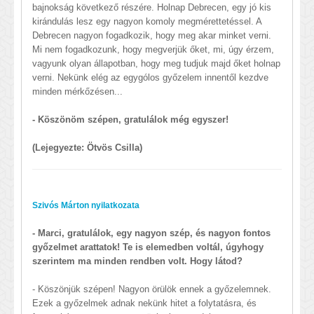
bajnokság következő részére. Holnap Debrecen, egy jó kis
kirándulás lesz egy nagyon komoly megmérettetéssel. A
Debrecen nagyon fogadkozik, hogy meg akar minket verni.
Mi nem fogadkozunk, hogy megverjük őket, mi, úgy érzem,
vagyunk olyan állapotban, hogy meg tudjuk majd őket holnap
verni. Nekünk elég az egygólos győzelem innentől kezdve
minden mérkőzésen...
- Köszönöm szépen, gratulálok még egyszer!
(Lejegyezte: Ötvös Csilla)
Szivós Márton nyilatkozata
- Marci, gratulálok, egy nagyon szép, és nagyon fontos
győzelmet arattatok! Te is elemedben voltál, úgyhogy
szerintem ma minden rendben volt. Hogy látod?
- Köszönjük szépen! Nagyon örülök ennek a győzelemnek.
Ezek a győzelmek adnak nekünk hitet a folytatásra, és