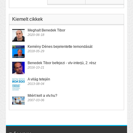
Kiemelt cikkek
Meghalt Benedek Tibor
2020-06-18
Kemény Dénes bejelentette lemondását
2018-05-29
Benedek Tibor befejezi - vlv-interjú, 2. rész
2016-10-21
A világ tetején
2013-08-04
Miért kell a vlv.hu?
2007-03-06