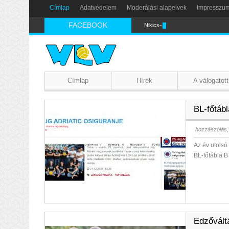
Címlap
Adatvédelem
Moderálási alapelvek
Impresszu
FACEBOOK
Nikics-gól lábbal
Címlap
Hírek
A válogatott
BL-főtáb
hozzászólás,
Az év utols
BL-főtábla B
Edzővált