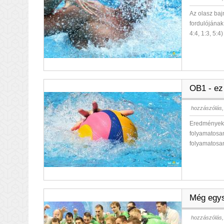
Az olasz baj
fordulójának
4:4, 1:3, 5:4
OB1 - ez 
hozzászólás,
Eredmények, 
folyamatosan
folyamatosa
Még egys
hozzászólás,