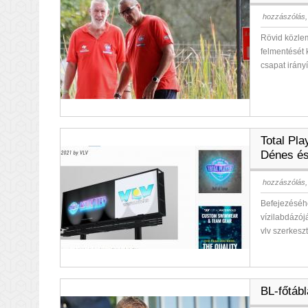
hozzászólás,
Rövid közle
felmentését 
csapat irány
Total Pl
Dénes és 
hozzászólás,
Befejezéséhe
vízilabdázój
vlv szerkesz
BL-főtáb