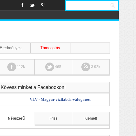
Eredmények
Támogatás
112k
465
3.92k
Kövess minket a Facebookon!
VLV - Magyar vízilabda-válogatott
Népszerű
Friss
Kiemelt