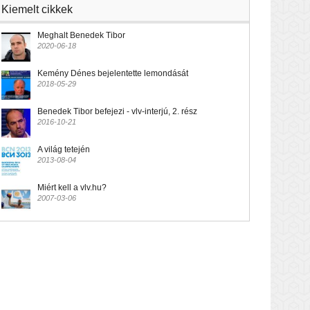
Kiemelt cikkek
Meghalt Benedek Tibor
2020-06-18
Kemény Dénes bejelentette lemondását
2018-05-29
Benedek Tibor befejezi - vlv-interjú, 2. rész
2016-10-21
A világ tetején
2013-08-04
Miért kell a vlv.hu?
2007-03-06