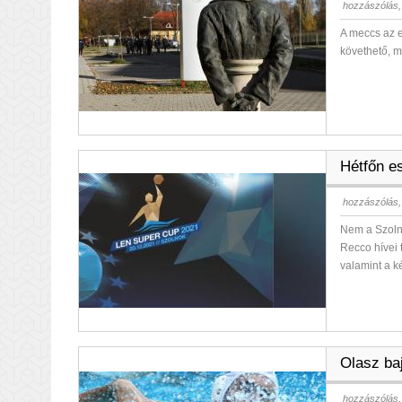
hozzászólás,
A meccs az e
követhető, m
Hétfőn e
hozzászólás,
Nem a Szoln
Recco hívei 
valamint a k
Olasz ba
hozzászólás,