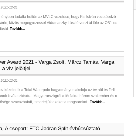
 2021-12-21
ményben tudatta hétfőn az MVLC vezetése, hogy Kis István vezetőedző
kérte, közös megegyezéssel Vidumaszky László veszi át tőle az OB1-es
ítását.
Tovább...
ayer Award 2021 - Varga Zsolt, Märcz Tamás, Varga
a vlv jelöltjei
 2021-12-21
z közeledik a Total Waterpolo hagyományos akciója az év női és férfi
ának kiválasztására. Magyarországról a férfiakra három szakember és a
tősége szavazhatott, ismertetjük ezeket a rangsorokat.
Tovább...
la, A csoport: FTC-Jadran Split évbúcsúztató