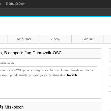
m
Elérhetőségek
Tokió 2021
Videók
Galériák
la, B csoport: Jug Dubrovnik-OSC
 2021-12-21
ó meccsét az OSC játssza, méghozzá Dubrovnikban. Előzetesünkben a
 csoportjának szerdai programja és nyilatkozatok:
Tovább...
ás Miskolcon