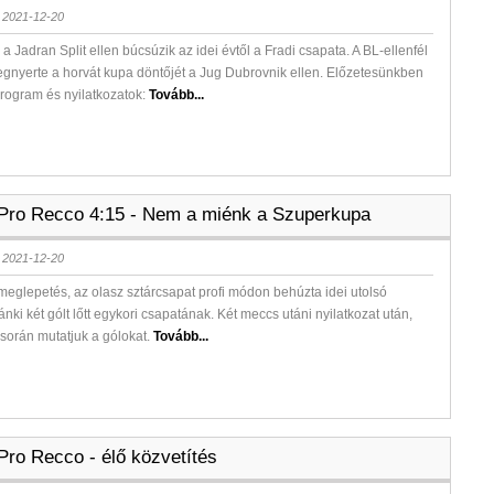
 2021-12-20
a Jadran Split ellen búcsúzik az idei évtől a Fradi csapata. A BL-ellenfél
gnyerte a horvát kupa döntőjét a Jug Dubrovnik ellen. Előzetesünkben
rogram és nyilatkozatok:
Tovább...
Pro Recco 4:15 - Nem a miénk a Szuperkupa
 2021-12-20
meglepetés, az olasz sztárcsapat profi módon behúzta idei utolsó
lánki két gólt lőtt egykori csapatának. Két meccs utáni nyilatkozat után,
során mutatjuk a gólokat.
Tovább...
Pro Recco - élő közvetítés