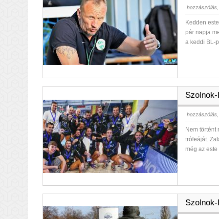
hozzászólás,
Kedden este 
pár napja me
a keddi BL-p
Szolnok-
hozzászólás,
Nem történt 
trófeáját. Za
még az este 
Szolnok-