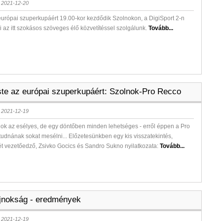
 2021-12-20
urópai szuperkupáért 19.00-kor kezdődik Szolnokon, a DigiSport 2-n
i az itt szokásos szöveges élő közvetítéssel szolgálunk.
Tovább...
ste az európai szuperkupáért: Szolnok-Pro Recco
 2021-12-19
ok az esélyes, de egy döntőben minden lehetséges - erről éppen a Pro
tudnának sokat mesélni... Előzetesünkben egy kis visszatekintés,
ét vezetőedző, Zsivko Gocics és Sandro Sukno nyilatkozata:
Tovább...
jnokság - eredmények
 2021-12-19