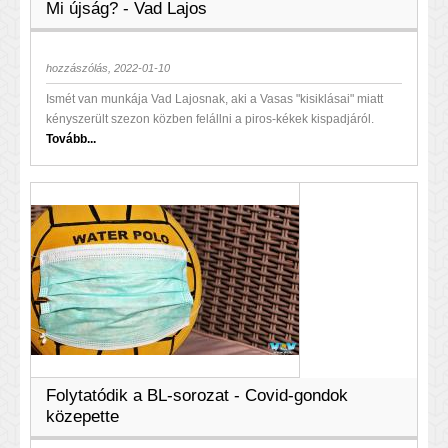
Mi újság? - Vad Lajos
hozzászólás, 2022-01-10
Ismét van munkája Vad Lajosnak, aki a Vasas "kisiklásai" miatt
kényszerült szezon közben felállni a piros-kékek kispadjáról.
Tovább...
Folytatódik a BL-sorozat - Covid-gondok
közepette