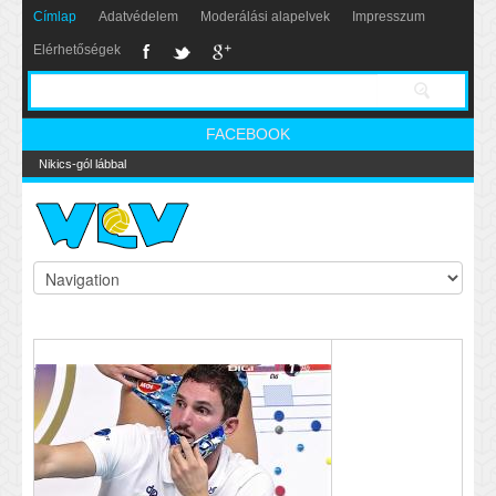
Címlap
Adatvédelem
Moderálási alapelvek
Impresszum
Elérhetőségek
FACEBOOK
Nikics-gól lábbal