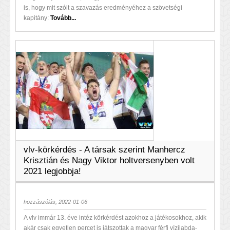
is, hogy mit szólt a szavazás eredményéhez a szövetségi
kapitány:
Tovább...
vlv-körkérdés - A társak szerint Manhercz
Krisztián és Nagy Viktor holtversenyben volt
2021 legjobbja!
hozzászólás, 2022-01-06
A vlv immár 13. éve intéz körkérdést azokhoz a játékosokhoz, akik
akár csak egyetlen percet is játszottak a magyar férfi vízilabda-