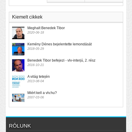
Kiemelt cikkek
Meghalt Benedek Tibor
2020-06-18
Kemény Dénes bejelentette lemondását
2018-05-29
Benedek Tibor befejezi - vlv-interjú, 2. rész
2016-10-21
A világ tetején
2013-08-04
Miért kell a vlv.hu?
2007-03-06
RÓLUNK