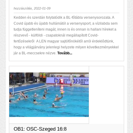
hozzászólás, 2022-01-09
Kedden és szerdán folytatódik a BL-főtábla versenysorozata. A
Covid újabb és újabb hullámától a versenysport, a vízilabda sem
tudja függetleníteni magát, innen is és onnan is hallani híreket a
részvevő - külföldi - csapatoknál megállapított Covid-
fertőzésekről A LEN magyar sajtófőnökétől arról érdeklődtünk,
hogy a világjárvány jelenlegi helyzete milyen következményekkel
jár a BL-meccsekre nézve.
Tovább...
OB1: OSC-Szeged 16:8