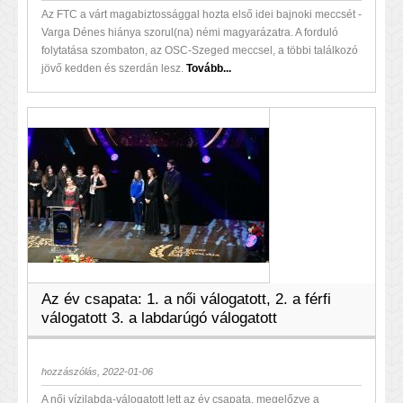
Az FTC a várt magabiztossággal hozta első idei bajnoki meccsét -
Varga Dénes hiánya szorul(na) némi magyarázatra. A forduló
folytatása szombaton, az OSC-Szeged meccsel, a többi találkozó
jövő kedden és szerdán lesz.
Tovább...
Az év csapata: 1. a női válogatott, 2. a férfi
válogatott 3. a labdarúgó válogatott
hozzászólás, 2022-01-06
A női vízilabda-válogatott lett az év csapata, megelőzve a