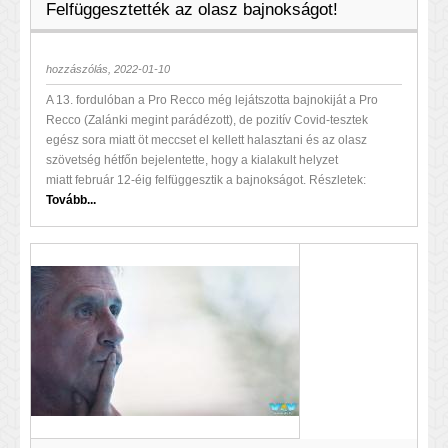
Felfüggesztették az olasz bajnokságot!
hozzászólás, 2022-01-10
A 13. fordulóban a Pro Recco még lejátszotta bajnokiját a Pro
Recco (Zalánki megint parádézott), de pozitív Covid-tesztek
egész sora miatt öt meccset el kellett halasztani és az olasz
szövetség hétfőn bejelentette, hogy a kialakult helyzet
miatt február 12-éig felfüggesztik a bajnokságot. Részletek:
Tovább...