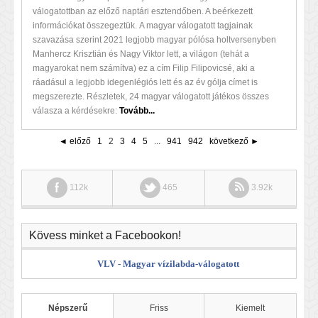
válogatottban az előző naptári esztendőben. A beérkezett
információkat összegeztük. A magyar válogatott tagjainak
szavazása szerint 2021 legjobb magyar pólósa holtversenyben
Manhercz Krisztián és Nagy Viktor lett, a világon (tehát a
magyarokat nem számítva) ez a cím Filip Filipovicsé, aki a
ráadásul a legjobb idegenlégiós lett és az év gólja címet is
megszerezte. Részletek, 24 magyar válogatott játékos összes
válasza a kérdésekre:
Tovább...
◄ előző
1
2
3
4
5
...
941
942
következő ►
112k
465
3.92k
Kövess minket a Facebookon!
VLV - Magyar vízilabda-válogatott
Népszerű
Friss
Kiemelt