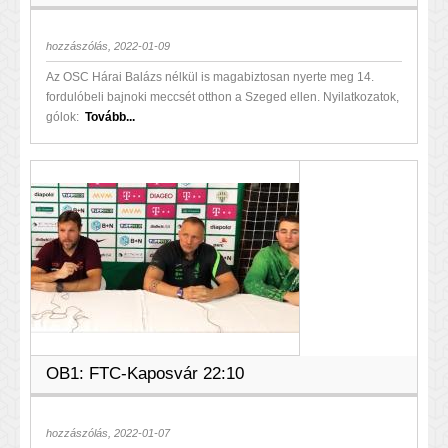
hozzászólás, 2022-01-09
Az OSC Hárai Balázs nélkül is magabiztosan nyerte meg 14.
fordulóbeli bajnoki meccsét otthon a Szeged ellen. Nyilatkozatok,
gólok:
Tovább...
OB1: FTC-Kaposvár 22:10
hozzászólás, 2022-01-07