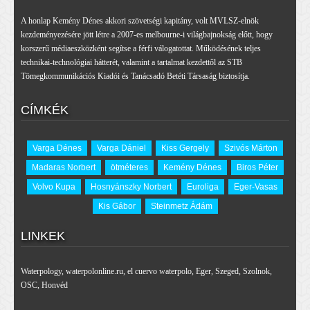
A honlap Kemény Dénes akkori szövetségi kapitány, volt MVLSZ-elnök
kezdeményezésére jött létre a 2007-es melbourne-i világbajnokság előtt, hogy
korszerű médiaeszközként segítse a férfi válogatottat. Működésének teljes
technikai-technológiai hátterét, valamint a tartalmat kezdettől az STB
Tömegkommunikációs Kiadói és Tanácsadó Betéti Társaság biztosítja.
CÍMKÉK
Varga Dénes
Varga Dániel
Kiss Gergely
Szivós Márton
Madaras Norbert
ötméteres
Kemény Dénes
Biros Péter
Volvo Kupa
Hosnyánszky Norbert
Euroliga
Eger-Vasas
Kis Gábor
Steinmetz Ádám
LINKEK
Waterpology
,
waterpolonline.ru
,
el cuervo waterpolo
,
Eger
,
Szeged
,
Szolnok
,
OSC
,
Honvéd