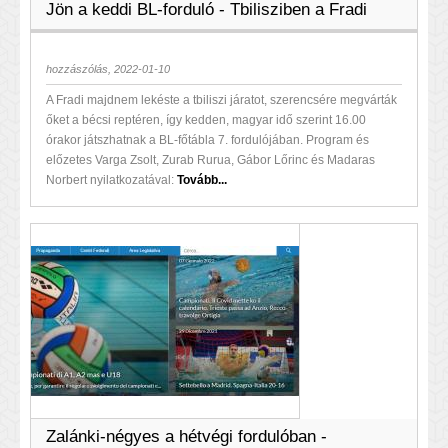
Jön a keddi BL-forduló - Tbilisziben a Fradi
hozzászólás, 2022-01-10
A Fradi majdnem lekéste a tbiliszi járatot, szerencsére megvárták
őket a bécsi reptéren, így kedden, magyar idő szerint 16.00
órakor játszhatnak a BL-főtábla 7. fordulójában. Program és
előzetes Varga Zsolt, Zurab Rurua, Gábor Lőrinc és Madaras
Norbert nyilatkozatával:
Tovább...
Zalánki-négyes a hétvégi fordulóban -