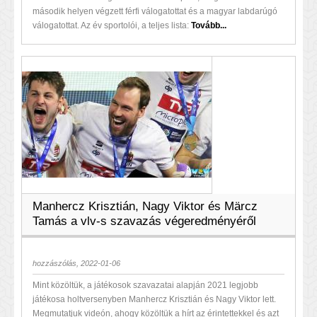
második helyen végzett férfi válogatottat és a magyar labdarúgó
válogatottat. Az év sportolói, a teljes lista:
Tovább...
Manhercz Krisztián, Nagy Viktor és Märcz
Tamás a vlv-s szavazás végeredményéről
hozzászólás, 2022-01-06
Mint közöltük, a játékosok szavazatai alapján 2021 legjobb
játékosa holtversenyben Manhercz Krisztián és Nagy Viktor lett.
Megmutatjuk videón, ahogy közöltük a hírt az érintettekkel és azt