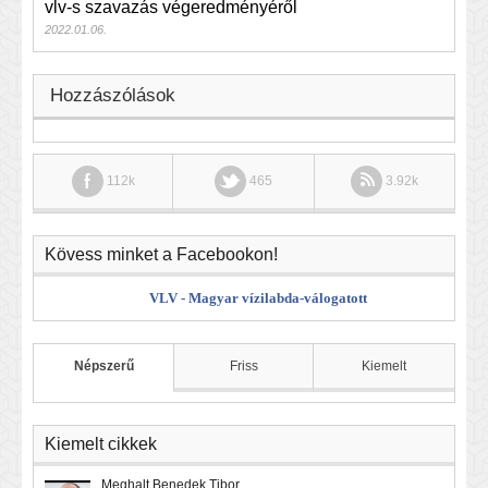
vlv-s szavazás végeredményéről
2022.01.06.
Hozzászólások
112k
465
3.92k
Kövess minket a Facebookon!
VLV - Magyar vízilabda-válogatott
Népszerű
Friss
Kiemelt
Kiemelt cikkek
Meghalt Benedek Tibor