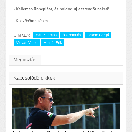
- Kellemes ünneplést, és boldog új esztendőt neked!
- Köszönöm szépen.
CÍMKÉK:
Märcz Tamás
összetartás
Fekete Gergő
Vigvári Vince
Molnár Erik
Megosztás
Kapcsolódó cikkek