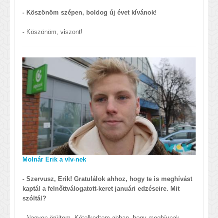
- Köszönöm szépen, boldog új évet kívánok!
- Köszönöm, viszont!
Molnár Erik a vlv-nek
- Szervusz, Erik! Gratulálok ahhoz, hogy te is meghívást
kaptál a felnőttválogatott-keret januári edzéseire. Mit
szóltál?
- Nagyon örültem. Kételkedtem abban, hogy meghívnak,