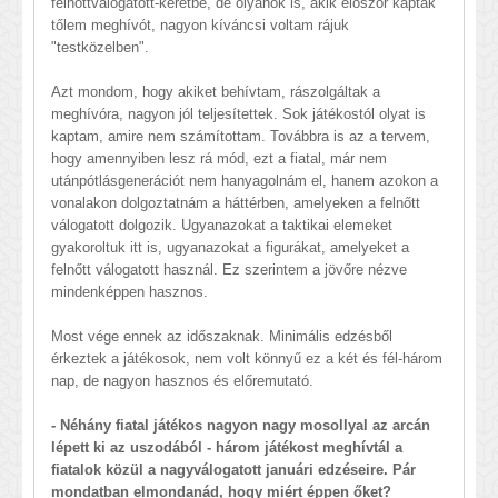
felnőttválogatott-keretbe, de olyanok is, akik először kaptak
tőlem meghívót, nagyon kíváncsi voltam rájuk
"testközelben".
Azt mondom, hogy akiket behívtam, rászolgáltak a
meghívóra, nagyon jól teljesítettek. Sok játékostól olyat is
kaptam, amire nem számítottam. Továbbra is az a tervem,
hogy amennyiben lesz rá mód, ezt a fiatal, már nem
utánpótlásgenerációt nem hanyagolnám el, hanem azokon a
vonalakon dolgoztatnám a háttérben, amelyeken a felnőtt
válogatott dolgozik. Ugyanazokat a taktikai elemeket
gyakoroltuk itt is, ugyanazokat a figurákat, amelyeket a
felnőtt válogatott használ. Ez szerintem a jövőre nézve
mindenképpen hasznos.
Most vége ennek az időszaknak. Minimális edzésből
érkeztek a játékosok, nem volt könnyű ez a két és fél-három
nap, de nagyon hasznos és előremutató.
- Néhány fiatal játékos nagyon nagy mosollyal az arcán
lépett ki az uszodából - három játékost meghívtál a
fiatalok közül a nagyválogatott januári edzéseire. Pár
mondatban elmondanád, hogy miért éppen őket?