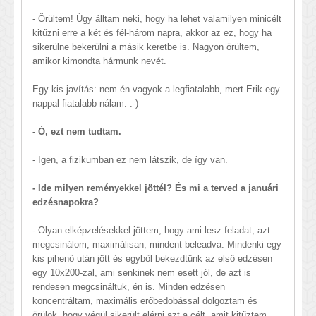
- Örültem! Úgy álltam neki, hogy ha lehet valamilyen minicélt
kitűzni erre a két és fél-három napra, akkor az ez, hogy ha
sikerülne bekerülni a másik keretbe is. Nagyon örültem,
amikor kimondta hármunk nevét.
Egy kis javítás: nem én vagyok a legfiatalabb, mert Erik egy
nappal fiatalabb nálam. :-)
- Ó, ezt nem tudtam.
- Igen, a fizikumban ez nem látszik, de így van.
- Ide milyen reményekkel jöttél? És mi a terved a januári
edzésnapokra?
- Olyan elképzelésekkel jöttem, hogy ami lesz feladat, azt
megcsinálom, maximálisan, mindent beleadva. Mindenki egy
kis pihenő után jött és egyből bekezdtünk az első edzésen
egy 10x200-zal, ami senkinek nem esett jól, de azt is
rendesen megcsináltuk, én is. Minden edzésen
koncentráltam, maximális erőbedobással dolgoztam és
örülök, hogy végül sikerült elérni azt a célt, amit kitűztem