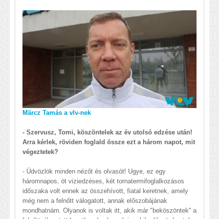
Märcz Tamás a vlv-nek
- Szervusz, Tomi, köszöntelek az év utolsó edzése után!
Arra kérlek, röviden foglald össze ezt a három napot, mit
végeztetek?
- Üdvözlök minden nézőt és olvasót! Ugye, ez egy
háromnapos, öt viziedzéses, két tornatermifoglalkozásos
időszaka volt ennek az összehívott, fiatal keretnek, amely
még nem a felnőtt válogatott, annak előszobájának
mondhatnám. Olyanok is voltak itt, akik már "beköszöntek" a