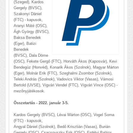
(Szeged), Kardos
Gergely (BVSC),
Szakonyi Dániel
(FTC) - kapusok,
Aranyi Máté (OSC),
Ágh György (BVSC),
Baksa Benedek
(Eger), Batizi
Benedek
(BVSC), Dala Döme
(OSC), Fekete Gergő (FTC), Horváth Ákos (Kaposvár), Kevi
Bendegúz (Honvéd), Konarik Ákos (Szolnok), Magyar Márton
(Eger), Molnár Erik (FTC), Szeghalmi Zsombor (Szolnok),
Teleki András (Szolnok), Vadovics Viktor (Vasas), Vámosi
Bertold (UVSE), Vigvári Vendel (FTC), Vigvári Vince (OSC) -
mezőnyjátékosok.
Összetartás - 2022. január 3-5.
Kardos Gergely (BVSC), Lévai Márton (OSC), Vogel Soma
(FTC) - kapusok,
Angyal Dániel (Szolnok), Bedő Krisztián (Vasas), Burián
Gergely (OSC), Csacsovszky Erik (OSC), Erdélyi Balázs