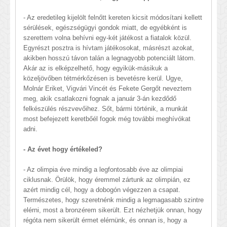
- Az eredetileg kijelölt felnőtt kereten kicsit módosítani kellett
sérülések, egészségügyi gondok miatt, de egyébként is
szerettem volna behívni egy-két játékost a fiatalok közül.
Egyrészt posztra is hívtam játékosokat, másrészt azokat,
akikben hosszú távon talán a legnagyobb potenciált látom.
Akár az is elképzelhető, hogy egyikük-másikuk a
közeljövőben tétmérkőzésen is bevetésre kerül. Ugye,
Molnár Eriket, Vigvári Vincét és Fekete Gergőt neveztem
meg, akik csatlakozni fognak a január 3-án kezdődő
felkészülés részvevőihez. Sőt, bármi történik, a munkát
most befejezett keretbőél fogok még további meghívókat
adni.
- Az évet hogy értékeled?
- Az olimpia éve mindig a legfontosabb éve az olimpiai
ciklusnak. Örülök, hogy éremmel zártunk az olimpián, ez
azért mindig cél, hogy a dobogón végezzen a csapat.
Természetes, hogy szeretnénk mindig a legmagasabb szintre
elérni, most a bronzérem sikerült. Ezt nézhetjük onnan, hogy
régóta nem sikerült érmet elérnünk, és onnan is, hogy a