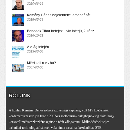
2020-06-18
Kemény Dénes bejelentette lemondását
2018-05-29
Benedek Tibor befejezi - vlv-interjú, 2. rész
2016-10-21
A világ tetején
2013-08-04
Miért kell a vlv.hu?
2007-03-06
RÓLUNK
A honlap Kemény Dénes akkori szövetségi kapitány, volt MVLSZ-elnök
kezdeményezésére jött létre a 2007-es melbourne-i világbajnokság előtt, hogy
korszerű médiaeszközként segítse a férfi válogatottat. Működésének teljes
technikai-technológiai hátterét, valamint a tartalmat kezdettől az STB