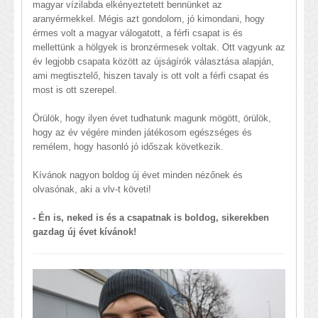
magyar vízilabda elkényeztetett bennünket az
aranyérmekkel. Mégis azt gondolom, jó kimondani, hogy
érmes volt a magyar válogatott, a férfi csapat is és
mellettünk a hölgyek is bronzérmesek voltak. Ott vagyunk az
év legjobb csapata között az újságírók választása alapján,
ami megtisztelő, hiszen tavaly is ott volt a férfi csapat és
most is ott szerepel.
Örülök, hogy ilyen évet tudhatunk magunk mögött, örülök,
hogy az év végére minden játékosom egészséges és
remélem, hogy hasonló jó időszak következik.
Kívánok nagyon boldog új évet minden nézőnek és
olvasónak, aki a vlv-t követi!
- Én is, neked is és a csapatnak is boldog, sikerekben
gazdag új évet kívánok!