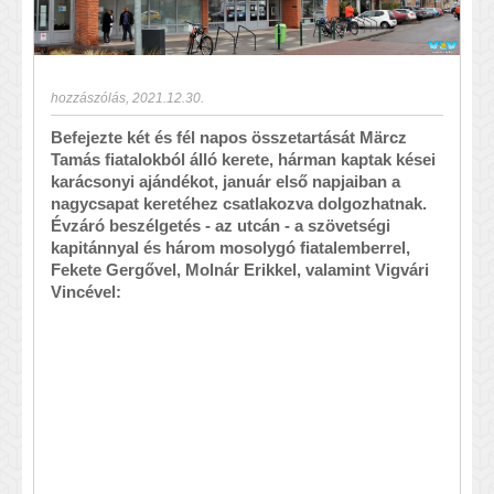
hozzászólás
,
2021.12.30.
Befejezte két és fél napos összetartását Märcz
Tamás fiatalokból álló kerete, hárman kaptak kései
karácsonyi ajándékot, január első napjaiban a
nagycsapat keretéhez csatlakozva dolgozhatnak.
Évzáró beszélgetés - az utcán - a szövetségi
kapitánnyal és három mosolygó fiatalemberrel,
Fekete Gergővel, Molnár Erikkel, valamint Vigvári
Vincével: