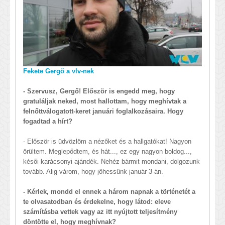
Fekete Gergő a vlv-nek
- Szervusz, Gergő! Először is engedd meg, hogy
gratuláljak neked, most hallottam, hogy meghívtak a
felnőttválogatott-keret januári foglalkozásaira. Hogy
fogadtad a hírt?
- Először is üdvözlöm a nézőket és a hallgatókat! Nagyon
örültem. Meglepődtem, és hát..., ez egy nagyon boldog...,
késői karácsonyi ajándék. Nehéz bármit mondani, dolgozunk
tovább. Alig várom, hogy jöhessünk január 3-án.
- Kérlek, mondd el ennek a három napnak a történetét a
te olvasatodban és érdekelne, hogy látod: eleve
számításba vettek vagy az itt nyújtott teljesítmény
döntötte el, hogy meghívnak?