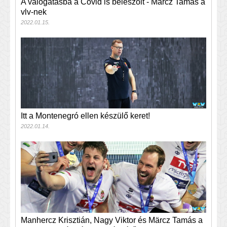
A válogatásba a Covid is beleszólt - Märcz Tamás a
vlv-nek
2022.01.15.
Itt a Montenegró ellen készülő keret!
2022.01.14.
Manhercz Krisztián, Nagy Viktor és Märcz Tamás a