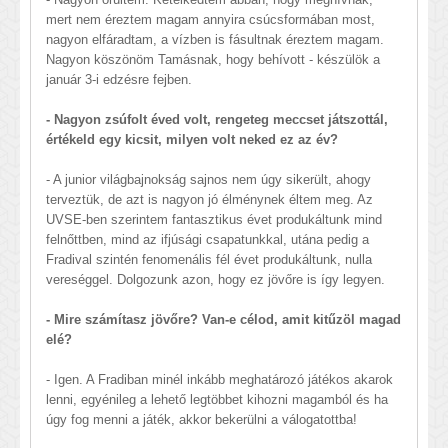
mert nem éreztem magam annyira csúcsformában most,
nagyon elfáradtam, a vízben is fásultnak éreztem magam.
Nagyon köszönöm Tamásnak, hogy behívott - készülök a
január 3-i edzésre fejben.
- Nagyon zsúfolt éved volt, rengeteg meccset játszottál,
értékeld egy kicsit, milyen volt neked ez az év?
- A junior világbajnokság sajnos nem úgy sikerült, ahogy
terveztük, de azt is nagyon jó élménynek éltem meg. Az
UVSE-ben szerintem fantasztikus évet produkáltunk mind
felnőttben, mind az ifjúsági csapatunkkal, utána pedig a
Fradival szintén fenomenális fél évet produkáltunk, nulla
vereséggel. Dolgozunk azon, hogy ez jövőre is így legyen.
- Mire számítasz jövőre? Van-e célod, amit kitűzöl magad
elé?
- Igen. A Fradiban minél inkább meghatározó játékos akarok
lenni, egyénileg a lehető legtöbbet kihozni magamból és ha
úgy fog menni a játék, akkor bekerülni a válogatottba!