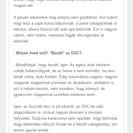
magam elé.
A januári edzésekre még annyira nem gondoltam. Azt tudom,
hogy lesz a saját korosztályomnak, a junior válogatottnak is
edzése, ahova hosszú idő után újra behívtak. Ezt is nagyon
várom, nem tudom, mennyire fogják ütni egymást az
edzések.
- Milyen éved volt? "Bevált" az OSC?
- Mondhatjuk, hogy bevált, igen. Az egész évet tekintve
voltak hullámvölgyek, de az lenne a nem normális, ha nem
lettek volna, ilyen korban. Elég maximalista vagyon, nagyon
magasak magammal szemben az elvárásaim, próbálom is
ezt a helyén kezelni, nem mondom, hogy könnyű, de
igyekszem magammal szemben türelmes lenni.
Igen, az őszi-téli rész is jól sikerült, az OSC-be való
átigazolásom is, szóval nagyon élvezem a mostani
helyzetet. Szép kis karácsonyi-újévi ajándék, hogy behívtak,
hogy életemben először hívtak be a felnőtt válogatottba, ezt
érzem igazán annak.