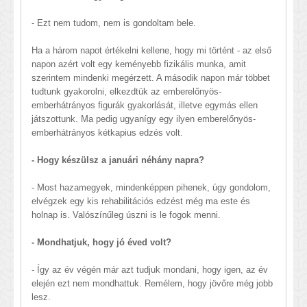
- Ezt nem tudom, nem is gondoltam bele.
Ha a három napot értékelni kellene, hogy mi történt - az első
napon azért volt egy keményebb fizikális munka, amit
szerintem mindenki megérzett. A második napon már többet
tudtunk gyakorolni, elkezdtük az emberelőnyös-
emberhátrányos figurák gyakorlását, illetve egymás ellen
játszottunk. Ma pedig ugyanígy egy ilyen emberelőnyös-
emberhátrányos kétkapius edzés volt.
- Hogy készülsz a januári néhány napra?
- Most hazamegyek, mindenképpen pihenek, úgy gondolom,
elvégzek egy kis rehabilitációs edzést még ma este és
holnap is. Valószínűleg úszni is le fogok menni.
- Mondhatjuk, hogy jó éved volt?
- Így az év végén már azt tudjuk mondani, hogy igen, az év
elején ezt nem mondhattuk. Remélem, hogy jövőre még jobb
lesz.