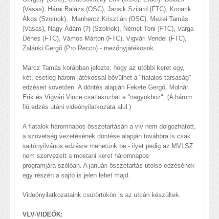
(Vasas), Hárai Balázs (OSC), Jansik Szilárd (FTC), Konarik
Ákos (Szolnok), Manhercz Krisztián (OSC), Mezei Tamás
(Vasas), Nagy Ádám (?) (Szolnok), Német Toni (FTC), Varga
Dénes (FTC), Vámos Márton (FTC), Vigvári Vendel (FTC),
Zalánki Gergő (Pro Recco) - mezőnyjátékosok.
Märcz Tamás korábban jelezte, hogy az utóbbi keret egy,
két, esetleg három játékossal bővülhet a "fiatalos társaság"
edzéseit követően. A döntés alapján Fekete Gergő, Molnár
Erik és Vigvári Vince csatlakozhat a "nagyokhoz". (A három
fiú edzés utáni videónyilatkozata alul.)
A fiatalok háromnapos összetartásán a vlv nem dolgozhatott,
a szövetség vezetésének döntése alapján továbbra is csak
sajtónyilvános edzésre mehetünk be - ilyet pedig az MVLSZ
nem szervezett a mostani keret háromnapos
programjára szólóan. A januári összetartás utolsó edzésének
egy részén a sajtó is jelen lehet majd.
Videónyilatkozataink csütörtökön is az utcán készültek.
VLV-VIDEÓK: