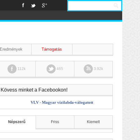
Eredmények
Támogatás
112k
465
3.92k
Kövess minket a Facebookon!
VLV - Magyar vízilabda-válogatott
Népszerű
Friss
Kiemelt