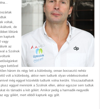
lna...
zezártak
udtuk
ek voltak,
káltunk, de
öbbet lőttünk
en kaptunk
l vagy
nálunk az
dával a Szolnok
 voltunk
hetőségünket
 ugye kettővel
tően három és négy lett a különbség, onnan borzasztó nehéz
kettő volt a különbség, akkor nem tudtunk olyan védekezéseket
amivel még eggyel közelebb tudtunk volna kerülni. Visszautalhatok
lt plusz eggyel mennünk a Szolnok ellen, akkor egyszer sem tudtuk
kat és támadni a két gólért. Amikor pedig a harmadik-negyedik
az egy gólért, mert ebből kaptunk egy gólt.