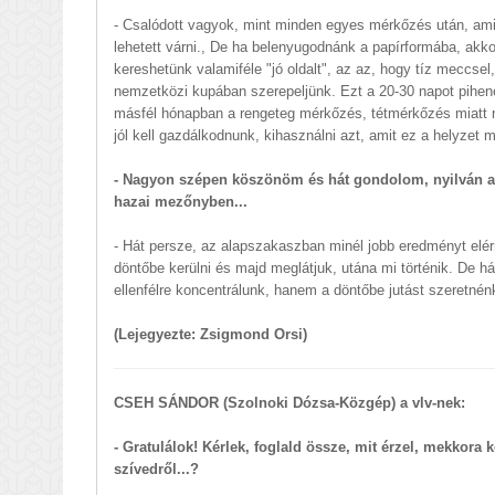
- Csalódott vagyok, mint minden egyes mérkőzés után, amit
lehetett várni., De ha belenyugodnánk a papírformába, ak
kereshetünk valamiféle "jó oldalt", az az, hogy tíz meccse
nemzetközi kupában szerepeljünk. Ezt a 20-30 napot pihenés
másfél hónapban a rengeteg mérkőzés, tétmérkőzés miatt 
jól kell gazdálkodnunk, kihasználni azt, amit ez a helyzet 
- Nagyon szépen köszönöm és hát gondolom, nyilván a
hazai mezőnyben...
- Hát persze, az alapszakaszban minél jobb eredményt elé
döntőbe kerülni és majd meglátjuk, utána mi történik. De 
ellenfélre koncentrálunk, hanem a döntőbe jutást szeretnénk
(Lejegyezte: Zsigmond Orsi)
CSEH SÁNDOR (Szolnoki Dózsa-Közgép) a vlv-nek:
- Gratulálok! Kérlek, foglald össze, mit érzel, mekkora k
szívedről...?