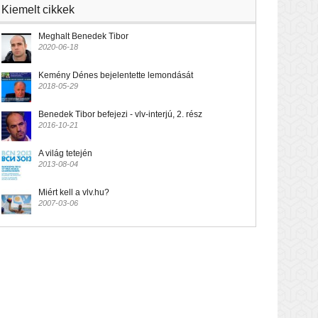
Kiemelt cikkek
Meghalt Benedek Tibor
2020-06-18
Kemény Dénes bejelentette lemondását
2018-05-29
Benedek Tibor befejezi - vlv-interjú, 2. rész
2016-10-21
A világ tetején
2013-08-04
Miért kell a vlv.hu?
2007-03-06