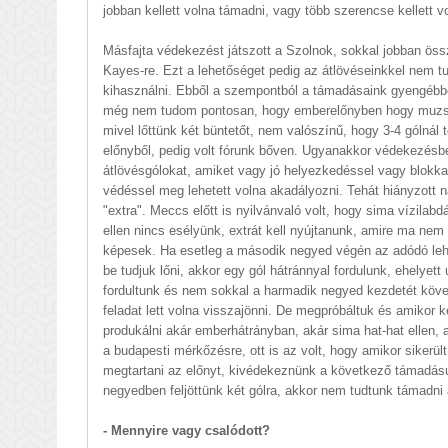
jobban kellett volna támadni, vagy több szerencse kellett vo
Másfajta védekezést játszott a Szolnok, sokkal jobban öss
Kayes-re. Ezt a lehetőséget pedig az átlövéseinkkel nem t
kihasználni. Ebből a szempontból a támadásaink gyengébb
még nem tudom pontosan, hogy emberelőnyben hogy muzsi
mivel lőttünk két büntetőt, nem valószínű, hogy 3-4 gólnál t
előnyből, pedig volt fórunk bőven. Ugyanakkor védekezésb
átlövésgólokat, amiket vagy jó helyezkedéssel vagy blokka
védéssel meg lehetett volna akadályozni. Tehát hiányzott 
"extra". Meccs előtt is nyilvánvaló volt, hogy sima vízilab
ellen nincs esélyünk, extrát kell nyújtanunk, amire ma nem
képesek. Ha esetleg a második negyed végén az adódó le
be tudjuk lőni, akkor egy gól hátránnyal fordulunk, ehelyett
fordultunk és nem sokkal a harmadik negyed kezdetét köve
feladat lett volna visszajönni. De megpróbáltuk és amikor 
produkálni akár emberhátrányban, akár sima hat-hat ellen, 
a budapesti mérkőzésre, ott is az volt, hogy amikor sikerü
megtartani az előnyt, kivédekeznünk a következő támadásu
negyedben feljöttünk két gólra, akkor nem tudtunk támadni 
- Mennyire vagy csalódott?