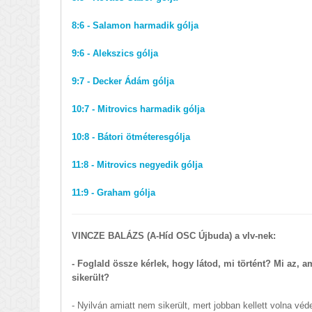
8:6 - Salamon harmadik gólja
9:6 - Alekszics gólja
9:7 - Decker Ádám gólja
10:7 - Mitrovics harmadik gólja
10:8 - Bátori ötméteresgólja
11:8 - Mitrovics negyedik gólja
11:9 - Graham gólja
VINCZE BALÁZS (A-Híd OSC Újbuda) a vlv-nek:
- Foglald össze kérlek, hogy látod, mi történt? Mi az, 
sikerült?
- Nyilván amiatt nem sikerült, mert jobban kellett volna vé