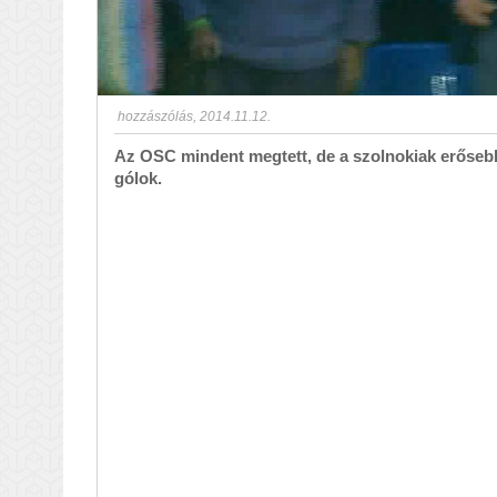
hozzászólás
,
2014.11.12.
Az OSC mindent megtett, de a szolnokiak erősebbe
gólok.