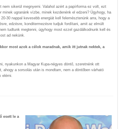
 nem sikerül megnyerni. Valahol azért a papírforma ez volt, ezt
kor minek ugranánk vízbe, minek kezdenénk el edzeni? Úgyhogy, ha
l, 20-30 nappal kevesebb energiát kell felemésztenünk arra, hogy a
re, edzésre, konditermezésre tudjuk fordítani, amit az elmúlt
nem tudtunk megtenni, úgyhogy most ezzel gazdálkodnunk kell és
most ad nekünk.
kkor most azok a célok
maradnak, amik itt jutnak nektek, a
rni, nyakunkon a Magyar Kupa-négyes döntő, szeretnénk ott
hát, ahogy a sorsolás után is mondtam, nem a döntőben várható
 elérni.
ő esett le a