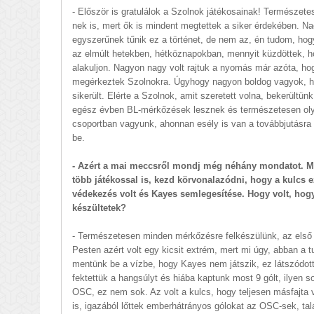
- Először is gratulálok a Szolnok játékosainak! Természet
nek is, mert ők is mindent megtettek a siker érdekében. N
egyszerűnek tűnik ez a történet, de nem az, én tudom, hog
az elmúlt hetekben, hétköznapokban, mennyit küzdöttek, h
alakuljon. Nagyon nagy volt rajtuk a nyomás már azóta, ho
megérkeztek Szolnokra. Úgyhogy nagyon boldog vagyok, h
sikerült. Elérte a Szolnok, amit szeretett volna, bekerültünk
egész évben BL-mérkőzések lesznek és természetesen ol
csoportban vagyunk, ahonnan esély is van a továbbjutásra 
be.
- Azért a mai meccsről mondj még néhány mondatot. M
több játékossal is, kezd körvonalazódni, hogy a kulcs ez
védekezés volt és Kayes semlegesítése. Hogy volt, hog
készültetek?
- Természetesen minden mérkőzésre felkészülünk, az els
Pesten azért volt egy kicsit extrém, mert mi úgy, abban a 
mentünk be a vízbe, hogy Kayes nem játszik, ez látszódott
fektettük a hangsúlyt és hiába kaptunk most 9 gólt, ilyen so
OSC, ez nem sok. Az volt a kulcs, hogy teljesen másfajta
is, igazából lőttek emberhátrányos gólokat az OSC-sek, tal