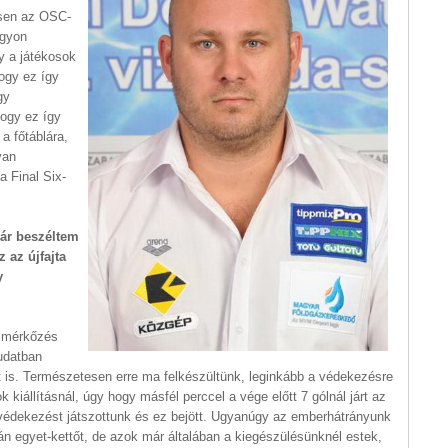
esen az OSC-
agyon
y a játékosok
ogy ez így
gy
ogy ez így
 a főtáblára,
yan
a Final Six-
ár beszéltem
 az újfajta
y
ő mérkőzés
tudatban
 is. Természetesen erre ma felkészültünk, leginkább a védekezésre
k kiállításnál, úgy hogy másfél perccel a vége előtt 7 gólnál járt az
 védekezést játszottunk és ez bejött. Ugyanúgy az emberhátrányunk
án egyet-kettőt, de azok már általában a kiegészülésünknél estek,