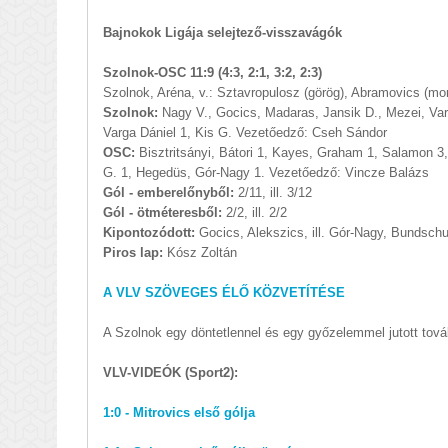
Bajnokok Ligája selejtező-visszavágók
Szolnok-OSC 11:9 (4:3, 2:1, 3:2, 2:3)
Szolnok, Aréna, v.: Sztavropulosz (görög), Abramovics (mo
Szolnok:
Nagy V., Gocics, Madaras, Jansik D., Mezei, Var
Varga Dániel 1, Kis G. Vezetőedző: Cseh Sándor
OSC:
Bisztritsányi, Bátori 1, Kayes, Graham 1, Salamon 3
G. 1, Hegedüs, Gór-Nagy 1. Vezetőedző: Vincze Balázs
Gól - emberelőnyből:
2/11, ill. 3/12
Gól - ötméteresből:
2/2, ill. 2/2
Kipontozódott:
Gocics, Alekszics, ill. Gór-Nagy, Bundschu
Piros lap:
Kósz Zoltán
A VLV SZÖVEGES ÉLŐ KÖZVETÍTÉSE
A Szolnok egy döntetlennel és egy győzelemmel jutott tová
VLV-VIDEÓK (Sport2):
1:0 - Mitrovics első gólja