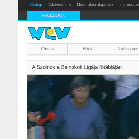
Címlap
Adatvédelem
Moderálási alapelvek
Impresszu
FACEBOOK
Címlap
Hírek
A válogatott
A Szolnok a Bajnokok Ligája főtábláján