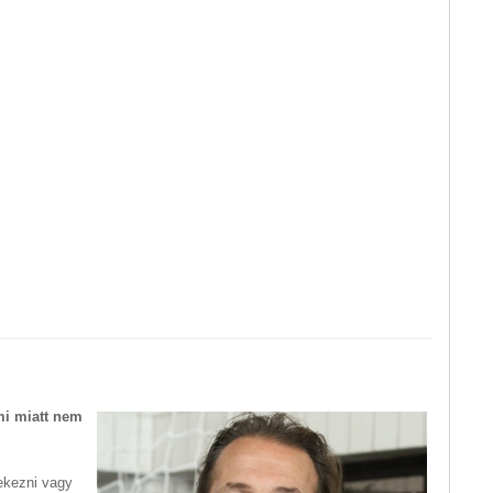
ami miatt nem
dekezni vagy