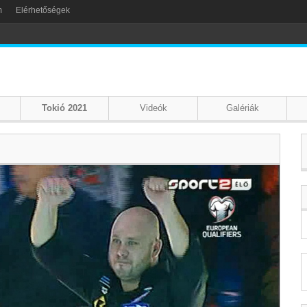
m
Elérhetőségek
Tokió 2021
Videók
Galériák