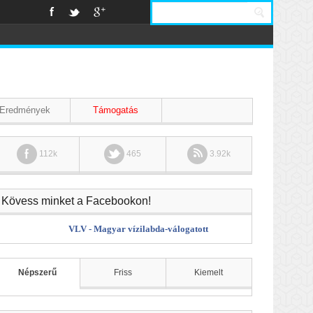
Eredmények
Támogatás
112k
465
3.92k
Kövess minket a Facebookon!
VLV - Magyar vízilabda-válogatott
Népszerű
Friss
Kiemelt