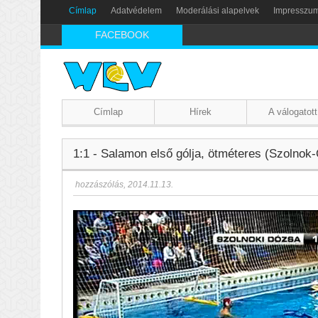
Címlap
Adatvédelem
Moderálási alapelvek
Impresszu
FACEBOOK
Címlap
Hírek
A válogatott
1:1 - Salamon első gólja, ötméteres (Szolnok
hozzászólás
,
2014.11.13.