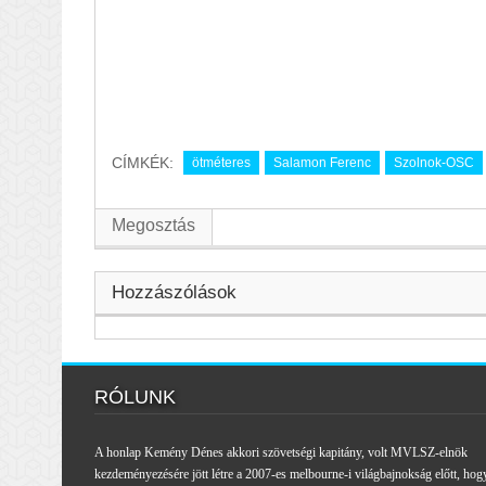
CÍMKÉK:
ötméteres
Salamon Ferenc
Szolnok-OSC
Megosztás
Hozzászólások
RÓLUNK
A honlap Kemény Dénes akkori szövetségi kapitány, volt MVLSZ-elnök
kezdeményezésére jött létre a 2007-es melbourne-i világbajnokság előtt, hog