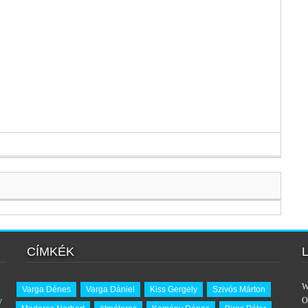
CÍMKÉK
W
Varga Dénes
Varga Dániel
Kiss Gergely
Szivós Márton
y
O