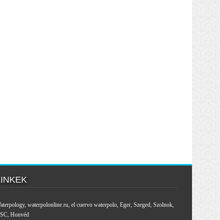
LINKEK
aterpology
,
waterpolonline.ru
,
el cuervo waterpolo
,
Eger
,
Szeged
,
Szolnok
,
SC
,
Honvéd