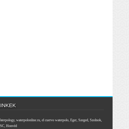
LINKEK
aterpology
,
waterpolonline.ru
,
el cuervo waterpolo
,
Eger
,
Szeged
,
Szolnok
,
SC
,
Honvéd