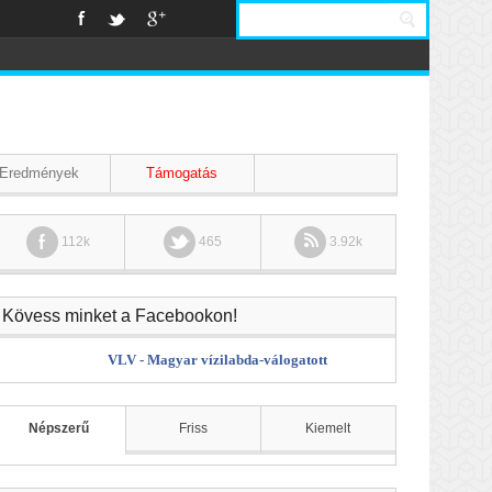
Eredmények
Támogatás
112k
465
3.92k
Kövess minket a Facebookon!
VLV - Magyar vízilabda-válogatott
Népszerű
Friss
Kiemelt