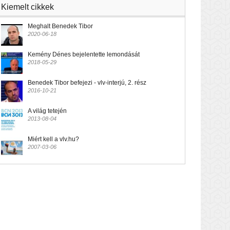
Kiemelt cikkek
Meghalt Benedek Tibor
2020-06-18
Kemény Dénes bejelentette lemondását
2018-05-29
Benedek Tibor befejezi - vlv-interjú, 2. rész
2016-10-21
A világ tetején
2013-08-04
Miért kell a vlv.hu?
2007-03-06