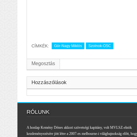
CÍMKÉK:
Gór-Nagy Miklós
Szolnok-OSC
Megosztás
Hozzászólások
RÓLUNK
A honlap Kemény Dénes akkori szövetségi kapitány, volt MVLSZ-elnök
kezdeményezésére jött létre a 2007-es melbourne-i világbajnokság előtt, hog