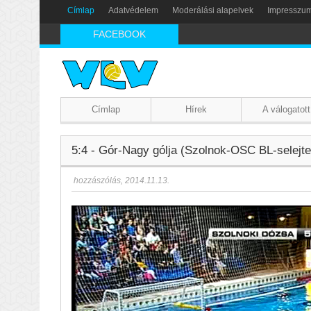
Címlap
Adatvédelem
Moderálási alapelvek
Impresszu
FACEBOOK
Címlap
Hírek
A válogatott
5:4 - Gór-Nagy gólja (Szolnok-OSC BL-selejte
hozzászólás
,
2014.11.13.