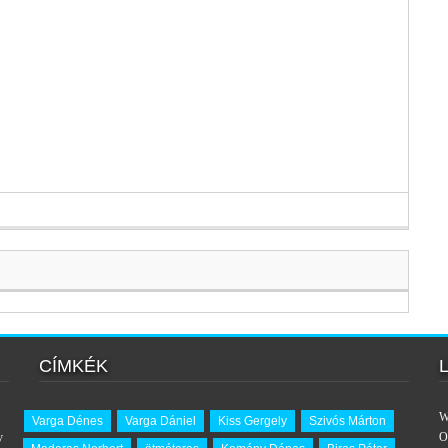
CÍMKÉK
W
Varga Dénes
Varga Dániel
Kiss Gergely
Szivós Márton
y
O