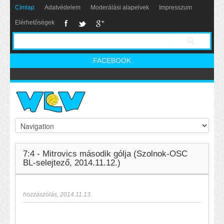
Címlap
Adatvédelem
Moderálási alapelvek
Impresszum
Elérhetőségek
FACEBOOK
7:4 - Mitrovics második gólja (Szolnok-OSC
BL-selejtező, 2014.11.12.)
hozzászólás
,
2014.11.13.