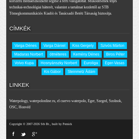
korszerű médiaeszközként segítse a férfi válogatottat. Működésének teljes
technikai-technológiai hátterét, valamint a tartalmat kezdettől az STB
Tömegkommunikációs Kiadói és Tanácsadó Betéti Társaság biztosítja.
CÍMKÉK
Varga Dénes
Varga Dániel
Kiss Gergely
Szivós Márton
Madaras Norbert
ötméteres
Kemény Dénes
Biros Péter
Volvo Kupa
Hosnyánszky Norbert
Euroliga
Eger-Vasas
Kis Gábor
Steinmetz Ádám
LINKEK
Waterpology
,
waterpolonline.ru
,
el cuervo waterpolo
,
Eger
,
Szeged
,
Szolnok
,
OSC
,
Honvéd
Copyright © 2007-2026 Stb Bt., built by Pernick