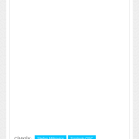
CÍMKÉK:
Stefan Mitrovics
Szolnok-OSC