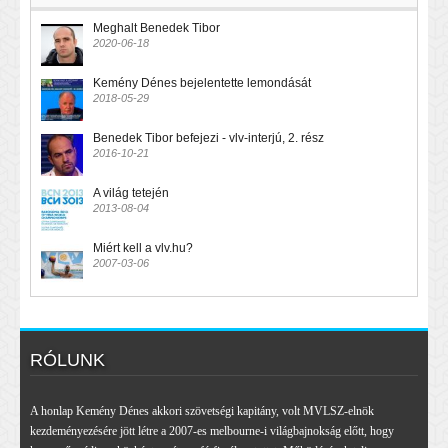
Meghalt Benedek Tibor
2020-06-18
Kemény Dénes bejelentette lemondását
2018-05-29
Benedek Tibor befejezi - vlv-interjú, 2. rész
2016-10-21
A világ tetején
2013-08-04
Miért kell a vlv.hu?
2007-03-06
RÓLUNK
A honlap Kemény Dénes akkori szövetségi kapitány, volt MVLSZ-elnök
kezdeményezésére jött létre a 2007-es melbourne-i világbajnokság előtt, hogy