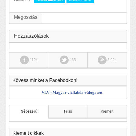
Megosztás
Hozzászólások
112k
465
3.92k
Kövess minket a Facebookon!
VLV - Magyar vízilabda-válogatott
Népszerű
Friss
Kiemelt
Kiemelt cikkek