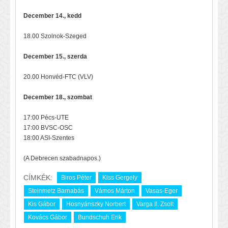
December 14., kedd
18.00 Szolnok-Szeged
December 15., szerda
20.00 Honvéd-FTC (VLV)
December 18., szombat
17:00 Pécs-UTE
17:00 BVSC-OSC
18:00 ASI-Szentes
(A Debrecen szabadnapos.)
CÍMKÉK:
Biros Péter
Kiss Gergely
Steinmetz Barnabás
Vámos Márton
Vasas-Eger
Kis Gábor
Hosnyánszky Norbert
Varga II. Zsolt
Kovács Gábor
Bundschuh Erik