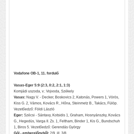
Vodafone OB-1, 11. forduló
Vasas-Eger 5:9 (2:3, 0:2, 2:1, 1:3)
Komj
ádi uszoda, v.: Vojvoda, Székely
Vasas:
Nagy V. - Decker, Boskovics 2, Katonás, Powers 1, Vörös,
Kiss G. 2, Vámos, Kovács R., Hőna, Steinmetz B., Tak
ács, Fülöp.
Vezetőedző: Földi László
Eger:
Szécsi - Sántavy, Kotsidis 1, Graham, Hosnyánszky, Kovács
G., Hegedüs, Varga II. Zs. 1, Feltham, Binder 1, Kis G., Bundschuh
1, Biros 5. Vezetőedző: Gerendás György
G
ól - emberelőnyből:
2/9, ill. 3/8