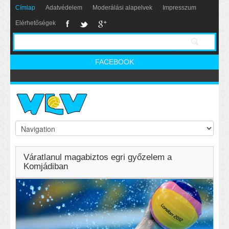
Címlap
Adatvédelem
Moderálási alapelvek
Impresszum
Elérhetőségek
FACEBOOK
Váratlanul magabiztos egri győzelem a
Komjádiban