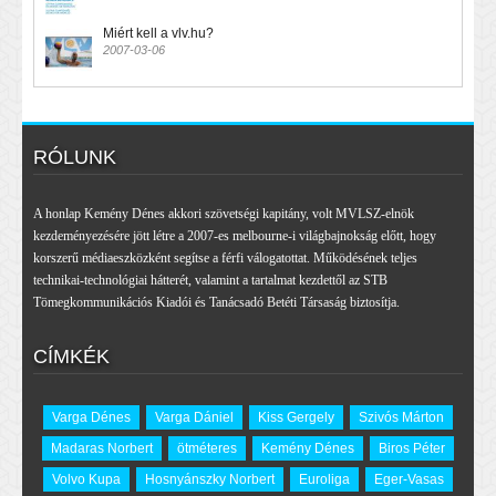
Miért kell a vlv.hu?
2007-03-06
RÓLUNK
A honlap Kemény Dénes akkori szövetségi kapitány, volt MVLSZ-elnök
kezdeményezésére jött létre a 2007-es melbourne-i világbajnokság előtt, hogy
korszerű médiaeszközként segítse a férfi válogatottat. Működésének teljes
technikai-technológiai hátterét, valamint a tartalmat kezdettől az STB
Tömegkommunikációs Kiadói és Tanácsadó Betéti Társaság biztosítja.
CÍMKÉK
Varga Dénes
Varga Dániel
Kiss Gergely
Szivós Márton
Madaras Norbert
ötméteres
Kemény Dénes
Biros Péter
Volvo Kupa
Hosnyánszky Norbert
Euroliga
Eger-Vasas