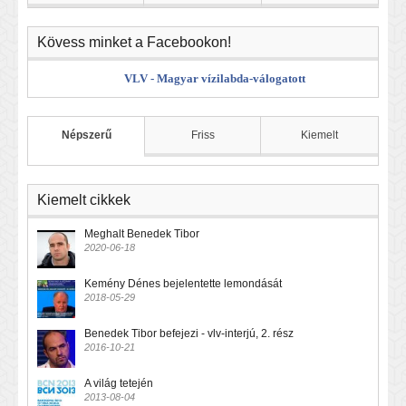
Kövess minket a Facebookon!
VLV - Magyar vízilabda-válogatott
Népszerű
Friss
Kiemelt
Kiemelt cikkek
Meghalt Benedek Tibor
2020-06-18
Kemény Dénes bejelentette lemondását
2018-05-29
Benedek Tibor befejezi - vlv-interjú, 2. rész
2016-10-21
A világ tetején
2013-08-04