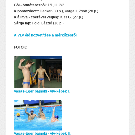
G
ól - ötméteresből:
1/1, ill. 2/2
Kipontozódott:
Decker (30.p.), Varga II. Zsolt (28.p.)
Kiállítva - cserével végleg:
Kiss G. (27.p.)
Sárga lap:
Földi László (18.p.)
A VLV élő közvetítése a mérkőzésről
FOTÓK:
Vasas-Eger bajnoki - vlv-képek I.
Vasas-Eger bajnoki - vlv-képek II.