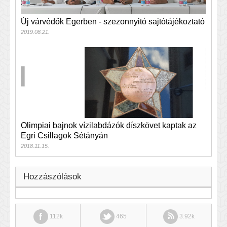
Új várvédők Egerben - szezonnyitó sajtótájékoztató
2019.08.21.
Olimpiai bajnok vízilabdázók díszkövet kaptak az
Egri Csillagok Sétányán
2018.11.15.
Hozzászólások
112k
465
3.92k