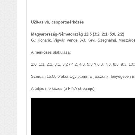
U20-as vb, csoportmérkőzés
Magyarország-Németország 12:5 (3:2, 2:1, 5:0, 2:2)
G.: Konarik, Vigvári Vendel 3-3, Kevi, Szeghalmi, Mészáros 
A mérkőzés alakulása:
1:0, 1:1, 2:1, 3:1, 3:2 / 4:2, 4:3, 5:3 // 6:3, 7:3, 8:3, 9:3, 10
Szerdán 15.00 órakor Egyiptommal játszunk, lényegében m
A teljes mérkőzés (a FINA streamje):