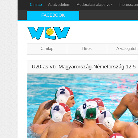
Címlap
Adatvédelem
Moderálási alapelvek
Impresszu
FACEBOOK
Címlap
Hírek
A válogatott
U20-as vb: Magyarország-Németország 12:5