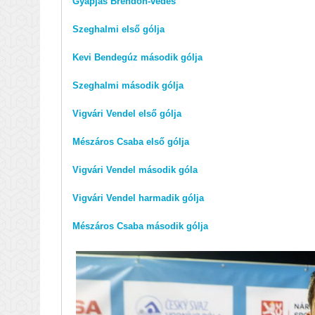
Gyapjas Brendon-védés
Szeghalmi első gólja
Kevi Bendegúz második gólja
Szeghalmi második gólja
Vigvári Vendel első gólja
Mészáros Csaba első gólja
Vigvári Vendel második góla
Vigvári Vendel harmadik gólja
Mészáros Csaba második gólja