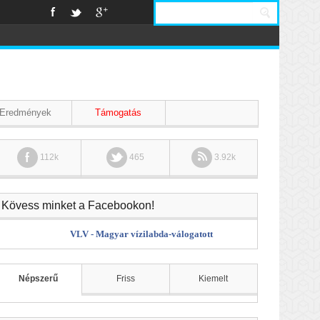
Eredmények
Támogatás
112k
465
3.92k
Kövess minket a Facebookon!
VLV - Magyar vízilabda-válogatott
Népszerű
Friss
Kiemelt