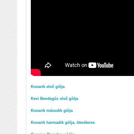
Konarik első gólja
Kevi Bendegúz első gólja
Konarik második gólja
Konarik harmadik gólja, ötméteres