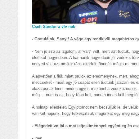
Cseh Sándor a vlv-nek
- Gratulálok, Sanyi! A vége egy rendkívül magabiztos g
- Nem jó szó az izgalom, a "várt" volt, mert azt tudtuk, hog
első két negyedben. A harmadik negyedben jól védekeztünk 
negyed volt az, amikor ránk akartak jönni és mégis mi ment
Alapvetően a fiúk miatt örülök az eredménynek, mert, ahog
meccseket - most egy jó csapat ellen tudtunk játszani és ez
alázatosnak lenni minden egyes részénél a védekezésnek. I
még..., nem is az, hogy több kell, hanem innen kell még l
A holnapi ellenfelet, Egyiptomot nem becsüljük le, de velük
van két napunk, hogy felkészítsük magunkat egy még nag
- Elégedett voltál a mai teljesítménnyel egyénileg és cs
- Igen.