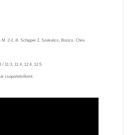
M. 2-2, ill. Schipper 2, Szekulics, Bozics, Chiru
:3 / 11:3, 11:4, 12:4, 12:5
ár csoportelsőként.