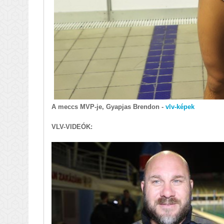
A meccs MVP-je, Gyapjas Brendon -
vlv-képek
VLV-VIDEÓK: