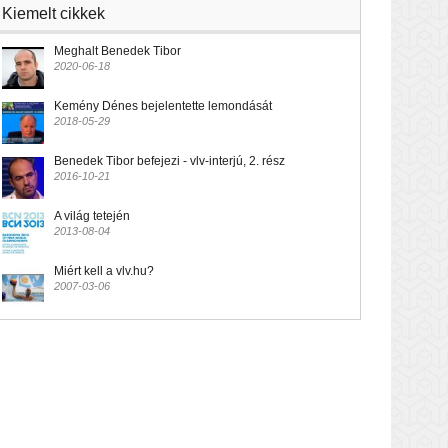
Kiemelt cikkek
Meghalt Benedek Tibor
2020-06-18
Kemény Dénes bejelentette lemondását
2018-05-29
Benedek Tibor befejezi - vlv-interjú, 2. rész
2016-10-21
A világ tetején
2013-08-04
Miért kell a vlv.hu?
2007-03-06