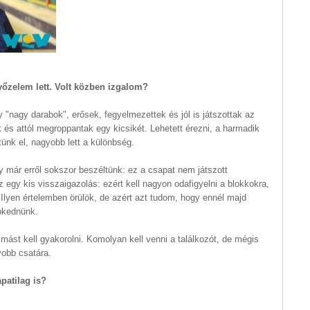
yőzelem lett. Volt közben izgalom?
y "nagy darabok", erősek, fegyelmezettek és jól is játszottak az
és attól megroppantak egy kicsikét. Lehetett érezni, a harmadik
ünk el, nagyobb lett a különbség.
y már erről sokszor beszéltünk: ez a csapat nem játszott
 egy kis visszaigazolás: ezért kell nagyon odafigyelni a blokkokra,
lyen értelemben örülök, de azért azt tudom, hogy ennél majd
épkednünk.
 mást kell gyakorolni. Komolyan kell venni a találkozót, de mégis
yobb csatára.
apatilag is?