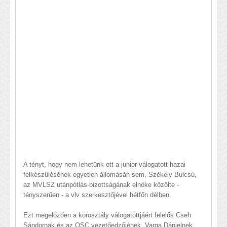
A tényt, hogy nem lehetünk ott a junior válogatott hazai
felkészülésének egyetlen állomásán sem, Székely Bulcsú,
az MVLSZ utánpótlás-bizottságának elnöke közölte -
tényszerűen - a vlv szerkesztőjével hétfőn délben.
Ezt megelőzően a korosztály válogatottjáért felelős Cseh
Sándornak és az OSC vezetőedzőjének, Varga Dánielnek