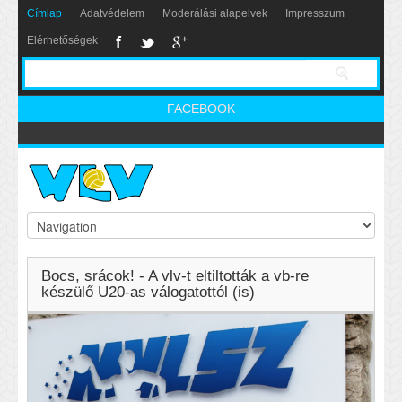
Címlap
Adatvédelem
Moderálási alapelvek
Impresszum
Elérhetőségek
FACEBOOK
Bocs, srácok! - A vlv-t eltiltották a vb-re
készülő U20-as válogatottól (is)