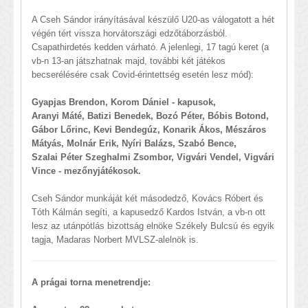
A Cseh Sándor irányításával készülő U20-as válogatott a hét
végén tért vissza horvátországi edzőtáborzásból.
Csapathirdetés kedden várható. A jelenlegi, 17 tagú keret (a
vb-n 13-an játszhatnak majd, további két játékos
becserélésére csak Covid-érintettség esetén lesz mód):
Gyapjas Brendon, Korom Dániel - kapusok,
Aranyi Máté, Batizi Benedek, Bozó Péter, Bóbis Botond,
Gábor Lőrinc, Kevi Bendegúz, Konarik Ákos, Mészáros
Mátyás, Molnár Erik, Nyíri Balázs, Szabó Bence,
Szalai Péter Szeghalmi Zsombor, Vigvári Vendel, Vigvári
Vince - mezőnyjátékosok.
Cseh Sándor munkáját két másodedző, Kovács Róbert és
Tóth Kálmán segíti, a kapusedző Kardos István, a vb-n ott
lesz az utánpótlás bizottság elnöke Székely Bulcsú és egyik
tagja, Madaras Norbert MVLSZ-alelnök is.
A prágai torna menetrendje: