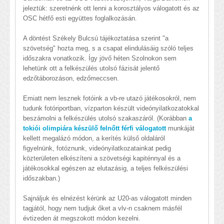
jeleztük: szeretnénk ott lenni a korosztályos válogatott és az
OSC hétfő esti együttes foglalkozásán.
A döntést Székely Bulcsú tájékoztatása szerint "a
szövetség" hozta meg, s a csapat elindulásáig szóló teljes
időszakra vonatkozik. Így jövő héten Szolnokon sem
lehetünk ott a felkészülés utolsó fázisát jelentő
edzőtáborozáson, edzőmeccsen.
Emiatt nem lesznek fotóink a vb-re utazó játékosokról, nem
tudunk fotóriportban, vízparton készült videónyilatkozatokkal
beszámolni a felkészülés utolsó szakaszáról. (Korábban
a
tokiói olimpiára készülő felnőtt férfi válogatott
munkáját
kellett megalázó módon, a kerítés külső oldaláról
figyelnünk, fotóznunk, videónyilatkozatainkat pedig
közterületen elkészíteni a szövetségi kapiténnyal és a
játékosokkal egészen az elutazásig, a teljes felkészülési
időszakban.)
Sajnáljuk és elnézést kérünk az U20-as válogatott minden
tagjától, hogy nem tudjuk őket a vlv-n csaknem másfél
évtizeden át megszokott módon kezelni.