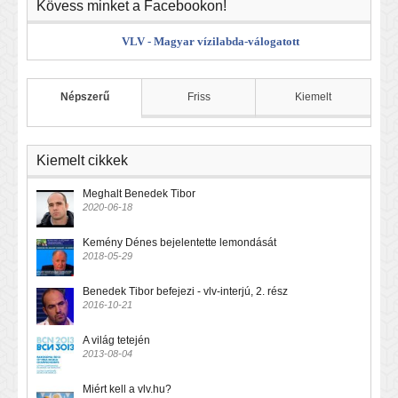
Kövess minket a Facebookon!
VLV - Magyar vízilabda-válogatott
Népszerű
Friss
Kiemelt
Kiemelt cikkek
Meghalt Benedek Tibor
2020-06-18
Kemény Dénes bejelentette lemondását
2018-05-29
Benedek Tibor befejezi - vlv-interjú, 2. rész
2016-10-21
A világ tetején
2013-08-04
Miért kell a vlv.hu?