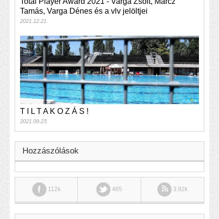
Total Player Award 2021 - Varga Zsolt, Märcz
Tamás, Varga Dénes és a vlv jelöltjei
2021.12.21.
T I L T A K O Z Á S !
2021.09.23.
Hozzászólások
112k
465
3.92k