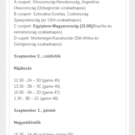
A csoport: Oroszország-Horvátország, Argentína-
Olaszország (Üzbegisztán szabadnapos)
B csoport: Szlovákia-Szerbia, Csehország-
Spanyolország (az USA szabadnapos)
C csoport:
Egyiptom-Magyarország (15.00)
(Brazília és
németország szabadnapos)
D csport: Montenegró-Kazahsztán (Dél-Afrika és
Görögország szabadnapos)
Szeptember 2., csütörtök
Rájátszás
12.00 - 2A – 3D (game 45)
13.30 - 2B – 3C (game 46)
15.00 - 3A – 2D (game 47)
1.30 - 3B – 2C (game 48)
Szeptember 3., péntek
Negyeddöntők
15.30 - 1A-46 győztese (game 55)