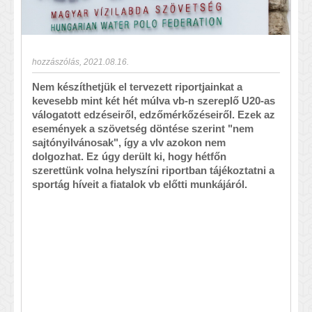
hozzászólás
,
2021.08.16.
Nem készíthetjük el tervezett riportjainkat a
kevesebb mint két hét múlva vb-n szereplő U20-as
válogatott edzéseiről, edzőmérkőzéseiről. Ezek az
események a szövetség döntése szerint "nem
sajtónyilvánosak", így a vlv azokon nem
dolgozhat. Ez úgy derült ki, hogy hétfőn
szerettünk volna helyszíni riportban tájékoztatni a
sportág híveit a fiatalok vb előtti munkájáról.