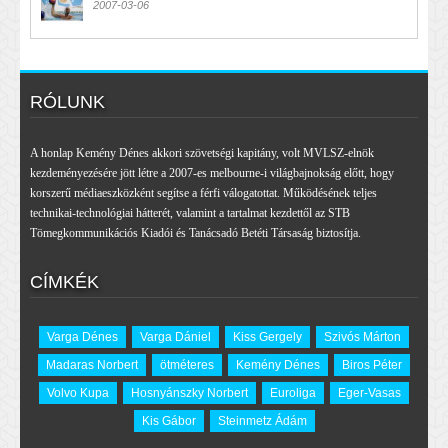
2007-03-06
RÓLUNK
A honlap Kemény Dénes akkori szövetségi kapitány, volt MVLSZ-elnök
kezdeményezésére jött létre a 2007-es melbourne-i világbajnokság előtt, hogy
korszerű médiaeszközként segítse a férfi válogatottat. Működésének teljes
technikai-technológiai hátterét, valamint a tartalmat kezdettől az STB
Tömegkommunikációs Kiadói és Tanácsadó Betéti Társaság biztosítja.
CÍMKÉK
Varga Dénes
Varga Dániel
Kiss Gergely
Szivós Márton
Madaras Norbert
ötméteres
Kemény Dénes
Biros Péter
Volvo Kupa
Hosnyánszky Norbert
Euroliga
Eger-Vasas
Kis Gábor
Steinmetz Ádám