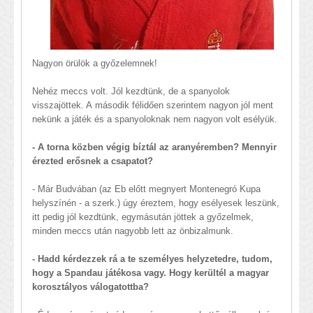
Nagyon örülök a győzelemnek!
Nehéz meccs volt. Jól kezdtünk, de a spanyolok
visszajöttek. A második félidően szerintem nagyon jól ment
nekünk a játék és a spanyoloknak nem nagyon volt esélyük.
- A torna közben végig bíztál az aranyéremben? Mennyir
érezted erősnek a csapatot?
- Már Budvában (az Eb előtt megnyert Montenegró Kupa
helyszínén - a szerk.) úgy éreztem, hogy esélyesek leszünk,
itt pedig jól kezdtünk, egymásután jöttek a győzelmek,
minden meccs után nagyobb lett az önbizalmunk.
- Hadd kérdezzek rá a te személyes helyzetedre, tudom,
hogy a Spandau játékosa vagy. Hogy kerültél a magyar
korosztályos válogatottba?