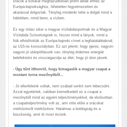
srácok a korukat meghazudtolóan profin álltak ehhez az
Európa-bajnoksághoz, hihetetlen fegyelmezetten és
akarással dolgoztak. Tényleg mindenki tette a dolgát mind a
háttérben, mind benn, a vízben.
Ez egy óriási siker a magyar vízilabdasportnak és a Magyar
Vízilabda Szövetségnek is, hiszen mind a lányok, mind a
fiúk elhódították az Európa-bajnoki címet a legfiatalabbaknál,
az U15-ös korosztályban. Ez azt jelenti, hogy igenis, nagyon-
nagyon jó utánpótlásunk van, tényleg érdemes energiát
belefektetni és visszaigazolja az élet, hogy jó úton járunk.
- Úgy tűnt itthonról, hogy kimagaslik a magyar csapat a
mostani torna mezőnyéből...
- Jó ellenfeleink voltak, nem szabad senkit sem lebecsülni.
Azzal egyetértek, valóban kiemelkedett ez a csapat a
mezőnyből mind az egyéni teljesítményekkel, de elsősorban
a csapatteljesítmény volt az, ami vitte előre a srácokat
mérkőzésről mérkőzésre. Hatalmas a boldogság és a
büszkeség, amit itt most érzünk.