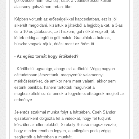
góllövéssel nem lesz baj, csak a védekezéssel kellett
alacsony gólszámon tartani őket.
Képben voltunk az erősségeikkel kapcsolatban, ezt is jól
sikerült megoldani, kizártuk a játékból a legjobbjaikat, a 3-as
és a 10-es játékosuk, azt hiszem, gól nélkül végzett, ők
lőtték eddig a legtöbb gólt náluk. Gratulálok a fiúknak,
büszke vagyok rájuk, óriási most az öröm itt.
- Az egész tornát hogy értékeled?
- Körülbelül ugyanígy, ahogy ezt a döntőt. Végig nagyon
céltudatosan játszottunk, megnyertük valamennyi
mérkőzésünket, de amikor nem ment valami, akkor sem
estünk pánikba, hanem tartottuk magunkat a
megbeszéltekhez és ennek a fegyelmezettségnek meglett az
erdménye.
Jelentős szakmai munka folyt a háttérben, Cseh Sándor
éjszakánként dolgozta fel a videókat, hogy fel tudjunk
készülni az ellenfelekből, Székely Bulcsú megszervezte,
hogy minden rendben legyen, a kollégáim pedig végig
segítették a háttérben a munkát.