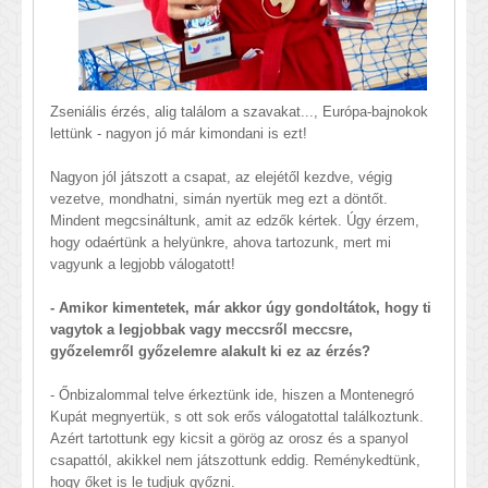
Zseniális érzés, alig találom a szavakat..., Európa-bajnokok
lettünk - nagyon jó már kimondani is ezt!
Nagyon jól játszott a csapat, az elejétől kezdve, végig
vezetve, mondhatni, simán nyertük meg ezt a döntőt.
Mindent megcsináltunk, amit az edzők kértek. Úgy érzem,
hogy odaértünk a helyünkre, ahova tartozunk, mert mi
vagyunk a legjobb válogatott!
- Amikor kimentetek, már akkor úgy gondoltátok, hogy ti
vagytok a legjobbak vagy meccsről meccsre,
győzelemről győzelemre alakult ki ez az érzés?
- Őnbizalommal telve érkeztünk ide, hiszen a Montenegró
Kupát megnyertük, s ott sok erős válogatottal találkoztunk.
Azért tartottunk egy kicsit a görög az orosz és a spanyol
csapattól, akikkel nem játszottunk eddig. Reménykedtünk,
hogy őket is le tudjuk győzni.