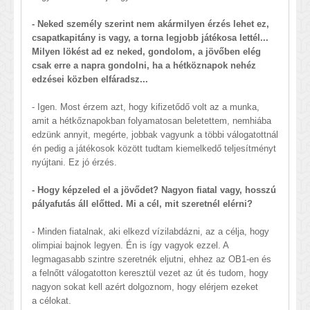
- Neked személy szerint nem akármilyen érzés lehet ez,
csapatkapitány is vagy, a torna legjobb játékosa lettél...
Milyen lökést ad ez neked, gondolom, a jövőben elég
csak erre a napra gondolni, ha a hétköznapok nehéz
edzései közben elfáradsz...
- Igen. Most érzem azt, hogy kifizetődő volt az a munka,
amit a hétkőznapokban folyamatosan beletettem, nemhiába
edzünk annyit, megérte, jobbak vagyunk a többi válogatottnál
én pedig a játékosok között tudtam kiemelkedő teljesítményt
nyújtani. Ez jó érzés.
- Hogy képzeled el a jövődet? Nagyon fiatal vagy, hosszú
pályafutás áll előtted. Mi a cél, mit szeretnél elérni?
- Minden fiatalnak, aki elkezd vízilabdázni, az a célja, hogy
olimpiai bajnok legyen. Én is így vagyok ezzel. A
legmagasabb szintre szeretnék eljutni, ehhez az OB1-en és
a felnőtt válogatotton keresztül vezet az út és tudom, hogy
nagyon sokat kell azért dolgoznom, hogy elérjem ezeket
a célokat.