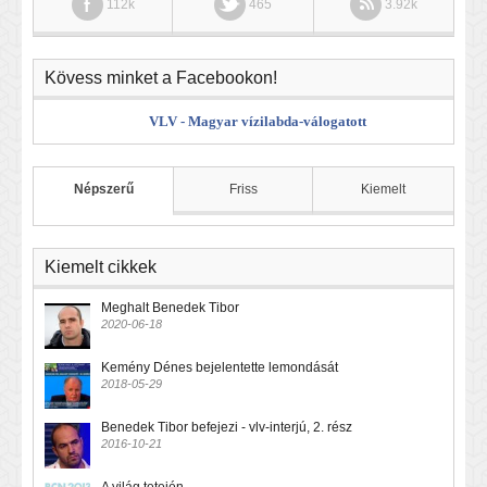
112k
465
3.92k
Kövess minket a Facebookon!
VLV - Magyar vízilabda-válogatott
Népszerű
Friss
Kiemelt
Kiemelt cikkek
Meghalt Benedek Tibor
2020-06-18
Kemény Dénes bejelentette lemondását
2018-05-29
Benedek Tibor befejezi - vlv-interjú, 2. rész
2016-10-21