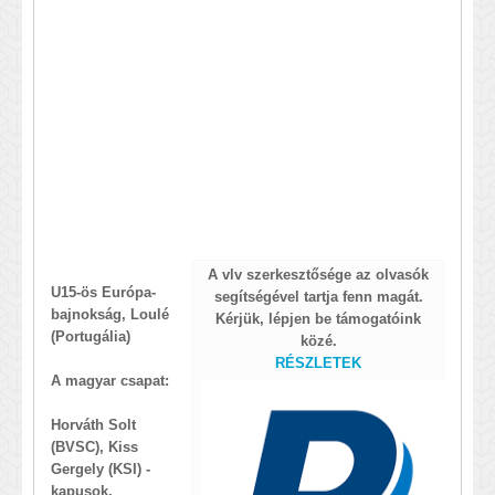
A vlv szerkesztősége az olvasók
U15-ös Európa-
segítségével tartja fenn magát.
bajnokság, Loulé
Kérjük, lépjen be támogatóink
(Portugália)
közé.
RÉSZLETEK
A magyar csapat:
Horváth Solt
(BVSC),
Kiss
Gergely (KSI) -
kapusok,