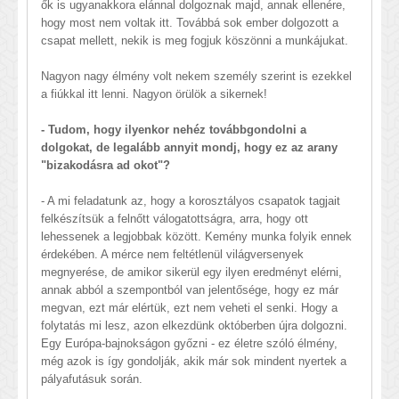
ők is ugyanakkora elánnal dolgoznak majd, annak ellenére,
hogy most nem voltak itt. Továbbá sok ember dolgozott a
csapat mellett, nekik is meg fogjuk köszönni a munkájukat.
Nagyon nagy élmény volt nekem személy szerint is ezekkel
a fiúkkal itt lenni. Nagyon örülök a sikernek!
- Tudom, hogy ilyenkor nehéz továbbgondolni a
dolgokat, de legalább annyit mondj, hogy ez az arany
"bizakodásra ad okot"?
- A mi feladatunk az, hogy a korosztályos csapatok tagjait
felkészítsük a felnőtt válogatottságra, arra, hogy ott
lehessenek a legjobbak között. Kemény munka folyik ennek
érdekében. A mérce nem feltétlenül világversenyek
megnyerése, de amikor sikerül egy ilyen eredményt elérni,
annak abból a szempontból van jelentősége, hogy ez már
megvan, ezt már elértük, ezt nem veheti el senki. Hogy a
folytatás mi lesz, azon elkezdünk októberben újra dolgozni.
Egy Európa-bajnokságon győzni - ez életre szóló élmény,
még azok is így gondolják, akik már sok mindent nyertek a
pályafutásuk során.