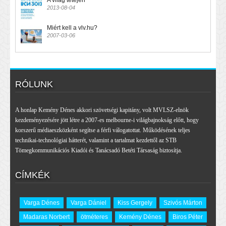
A világ tetején
2013-08-04
Miért kell a vlv.hu?
2007-03-06
RÓLUNK
A honlap Kemény Dénes akkori szövetségi kapitány, volt MVLSZ-elnök
kezdeményezésére jött létre a 2007-es melbourne-i világbajnokság előtt, hogy
korszerű médiaeszközként segítse a férfi válogatottat. Működésének teljes
technikai-technológiai hátterét, valamint a tartalmat kezdettől az STB
Tömegkommunikációs Kiadói és Tanácsadó Betéti Társaság biztosítja.
CÍMKÉK
Varga Dénes
Varga Dániel
Kiss Gergely
Szivós Márton
Madaras Norbert
ötméteres
Kemény Dénes
Biros Péter