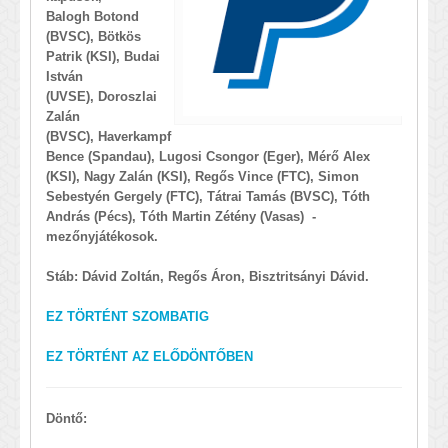
Balogh Botond
(BVSC),
Bötkös
Patrik (KSI),
Budai
István
(UVSE),
Doroszlai
Zalán
(BVSC),
Haverkampf
Bence (Spandau),
Lugosi Csongor (Eger),
Mérő Alex
(KSI), Nagy Zalán (KSI), Regős Vince (FTC), Simon
Sebestyén Gergely (FTC), Tátrai Tamás (BVSC), Tóth
András (Pécs), Tóth Martin Zétény (Vasas) -
mezőnyjátékosok.
Stáb: Dávid Zoltán, Regős Áron, Bisztritsányi Dávid.
EZ TÖRTÉNT SZOMBATIG
EZ TÖRTÉNT AZ ELŐDÖNTŐBEN
Döntő: