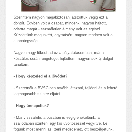
Szerintem nagyon magabiztosan játszottuk végig ezt a
döntőt. Egyben volt a csapat, mindenki nagyon hajtott,
odattte magát - eszméletlen élmény volt az egész!
Küzdöttünk magunkért, egymásért, nagyon rendben volt a
csapategység,
Nagyon nagy lökést ad ez a pályafutásomban, már a
készülés során rengeteget fejlődtem, nagyon sok új dolgot
tanultam.
- Hogy képzeled el a jövődet?
- Szeretnék a BVSC-ben tovább játszani, fejlődni és a lehető
legmagasabb szintre eljutni.
- Hogy ünnepeltek?
- Már visszafelé, a buszban is végig énekeltünk, a
szállodában szintén, egy kis üvöltözéssel vegyítve. Le
fogunk most menni az itteni medecéhez, ott beszélgetünk,