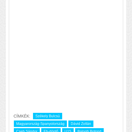
CÍMKÉK:
Székely Bulcsú
Magyarország-Spanyolország
Dávid Zoltán
Cseh Sándor
Eb-döntő
U15
Balogh Botond