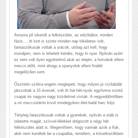
Annyira jól sikerült a felkészülés, az edzőtábor, minden
fázis..., itt kint is szinte minden nap tökéletes volt,
fantasztikusak voltak a srácok, utólag azt kell, hogy
mondjam, nem is lehetett kérdés, hogy ki nyer. Nyilván azért
ez nem volt ilyen egyértelmű akár az elején, a horvátok elleni
meccs előtt, mint ahogy a spanyolok elleni finálét
megelőzően sem.
Őszintén szólva engem meglepett, hogy milyen jó vízilabdát
játszottak a 15 évesek, volt itt hat-hét-nyolc egyforma szintű
csapat és nagyon nagy küzdelmet vívtak. A negyeddöntőben
a mi meccsünkön kívül mindegyiken élet-halál harc folyt.
Tényleg fatasztikusak voltak a gyerekek, nyilván a stáb is
odatette magát, szívvel-lélekkel dolgozott a négy hét
felkészülés alatt is. Megemlítem, hogy vannak azok a fiúk,
akik nem kerültek be a csapatba, remélem, a következőkben