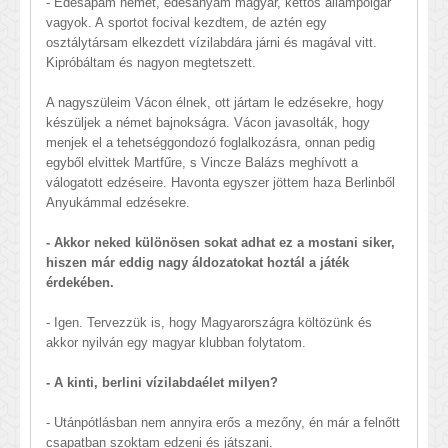
- Édesapám német, édesanyám magyar, kettős állampolgár
vagyok. A sportot focival kezdtem, de aztén egy
osztálytársam elkezdett vízilabdára járni és magával vitt.
Kipróbáltam és nagyon megtetszett.
A nagyszüleim Vácon élnek, ott jártam le edzésekre, hogy
készüljek a német bajnokságra. Vácon javasolták, hogy
menjek el a tehetséggondozó foglalkozásra, onnan pedig
egyből elvittek Martfűre, s Vincze Balázs meghívott a
válogatott edzéseire. Havonta egyszer jöttem haza Berlinből
Anyukámmal edzésekre.
- Akkor neked különösen sokat adhat ez a mostani siker,
hiszen már eddig nagy áldozatokat hoztál a játék
érdekében.
- Igen. Tervezzük is, hogy Magyarországra költözünk és
akkor nyilván egy magyar klubban folytatom.
- A kinti, berlini vízilabdaélet milyen?
- Utánpótlásban nem annyira erős a mezőny, én már a felnőtt
csapatban szoktam edzeni és játszani.