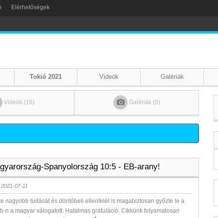
m
Elérhetőségek
Tokió 2021
Videók
Galériák
Videók (16)
Galériák (0)
gyarország-Spanyolország 10:5 - EB-arany!
 2021-07-11
te nagyobb tudását és döntőbeli ellenfelét is magabiztosan győzte le a
Eb-n a magyar válogatott. Hatalmas gratuláció. Cikkünk folyamatosan