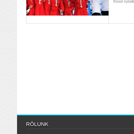
frissül nyila
RÓLUNK