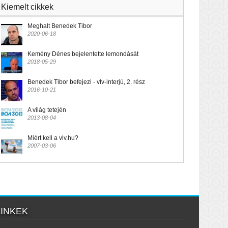
Kiemelt cikkek
Meghalt Benedek Tibor
2020-06-18
Kemény Dénes bejelentette lemondását
2018-05-29
Benedek Tibor befejezi - vlv-interjú, 2. rész
2016-10-21
A világ tetején
2013-08-04
Miért kell a vlv.hu?
2007-03-06
LINKEK