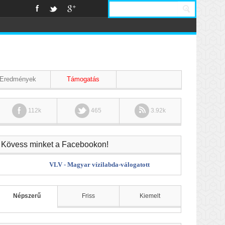
Eredmények
Támogatás
112k
465
3.92k
Kövess minket a Facebookon!
VLV - Magyar vízilabda-válogatott
Népszerű
Friss
Kiemelt