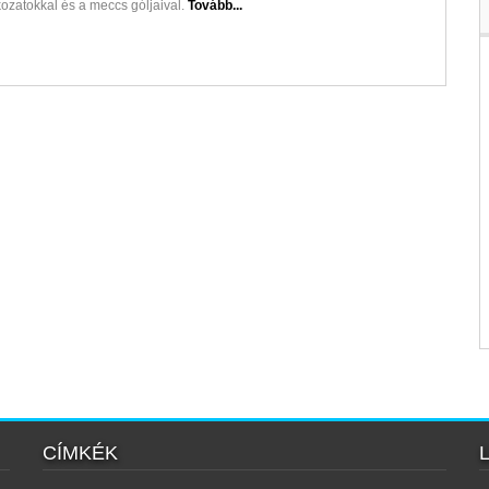
tkozatokkal és a meccs góljaival.
Tovább...
CÍMKÉK