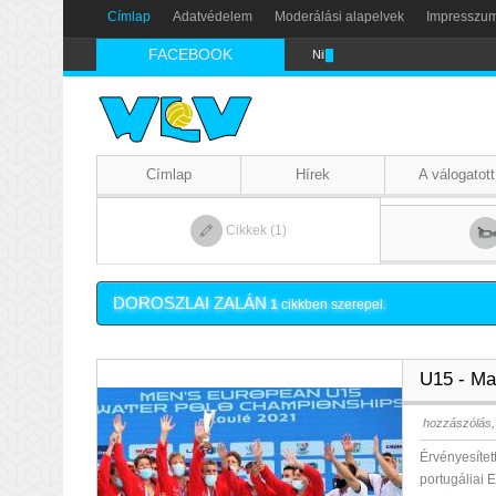
Címlap
Adatvédelem
Moderálási alapelvek
Impresszu
FACEBOOK
Nikics-gól lábbal
Címlap
Hírek
A válogatott
Cikkek (1)
DOROSZLAI ZALÁN
1
cikkben szerepel.
U15 - Ma
hozzászólás,
Érvényesítet
portugáliai 