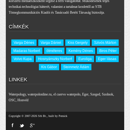
korszerű médiaeszközként segítse a férfi válogatottat. Működésének teljes
technikai-technológiai hátterét, valamint a tartalmat kezdettől az STB
Tömegkommunikációs Kiadói és Tanácsadó Betéti Társaság biztosítja.
CÍMKÉK
Varga Dénes
Varga Dániel
Kiss Gergely
Szivós Márton
Madaras Norbert
ötméteres
Kemény Dénes
Biros Péter
Volvo Kupa
Hosnyánszky Norbert
Euroliga
Eger-Vasas
Kis Gábor
Steinmetz Ádám
LINKEK
Waterpology
,
waterpolonline.ru
,
el cuervo waterpolo
,
Eger
,
Szeged
,
Szolnok
,
OSC
,
Honvéd
Copyright © 2007-2026 Stb Bt., built by Pernick