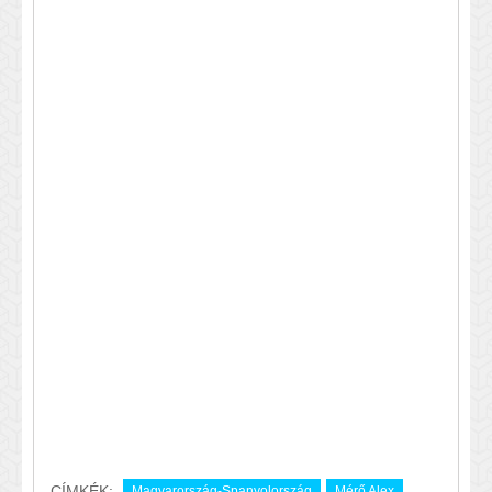
CÍMKÉK:
Magyarország-Spanyolország
Mérő Alex