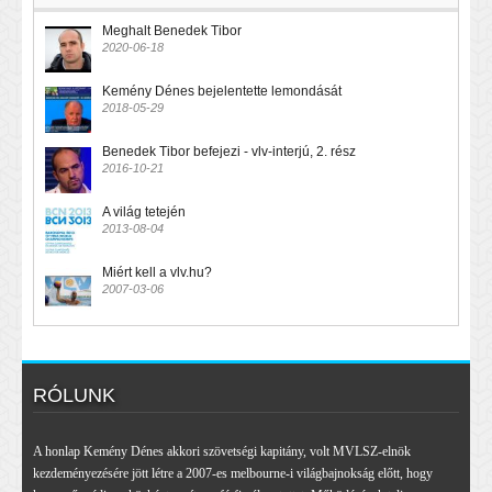
Meghalt Benedek Tibor
2020-06-18
Kemény Dénes bejelentette lemondását
2018-05-29
Benedek Tibor befejezi - vlv-interjú, 2. rész
2016-10-21
A világ tetején
2013-08-04
Miért kell a vlv.hu?
2007-03-06
RÓLUNK
A honlap Kemény Dénes akkori szövetségi kapitány, volt MVLSZ-elnök
kezdeményezésére jött létre a 2007-es melbourne-i világbajnokság előtt, hogy