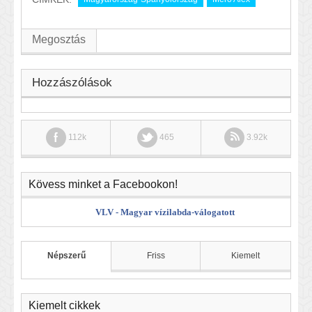
Megosztás
Hozzászólások
112k
465
3.92k
Kövess minket a Facebookon!
VLV - Magyar vízilabda-válogatott
Népszerű
Friss
Kiemelt
Kiemelt cikkek