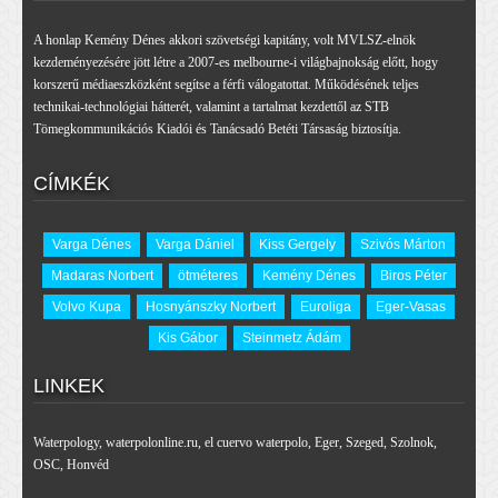
A honlap Kemény Dénes akkori szövetségi kapitány, volt MVLSZ-elnök
kezdeményezésére jött létre a 2007-es melbourne-i világbajnokság előtt, hogy
korszerű médiaeszközként segítse a férfi válogatottat. Működésének teljes
technikai-technológiai hátterét, valamint a tartalmat kezdettől az STB
Tömegkommunikációs Kiadói és Tanácsadó Betéti Társaság biztosítja.
CÍMKÉK
Varga Dénes
Varga Dániel
Kiss Gergely
Szivós Márton
Madaras Norbert
ötméteres
Kemény Dénes
Biros Péter
Volvo Kupa
Hosnyánszky Norbert
Euroliga
Eger-Vasas
Kis Gábor
Steinmetz Ádám
LINKEK
Waterpology
,
waterpolonline.ru
,
el cuervo waterpolo
,
Eger
,
Szeged
,
Szolnok
,
OSC
,
Honvéd