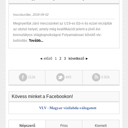
hozzászólás, 2018-09-02
Megnyertük záró meccsünket az U19-es Eb-n és ezzel elcsíptük
az utolsó helyet, amely még kvalifikációt jelent a jövő évi
korosztályos világbajnokságra! Folyamatosan bővülő vlv-
tudósítás:
Tovább...
◄ előző
1
2
3
következő ►
112k
465
3.92k
Kövess minket a Facebookon!
VLV - Magyar vízilabda-válogatott
Népszerű
Friss
Kiemelt