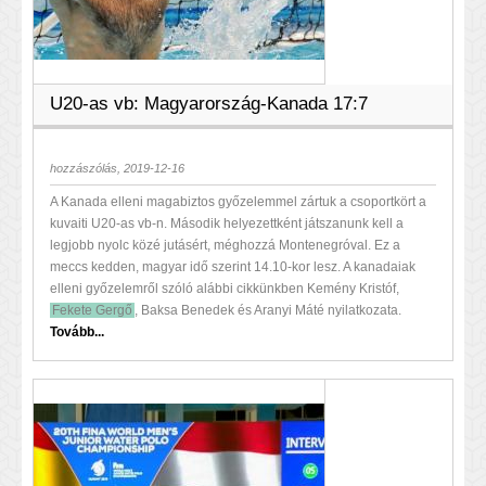
U20-as vb: Magyarország-Kanada 17:7
hozzászólás, 2019-12-16
A Kanada elleni magabiztos győzelemmel zártuk a csoportkört a
kuvaiti U20-as vb-n. Második helyezettként játszanunk kell a
legjobb nyolc közé jutásért, méghozzá Montenegróval. Ez a
meccs kedden, magyar idő szerint 14.10-kor lesz. A kanadaiak
elleni győzelemről szóló alábbi cikkünkben Kemény Kristóf,
Fekete Gergő
, Baksa Benedek és Aranyi Máté nyilatkozata.
Tovább...