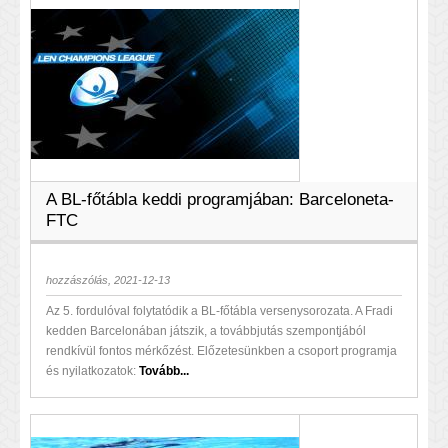
A BL-főtábla keddi programjában: Barceloneta-
FTC
hozzászólás, 2021-12-13
Az 5. fordulóval folytatódik a BL-főtábla versenysorozata. A Fradi
kedden Barcelonában játszik, a továbbjutás szempontjából
rendkívül fontos mérkőzést. Előzetesünkben a csoport programja
és nyilatkozatok:
Tovább...