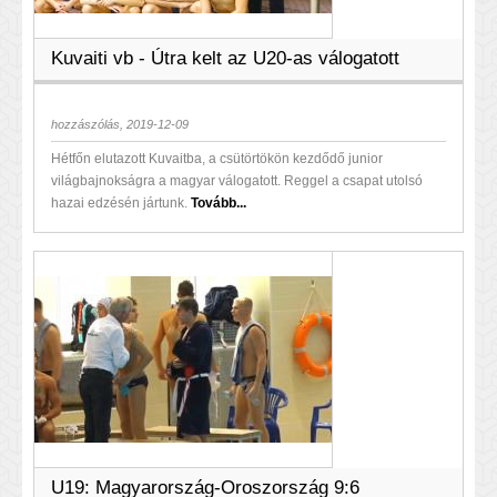
Kuvaiti vb - Útra kelt az U20-as válogatott
hozzászólás, 2019-12-09
Hétfőn elutazott Kuvaitba, a csütörtökön kezdődő junior
világbajnokságra a magyar válogatott. Reggel a csapat utolsó
hazai edzésén jártunk.
Tovább...
U19: Magyarország-Oroszország 9:6