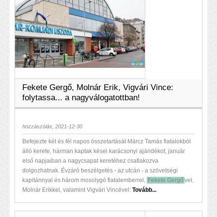
Fekete Gergő, Molnár Erik, Vigvári Vince:
folytassa... a nagyválogatottban!
hozzászólás, 2021-12-30
Befejezte két és fél napos összetartását Märcz Tamás fiatalokból
álló kerete, hárman kaptak kései karácsonyi ajándékot, január
első napjaiban a nagycsapat keretéhez csatlakozva
dolgozhatnak. Évzáró beszélgetés - az utcán - a szövetségi
kapitánnyal és három mosolygó fiatalemberrel,
Fekete Gergő
vel,
Molnár Erikkel, valamint Vigvári Vincével:
Tovább...