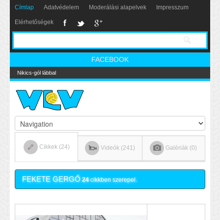
Címlap
Adatvédelem
Moderálási alapelvek
Impresszum
Elérhetőségek
FACEBOOK
Nikics-gól lábbal
Cikkek (24)
Videók (241)
Galériák (0)
FEKETE GERGŐ
24
cikkben szerepel.