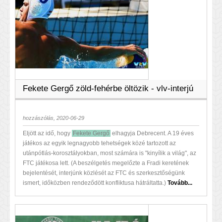
Fekete Gergő zöld-fehérbe öltözik - vlv-interjú
hozzászólás, 2020-06-29
​Eljött az idő, hogy
Fekete Gergő
elhagyja Debrecent. A 19 éves
játékos az egyik legnagyobb tehetségek közé tartozott az
utánpótlás-korosztályokban, most számára is "kinyílik a világ", az
FTC játékosa lett. (A beszélgetés megelőzte a Fradi keretének
bejelentését, interjúnk közlését az FTC és szerkesztőségünk
ismert, időközben rendeződött konfliktusa hátráltatta.)
Tovább...