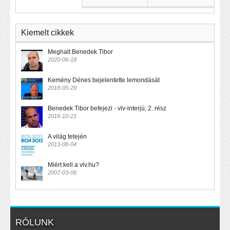
Kiemelt cikkek
Meghalt Benedek Tibor
2020-06-18
Kemény Dénes bejelentette lemondását
2018-05-29
Benedek Tibor befejezi - vlv-interjú, 2. rész
2016-10-21
A világ tetején
2013-08-04
Miért kell a vlv.hu?
2007-03-06
RÓLUNK