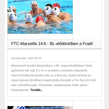
FTC-Marseille 14:6 - BL-elődöntőben a Fradi!
hozzászólás, 2021-06-03
Meseszerű kezdés Belgrádban, a BL negyedöntőjében! Sima
győzelem lett, már 9:1-re is vezetett a címvédő a Marseille
ellen! Következik péntek este az a Brescia, amely nemrég az
olasz bajnoki döntőben megfosztotta trónjától a Pro Reccót. A tét
már a döntőbe jutás. Részletek, nyilatkozatok, fotók, gólok -
folyamatosan:
Tovább...