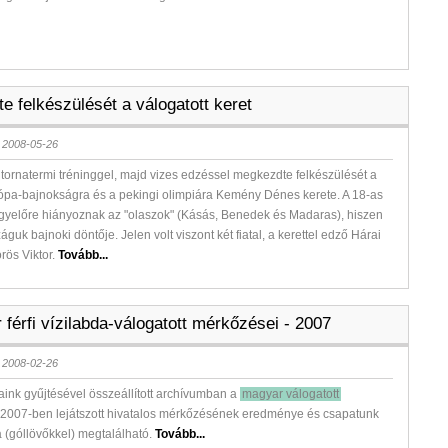
e felkészülését a válogatott keret
 2008-05-26
 tornatermi tréninggel, majd vizes edzéssel megkezdte felkészülését a
ópa-bajnokságra és a pekingi olimpiára Kemény Dénes kerete. A 18-as
egyelőre hiányoznak az "olaszok" (Kásás, Benedek és Madaras), hiszen
águk bajnoki döntője. Jelen volt viszont két fiatal, a kerettel edző Hárai
rös Viktor.
Tovább...
férfi vízilabda-válogatott mérkőzései - 2007
 2008-02-26
ink gyűjtésével összeállított archívumban a
magyar válogatott
 2007-ben lejátszott hivatalos mérkőzésének eredménye és csapatunk
a (góllövőkkel) megtalálható.
Tovább...