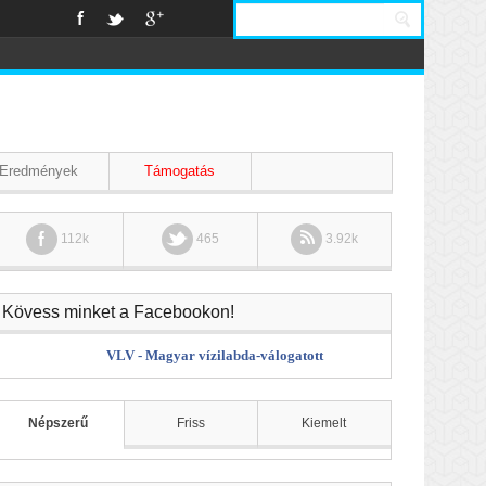
Eredmények
Támogatás
112k
465
3.92k
Kövess minket a Facebookon!
VLV - Magyar vízilabda-válogatott
Népszerű
Friss
Kiemelt