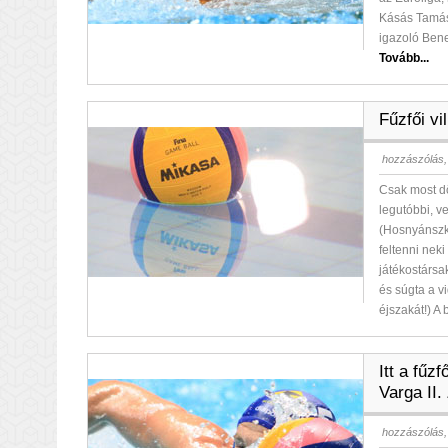
Kásás Tamás
igazoló Bene
Tovább...
Fűzfői vi
hozzászólás,
Csak most d
legutóbbi, v
(Hosnyánszky
feltenni nek
játékostársa
és súgta a v
éjszakát!) A
Itt a fűz
Varga II. 
hozzászólás,