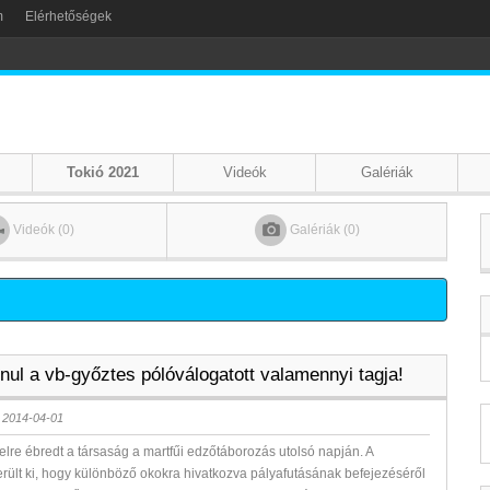
m
Elérhetőségek
Tokió 2021
Videók
Galériák
Videók (0)
Galériák (0)
nul a vb-győztes pólóválogatott valamennyi tagja!
 2014-04-01
lre ébredt a társaság a martfűi edzőtáborozás utolsó napján. A
erült ki, hogy különböző okokra hivatkozva pályafutásának befejezéséről