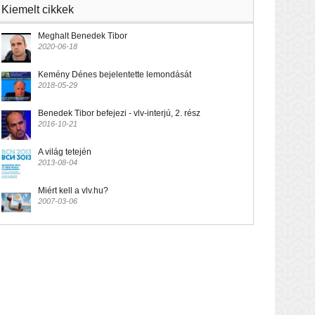
Kiemelt cikkek
Meghalt Benedek Tibor
2020-06-18
Kemény Dénes bejelentette lemondását
2018-05-29
Benedek Tibor befejezi - vlv-interjú, 2. rész
2016-10-21
A világ tetején
2013-08-04
Miért kell a vlv.hu?
2007-03-06