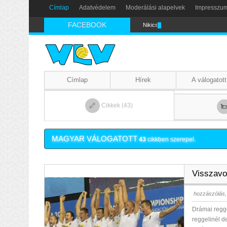
Címlap
Adatvédelem
Moderálási alapelvek
Impresszu
FACEBOOK
Nikics-gól lábbal
Címlap
Hírek
A válogatott
Cikkek (43)
MAGYAR VÁLOGATOTT
43
cikkben szerepel.
Visszavo
hozzászólás,
Drámai regge
reggelinél d