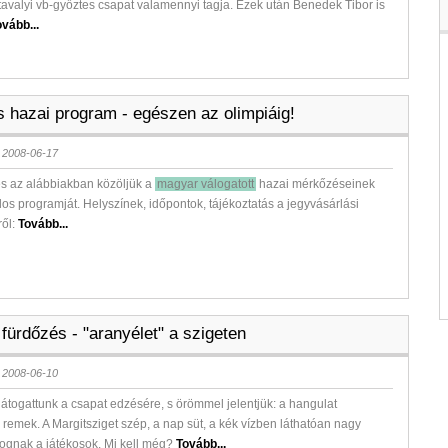
 tavalyi vb-győztes csapat valamennyi tagja. Ezek után Benedek Tibor is
ovább...
jes hazai program - egészen az olimpiáig!
 2008-06-17
s az alábbiakban közöljük a
magyar válogatott
hazai mérkőzéseinek
talos programját. Helyszínek, időpontok, tájékoztatás a jegyvásárlási
ről:
Tovább...
fürdőzés - "aranyélet" a szigeten
 2008-06-10
látogattunk a csapat edzésére, s örömmel jelentjük: a hangulat
l remek. A Margitsziget szép, a nap süt, a kék vízben láthatóan nagy
ognak a játékosok. Mi kell még?
Tovább...