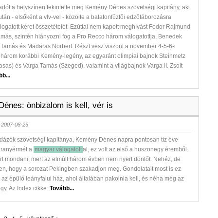
adót a helyszínen tekintette meg Kemény Dénes szövetségi kapitány, aki
tán - elsőként a vlv-vel - közölte a balatonfűzfői edzőtáborozásra
logatott keret összetételét. Ezúttal nem kapott meghívást Fodor Rajmund
más, szintén hiányozni fog a Pro Recco három válogatottja, Benedek
 Tamás és Madaras Norbert. Részt vesz viszont a november 4-5-6-i
 három korábbi Kemény-legény, az egyaránt olimpiai bajnok Steinmetz
sas) és Varga Tamás (Szeged), valamint a világbajnok Varga II. Zsolt
b...
énes: önbizalom is kell, vér is
 2007-08-25
labdázók szövetségi kapitánya, Kemény Dénes napra pontosan tíz éve
 aranyérmét a
magyar válogatott
al, ez volt az első a huszonegy éremből.
rt mondani, mert az elmúlt három évben nem nyert döntőt. Nehéz, de
en, hogy a sorozat Pekingben szakadjon meg. Gondolatait most is ez
etve az épülő leányfalui ház, ahol általában pakolnia kell, és néha még az
gy. Az Index cikke:
Tovább...