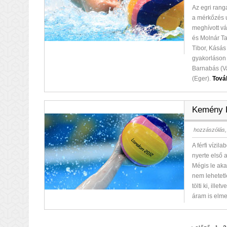
Az egri rang
a mérkőzés u
meghívott vá
és Molnár Ta
Tibor, Kásás
gyakorláson
Barnabás (Va
(Eger).
Továb
Kemény D
hozzászólás,
A férfi vízi
nyerte első
Mégis le aka
nem lehetetl
tölti ki, ill
áram is elme