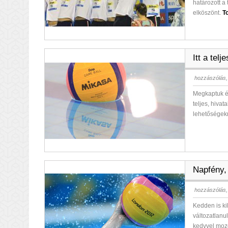
határozott a
elköszönt.
T
Itt a tel
hozzászólás,
Megkaptuk é
teljes, hiva
lehetőségek
Napfény, 
hozzászólás,
Kedden is ki
változatlanu
kedvvel moz