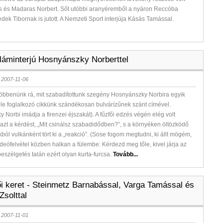
 és Madaras Norbert. Sőt utóbbi aranyéremből a nyáron Reccóba
dek Tibornak is jutott. A Nemzeti Sport interjúja Kásás Tamással.
lláminterjú Hosnyánszky Norberttel
 2007-11-06
öbbenünk rá, mit szabadítottunk szegény Hosnyánszky Norbira egyik
ele foglalkozó cikkünk szándékosan bulvárízűnek szánt címével.
 Norbi imádja a firenzei éjszakát). A fűzfői edzés végén elég volt
i azt a kérdést, „Mit csinálsz szabadidődben?”, s a környéken öltözködő
kból vulkánként tört ki a „reakció”. (Sose fogom megtudni, ki állt mögém,
ideófelvétel közben halkan a fülembe: Kérdezd meg tőle, kivel járja az
 beszélgetés talán ezért olyan kurta-furcsa.
Tovább...
fői keret - Steinmetz Barnabással, Varga Tamással és
Zsolttal
 2007-11-01