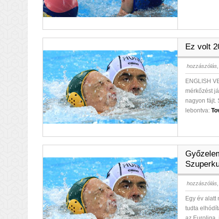
Ez volt 
hozzászólás,
ENGLISH VERS
mérkőzést já
nagyon fájt.
lebontva:
To
Győzelem
Szuperku
hozzászólás,
Egy év alatt
tudta elhódí
az Euroliga,