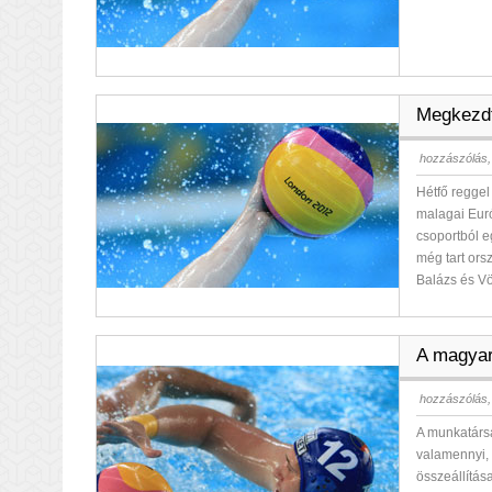
Megkezdt
hozzászólás,
Hétfő reggel
malagai Eur
csoportból 
még tart orsz
Balázs és Vö
A magyar 
hozzászólás,
A munkatársa
valamennyi,
összeállítás