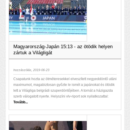
Magyarország-Japán 15:13 - az ötödik helyen
zártuk a Világligát
hozzászólás, 2019-06-23
Csapatunk hozta az ötméteresekkel elveszített negyeddöntő utáni
maximumot, magabiztosan győzte le ismét a japánokat és ötödik
lett a Világliga belgrádi szuperdöntőjében. A tornát a házigazda
szerb válogatott nyerte. Helyszíni vlv-riport sok nyilatkozattal:
Tovább...