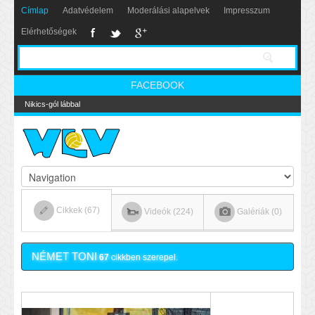
Címlap
Adatvédelem
Moderálási alapelvek
Impresszum
Elérhetőségek
FACEBOOK
Nikics-gól lábbal
Cikkek (67)
Videók (224)
Galériák (0)
NÉMET TONI
67
cikkben szerepel.