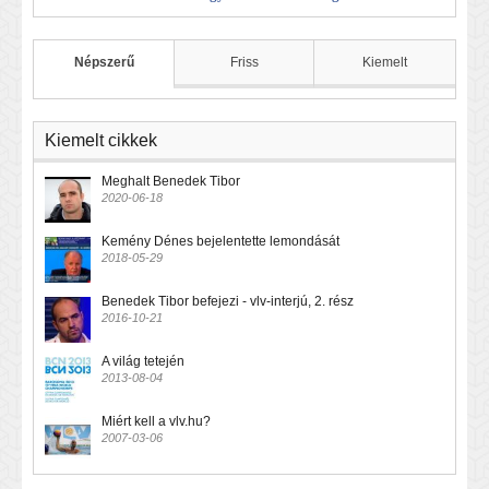
Népszerű
Friss
Kiemelt
Kiemelt cikkek
Meghalt Benedek Tibor
2020-06-18
Kemény Dénes bejelentette lemondását
2018-05-29
Benedek Tibor befejezi - vlv-interjú, 2. rész
2016-10-21
A világ tetején
2013-08-04
Miért kell a vlv.hu?
2007-03-06