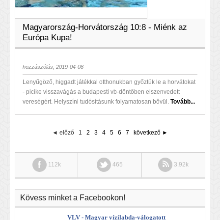
Magyarország-Horvátország 10:8 - Miénk az
Európa Kupa!
hozzászólás, 2019-04-08
Lenyűgöző, higgadt játékkal otthonukban győztük le a horvátokat
- picike visszavágás a budapesti vb-döntőben elszenvedett
vereségért. Helyszíni tudósításunk folyamatosan bővül.
Tovább...
◄ előző
1
2
3
4
5
6
7
következő ►
112k
465
3.92k
Kövess minket a Facebookon!
VLV - Magyar vízilabda-válogatott