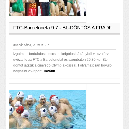
FTC-Barceloneta 9:7 - BL-DÖNTŐS A FRADI!
hozzászólás, 2019-06-07
Izgalmas, fordulatos meccsen, kétgólos hátrányból visszatérve
győzte le az FTC a Barcelonetát és szombaton 20.30-kor BL-
döntőt játszik a címvédő Olympiakosszal. Folyamatosan bővülő
helyszíni vlv-riport:
Tovább...