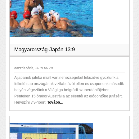
Magyarország-Japán 13:9
hozzászólás, 2019-06-20
A japánok játéka miatt várt nehézségeket leküzdve győztünk a
felkelő nap országának vízilabdázói ellen és csoportunk második
helyén végeztünk a Világliga belgrádi szuperdöntőjében.
Pénteken 15 órakor Ausztrália az ellenfél az elődöntőbe jutásért.
Helyszíni vlv-riport:
Tovább...