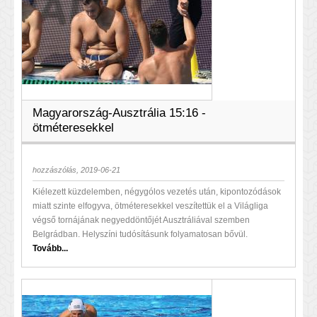
Magyarország-Ausztrália 15:16 -
ötméteresekkel
hozzászólás, 2019-06-21
Kiélezett küzdelemben, négygólos vezetés után, kipontozódások
miatt szinte elfogyva, ötméteresekkel veszítettük el a Világliga
végső tornájának negyeddöntőjét Ausztráliával szemben
Belgrádban. Helyszíni tudósításunk folyamatosan bővül.
Tovább...