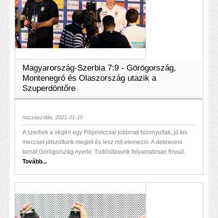
Magyarország-Szerbia 7:9 - Görögország,
Montenegró és Olaszország utazik a
Szuperdöntőre
hozzászólás, 2021-01-10
A szerbek a végén egy Filipoviccsal jobbnak bizonyultak, jó kis
meccset játszottunk megint és lesz mit elemezni. A debreceni
tornát Görögország nyerte. Tudósításunk folyamatosan frissül.
Tovább...