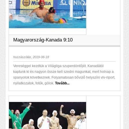
Magyarország-Kanada 9:10
hozzászólás, 2019-06-18
Vereséggel kezdtük a Világliga szuperdöntőjét. Kanadától
kaptunk ki és nagyon össze kell szedni magunkat, mert holnap a
spanyolok következnek. Folyamatosan bővülő helyszíni vlv-riport,
nyilatkozatok, fotók, gólok.
Tovább...