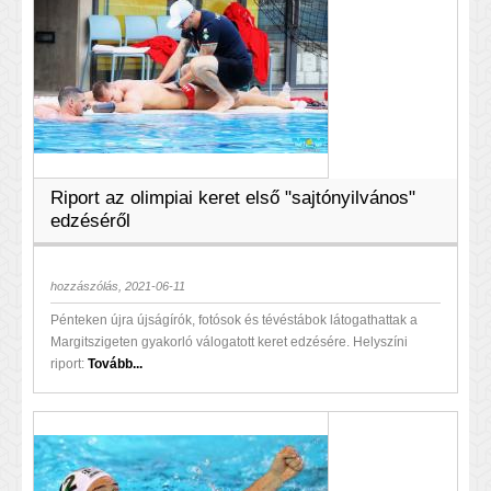
Riport az olimpiai keret első "sajtónyilvános"
edzéséről
hozzászólás, 2021-06-11
Pénteken újra újságírók, fotósok és tévéstábok látogathattak a
Margitszigeten gyakorló válogatott keret edzésére. Helyszíni
riport:
Tovább...