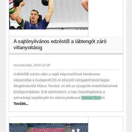
A sajtónyilvános edzéstől a lábtengót záró
villanyoltásig
hozzászólás, 2019-12-20
A délelőtti edzés után a sajtó képviselőinek kérdéseire
válaszoltak a budapesti Eb-re készülő válogatott keret tagjai.
Megkérdeztük Märcz Tamást, mi állt az újságírók érdeklődésének
középpontjában. Esti edzésriport, a nap összefoglalása a
szövetségi kapitánytól és videónyilatkozat
Német Toni
tól.
Tovább...