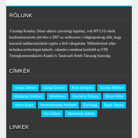
RÓLUNK
A honlap Kemény Dénes akkori szövetségi kapitány, volt MVLSZ-elnök
kezdeményezésére jött létre a 2007-es melbourne-i világbajnokság előtt, hogy
korszerű médiaeszközként segítse a férfi válogatottat. Működésének teljes
technikai-technológiai hátterét, valamint a tartalmat kezdettől az STB
Tömegkommunikációs Kiadói és Tanácsadó Betéti Társaság biztosítja.
CÍMKÉK
Varga Dénes
Varga Dániel
Kiss Gergely
Szivós Márton
Madaras Norbert
ötméteres
Kemény Dénes
Biros Péter
Volvo Kupa
Hosnyánszky Norbert
Euroliga
Eger-Vasas
Kis Gábor
Steinmetz Ádám
LINKEK