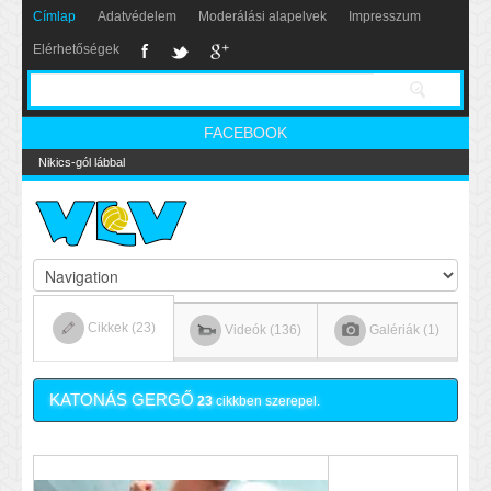
Címlap
Adatvédelem
Moderálási alapelvek
Impresszum
Elérhetőségek
FACEBOOK
Nikics-gól lábbal
Cikkek (23)
Videók (136)
Galériák (1)
KATONÁS GERGŐ
23
cikkben szerepel.