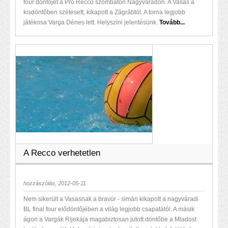
four döntőjét a Pro Recco szombaton Nagyváradon. A Vasas a
kisdöntőben szétesett, kikapott a Zágrábtól. A torna legjobb
játékosa Varga Dénes lett. Helyszíni jelentésünk.
Tovább...
A Recco verhetetlen
hozzászólás, 2012-05-11
Nem sikerült a Vasasnak a bravúr - simán kikapott a nagyváradi
BL final four elődöntőjében a világ legjobb csapatától. A másik
ágon a Vargák Rijekája magabiztosan jutott döntőbe a Mladost