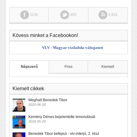
112k
465
3.92k
Kövess minket a Facebookon!
VLV - Magyar vízilabda-válogatott
Népszerű
Friss
Kiemelt
Kiemelt cikkek
Meghalt Benedek Tibor
2020-06-18
Kemény Dénes bejelentette lemondását
2018-05-29
Benedek Tibor befejezi - vlv-interjú, 2. rész