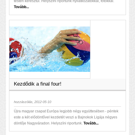
testén keresztül. Helyszíni riportunk nyilatkozatokkal, fotókkal.
Tovább...
Kezdődik a final four!
hozzászólás, 2012-05-10
Újra magyar csapat Európa legjobb négy együttesében - péntek
este a két elődöntővel kezdetét veszi a Bajnokok Ligája négyes
döntője Nagyváradon. Helyszíni riportunk.
Tovább...