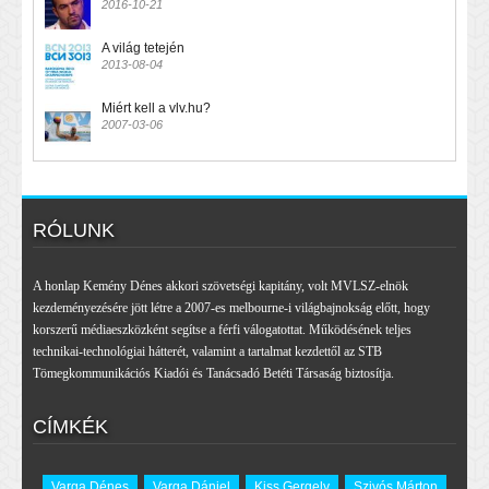
2016-10-21
A világ tetején
2013-08-04
Miért kell a vlv.hu?
2007-03-06
RÓLUNK
A honlap Kemény Dénes akkori szövetségi kapitány, volt MVLSZ-elnök
kezdeményezésére jött létre a 2007-es melbourne-i világbajnokság előtt, hogy
korszerű médiaeszközként segítse a férfi válogatottat. Működésének teljes
technikai-technológiai hátterét, valamint a tartalmat kezdettől az STB
Tömegkommunikációs Kiadói és Tanácsadó Betéti Társaság biztosítja.
CÍMKÉK
Varga Dénes
Varga Dániel
Kiss Gergely
Szivós Márton