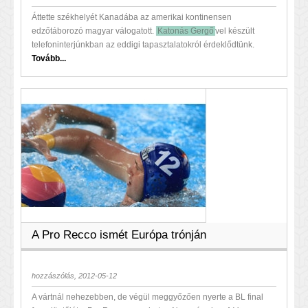
Áttette székhelyét Kanadába az amerikai kontinensen
edzőtáborozó magyar válogatott.
Katonás Gergő
vel készült
telefoninterjúnkban az eddigi tapasztalatokról érdeklődtünk.
Tovább...
A Pro Recco ismét Európa trónján
hozzászólás, 2012-05-12
A vártnál nehezebben, de végül meggyőzően nyerte a BL final