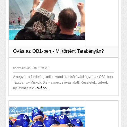
Óvás az OB1-ben - Mi történt Tatabányán?
hozzászólás, 2017-10-23
A negyedik fordulóig kellett várni az első óvási ügyre az OB1-ben.
Tatabánya-Miskolc 6:3 - a meccs óvás alatt. Részletek, videók,
nyilatkozatok:
Tovább...