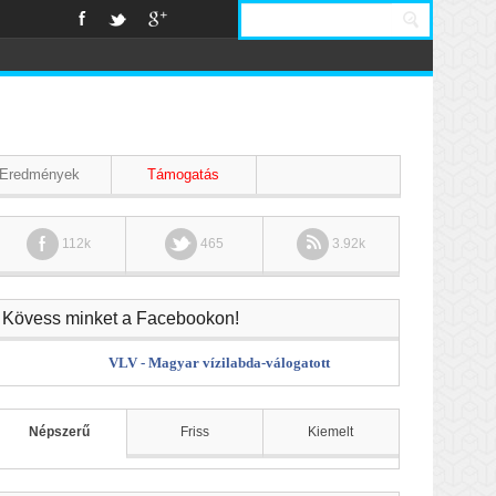
Eredmények
Támogatás
112k
465
3.92k
Kövess minket a Facebookon!
VLV - Magyar vízilabda-válogatott
Népszerű
Friss
Kiemelt