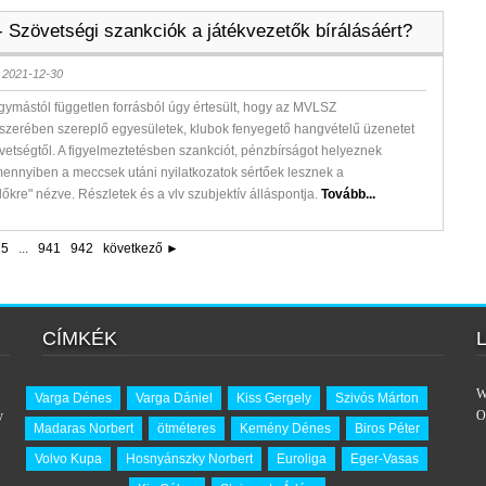
- Szövetségi szankciók a játékvezetők bírálásáért?
 2021-12-30
egymástól független forrásból úgy értesült, hogy az MVLSZ
szerében szereplő egyesületek, klubok fenyegető hangvételű üzenetet
vetségtől. A figyelmeztetésben szankciót, pénzbírságot helyeznek
mennyiben a meccsek utáni nyilatkozatok sértőek lesznek a
kre" nézve. Részletek és a vlv szubjektív álláspontja.
Tovább...
5
...
941
942
következő ►
CÍMKÉK
W
Varga Dénes
Varga Dániel
Kiss Gergely
Szivós Márton
y
O
Madaras Norbert
ötméteres
Kemény Dénes
Biros Péter
Volvo Kupa
Hosnyánszky Norbert
Euroliga
Eger-Vasas