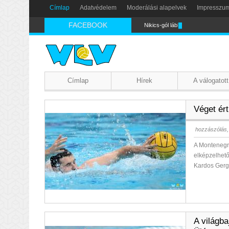
Címlap
Adatvédelem
Moderálási alapelvek
Impresszu
FACEBOOK
Nikics-gól lábbal
Címlap
Hírek
A válogatott
Véget ért
hozzászólás,
A Montenegró
elképzelhető
Kardos Gerge
A világba