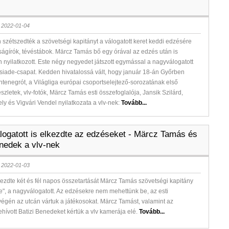
 2022-01-04
szétszedték a szövetségi kapitányt a válogatott keret keddi edzésére
ságírók, tévéstábok. Märcz Tamás bő egy órával az edzés után is
 nyilatkozott. Este négy negyedet játszott egymással a nagyválogatott
siade-csapat. Kedden hivatalossá vált, hogy január 18-án Győrben
tenegrót, a Világliga európai csoportselejtező-sorozatának első
zletek, vlv-fotók, Märcz Tamás esti összefoglalója, Jansik Szilárd,
ly és Vigvári Vendel nyilatkozata a vlv-nek:
Tovább...
logatott is elkezdte az edzéseket - Märcz Tamás és
enedek a vlv-nek
 2022-01-03
zdte két és fél napos összetartását Märcz Tamás szövetségi kapitány
ete", a nagyválogatott. Az edzésekre nem mehettünk be, az esti
végén az utcán vártuk a játékosokat. Märcz Tamást, valamint az
ehívott Batizi Benedeket kértük a vlv kamerája elé.
Tovább...