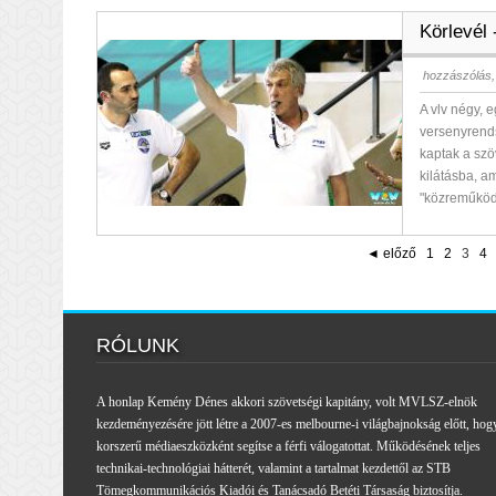
Körlevél 
hozzászólás,
A vlv négy, 
versenyrend
kaptak a szö
kilátásba, a
"közreműködő
◄ előző
1
2
3
4
RÓLUNK
A honlap Kemény Dénes akkori szövetségi kapitány, volt MVLSZ-elnök
kezdeményezésére jött létre a 2007-es melbourne-i világbajnokság előtt, hog
korszerű médiaeszközként segítse a férfi válogatottat. Működésének teljes
technikai-technológiai hátterét, valamint a tartalmat kezdettől az STB
Tömegkommunikációs Kiadói és Tanácsadó Betéti Társaság biztosítja.