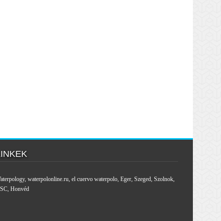
LINKEK
aterpology
,
waterpolonline.ru
,
el cuervo waterpolo
,
Eger
,
Szeged
,
Szolnok
,
SC
,
Honvéd