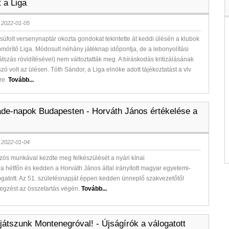
 a Liga
 2022-01-05
zsúfolt versenynaptár okozta gondokat tekintette át keddi ülésén a klubok
tömörítő Liga. Módosult néhány játéknap időpontja, de a lebonyolítási
játszás rövidítésével) nem változtatták meg. A bíráskodás kritizálásának
 szó volt az ülésen. Tóth Sándor, a Liga elnöke adott tájékoztatást a vlv
re.
Tovább...
ade-napok Budapesten - Horváth János értékelése a
 2022-01-04
ös munkával kezdte meg felkészülését a nyári kínai
a hétfőn és kedden a Horváth János által irányított magyar egyetemi-
logatott. Az 51. születésnapját éppen kedden ünneplő szakvezetőtől
egzést az összetartás végén.
Tovább...
játszunk Montenegróval! - Újságírók a válogatott