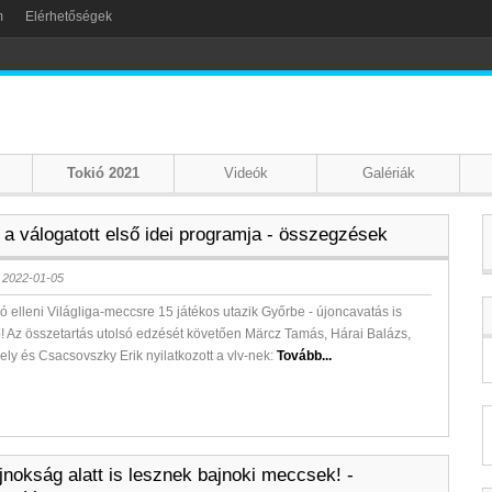
m
Elérhetőségek
Tokió 2021
Videók
Galériák
 a válogatott első idei programja - összegzések
 2022-01-05
 elleni Világliga-meccsre 15 játékos utazik Győrbe - újoncavatás is
! Az összetartás utolsó edzését követően Märcz Tamás, Hárai Balázs,
ly és Csacsovszky Erik nyilatkozott a vlv-nek:
Tovább...
jnokság alatt is lesznek bajnoki meccsek! -