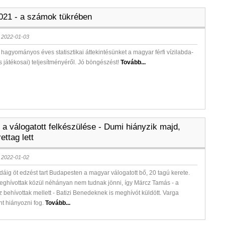
2021 - a számok tükrében
 2022-01-03
k hagyományos éves statisztikai áttekintésünket a magyar férfi vízilabda-
és játékosai) teljesítményéről. Jó böngészést!
Tovább...
 a válogatott felkészülése - Dumi hiányzik majd,
ettag lett
 2022-01-02
rdáig öt edzést tart Budapesten a magyar válogatott bő, 20 tagú kerete.
eghívottak közül néhányan nem tudnak jönni, így Märcz Tamás - a
z behívottak mellett - Batizi Benedeknek is meghívót küldött. Varga
t hiányozni fog.
Tovább...