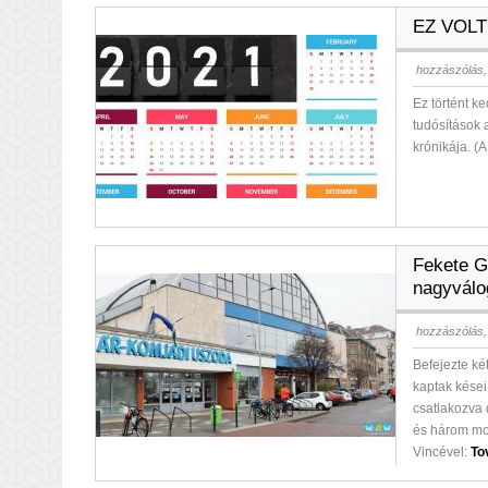
EZ VOLT 2
hozzászólás,
Ez történt k
tudósítások 
krónikája. (
Fekete Ge
nagyválo
hozzászólás,
Befejezte ké
kaptak kései
csatlakozva 
és három mos
Vincével:
To