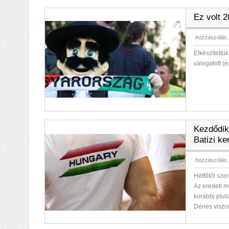
Ez volt 
hozzászólás,
Elkészítettü
válogatott (
Kezdődik
Batizi ker
hozzászólás,
Hétfőtől sze
Az eredeti m
korábbi plus
Dénes viszon