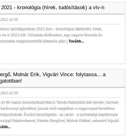
021 - kronológia (hírek, tudósítások) a vlv-n
 2021-12-30
edvenc sportágunkban 2021-ben - kronológiai áttekintés, hírek,
a vlv-n 2021-ből. Vízilabda-történelem, egy nagyon felemás év
A részletek megismerhetők klikkelés után.)
Tovább...
rgő, Molnár Erik, Vigvári Vince: folytassa... a
gatottban!
 2021-12-30
t és fél napos összetartását Märcz Tamás fiatalokból álló kerete, hárman
 karácsonyi ajándékot, január első napjaiban a nagycsapat keretéhez
dolgozhatnak. Évzáró beszélgetés - az utcán - a szövetségi kapitánnyal
olygó fiatalemberrel, Fekete Gergővel, Molnár Erikkel, valamint Vigvári
vább...