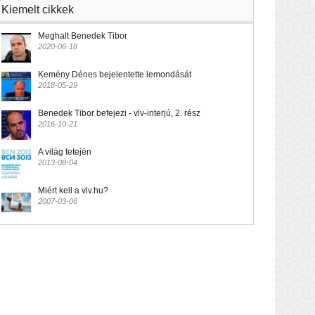
Kiemelt cikkek
Meghalt Benedek Tibor
2020-06-18
Kemény Dénes bejelentette lemondását
2018-05-29
Benedek Tibor befejezi - vlv-interjú, 2. rész
2016-10-21
A világ tetején
2013-08-04
Miért kell a vlv.hu?
2007-03-06