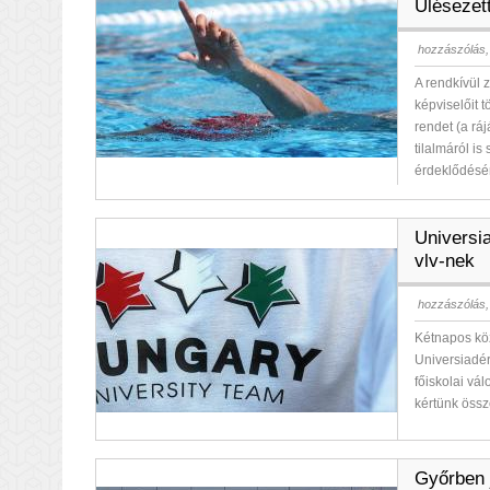
Ülésezett
hozzászólás,
A rendkívül 
képviselőit 
rendet (a rá
tilalmáról is
érdeklődésé
Universi
vlv-nek
hozzászólás,
Kétnapos köz
Universiadér
főiskolai vá
kértünk össz
Győrben 