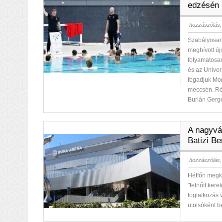
edzésén
hozzászólás,
Szabályosan 
meghívott új
folyamatosan
és az Univer
fogadjuk Mon
meccsén. Rés
Burián Gerge
A nagyvá
Batizi B
hozzászólás,
Hétfőn megke
"felnőtt ker
foglalkozás 
utolsóként b